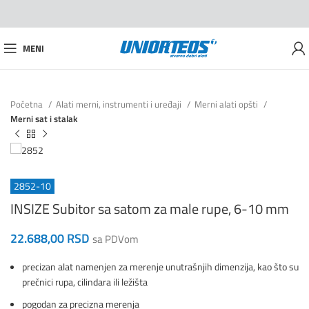
MENI
Početna
Alati merni, instrumenti i uređaji
Merni alati opšti
Merni sat i stalak
2852-10
INSIZE Subitor sa satom za male rupe, 6-10 mm
22.688,00
RSD
sa PDVom
precizan alat namenjen za merenje unutrašnjih dimenzija, kao što su
prečnici rupa, cilindara ili ležišta
pogodan za precizna merenja