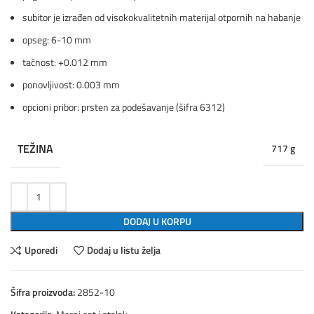
subitor je izrađen od visokokvalitetnih materijal otpornih na habanje
opseg: 6-10 mm
tačnost: +0.012 mm
ponovljivost: 0.003 mm
opcioni pribor: prsten za podešavanje (šifra 6312)
TEŽINA
717 g
DODAJ U KORPU
Uporedi
Dodaj u listu želja
Šifra proizvoda:
2852-10