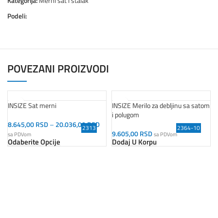
Kategorija:
Merni sat i stalak
Podeli:
POVEZANI PROIZVODI
INSIZE Sat merni
INSIZE Merilo za debljinu sa satom
i polugom
8.645,00
RSD
–
20.036,00
RSD
2313
2364-10
9.605,00
RSD
sa PDVom
sa PDVom
Odaberite Opcije
Dodaj U Korpu