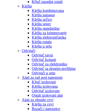
Ključ nasadni ostali
Klešta
Klešta kombinovana
Klešta papagaj
Klešta sečice
Klešta seger
Klešta standardna
Klešta za krimpovanje
Klešta elektroničarska
Klešta ostala
Klešta u setu
Odvijači
Odvijač ravni
Odvijač krstasti
Odvijač za elektroniku
Odvijač sa drugim profilima
Odvijači u setu
Alati za rad pod naponom
Ključ izolovani
Klešta izolovana
Odvijač izolovani
Ostali izolovani alat
Alati za obradu cevi
Klešta za cevi
Rezači i nareznice