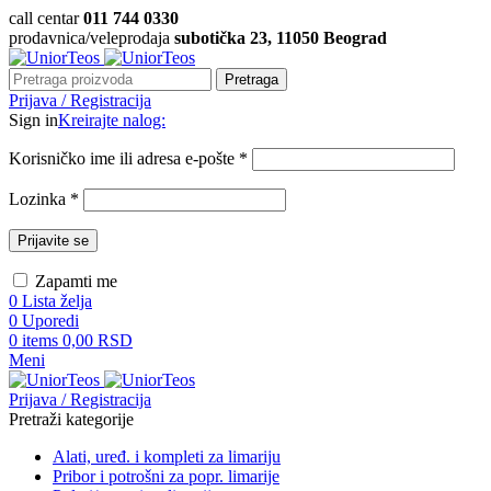
call centar
011 744 0330
prodavnica/veleprodaja
subotička 23, 11050 Beograd
Pretraga
Prijava / Registracija
Sign in
Kreirajte nalog:
Korisničko ime ili adresa e-pošte
*
Lozinka
*
Prijavite se
Zapamti me
0
Lista želja
0
Uporedi
0
items
0,00
RSD
Meni
Prijava / Registracija
Pretraži kategorije
Alati, uređ. i kompleti za limariju
Pribor i potrošni za popr. limarije