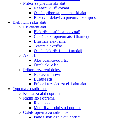
Pribor za pneumatski alat
Nasadni ključ kovani
Ostali pribor za pneumatski alat
Rezervni delovi za pneum. i kompres
Električni i aku-alati
Električni alat
Električna bušilica i odvrtač
Čekić elektropneumatski (hamer)
Brusilica električna
Testera električna
Ostali električni alati i uređaji
Aku-alat
Aku-bušilica/odvrtač
Ostali aku-alati
Pribor i rezervni delovi
Nastavci/bitsevi
Burgije sds
Pribor i rez. deo za el. i aku alat
Oprema za radionice
Kolica za alat i oprema
Radni sto i oprema
Radni sto
Moduli za radni sto i oprema
Ostala oprema za radionice
Pano i stalak za alat i dodaci