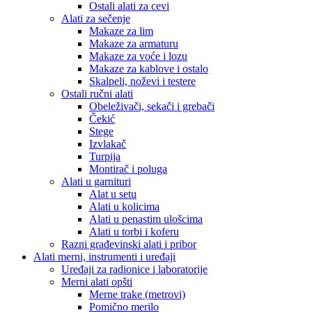
Ostali alati za cevi
Alati za sečenje
Makaze za lim
Makaze za armaturu
Makaze za voće i lozu
Makaze za kablove i ostalo
Skalpeli, noževi i testere
Ostali ručni alati
Obeleživači, sekači i grebači
Čekić
Stege
Izvlakač
Turpija
Montirač i poluga
Alati u garnituri
Alat u setu
Alati u kolicima
Alati u penastim ulošcima
Alati u torbi i koferu
Razni građevinski alati i pribor
Alati merni, instrumenti i uređaji
Uređaji za radionice i laboratorije
Merni alati opšti
Merne trake (metrovi)
Pomično merilo