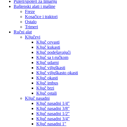
Puleri/spoteri za limariju
Baštenski alati i mašine
Freze
Kosačice i traktori
Ostalo
Trimeri
Ručni alat
Ključevi
Ključ cevasti
Ključ kukasti
Ključ podešavajući
Ključ sa t-ručkom
Ključ udarni
Ključ viljuškasti
Ključ viljuškasto okasti
Ključ okasti
Ključ imbus
Ključ brzi
Ključ ostali
Ključ nasadni
Ključ nasadni 1/4″
Ključ nasadni 3/8″
Ključ nasadni 1/2″
Ključ nasadni 3/4″
Ključ nasadni 1″