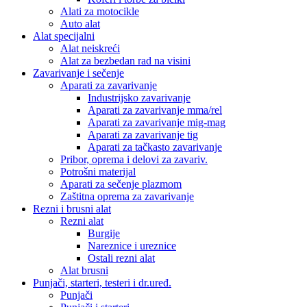
Alati za motocikle
Auto alat
Alat specijalni
Alat neiskreći
Alat za bezbedan rad na visini
Zavarivanje i sečenje
Aparati za zavarivanje
Industrijsko zavarivanje
Aparati za zavarivanje mma/rel
Aparati za zavarivanje mig-mag
Aparati za zavarivanje tig
Aparati za tačkasto zavarivanje
Pribor, oprema i delovi za zavariv.
Potrošni materijal
Aparati za sečenje plazmom
Zaštitna oprema za zavarivanje
Rezni i brusni alat
Rezni alat
Burgije
Nareznice i ureznice
Ostali rezni alat
Alat brusni
Punjači, starteri, testeri i dr.uređ.
Punjači