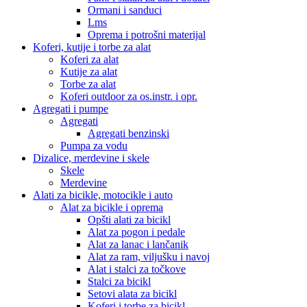
Ormani i sanduci
Lms
Oprema i potrošni materijal
Koferi, kutije i torbe za alat
Koferi za alat
Kutije za alat
Torbe za alat
Koferi outdoor za os.instr. i opr.
Agregati i pumpe
Agregati
Agregati benzinski
Pumpa za vodu
Dizalice, merdevine i skele
Skele
Merdevine
Alati za bicikle, motocikle i auto
Alat za bicikle i oprema
Opšti alati za bicikl
Alat za pogon i pedale
Alat za lanac i lančanik
Alat za ram, viljušku i navoj
Alat i stalci za točkove
Stalci za bicikl
Setovi alata za bicikl
Koferi i torbe za bicikl