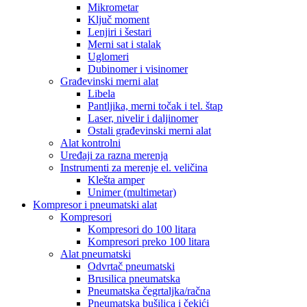
Mikrometar
Ključ moment
Lenjiri i šestari
Merni sat i stalak
Uglomeri
Dubinomer i visinomer
Građevinski merni alat
Libela
Pantljika, merni točak i tel. štap
Laser, nivelir i daljinomer
Ostali građevinski merni alat
Alat kontrolni
Uređaji za razna merenja
Instrumenti za merenje el. veličina
Klešta amper
Unimer (multimetar)
Kompresor i pneumatski alat
Kompresori
Kompresori do 100 litara
Kompresori preko 100 litara
Alat pneumatski
Odvrtač pneumatski
Brusilica pneumatska
Pneumatska čegrtaljka/račna
Pneumatska bušilica i čekići