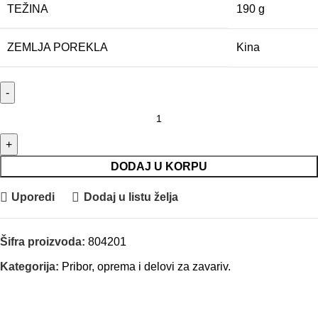
TEŽINA
190 g
ZEMLJA POREKLA
Kina
TELWIN Spojnica kablovska 70mm², muška količina
DODAJ U KORPU
Uporedi
Dodaj u listu želja
Šifra proizvoda:
804201
Kategorija:
Pribor, oprema i delovi za zavariv.