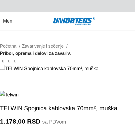
Meni
Početna
Zavarivanje i sečenje
Pribor, oprema i delovi za zavariv.
804201
TELWIN Spojnica kablovska 70mm², muška
1.178,00
RSD
sa PDVom