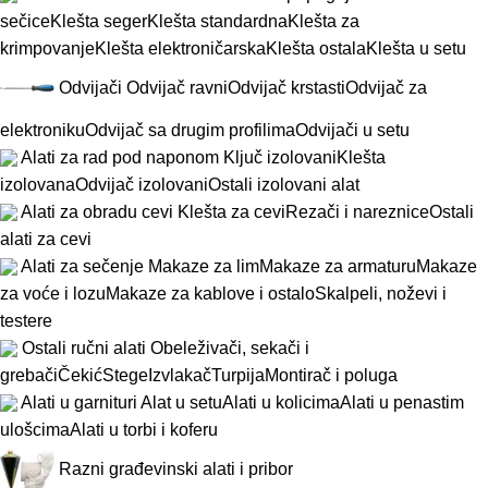
sečice
Klešta seger
Klešta standardna
Klešta za
krimpovanje
Klešta elektroničarska
Klešta ostala
Klešta u setu
Odvijači
Odvijač ravni
Odvijač krstasti
Odvijač za
elektroniku
Odvijač sa drugim profilima
Odvijači u setu
Alati za rad pod naponom
Ključ izolovani
Klešta
izolovana
Odvijač izolovani
Ostali izolovani alat
Alati za obradu cevi
Klešta za cevi
Rezači i nareznice
Ostali
alati za cevi
Alati za sečenje
Makaze za lim
Makaze za armaturu
Makaze
za voće i lozu
Makaze za kablove i ostalo
Skalpeli, noževi i
testere
Ostali ručni alati
Obeleživači, sekači i
grebači
Čekić
Stege
Izvlakač
Turpija
Montirač i poluga
Alati u garnituri
Alat u setu
Alati u kolicima
Alati u penastim
ulošcima
Alati u torbi i koferu
Razni građevinski alati i pribor