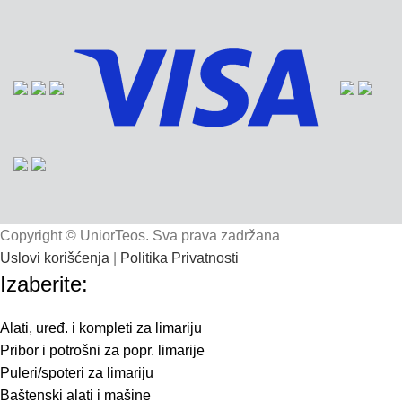
Copyright © UniorTeos. Sva prava zadržana
802895
802956
804195
804199
801081
804190
802961
Uslovi korišćenja
|
Politika Privatnosti
Izaberite:
Alati, uređ. i kompleti za limariju
Pribor i potrošni za popr. limarije
Puleri/spoteri za limariju
Baštenski alati i mašine