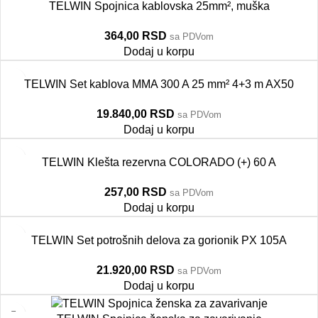
TELWIN Spojnica kablovska 25mm², muška
364,00
RSD
sa PDVom
Dodaj u korpu
TELWIN Set kablova MMA 300 A 25 mm² 4+3 m AX50
19.840,00
RSD
sa PDVom
Dodaj u korpu
TELWIN Klešta rezervna COLORADO (+) 60 A
257,00
RSD
sa PDVom
Dodaj u korpu
TELWIN Set potrošnih delova za gorionik PX 105A
21.920,00
RSD
sa PDVom
Dodaj u korpu