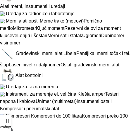
Alati merni, instrumenti i uređaji
Uređaji za radionice i laboratorije
Merni alati opšti
Merne trake (metrovi)
Pomično
merilo
Mikrometar
Ključ moment
Rezervni delovi za moment
ključeve
Lenjiri i šestari
Merni sat i stalak
Uglomeri
Dubinomer i
visinomer
Građevinski merni alat
Libela
Pantljika, merni točak i tel.
štap
Laser, nivelir i daljinomer
Ostali građevinski merni alat
Alat kontrolni
Uređaji za razna merenja
Instrumenti za merenje el. veličina
Klešta amper
Testeri
napona i kablova
Unimer (multimetar)
Instrumenti ostali
Kompresor i pneumatski alat
Kompresori
Kompresori do 100 litara
Kompresori preko 100
0
litara
sta želja
Korpa