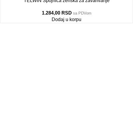
TELWIN Spojnica ženska za zavarivanje
1.284,00
RSD
sa PDVom
Dodaj u korpu