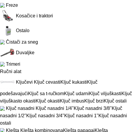
Freze
Kosačice i traktori
Ostalo
Čistači za sneg
Duvaljke
Trimeri
Ručni alat
Ključevi
Ključ cevasti
Ključ kukasti
Ključ
podešavajući
Ključ sa t-ručkom
Ključ udarni
Ključ viljuškasti
Ključ
viljuškasto okasti
Ključ okasti
Ključ imbus
Ključ brzi
Ključ ostali
Ključ nasadni
Ključ nasadni 1/4"
Ključ nasadni 3/8"
Ključ
nasadni 1/2"
Ključ nasadni 3/4"
Ključ nasadni 1"
Ključ nasadni
ostali
Klešta
Klešta kombinovana
Klešta papagaj
Klešta