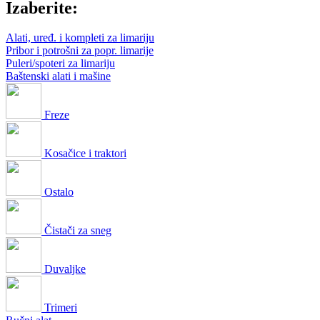
Izaberite:
Alati, uređ. i kompleti za limariju
Pribor i potrošni za popr. limarije
Puleri/spoteri za limariju
Baštenski alati i mašine
Freze
Kosačice i traktori
Ostalo
Čistači za sneg
Duvaljke
Trimeri