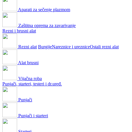
Aparati za sečenje plazmom
Zaštitna oprema za zavarivanje
Rezni i brusni alat
Rezni alat
Burgije
Nareznice i ureznice
Ostali rezni alat
Alat brusni
Vijačna roba
Punjači, starteri, testeri i dr.uređ.
Punjači
Punjači i starteri
Starteri