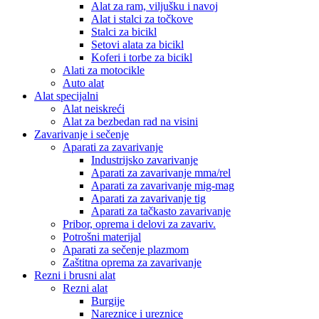
Alat za ram, viljušku i navoj
Alat i stalci za točkove
Stalci za bicikl
Setovi alata za bicikl
Koferi i torbe za bicikl
Alati za motocikle
Auto alat
Alat specijalni
Alat neiskreći
Alat za bezbedan rad na visini
Zavarivanje i sečenje
Aparati za zavarivanje
Industrijsko zavarivanje
Aparati za zavarivanje mma/rel
Aparati za zavarivanje mig-mag
Aparati za zavarivanje tig
Aparati za tačkasto zavarivanje
Pribor, oprema i delovi za zavariv.
Potrošni materijal
Aparati za sečenje plazmom
Zaštitna oprema za zavarivanje
Rezni i brusni alat
Rezni alat
Burgije
Nareznice i ureznice