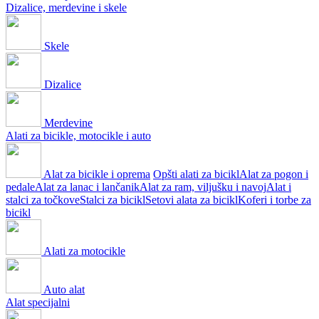
Dizalice, merdevine i skele
Skele
Dizalice
Merdevine
Alati za bicikle, motocikle i auto
Alat za bicikle i oprema
Opšti alati za bicikl
Alat za pogon i
pedale
Alat za lanac i lančanik
Alat za ram, viljušku i navoj
Alat i
stalci za točkove
Stalci za bicikl
Setovi alata za bicikl
Koferi i torbe za
bicikl
Alati za motocikle
Auto alat
Alat specijalni