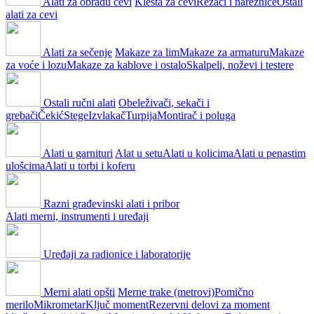
Alati za obradu cevi
Klešta za cevi
Rezači i nareznice
Ostali
alati za cevi
Alati za sečenje
Makaze za lim
Makaze za armaturu
Makaze
za voće i lozu
Makaze za kablove i ostalo
Skalpeli, noževi i testere
Ostali ručni alati
Obeleživači, sekači i
grebači
Čekić
Stege
Izvlakač
Turpija
Montirač i poluga
Alati u garnituri
Alat u setu
Alati u kolicima
Alati u penastim
ulošcima
Alati u torbi i koferu
Razni građevinski alati i pribor
Alati merni, instrumenti i uređaji
Uređaji za radionice i laboratorije
Merni alati opšti
Merne trake (metrovi)
Pomično
merilo
Mikrometar
Ključ moment
Rezervni delovi za moment