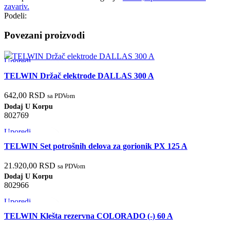
zavariv.
Podeli:
Povezani proizvodi
Uporedi
Brzi pregled
TELWIN Držač elektrode DALLAS 300 A
Dodaj u listu želja
642,00
RSD
sa PDVom
Dodaj U Korpu
802769
Uporedi
Brzi pregled
TELWIN Set potrošnih delova za gorionik PX 125 A
Dodaj u listu želja
21.920,00
RSD
sa PDVom
Dodaj U Korpu
802966
Uporedi
Brzi pregled
TELWIN Klešta rezervna COLORADO (-) 60 A
Dodaj u listu želja