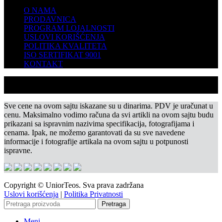
O NAMA
PRODAVNICA
PROGRAM LOJALNOSTI
USLOVI KORIŠĆENJA
POLITIKA KVALITETA
ISO SERTIFIKAT 9001
KONTAKT
Sve cene na ovom sajtu iskazane su u dinarima. PDV je uračunat u
cenu. Maksimalno vodimo računa da svi artikli na ovom sajtu budu
prikazani sa ispravnim nazivima specifikacija, fotografijama i
cenama. Ipak, ne možemo garantovati da su sve navedene
informacije i fotografije artikala na ovom sajtu u potpunosti
ispravne.
Copyright © UniorTeos. Sva prava zadržana
Uslovi korišćenja
|
Politika Privatnosti
Pretraga
Meni