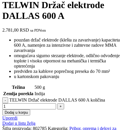
TELWIN Držač elektrode
DALLAS 600 A
2.781,00
RSD
sa PDVom
pouzdan držač elektrode (klešta za zavarivanje) kapaciteta
600 A, namenjen za intenzivne i zahtevne radove MMA
zavarivanja
omogućava sigurno stezanje elektrode, odlično odvođenje
toplote i visoku otpornost na mehanička i termička
opterećenja
predviđen za kablove poprečnog preseka do 70 mm²
u kartonskom pakovanju
Težina
500 g
Zemlja porekla
Indija
TELWIN Držač elektrode DALLAS 600 A količina
Dodaj u korpu
Uporedi
Dodaj u listu želja
Šifra proizvoda:
802785
Kategorija:
Pribor, oprema i delovi za