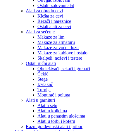
Odvijač izolovani
Ostali izolovani alat
Alati za obradu cevi
Klešta za cevi
Rezači i nareznice
Ostali alati za cevi
Alati za sečenje
Makaze za lim
Makaze za armaturu
Makaze za voće i lozu
Makaze za kablove i ostalo
Skalpeli, noževi i testere
Ostali ručni alati
Obeleživači, sekači i grebači
Čekić
Stege
Izvlakač
Turpija
Montirač i poluga
Alati u garnituri
Alat u setu
Alati u kolicima
Alati u penastim ulošcima
Alati u torbi i koferu
Razni građevinski alati i pribor