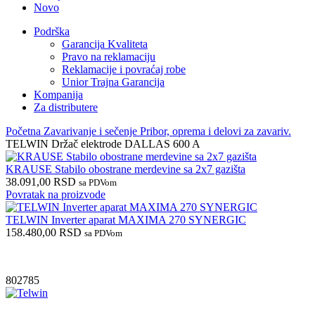
Novo
Podrška
Garancija Kvaliteta
Pravo na reklamaciju
Reklamacije i povraćaj robe
Unior Trajna Garancija
Kompanija
Za distributere
Početna
Zavarivanje i sečenje
Pribor, oprema i delovi za zavariv.
TELWIN Držač elektrode DALLAS 600 A
KRAUSE Stabilo obostrane merdevine sa 2x7 gazišta
38.091,00
RSD
sa PDVom
Povratak na proizvode
TELWIN Inverter aparat MAXIMA 270 SYNERGIC
158.480,00
RSD
sa PDVom
802785