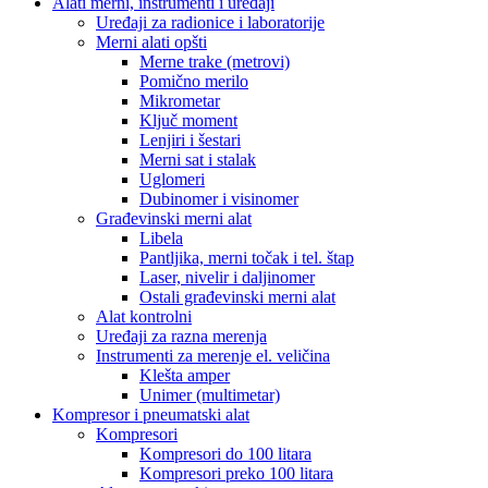
Alati merni, instrumenti i uređaji
Uređaji za radionice i laboratorije
Merni alati opšti
Merne trake (metrovi)
Pomično merilo
Mikrometar
Ključ moment
Lenjiri i šestari
Merni sat i stalak
Uglomeri
Dubinomer i visinomer
Građevinski merni alat
Libela
Pantljika, merni točak i tel. štap
Laser, nivelir i daljinomer
Ostali građevinski merni alat
Alat kontrolni
Uređaji za razna merenja
Instrumenti za merenje el. veličina
Klešta amper
Unimer (multimetar)
Kompresor i pneumatski alat
Kompresori
Kompresori do 100 litara
Kompresori preko 100 litara