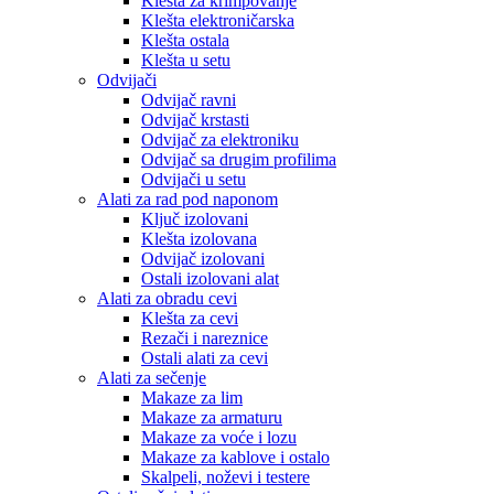
Klešta za krimpovanje
Klešta elektroničarska
Klešta ostala
Klešta u setu
Odvijači
Odvijač ravni
Odvijač krstasti
Odvijač za elektroniku
Odvijač sa drugim profilima
Odvijači u setu
Alati za rad pod naponom
Ključ izolovani
Klešta izolovana
Odvijač izolovani
Ostali izolovani alat
Alati za obradu cevi
Klešta za cevi
Rezači i nareznice
Ostali alati za cevi
Alati za sečenje
Makaze za lim
Makaze za armaturu
Makaze za voće i lozu
Makaze za kablove i ostalo
Skalpeli, noževi i testere