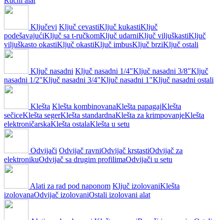
Ručni alat
Ključevi
Ključ cevasti
Ključ kukasti
Ključ
podešavajući
Ključ sa t-ručkom
Ključ udarni
Ključ viljuškasti
Ključ
viljuškasto okasti
Ključ okasti
Ključ imbus
Ključ brzi
Ključ ostali
Ključ nasadni
Ključ nasadni 1/4"
Ključ nasadni 3/8"
Ključ
nasadni 1/2"
Ključ nasadni 3/4"
Ključ nasadni 1"
Ključ nasadni ostali
Klešta
Klešta kombinovana
Klešta papagaj
Klešta
sečice
Klešta seger
Klešta standardna
Klešta za krimpovanje
Klešta
elektroničarska
Klešta ostala
Klešta u setu
Odvijači
Odvijač ravni
Odvijač krstasti
Odvijač za
elektroniku
Odvijač sa drugim profilima
Odvijači u setu
Alati za rad pod naponom
Ključ izolovani
Klešta
izolovana
Odvijač izolovani
Ostali izolovani alat