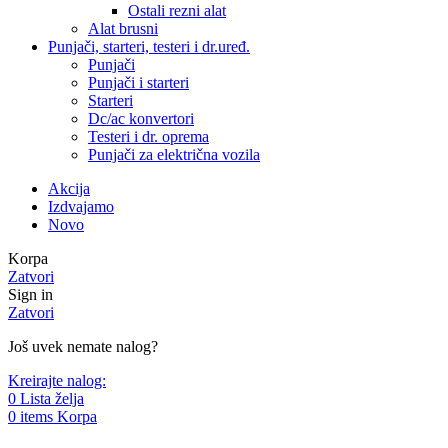
Ostali rezni alat
Alat brusni
Punjači, starteri, testeri i dr.uređ.
Punjači
Punjači i starteri
Starteri
Dc/ac konvertori
Testeri i dr. oprema
Punjači za električna vozila
Akcija
Izdvajamo
Novo
Korpa
Zatvori
Sign in
Zatvori
Još uvek nemate nalog?
Kreirajte nalog:
0
Lista želja
0
items
Korpa