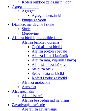
Koferi outdoor za os.instr. i opr.
Agregati i pumpe
Agregati
Agregati benzinski
Pumpa za vodu
Dizalice, merdevine i skele
Skele
Merdevine
Alati za bicikle, motocikle i auto
Alat za bicikle i oprema
Opšti alati za bicikl
Alat za pogon i pedale
Alat za lanac i lančanik
Alat za ram, viljušku i navoj
Alat i stalci za točkove
Stalci za bicikl
Setovi alata za bicikl
Koferi i torbe za bicikl
Alati za motocikle
Auto alat
Alat specijalni
Alat neiskreći
Alat za bezbedan rad na visini
Zavarivanje i sečenje
Aparati za zavarivanje