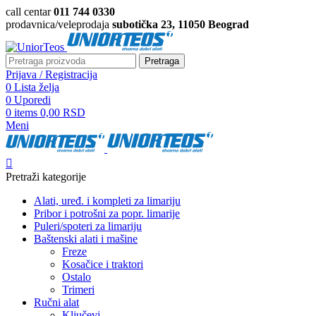
call centar
011 744 0330
prodavnica/veleprodaja
subotička 23, 11050 Beograd
Pretraga
Prijava / Registracija
0
Lista želja
0
Uporedi
0
items
0,00
RSD
Meni
Pretraži kategorije
Alati, uređ. i kompleti za limariju
Pribor i potrošni za popr. limarije
Puleri/spoteri za limariju
Baštenski alati i mašine
Freze
Kosačice i traktori
Ostalo
Trimeri
Ručni alat
Ključevi