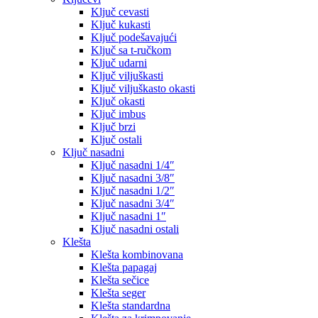
Ključ cevasti
Ključ kukasti
Ključ podešavajući
Ključ sa t-ručkom
Ključ udarni
Ključ viljuškasti
Ključ viljuškasto okasti
Ključ okasti
Ključ imbus
Ključ brzi
Ključ ostali
Ključ nasadni
Ključ nasadni 1/4″
Ključ nasadni 3/8″
Ključ nasadni 1/2″
Ključ nasadni 3/4″
Ključ nasadni 1″
Ključ nasadni ostali
Klešta
Klešta kombinovana
Klešta papagaj
Klešta sečice
Klešta seger
Klešta standardna