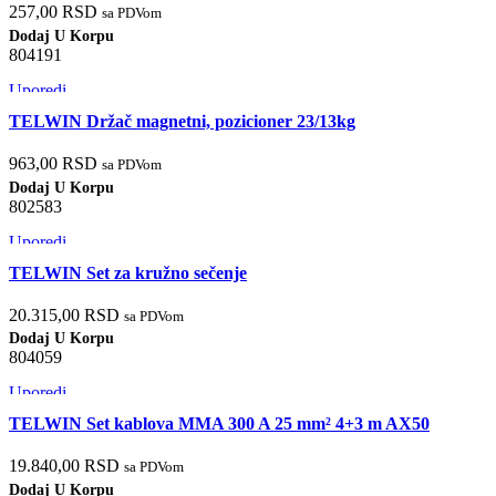
257,00
RSD
sa PDVom
Dodaj U Korpu
804191
Uporedi
Brzi pregled
TELWIN Držač magnetni, pozicioner 23/13kg
Dodaj u listu želja
963,00
RSD
sa PDVom
Dodaj U Korpu
802583
Uporedi
Brzi pregled
TELWIN Set za kružno sečenje
Dodaj u listu želja
20.315,00
RSD
sa PDVom
Dodaj U Korpu
804059
Uporedi
Brzi pregled
TELWIN Set kablova MMA 300 A 25 mm² 4+3 m AX50
Dodaj u listu želja
19.840,00
RSD
sa PDVom
Dodaj U Korpu