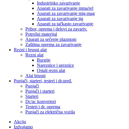
Industrijsko zavarivanje
Aparati za zavarivanje mma/rel
Aparati za zavarivanje mig-mag
Aparati za zavarivanje tig
Aparati za tačkasto zavarivanje
Pribor, oprema i delovi za zavariv.
Potrošni materijal
Aparati za sečenje plazmom
Zaštitna oprema za zavarivanje
Rezni i brusni alat
Rezni alat
Burgije
Nareznice i ureznice
Ostali rezni alat
Alat brusni
Punjači, starteri, testeri i dr.uređ.
Punjači
Punjači i starteri
Starteri
Dc/ac konvertori
Testeri i dr. oprema
Punjači za električna vozila
Akcija
Izdvajamo