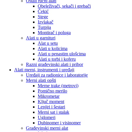
Ostali ručni alati
Obeleživači, sekači i grebači
Čekić
Stege
Izvlakač
Turpija
Montirač i poluga
Alati u garnituri
Alat u setu
Alati u kolicima
Alati u penastim ulošcima
Alati u torbi i koferu
Razni građevinski alati i pribor
Alati merni, instrumenti i uređaji
Uređaji za radionice i laboratorije
Merni alati opšti
Merne trake (metrovi)
Pomično merilo
Mikrometar
Ključ moment
Lenjiri i šestari
Merni sat i stalak
Uglomeri
Dubinomer i visinomer
Građevinski merni alat