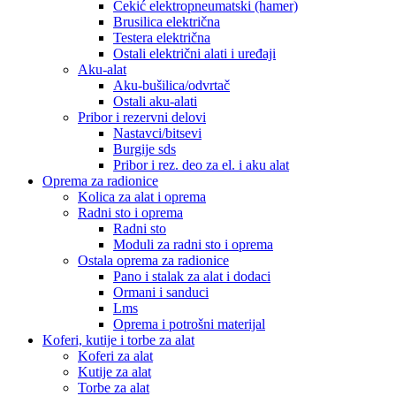
Čekić elektropneumatski (hamer)
Brusilica električna
Testera električna
Ostali električni alati i uređaji
Aku-alat
Aku-bušilica/odvrtač
Ostali aku-alati
Pribor i rezervni delovi
Nastavci/bitsevi
Burgije sds
Pribor i rez. deo za el. i aku alat
Oprema za radionice
Kolica za alat i oprema
Radni sto i oprema
Radni sto
Moduli za radni sto i oprema
Ostala oprema za radionice
Pano i stalak za alat i dodaci
Ormani i sanduci
Lms
Oprema i potrošni materijal
Koferi, kutije i torbe za alat
Koferi za alat
Kutije za alat
Torbe za alat