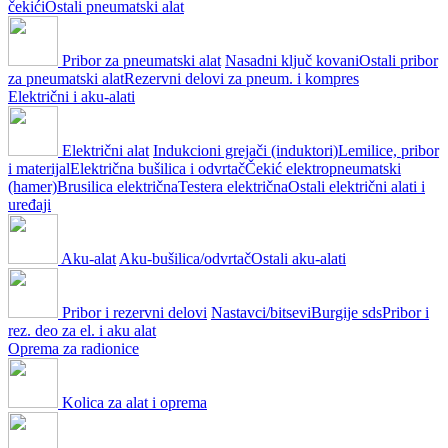
čekići
Ostali pneumatski alat
Pribor za pneumatski alat
Nasadni ključ kovani
Ostali pribor
za pneumatski alat
Rezervni delovi za pneum. i kompres
Električni i aku-alati
Električni alat
Indukcioni grejači (induktori)
Lemilice, pribor
i materijal
Električna bušilica i odvrtač
Čekić elektropneumatski
(hamer)
Brusilica električna
Testera električna
Ostali električni alati i
uređaji
Aku-alat
Aku-bušilica/odvrtač
Ostali aku-alati
Pribor i rezervni delovi
Nastavci/bitsevi
Burgije sds
Pribor i
rez. deo za el. i aku alat
Oprema za radionice
Kolica za alat i oprema