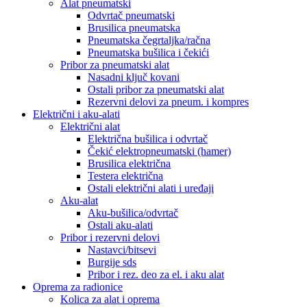
Alat pneumatski
Odvrtač pneumatski
Brusilica pneumatska
Pneumatska čegrtaljka/račna
Pneumatska bušilica i čekići
Pribor za pneumatski alat
Nasadni ključ kovani
Ostali pribor za pneumatski alat
Rezervni delovi za pneum. i kompres
Električni i aku-alati
Električni alat
Električna bušilica i odvrtač
Čekić elektropneumatski (hamer)
Brusilica električna
Testera električna
Ostali električni alati i uređaji
Aku-alat
Aku-bušilica/odvrtač
Ostali aku-alati
Pribor i rezervni delovi
Nastavci/bitsevi
Burgije sds
Pribor i rez. deo za el. i aku alat
Oprema za radionice
Kolica za alat i oprema