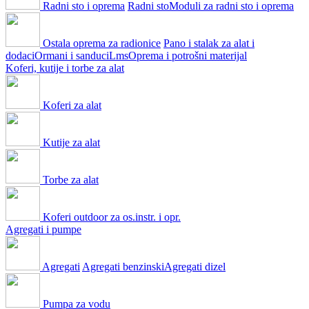
Radni sto i oprema
Radni sto
Moduli za radni sto i oprema
Ostala oprema za radionice
Pano i stalak za alat i
dodaci
Ormani i sanduci
Lms
Oprema i potrošni materijal
Koferi, kutije i torbe za alat
Koferi za alat
Kutije za alat
Torbe za alat
Koferi outdoor za os.instr. i opr.
Agregati i pumpe
Agregati
Agregati benzinski
Agregati dizel
Pumpa za vodu