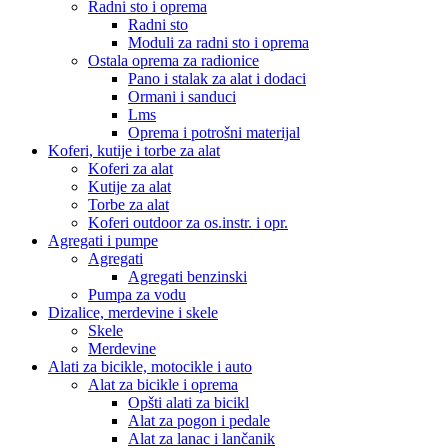
Radni sto i oprema
Radni sto
Moduli za radni sto i oprema
Ostala oprema za radionice
Pano i stalak za alat i dodaci
Ormani i sanduci
Lms
Oprema i potrošni materijal
Koferi, kutije i torbe za alat
Koferi za alat
Kutije za alat
Torbe za alat
Koferi outdoor za os.instr. i opr.
Agregati i pumpe
Agregati
Agregati benzinski
Pumpa za vodu
Dizalice, merdevine i skele
Skele
Merdevine
Alati za bicikle, motocikle i auto
Alat za bicikle i oprema
Opšti alati za bicikl
Alat za pogon i pedale
Alat za lanac i lančanik