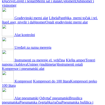
ključeve
Lenjiri i šestari
Merni sat i stalak
Uglomeri
Dubinomer i
visinomer
Građevinski merni alat
Libela
Pantljika, merni točak i tel.
štap
Laser, nivelir i daljinomer
Ostali građevinski merni alat
Alat kontrolni
Uređaji za razna merenja
Instrumenti za merenje el. veličina
Klešta amper
Testeri
napona i kablova
Unimer (multimetar)
Instrumenti ostali
Kompresor i pneumatski alat
Kompresori
Kompresori do 100 litara
Kompresori preko
100 litara
Alat pneumatski
Odvrtač pneumatski
Brusilica
pneumatska
Pneumatska čegrtaljka/račna
Pneumatska bušilica i