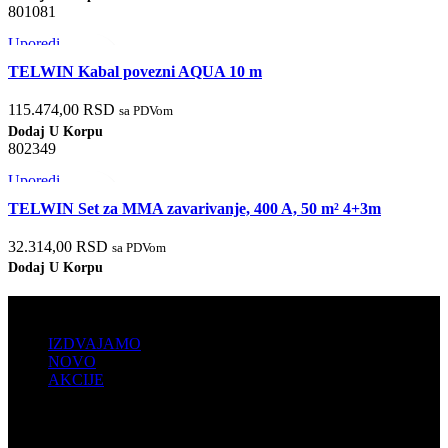
801081
Uporedi
Brzi pregled
TELWIN Kabal povezni AQUA 10 m
Dodaj u listu želja
115.474,00
RSD
sa PDVom
Dodaj U Korpu
802349
Uporedi
Brzi pregled
TELWIN Set za MMA zavarivanje, 400 A, 50 m² 4+3m
Dodaj u listu želja
32.314,00
RSD
sa PDVom
Dodaj U Korpu
PRODAJA
IZDVAJAMO
NOVO
AKCIJE
KORISNIČKI NALOG