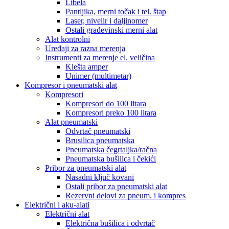
Libela
Pantljika, merni točak i tel. štap
Laser, nivelir i daljinomer
Ostali građevinski merni alat
Alat kontrolni
Uređaji za razna merenja
Instrumenti za merenje el. veličina
Klešta amper
Unimer (multimetar)
Kompresor i pneumatski alat
Kompresori
Kompresori do 100 litara
Kompresori preko 100 litara
Alat pneumatski
Odvrtač pneumatski
Brusilica pneumatska
Pneumatska čegrtaljka/račna
Pneumatska bušilica i čekići
Pribor za pneumatski alat
Nasadni ključ kovani
Ostali pribor za pneumatski alat
Rezervni delovi za pneum. i kompres
Električni i aku-alati
Električni alat
Električna bušilica i odvrtač