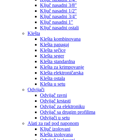
Ključ nasadni 3/8″
Ključ nasadni 1/2″
Ključ nasadni 3/4″
Ključ nasadni 1″
Ključ nasadni ostali
Klešta
Klešta kombinovana
Klešta papagaj
Klešta sečice
Klešta seger
Klešta standardna
Klešta za krimpovanje
Klešta elektroničarska
Klešta ostala
Klešta u setu
Odvijači
Odvijač ravni
Odvijač krstasti
Odvijač za elektroniku
Odvijač sa drugim profilima
Odvijači u setu
Alati za rad pod naponom
Ključ izolovani
Klešta izolovana