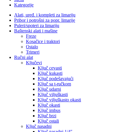
Kategorije
Alati, uređ. i kompleti za limariju
Pribor i potrošni za popr. limarije
Puleri/spoteri za limariju
Baštenski alati i mašine
Freze
Kosačice i traktori
Ostalo
Trimeri
Ručni alat
Ključevi
Ključ cevasti
Ključ kukasti
Ključ podešavajući
Ključ sa t-ručkom
Ključ udarni
Ključ viljuškasti
Ključ viljuškasto okasti
Ključ okasti
Ključ imbus
Ključ brzi
Ključ ostali
Ključ nasadni
Ključ nasadni 1/4″