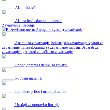
Alat neiskreći
Alat za bezbedan rad na visini
Zavarivanje i sečenje
Autogeno (gasno) zavarivanje
Aparati za zavarivanje
Industrijsko zavarivanje
Aparati za
zavarivanje mma/rel
Aparati za zavarivanje mig-mag
Aparati za
zavarivanje tig
Aparati za tačkasto zavarivanje
Pribor, oprema i delovi za zavariv.
Potrošni materijal
Lemilice, pribor i materijal za lem
Uređaji za popravku limarije