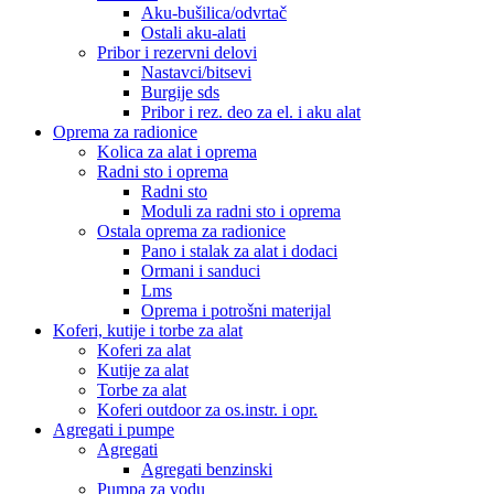
Aku-bušilica/odvrtač
Ostali aku-alati
Pribor i rezervni delovi
Nastavci/bitsevi
Burgije sds
Pribor i rez. deo za el. i aku alat
Oprema za radionice
Kolica za alat i oprema
Radni sto i oprema
Radni sto
Moduli za radni sto i oprema
Ostala oprema za radionice
Pano i stalak za alat i dodaci
Ormani i sanduci
Lms
Oprema i potrošni materijal
Koferi, kutije i torbe za alat
Koferi za alat
Kutije za alat
Torbe za alat
Koferi outdoor za os.instr. i opr.
Agregati i pumpe
Agregati
Agregati benzinski
Pumpa za vodu