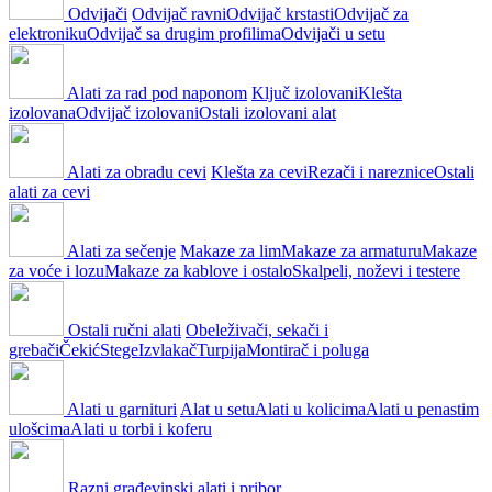
Odvijači
Odvijač ravni
Odvijač krstasti
Odvijač za
elektroniku
Odvijač sa drugim profilima
Odvijači u setu
Alati za rad pod naponom
Ključ izolovani
Klešta
izolovana
Odvijač izolovani
Ostali izolovani alat
Alati za obradu cevi
Klešta za cevi
Rezači i nareznice
Ostali
alati za cevi
Alati za sečenje
Makaze za lim
Makaze za armaturu
Makaze
za voće i lozu
Makaze za kablove i ostalo
Skalpeli, noževi i testere
Ostali ručni alati
Obeleživači, sekači i
grebači
Čekić
Stege
Izvlakač
Turpija
Montirač i poluga
Alati u garnituri
Alat u setu
Alati u kolicima
Alati u penastim
ulošcima
Alati u torbi i koferu
Razni građevinski alati i pribor