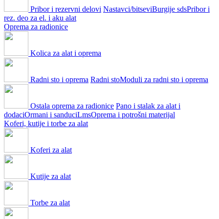
Pribor i rezervni delovi
Nastavci/bitsevi
Burgije sds
Pribor i
rez. deo za el. i aku alat
Oprema za radionice
Kolica za alat i oprema
Radni sto i oprema
Radni sto
Moduli za radni sto i oprema
Ostala oprema za radionice
Pano i stalak za alat i
dodaci
Ormani i sanduci
Lms
Oprema i potrošni materijal
Koferi, kutije i torbe za alat
Koferi za alat
Kutije za alat
Torbe za alat