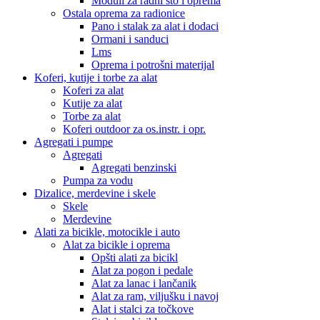
Moduli za radni sto i oprema
Ostala oprema za radionice
Pano i stalak za alat i dodaci
Ormani i sanduci
Lms
Oprema i potrošni materijal
Koferi, kutije i torbe za alat
Koferi za alat
Kutije za alat
Torbe za alat
Koferi outdoor za os.instr. i opr.
Agregati i pumpe
Agregati
Agregati benzinski
Pumpa za vodu
Dizalice, merdevine i skele
Skele
Merdevine
Alati za bicikle, motocikle i auto
Alat za bicikle i oprema
Opšti alati za bicikl
Alat za pogon i pedale
Alat za lanac i lančanik
Alat za ram, viljušku i navoj
Alat i stalci za točkove