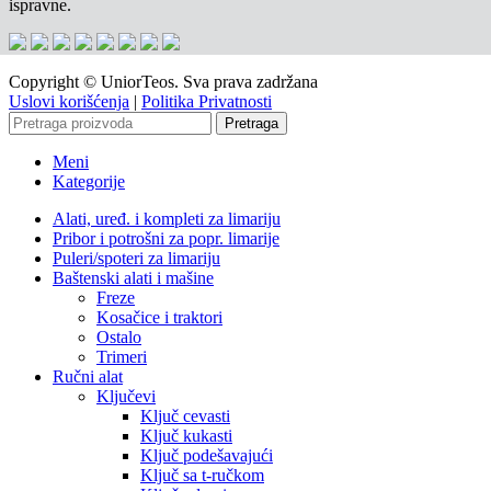
ispravne.
Copyright © UniorTeos. Sva prava zadržana
Uslovi korišćenja
|
Politika Privatnosti
Pretraga
Meni
Kategorije
Alati, uređ. i kompleti za limariju
Pribor i potrošni za popr. limarije
Puleri/spoteri za limariju
Baštenski alati i mašine
Freze
Kosačice i traktori
Ostalo
Trimeri
Ručni alat
Ključevi
Ključ cevasti
Ključ kukasti
Ključ podešavajući
Ključ sa t-ručkom