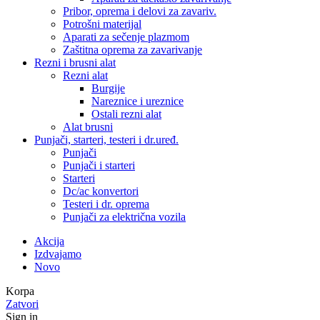
Pribor, oprema i delovi za zavariv.
Potrošni materijal
Aparati za sečenje plazmom
Zaštitna oprema za zavarivanje
Rezni i brusni alat
Rezni alat
Burgije
Nareznice i ureznice
Ostali rezni alat
Alat brusni
Punjači, starteri, testeri i dr.uređ.
Punjači
Punjači i starteri
Starteri
Dc/ac konvertori
Testeri i dr. oprema
Punjači za električna vozila
Akcija
Izdvajamo
Novo
Korpa
Zatvori
Sign in