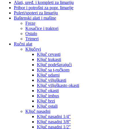
Alati, uređ. i kompleti za limariju
Pribor i potrošni za popr. limarije
Puleri/spoteri za limariju
Baštenski alati i mašine
Freze
Kosačice i traktori
Ostalo
Trimeri
Ručni alat
Ključevi
Ključ cevasti
Ključ kukasti
Ključ podešavajući
Ključ sa t-ručkom
Ključ udarni
Ključ viljuškasti
Ključ viljuškasto okasti
Ključ okasti
Ključ imbus
Ključ brzi
Ključ ostali
Ključ nasadni
Ključ nasadni 1/4″
Ključ nasadni 3/8″
Ključ nasadni 1/2″