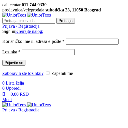
0
0
call centar
011 744 0330
prodavnica/veleprodaja
subotička 23, 11050 Beograd
Pretraga
Prijava / Registracija
Sign in
Kreirajte nalog:
Korisničko ime ili adresa e-pošte
*
Lozinka
*
Prijavite se
Zaboravili ste lozinku?
Zapamti me
0
Lista želja
0
Uporedi
0,00
RSD
Meni
Prijava / Registracija
Pretraži kategorije