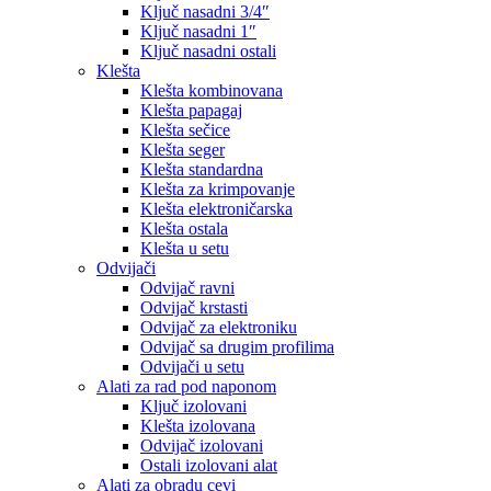
Ključ nasadni 3/4″
Ključ nasadni 1″
Ključ nasadni ostali
Klešta
Klešta kombinovana
Klešta papagaj
Klešta sečice
Klešta seger
Klešta standardna
Klešta za krimpovanje
Klešta elektroničarska
Klešta ostala
Klešta u setu
Odvijači
Odvijač ravni
Odvijač krstasti
Odvijač za elektroniku
Odvijač sa drugim profilima
Odvijači u setu
Alati za rad pod naponom
Ključ izolovani
Klešta izolovana
Odvijač izolovani
Ostali izolovani alat
Alati za obradu cevi