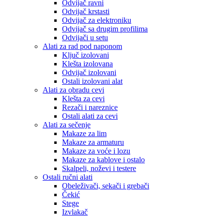
Odvijač ravni
Odvijač krstasti
Odvijač za elektroniku
Odvijač sa drugim profilima
Odvijači u setu
Alati za rad pod naponom
Ključ izolovani
Klešta izolovana
Odvijač izolovani
Ostali izolovani alat
Alati za obradu cevi
Klešta za cevi
Rezači i nareznice
Ostali alati za cevi
Alati za sečenje
Makaze za lim
Makaze za armaturu
Makaze za voće i lozu
Makaze za kablove i ostalo
Skalpeli, noževi i testere
Ostali ručni alati
Obeleživači, sekači i grebači
Čekić
Stege
Izvlakač