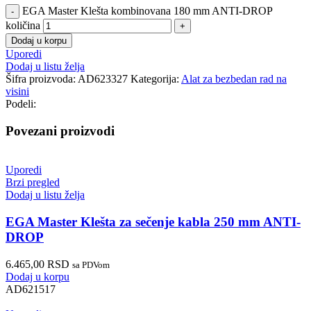
EGA Master Klešta kombinovana 180 mm ANTI-DROP
količina
Dodaj u korpu
Uporedi
Dodaj u listu želja
Šifra proizvoda:
AD623327
Kategorija:
Alat za bezbedan rad na
visini
Podeli:
Povezani proizvodi
Uporedi
Brzi pregled
Dodaj u listu želja
EGA Master Klešta za sečenje kabla 250 mm ANTI-
DROP
6.465,00
RSD
sa PDVom
Dodaj u korpu
AD621517