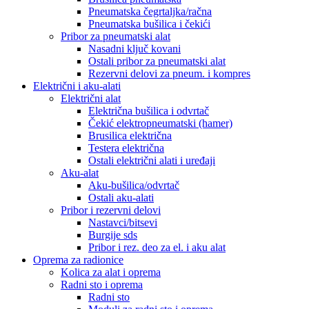
Pneumatska čegrtaljka/račna
Pneumatska bušilica i čekići
Pribor za pneumatski alat
Nasadni ključ kovani
Ostali pribor za pneumatski alat
Rezervni delovi za pneum. i kompres
Električni i aku-alati
Električni alat
Električna bušilica i odvrtač
Čekić elektropneumatski (hamer)
Brusilica električna
Testera električna
Ostali električni alati i uređaji
Aku-alat
Aku-bušilica/odvrtač
Ostali aku-alati
Pribor i rezervni delovi
Nastavci/bitsevi
Burgije sds
Pribor i rez. deo za el. i aku alat
Oprema za radionice
Kolica za alat i oprema
Radni sto i oprema
Radni sto