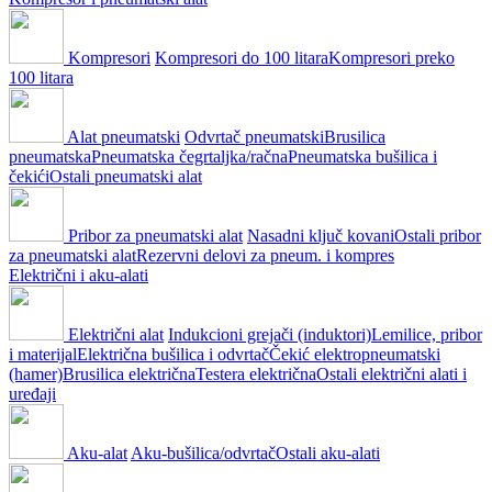
Kompresori
Kompresori do 100 litara
Kompresori preko
100 litara
Alat pneumatski
Odvrtač pneumatski
Brusilica
pneumatska
Pneumatska čegrtaljka/račna
Pneumatska bušilica i
čekići
Ostali pneumatski alat
Pribor za pneumatski alat
Nasadni ključ kovani
Ostali pribor
za pneumatski alat
Rezervni delovi za pneum. i kompres
Električni i aku-alati
Električni alat
Indukcioni grejači (induktori)
Lemilice, pribor
i materijal
Električna bušilica i odvrtač
Čekić elektropneumatski
(hamer)
Brusilica električna
Testera električna
Ostali električni alati i
uređaji
Aku-alat
Aku-bušilica/odvrtač
Ostali aku-alati