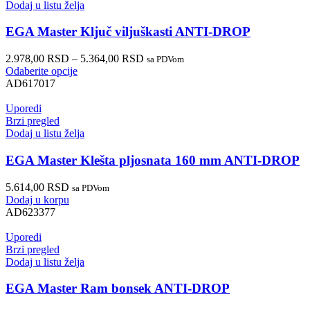
Dodaj u listu želja
EGA Master Ključ viljuškasti ANTI-DROP
2.978,00
RSD
–
5.364,00
RSD
sa PDVom
Odaberite opcije
AD617017
Uporedi
Brzi pregled
Dodaj u listu želja
EGA Master Klešta pljosnata 160 mm ANTI-DROP
5.614,00
RSD
sa PDVom
Dodaj u korpu
AD623377
Uporedi
Brzi pregled
Dodaj u listu želja
EGA Master Ram bonsek ANTI-DROP