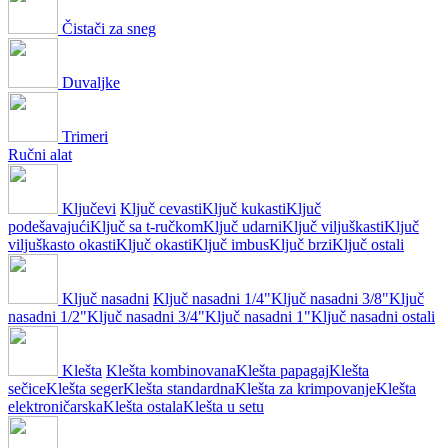
Čistači za sneg
Duvaljke
Trimeri
Ručni alat
Ključevi
Ključ cevasti
Ključ kukasti
Ključ
podešavajući
Ključ sa t-ručkom
Ključ udarni
Ključ viljuškasti
Ključ
viljuškasto okasti
Ključ okasti
Ključ imbus
Ključ brzi
Ključ ostali
Ključ nasadni
Ključ nasadni 1/4"
Ključ nasadni 3/8"
Ključ
nasadni 1/2"
Ključ nasadni 3/4"
Ključ nasadni 1"
Ključ nasadni ostali
Klešta
Klešta kombinovana
Klešta papagaj
Klešta
sečice
Klešta seger
Klešta standardna
Klešta za krimpovanje
Klešta
elektroničarska
Klešta ostala
Klešta u setu