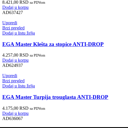
8.421,00
RSD
sa PDVom
Dodaj u korpu
AD637427
Uporedi
Brzi pregled
Dodaj u listu želja
EGA Master Klešta za stopice ANTI-DROP
4.257,00
RSD
sa PDVom
Dodaj u korpu
AD624937
Uporedi
Brzi pregled
Dodaj u listu želja
EGA Master Turpija trouglasta ANTI-DROP
4.175,00
RSD
sa PDVom
Dodaj u korpu
AD636067