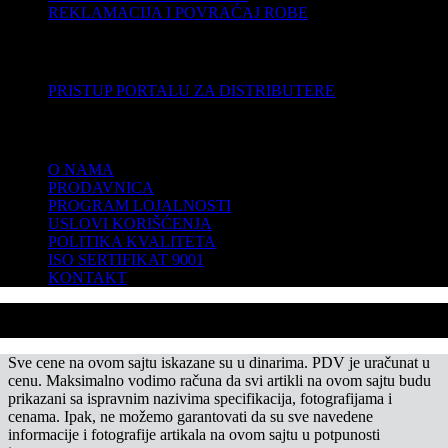
REKLAMACIJA I POVRAĆAJ ROBE
DISTRIBUTERI
PRISTUP PORTALU ZA DISTRIBUTERE
KOMPANIJA
O NAMA
PRODAVNICA
PROGRAM LOJALNOSTI
USLOVI KORIŠĆENJA
POLITIKA KVALITETA
ISO SERTIFIKAT 9001
KONTAKT
Sve cene na ovom sajtu iskazane su u dinarima. PDV je uračunat u
cenu. Maksimalno vodimo računa da svi artikli na ovom sajtu budu
prikazani sa ispravnim nazivima specifikacija, fotografijama i
cenama. Ipak, ne možemo garantovati da su sve navedene
informacije i fotografije artikala na ovom sajtu u potpunosti