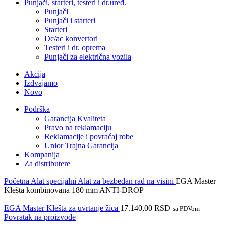
Punjači, starteri, testeri i dr.uređ.
Punjači
Punjači i starteri
Starteri
Dc/ac konvertori
Testeri i dr. oprema
Punjači za električna vozila
Akcija
Izdvajamo
Novo
Podrška
Garancija Kvaliteta
Pravo na reklamaciju
Reklamacije i povraćaj robe
Unior Trajna Garancija
Kompanija
Za distributere
Početna
Alat specijalni
Alat za bezbedan rad na visini
EGA Master
Klešta kombinovana 180 mm ANTI-DROP
EGA Master Klešta za uvrtanje žica
17.140,00
RSD
sa PDVom
Povratak na proizvode