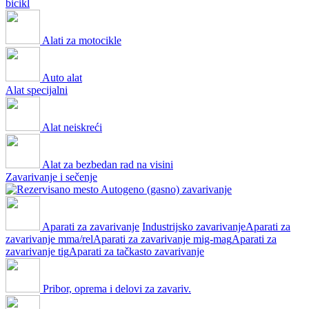
bicikl
Alati za motocikle
Auto alat
Alat specijalni
Alat neiskreći
Alat za bezbedan rad na visini
Zavarivanje i sečenje
Autogeno (gasno) zavarivanje
Aparati za zavarivanje
Industrijsko zavarivanje
Aparati za
zavarivanje mma/rel
Aparati za zavarivanje mig-mag
Aparati za
zavarivanje tig
Aparati za tačkasto zavarivanje
Pribor, oprema i delovi za zavariv.