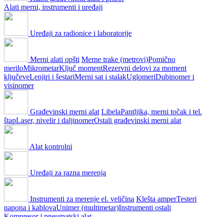
Alati merni, instrumenti i uređaji
Uređaji za radionice i laboratorije
Merni alati opšti
Merne trake (metrovi)
Pomično
merilo
Mikrometar
Ključ moment
Rezervni delovi za moment
ključeve
Lenjiri i šestari
Merni sat i stalak
Uglomeri
Dubinomer i
visinomer
Građevinski merni alat
Libela
Pantljika, merni točak i tel.
štap
Laser, nivelir i daljinomer
Ostali građevinski merni alat
Alat kontrolni
Uređaji za razna merenja
Instrumenti za merenje el. veličina
Klešta amper
Testeri
napona i kablova
Unimer (multimetar)
Instrumenti ostali
Kompresor i pneumatski alat