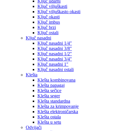
Ključ udarni
Ključ viljuškasti
Ključ viljuškasto okasti
Ključ okasti
Ključ imbus
Ključ brzi
Ključ ostali
Ključ nasadni
Ključ nasadni 1/4″
Ključ nasadni 3/8″
Ključ nasadni 1/2″
Ključ nasadni 3/4″
Ključ nasadni 1″
Ključ nasadni ostali
Klešta
Klešta kombinovana
Klešta papagaj
Klešta sečice
Klešta seger
Klešta standardna
Klešta za krimpovanje
Klešta elektroničarska
Klešta ostala
Klešta u setu
Odvijači