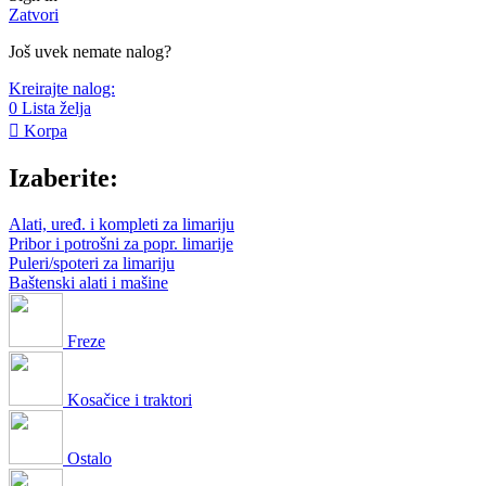
Zatvori
Još uvek nemate nalog?
Kreirajte nalog:
0
Lista želja
Korpa
Izaberite:
Alati, uređ. i kompleti za limariju
Pribor i potrošni za popr. limarije
Puleri/spoteri za limariju
Baštenski alati i mašine
Freze
Kosačice i traktori
Ostalo