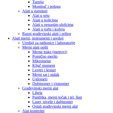
Turpija
Montirač i poluga
Alati u garnituri
Alat u setu
Alati u kolicima
Alati u penastim ulošcima
Alati u torbi i koferu
Razni građevinski alati i pribor
Alati merni, instrumenti i uređaji
Uređaji za radionice i laboratorije
Merni alati opšti
Merne trake (metrovi)
Pomično merilo
Mikrometar
Ključ moment
Lenjiri i šestari
Merni sat i stalak
Uglomeri
Dubinomer i visinomer
Građevinski merni alat
Libela
Pantljika, merni točak i tel. štap
Laser, nivelir i daljinomer
Ostali građevinski merni alat
Alat kontrolni