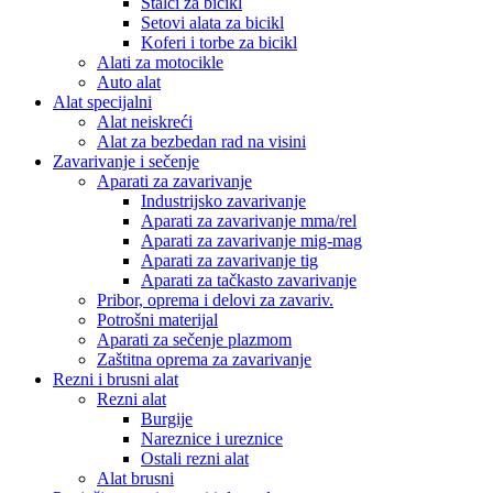
Stalci za bicikl
Setovi alata za bicikl
Koferi i torbe za bicikl
Alati za motocikle
Auto alat
Alat specijalni
Alat neiskreći
Alat za bezbedan rad na visini
Zavarivanje i sečenje
Aparati za zavarivanje
Industrijsko zavarivanje
Aparati za zavarivanje mma/rel
Aparati za zavarivanje mig-mag
Aparati za zavarivanje tig
Aparati za tačkasto zavarivanje
Pribor, oprema i delovi za zavariv.
Potrošni materijal
Aparati za sečenje plazmom
Zaštitna oprema za zavarivanje
Rezni i brusni alat
Rezni alat
Burgije
Nareznice i ureznice
Ostali rezni alat
Alat brusni