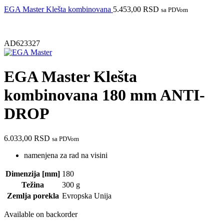
EGA Master Klešta kombinovana
5.453,00
RSD
sa PDVom
AD623327
EGA Master Klešta
kombinovana 180 mm ANTI-
DROP
6.033,00
RSD
sa PDVom
namenjena za rad na visini
Dimenzija [mm]
180
Težina
300 g
Zemlja porekla
Evropska Unija
Available on backorder