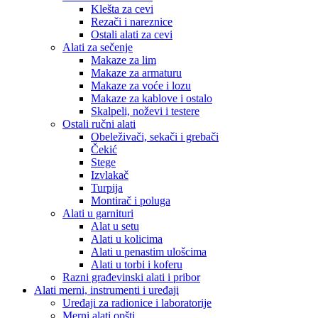
Klešta za cevi
Rezači i nareznice
Ostali alati za cevi
Alati za sečenje
Makaze za lim
Makaze za armaturu
Makaze za voće i lozu
Makaze za kablove i ostalo
Skalpeli, noževi i testere
Ostali ručni alati
Obeleživači, sekači i grebači
Čekić
Stege
Izvlakač
Turpija
Montirač i poluga
Alati u garnituri
Alat u setu
Alati u kolicima
Alati u penastim ulošcima
Alati u torbi i koferu
Razni građevinski alati i pribor
Alati merni, instrumenti i uređaji
Uređaji za radionice i laboratorije
Merni alati opšti