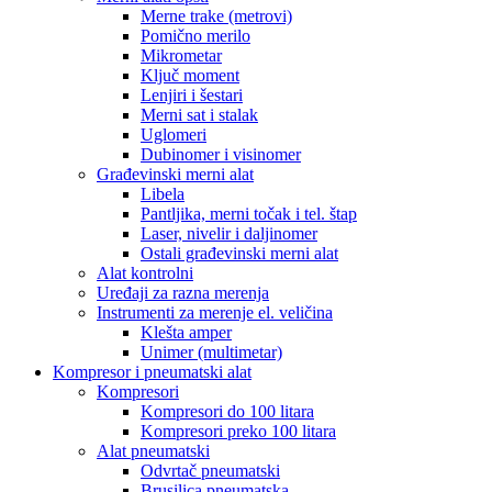
Merne trake (metrovi)
Pomično merilo
Mikrometar
Ključ moment
Lenjiri i šestari
Merni sat i stalak
Uglomeri
Dubinomer i visinomer
Građevinski merni alat
Libela
Pantljika, merni točak i tel. štap
Laser, nivelir i daljinomer
Ostali građevinski merni alat
Alat kontrolni
Uređaji za razna merenja
Instrumenti za merenje el. veličina
Klešta amper
Unimer (multimetar)
Kompresor i pneumatski alat
Kompresori
Kompresori do 100 litara
Kompresori preko 100 litara
Alat pneumatski
Odvrtač pneumatski
Brusilica pneumatska