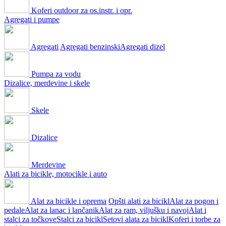
Koferi outdoor za os.instr. i opr.
Agregati i pumpe
Agregati
Agregati benzinski
Agregati dizel
Pumpa za vodu
Dizalice, merdevine i skele
Skele
Dizalice
Merdevine
Alati za bicikle, motocikle i auto
Alat za bicikle i oprema
Opšti alati za bicikl
Alat za pogon i
pedale
Alat za lanac i lančanik
Alat za ram, viljušku i navoj
Alat i
stalci za točkove
Stalci za bicikl
Setovi alata za bicikl
Koferi i torbe za