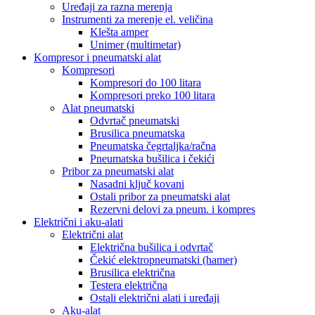
Uređaji za razna merenja
Instrumenti za merenje el. veličina
Klešta amper
Unimer (multimetar)
Kompresor i pneumatski alat
Kompresori
Kompresori do 100 litara
Kompresori preko 100 litara
Alat pneumatski
Odvrtač pneumatski
Brusilica pneumatska
Pneumatska čegrtaljka/račna
Pneumatska bušilica i čekići
Pribor za pneumatski alat
Nasadni ključ kovani
Ostali pribor za pneumatski alat
Rezervni delovi za pneum. i kompres
Električni i aku-alati
Električni alat
Električna bušilica i odvrtač
Čekić elektropneumatski (hamer)
Brusilica električna
Testera električna
Ostali električni alati i uređaji
Aku-alat