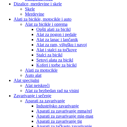
Dizalice, merdevine i skele
Skele
Merdevine
Alati za bicikle, motocikle i auto
Alat za bicikle i oprema
Opšti alati za bicikl
Alat za pogon i pedale
Alat za lanac i lančanik
Alat za ram, viljušku i navoj
Alat i stalci za točkove
Stalci za bicikl
Setovi alata za bicikl
Koferi i torbe za bicikl
Alati za motocikle
Auto alat
Alat specijalni
Alat neiskreći
Alat za bezbedan rad na visini
Zavarivanje i sečenje
Aparati za zavarivanje
Industrijsko zavarivanje
Aparati za zavarivanje mma/rel
Aparati za zavarivanje mig-mag
Aparati za zavarivanje tig
Aparati za tačkasto zavarivanje