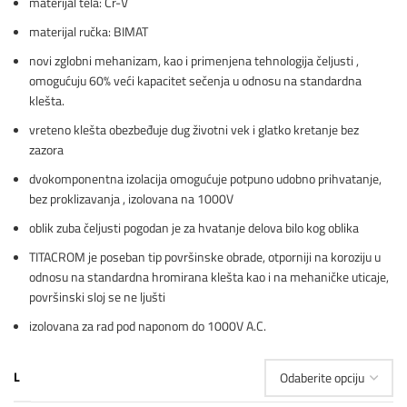
materijal tela: Cr-V
materijal ručka: BIMAT
novi zglobni mehanizam, kao i primenjena tehnologija čeljusti ,
omogućuju 60% veći kapacitet sečenja u odnosu na standardna
klešta.
vreteno klešta obezbeđuje dug životni vek i glatko kretanje bez
zazora
dvokomponentna izolacija omogućuje potpuno udobno prihvatanje,
bez proklizavanja , izolovana na 1000V
oblik zuba čeljusti pogodan je za hvatanje delova bilo kog oblika
TITACROM je poseban tip površinske obrade, otporniji na koroziju u
odnosu na standardna hromirana klešta kao i na mehaničke uticaje,
površinski sloj se ne ljušti
izolovana za rad pod naponom do 1000V A.C.
L