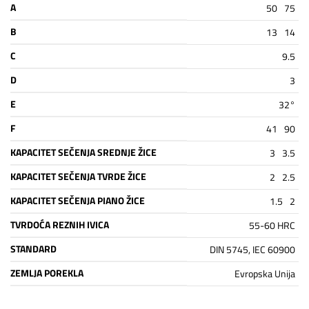
A
50
75
B
13
14
C
9.5
D
3
E
32°
F
41
90
KAPACITET SEČENJA SREDNJE ŽICE
3
3.5
KAPACITET SEČENJA TVRDE ŽICE
2
2.5
KAPACITET SEČENJA PIANO ŽICE
1.5
2
TVRDOĆA REZNIH IVICA
55-60 HRC
STANDARD
DIN 5745, IEC 60900
ZEMLJA POREKLA
Evropska Unija