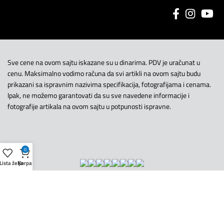
Sve cene na ovom sajtu iskazane su u dinarima. PDV je uračunat u
cenu. Maksimalno vodimo računa da svi artikli na ovom sajtu budu
prikazani sa ispravnim nazivima specifikacija, fotografijama i cenama.
Ipak, ne možemo garantovati da su sve navedene informacije i
fotografije artikala na ovom sajtu u potpunosti ispravne.
0
Lista želja
Korpa
Copyright © UniorTeos. Sva prava zadržana
Uslovi korišćenja
|
Politika Privatnosti