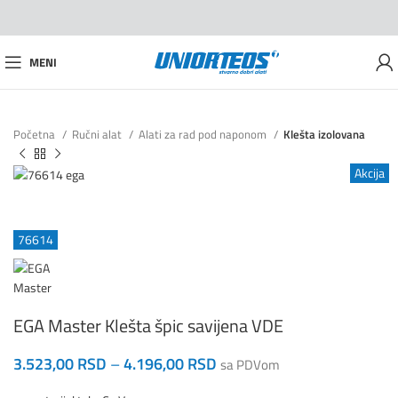
MENI
Početna
Ručni alat
Alati za rad pod naponom
Klešta izolovana
Akcija
76614
EGA Master Klešta špic savijena VDE
3.523,00
RSD
–
4.196,00
RSD
sa PDVom