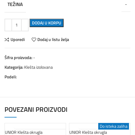
TEŽINA
-
DODAJ U KORPU
Uporedi
Dodaj u listu želja
Šifra proizvoda:
-
Kategorija:
Klešta izolovana
Podeli:
POVEZANI PROIZVODI
Do isteka zaliha
Do isteka zaliha
Do isteka zaliha
Do isteka zaliha
Do isteka zaliha
Do isteka zaliha
Do isteka zaliha
Akcija
UNIOR Klešta okrugla
UNIOR Klešta okrugla