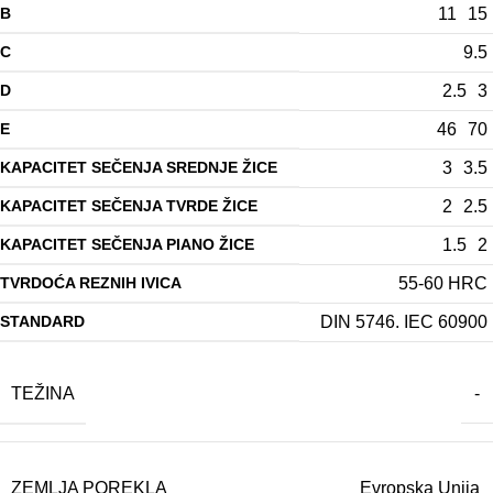
B
11
15
C
9.5
D
2.5
3
E
46
70
KAPACITET SEČENJA SREDNJE ŽICE
3
3.5
KAPACITET SEČENJA TVRDE ŽICE
2
2.5
KAPACITET SEČENJA PIANO ŽICE
1.5
2
TVRDOĆA REZNIH IVICA
55-60 HRC
STANDARD
DIN 5746. IEC 60900
TEŽINA
-
ZEMLJA POREKLA
Evropska Unija