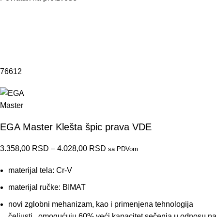
Akcija
76612
EGA Master Klešta špic prava VDE
3.358,00
RSD
–
4.028,00
RSD
sa PDVom
materijal tela: Cr-V
materijal ručke: BIMAT
novi zglobni mehanizam, kao i primenjena tehnologija
čeljusti , omogućuju 60% veći kapacitet sečenja u odnosu na