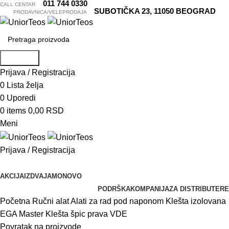
011 744 0330
CALL CENTAR
SUBOTIČKA 23, 11050 BEOGRAD
PRODAVNICA/VELEPRODAJA
Pretraga
Prijava / Registracija
0
Lista želja
0
Uporedi
0
items
0,00
RSD
Meni
Prijava / Registracija
Pretraži kategorije
AKCIJA
IZDVAJAMO
NOVO
PODRŠKA
KOMPANIJA
ZA DISTRIBUTERE
Početna
Ručni alat
Alati za rad pod naponom
Klešta izolovana
EGA Master Klešta špic prava VDE
Povratak na proizvode