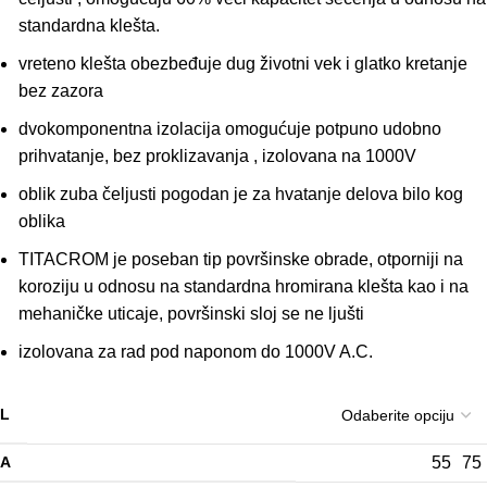
standardna klešta.
vreteno klešta obezbeđuje dug životni vek i glatko kretanje
bez zazora
dvokomponentna izolacija omogućuje potpuno udobno
prihvatanje, bez proklizavanja , izolovana na 1000V
oblik zuba čeljusti pogodan je za hvatanje delova bilo kog
oblika
TITACROM je poseban tip površinske obrade, otporniji na
koroziju u odnosu na standardna hromirana klešta kao i na
mehaničke uticaje, površinski sloj se ne ljušti
izolovana za rad pod naponom do 1000V A.C.
L
A
55
75