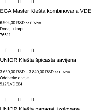
EGA Master Klešta kombinovana VDE
6.504,00
RSD
sa PDVom
Dodaj u korpu
76611
UNIOR Klešta špicasta savijena
3.659,00
RSD
–
3.840,00
RSD
sa PDVom
Odaberite opcije
512/1VDEBI
UNIOR Klešta papagaj, izolovana