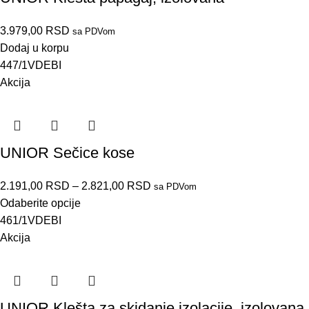
3.979,00
RSD
sa PDVom
Dodaj u korpu
447/1VDEBI
Akcija
UNIOR Sečice kose
2.191,00
RSD
–
2.821,00
RSD
sa PDVom
Odaberite opcije
461/1VDEBI
Akcija
UNIOR Klešta za skidanje izolacije, izolovana