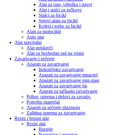
Alat za ram, viljušku i navoj
Alat i stalci za točkove
Stalci za bicikl
Setovi alata za bicikl
Koferi i torbe za bicikl
Alati za motocikle
Auto alat
Alat specijalni
Alat neiskreći
Alat za bezbedan rad na visini
Zavarivanje i sečenje
Aparati za zavarivanje
Industrijsko zavarivanje
Aparati za zavarivanje mma/rel
Aparati za zavarivanje mig-mag
Aparati za zavarivanje tig
Aparati za tačkasto zavarivanje
Pribor, oprema i delovi za zavariv.
Potrošni materijal
Aparati za sečenje plazmom
Zaštitna oprema za zavarivanje
Rezni i brusni alat
Rezni alat
Burgije
Nareznice i ureznice