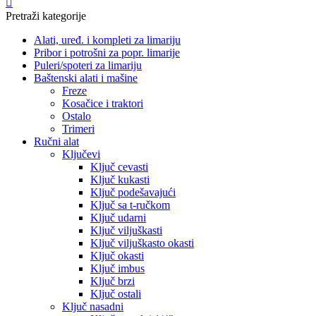
Pretraži kategorije
Alati, uređ. i kompleti za limariju
Pribor i potrošni za popr. limarije
Puleri/spoteri za limariju
Baštenski alati i mašine
Freze
Kosačice i traktori
Ostalo
Trimeri
Ručni alat
Ključevi
Ključ cevasti
Ključ kukasti
Ključ podešavajući
Ključ sa t-ručkom
Ključ udarni
Ključ viljuškasti
Ključ viljuškasto okasti
Ključ okasti
Ključ imbus
Ključ brzi
Ključ ostali
Ključ nasadni