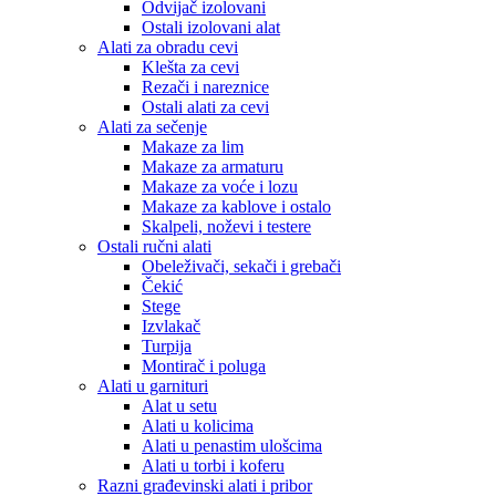
Odvijač izolovani
Ostali izolovani alat
Alati za obradu cevi
Klešta za cevi
Rezači i nareznice
Ostali alati za cevi
Alati za sečenje
Makaze za lim
Makaze za armaturu
Makaze za voće i lozu
Makaze za kablove i ostalo
Skalpeli, noževi i testere
Ostali ručni alati
Obeleživači, sekači i grebači
Čekić
Stege
Izvlakač
Turpija
Montirač i poluga
Alati u garnituri
Alat u setu
Alati u kolicima
Alati u penastim ulošcima
Alati u torbi i koferu
Razni građevinski alati i pribor