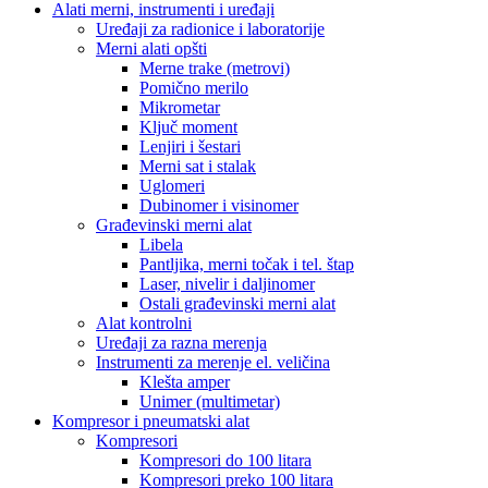
Alati merni, instrumenti i uređaji
Uređaji za radionice i laboratorije
Merni alati opšti
Merne trake (metrovi)
Pomično merilo
Mikrometar
Ključ moment
Lenjiri i šestari
Merni sat i stalak
Uglomeri
Dubinomer i visinomer
Građevinski merni alat
Libela
Pantljika, merni točak i tel. štap
Laser, nivelir i daljinomer
Ostali građevinski merni alat
Alat kontrolni
Uređaji za razna merenja
Instrumenti za merenje el. veličina
Klešta amper
Unimer (multimetar)
Kompresor i pneumatski alat
Kompresori
Kompresori do 100 litara
Kompresori preko 100 litara