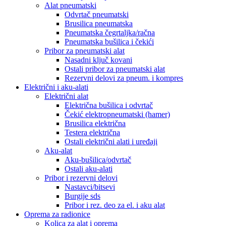
Alat pneumatski
Odvrtač pneumatski
Brusilica pneumatska
Pneumatska čegrtaljka/račna
Pneumatska bušilica i čekići
Pribor za pneumatski alat
Nasadni ključ kovani
Ostali pribor za pneumatski alat
Rezervni delovi za pneum. i kompres
Električni i aku-alati
Električni alat
Električna bušilica i odvrtač
Čekić elektropneumatski (hamer)
Brusilica električna
Testera električna
Ostali električni alati i uređaji
Aku-alat
Aku-bušilica/odvrtač
Ostali aku-alati
Pribor i rezervni delovi
Nastavci/bitsevi
Burgije sds
Pribor i rez. deo za el. i aku alat
Oprema za radionice
Kolica za alat i oprema