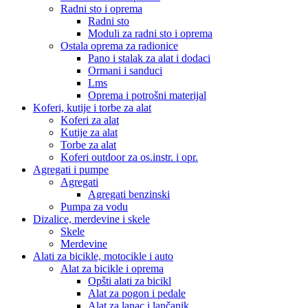
Radni sto i oprema
Radni sto
Moduli za radni sto i oprema
Ostala oprema za radionice
Pano i stalak za alat i dodaci
Ormani i sanduci
Lms
Oprema i potrošni materijal
Koferi, kutije i torbe za alat
Koferi za alat
Kutije za alat
Torbe za alat
Koferi outdoor za os.instr. i opr.
Agregati i pumpe
Agregati
Agregati benzinski
Pumpa za vodu
Dizalice, merdevine i skele
Skele
Merdevine
Alati za bicikle, motocikle i auto
Alat za bicikle i oprema
Opšti alati za bicikl
Alat za pogon i pedale
Alat za lanac i lančanik