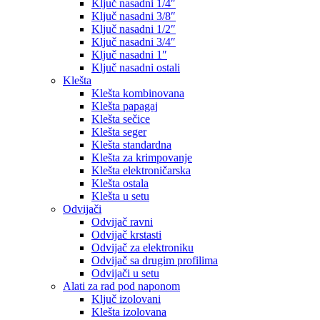
Ključ nasadni 1/4″
Ključ nasadni 3/8″
Ključ nasadni 1/2″
Ključ nasadni 3/4″
Ključ nasadni 1″
Ključ nasadni ostali
Klešta
Klešta kombinovana
Klešta papagaj
Klešta sečice
Klešta seger
Klešta standardna
Klešta za krimpovanje
Klešta elektroničarska
Klešta ostala
Klešta u setu
Odvijači
Odvijač ravni
Odvijač krstasti
Odvijač za elektroniku
Odvijač sa drugim profilima
Odvijači u setu
Alati za rad pod naponom
Ključ izolovani
Klešta izolovana