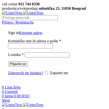
call centar
011 744 0330
prodavnica/veleprodaja
subotička 23, 11050 Beograd
Prijava / Registracija
Sign in
Kreirajte nalog:
Korisničko ime ili adresa e-pošte
*
Lozinka
*
Prijavite se
Zaboravili ste lozinku?
Zapamti me
0
Lista želja
0
Uporedi
0
items
0,00
RSD
Meni