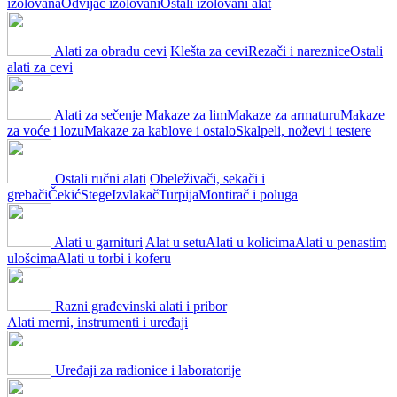
izolovana
Odvijač izolovani
Ostali izolovani alat
Alati za obradu cevi
Klešta za cevi
Rezači i nareznice
Ostali
alati za cevi
Alati za sečenje
Makaze za lim
Makaze za armaturu
Makaze
za voće i lozu
Makaze za kablove i ostalo
Skalpeli, noževi i testere
Ostali ručni alati
Obeleživači, sekači i
grebači
Čekić
Stege
Izvlakač
Turpija
Montirač i poluga
Alati u garnituri
Alat u setu
Alati u kolicima
Alati u penastim
ulošcima
Alati u torbi i koferu
Razni građevinski alati i pribor
Alati merni, instrumenti i uređaji
Uređaji za radionice i laboratorije