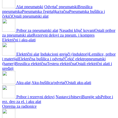
Alat pneumatski
Odvrtač pneumatski
Brusilica
pneumatska
Pneumatska čegrtaljka/račna
Pneumatska bušilica i
čekići
Ostali pneumatski alat
Pribor za pneumatski alat
Nasadni ključ kovani
Ostali pribor
za pneumatski alat
Rezervni delovi za pneum. i kompres
Električni i aku-alati
Električni alat
Indukcioni grejači (induktori)
Lemilice, pribor
i materijal
Električna bušilica i odvrtač
Čekić elektropneumatski
(hamer)
Brusilica električna
Testera električna
Ostali električni alati i
uređaji
Aku-alat
Aku-bušilica/odvrtač
Ostali aku-alati
Pribor i rezervni delovi
Nastavci/bitsevi
Burgije sds
Pribor i
rez. deo za el. i aku alat
Oprema za radionice