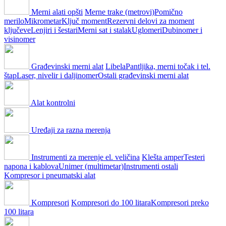
Merni alati opšti
Merne trake (metrovi)
Pomično
merilo
Mikrometar
Ključ moment
Rezervni delovi za moment
ključeve
Lenjiri i šestari
Merni sat i stalak
Uglomeri
Dubinomer i
visinomer
Građevinski merni alat
Libela
Pantljika, merni točak i tel.
štap
Laser, nivelir i daljinomer
Ostali građevinski merni alat
Alat kontrolni
Uređaji za razna merenja
Instrumenti za merenje el. veličina
Klešta amper
Testeri
napona i kablova
Unimer (multimetar)
Instrumenti ostali
Kompresor i pneumatski alat
Kompresori
Kompresori do 100 litara
Kompresori preko
100 litara