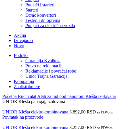
Punjači i starteri
Starteri
Dc/ac konvertori
Testeri i dr. oprema
Punjači za električna vozila
Akcija
Izdvajamo
Novo
Podrška
Garancija Kvaliteta
Pravo na reklamaciju
Reklamacije i povraćaj robe
Unior Trajna Garancija
Kompanija
Za distributere
Početna
Ručni alat
Alati za rad pod naponom
Klešta izolovana
UNIOR Klešta papagaj, izolovana
UNIOR Klešta elektrokombinovana
3.892,00
RSD
sa PDVom
Povratak na proizvode
UNIOR Klešta elektrokombinovana
3.257,00
RSD
sa PDVom