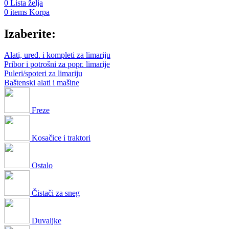
0
Lista želja
0
items
Korpa
Izaberite:
Alati, uređ. i kompleti za limariju
Pribor i potrošni za popr. limarije
Puleri/spoteri za limariju
Baštenski alati i mašine
Freze
Kosačice i traktori
Ostalo
Čistači za sneg
Duvaljke