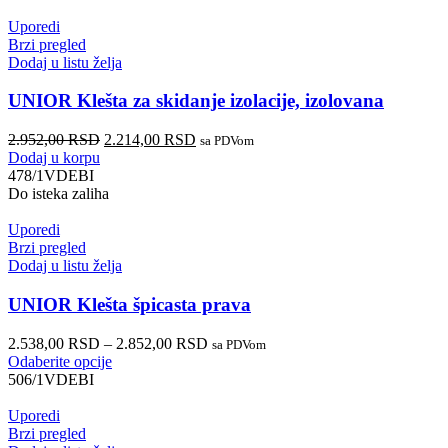
Uporedi
Brzi pregled
Dodaj u listu želja
UNIOR Klešta za skidanje izolacije, izolovana
2.952,00
RSD
2.214,00
RSD
sa PDVom
Dodaj u korpu
478/1VDEBI
Do isteka zaliha
Uporedi
Brzi pregled
Dodaj u listu želja
UNIOR Klešta špicasta prava
2.538,00
RSD
–
2.852,00
RSD
sa PDVom
Odaberite opcije
506/1VDEBI
Uporedi
Brzi pregled