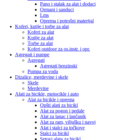
Pano i stalak za alat i dodaci
Ormani i sanduci
Lms
Oprema i potrošni materijal
Koferi, kutije i torbe za alat
Koferi za alat
Kutije za alat
Torbe za alat
Koferi outdoor za os.instr. i opr.
Agregati i pumpe
Agregati
Agregati benzinski
Pumpa za vodu
Dizalice, merdevine i skele
Skele
Merdevine
Alati za bicikle, motocikle i auto
Alat za bicikle i oprema
Opšti alati za bicikl
Alat za pogon i pedale
Alat za lanac i lančanik
Alat za ram, viljušku i navoj
Alat i stalci za točkove
Stalci za bicikl
Setovi alata za bicikl