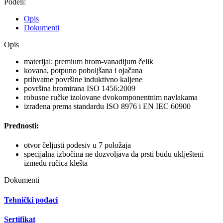
Podeli:
Opis
Dokumenti
Opis
materijal: premium hrom-vanadijum čelik
kovana, potpuno poboljšana i ojačana
prihvatne površine induktivno kaljene
površina hromirana ISO 1456:2009
robusne ručke izolovane dvokomponentnim navlakama
izrađena prema standardu ISO 8976 i EN IEC 60900
Prednosti:
otvor čeljusti podesiv u 7 položaja
specijalna izbočina ne dozvoljava da prsti budu uklješteni
između ručica klešta
Dokumenti
Tehnički podaci
Sertifikat