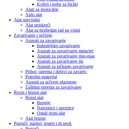
Koferi i torbe za bicikl
Alati za motocikle
Auto alat
Alat specijalni
Alat neiskreći
Alat za bezbedan rad na visini
Zavarivanje i sečenje
Aparati za zavarivanje
Industrijsko zavarivanje
Aparati za zavarivanje mma/rel
Aparati za zavarivanje mig-mag
Aparati za zavarivanje tig
Aparati za tačkasto zavarivanje
Pribor, oprema i delovi za zavariv.
Potrošni materijal
Aparati za sečenje plazmom
Zaštitna oprema za zavarivanje
Rezni i brusni alat
Rezni alat
Burgije
Nareznice i ureznice
Ostali rezni alat
Alat brusni
Punjači, starteri, testeri i dr.uređ.
Punjači