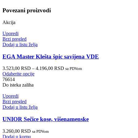
Povezani proizvodi
Akcija
Uporedi
Brzi pregled
Dodaj u listu želja
EGA Master Klešta špic savijena VDE
3.523,00
RSD
–
4.196,00
RSD
sa PDVom
Odaberite opcije
76614
Do isteka zaliha
Uporedi
Brzi pregled
Dodaj u listu želja
UNIOR Sečice kose, višenamenske
3.260,00
RSD
sa PDVom
Dodaj u korpu