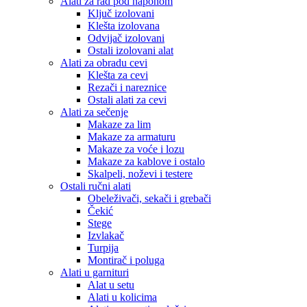
Alati za rad pod naponom
Ključ izolovani
Klešta izolovana
Odvijač izolovani
Ostali izolovani alat
Alati za obradu cevi
Klešta za cevi
Rezači i nareznice
Ostali alati za cevi
Alati za sečenje
Makaze za lim
Makaze za armaturu
Makaze za voće i lozu
Makaze za kablove i ostalo
Skalpeli, noževi i testere
Ostali ručni alati
Obeleživači, sekači i grebači
Čekić
Stege
Izvlakač
Turpija
Montirač i poluga
Alati u garnituri
Alat u setu
Alati u kolicima