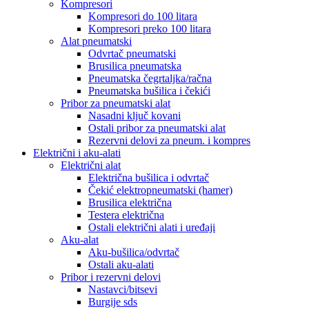
Kompresori
Kompresori do 100 litara
Kompresori preko 100 litara
Alat pneumatski
Odvrtač pneumatski
Brusilica pneumatska
Pneumatska čegrtaljka/račna
Pneumatska bušilica i čekići
Pribor za pneumatski alat
Nasadni ključ kovani
Ostali pribor za pneumatski alat
Rezervni delovi za pneum. i kompres
Električni i aku-alati
Električni alat
Električna bušilica i odvrtač
Čekić elektropneumatski (hamer)
Brusilica električna
Testera električna
Ostali električni alati i uređaji
Aku-alat
Aku-bušilica/odvrtač
Ostali aku-alati
Pribor i rezervni delovi
Nastavci/bitsevi
Burgije sds