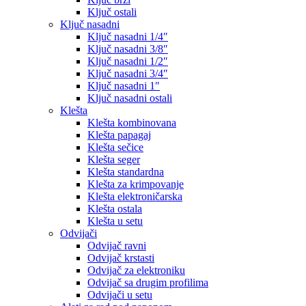
Ključ ostali
Ključ nasadni
Ključ nasadni 1/4″
Ključ nasadni 3/8″
Ključ nasadni 1/2″
Ključ nasadni 3/4″
Ključ nasadni 1″
Ključ nasadni ostali
Klešta
Klešta kombinovana
Klešta papagaj
Klešta sečice
Klešta seger
Klešta standardna
Klešta za krimpovanje
Klešta elektroničarska
Klešta ostala
Klešta u setu
Odvijači
Odvijač ravni
Odvijač krstasti
Odvijač za elektroniku
Odvijač sa drugim profilima
Odvijači u setu