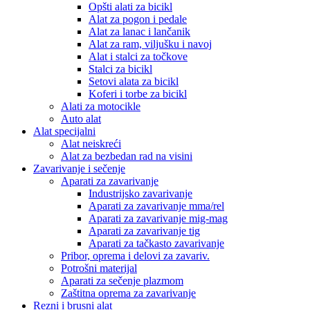
Opšti alati za bicikl
Alat za pogon i pedale
Alat za lanac i lančanik
Alat za ram, viljušku i navoj
Alat i stalci za točkove
Stalci za bicikl
Setovi alata za bicikl
Koferi i torbe za bicikl
Alati za motocikle
Auto alat
Alat specijalni
Alat neiskreći
Alat za bezbedan rad na visini
Zavarivanje i sečenje
Aparati za zavarivanje
Industrijsko zavarivanje
Aparati za zavarivanje mma/rel
Aparati za zavarivanje mig-mag
Aparati za zavarivanje tig
Aparati za tačkasto zavarivanje
Pribor, oprema i delovi za zavariv.
Potrošni materijal
Aparati za sečenje plazmom
Zaštitna oprema za zavarivanje
Rezni i brusni alat