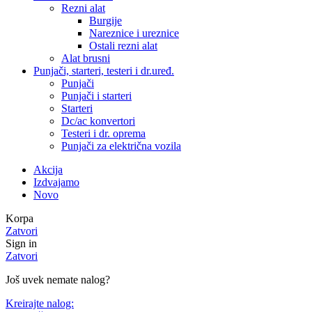
Rezni alat
Burgije
Nareznice i ureznice
Ostali rezni alat
Alat brusni
Punjači, starteri, testeri i dr.uređ.
Punjači
Punjači i starteri
Starteri
Dc/ac konvertori
Testeri i dr. oprema
Punjači za električna vozila
Akcija
Izdvajamo
Novo
Korpa
Zatvori
Sign in
Zatvori
Još uvek nemate nalog?
Kreirajte nalog: