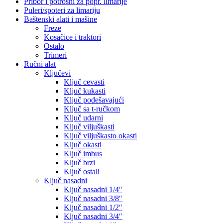
Pribor i potrošni za popr. limarije
Puleri/spoteri za limariju
Baštenski alati i mašine
Freze
Kosačice i traktori
Ostalo
Trimeri
Ručni alat
Ključevi
Ključ cevasti
Ključ kukasti
Ključ podešavajući
Ključ sa t-ručkom
Ključ udarni
Ključ viljuškasti
Ključ viljuškasto okasti
Ključ okasti
Ključ imbus
Ključ brzi
Ključ ostali
Ključ nasadni
Ključ nasadni 1/4″
Ključ nasadni 3/8″
Ključ nasadni 1/2″
Ključ nasadni 3/4″