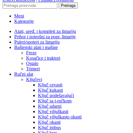
Pretraga
Meni
Kategorije
Alati, uređ. i kompleti za limariju
Pribor i potrošni za popr. limarije
Puleri/spoteri za limariju
Baštenski alati i mašine
Freze
Kosačice i traktori
Ostalo
Trimeri
Ručni alat
Ključevi
Ključ cevasti
Ključ kukasti
Ključ podešavajući
Ključ sa t-ručkom
Ključ udarni
Ključ viljuškasti
Ključ viljuškasto okasti
Ključ okasti
Ključ imbus
Ključ brzi