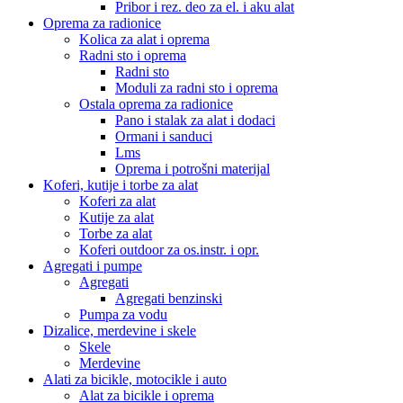
Pribor i rez. deo za el. i aku alat
Oprema za radionice
Kolica za alat i oprema
Radni sto i oprema
Radni sto
Moduli za radni sto i oprema
Ostala oprema za radionice
Pano i stalak za alat i dodaci
Ormani i sanduci
Lms
Oprema i potrošni materijal
Koferi, kutije i torbe za alat
Koferi za alat
Kutije za alat
Torbe za alat
Koferi outdoor za os.instr. i opr.
Agregati i pumpe
Agregati
Agregati benzinski
Pumpa za vodu
Dizalice, merdevine i skele
Skele
Merdevine
Alati za bicikle, motocikle i auto
Alat za bicikle i oprema