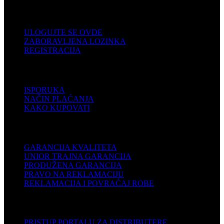
KORISNIČKI NALOG
ULOGUJTE SE OVDE
ZABORAVLJENA LOZINKA
REGISTRACIJA
POMOĆ
ISPORUKA
NAČIN PLAĆANJA
KAKO KUPOVATI
PODRŠKA
GARANCIJA KVALITETA
UNIOR TRAJNA GARANCIJA
PRODUŽENA GARANCIJA
PRAVO NA REKLAMACIJU
REKLAMACIJA I POVRAĆAJ ROBE
DISTRIBUTERI
PRISTUP PORTALU ZA DISTRIBUTERE