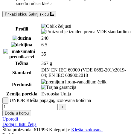
između ručica klešta
Prikaži skicu
Sakrij skicu
Profili
240
6.5
35
Težina
367 g
DIN EN IEC 60900 (VDE 0682-201):2019-
Standard
04; EN IEC 60900:2018
Prednosti
Zemlja porekla
Evropska Unija
UNIOR Klešta papagaj, izolovana količina
Dodaj u korpu
Uporedi
Dodaj u listu želja
Šifra proizvoda:
611993
Kategorija:
Klešta izolovana