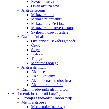
Rezači i nareznice
Ostali alati za cevi
Alati za sečenje
Makaze za lim
Makaze za armaturu
Makaze za voće i lozu
Makaze za kablove i ostalo
Skalpeli, noževi i testere
Ostali ručni alati
Obeleživači, sekači i grebači
Čekić
Stege
Izvlakač
Turpija
Montirač i poluga
Alati u garnituri
Alat u setu
Alati u kolicima
Alati u penastim ulošcima
Alati u torbi i koferu
Razni građevinski alati i pribor
Alati merni, instrumenti i uređaji
Uređaji za radionice i laboratorije
Merni alati opšti
Merne trake (metrovi)