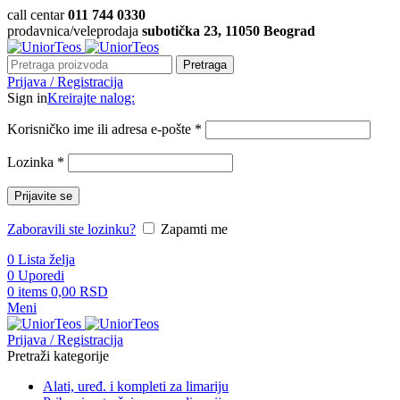
call centar
011 744 0330
prodavnica/veleprodaja
subotička 23, 11050 Beograd
Pretraga
Prijava / Registracija
Sign in
Kreirajte nalog:
Korisničko ime ili adresa e-pošte
*
Lozinka
*
Prijavite se
Zaboravili ste lozinku?
Zapamti me
0
Lista želja
0
Uporedi
0
items
0,00
RSD
Meni
Prijava / Registracija
Pretraži kategorije
Alati, uređ. i kompleti za limariju