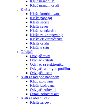
Ključ nasadni 1″
Ključ nasadni ostali
Klešta
Klešta kombinovana
Klešta papagaj
Klešta sečice
Klešta seger
Klešta standardna
Klešta za krimpovanje
Klešta elektroničarska
Klešta ostala
Klešta u setu
Odvijači
Odvijač ravni
Odvijač krstasti
Odvijač za elektroniku
Odvijač sa drugim profilima
Odvijači u setu
Alati za rad pod naponom
Ključ izolovani
Klešta izolovana
Odvijač izolovani
Ostali izolovani alat
Alati za obradu cevi
Klešta za cevi