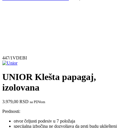
Pogledaj video
447/1VDEBI
UNIOR Klešta papagaj,
izolovana
3.979,00
RSD
sa PDVom
Prednosti:
otvor čeljusti podesiv u 7 položaja
specijalna izbočina ne dozvoljava da prsti budu uklješteni