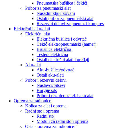
Pneumatska bušilica i čekići
Pribor za pneumatski alat
Nasadni ključ kovani
Ostali pribor za pneumatski alat
Rezervni delovi za pneum. i kompres
Električni i aku-alati
Električni alat
Električna bušilica i odvrtač
Čekić elektropneumatski (hamer)
Brusilica električna
Testera električna
Ostali električni alati i uređaji
Aku-alat
Aku-bušilica/odvrtač
Ostali aku-alati
Pribor i rezervni delovi
Nastavci/bitsevi
Burgije sds
Pribor i rez. deo za el. i aku alat
Oprema za radionice
Kolica za alat i oprema
Radni sto i oprema
Radni sto
Moduli za radni sto i oprema
Ostala oprema za radionice