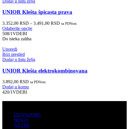
Dodaj u listu želja
UNIOR Klešta špicasta prava
3.352,00
RSD
–
3.491,00
RSD
sa PDVom
Odaberite opcije
508/1VDEBI
Do isteka zaliha
Uporedi
Brzi pregled
Dodaj u listu želja
UNIOR Klešta elektrokombinovana
3.892,00
RSD
sa PDVom
Dodaj u korpu
420/1VDEBI
PRODAJA
IZDVAJAMO
NOVO
AKCIJE