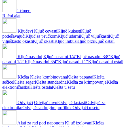
Trimeri
Ručni alat
Ključevi
Ključ cevasti
Ključ kukasti
Ključ
podešavajući
Ključ sa t-ručkom
Ključ udarni
Ključ viljuškasti
Ključ
viljuškasto okasti
Ključ okasti
Ključ imbus
Ključ brzi
Ključ ostali
Ključ nasadni
Ključ nasadni 1/4"
Ključ nasadni 3/8"
Ključ
nasadni 1/2"
Ključ nasadni 3/4"
Ključ nasadni 1"
Ključ nasadni ostali
Klešta
Klešta kombinovana
Klešta papagaj
Klešta
sečice
Klešta seger
Klešta standardna
Klešta za krimpovanje
Klešta
elektroničarska
Klešta ostala
Klešta u setu
Odvijači
Odvijač ravni
Odvijač krstasti
Odvijač za
elektroniku
Odvijač sa drugim profilima
Odvijači u setu
Alati za rad pod naponom
Ključ izolovani
Klešta