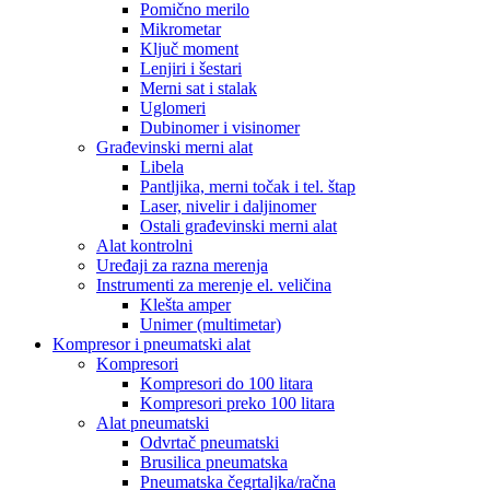
Pomično merilo
Mikrometar
Ključ moment
Lenjiri i šestari
Merni sat i stalak
Uglomeri
Dubinomer i visinomer
Građevinski merni alat
Libela
Pantljika, merni točak i tel. štap
Laser, nivelir i daljinomer
Ostali građevinski merni alat
Alat kontrolni
Uređaji za razna merenja
Instrumenti za merenje el. veličina
Klešta amper
Unimer (multimetar)
Kompresor i pneumatski alat
Kompresori
Kompresori do 100 litara
Kompresori preko 100 litara
Alat pneumatski
Odvrtač pneumatski
Brusilica pneumatska
Pneumatska čegrtaljka/račna