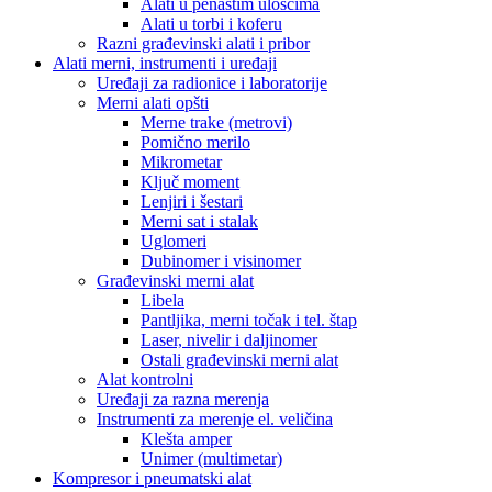
Alati u penastim ulošcima
Alati u torbi i koferu
Razni građevinski alati i pribor
Alati merni, instrumenti i uređaji
Uređaji za radionice i laboratorije
Merni alati opšti
Merne trake (metrovi)
Pomično merilo
Mikrometar
Ključ moment
Lenjiri i šestari
Merni sat i stalak
Uglomeri
Dubinomer i visinomer
Građevinski merni alat
Libela
Pantljika, merni točak i tel. štap
Laser, nivelir i daljinomer
Ostali građevinski merni alat
Alat kontrolni
Uređaji za razna merenja
Instrumenti za merenje el. veličina
Klešta amper
Unimer (multimetar)
Kompresor i pneumatski alat