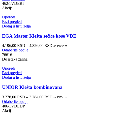
462/1VDEBI
Akcija
Uporedi
Brzi pregled
Dodaj u listu želja
EGA Master Klešta sečice kose VDE
4.196,00
RSD
–
4.826,00
RSD
sa PDVom
Odaberite opcije
76616
Do isteka zaliha
Uporedi
Brzi pregled
Dodaj u listu želja
UNIOR Klešta kombinovana
3.278,00
RSD
–
3.284,00
RSD
sa PDVom
Odaberite opcije
406/1VDEDP
Akcija