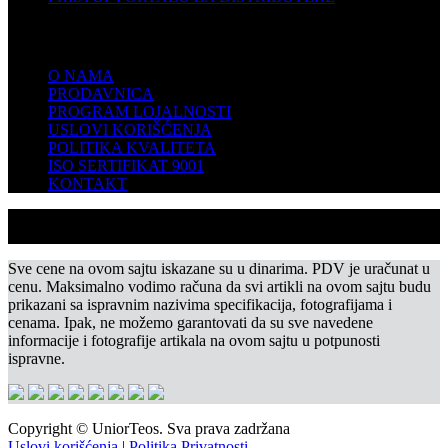
KOMPANIJA
O NAMA
PRODAVNICA
PROGRAM LOJALNOSTI
USLOVI KORIŠĆENJA
POLITIKA KVALITETA
ISO SERTIFIKAT 9001
KONTAKT
Sve cene na ovom sajtu iskazane su u dinarima. PDV je uračunat u
cenu. Maksimalno vodimo računa da svi artikli na ovom sajtu budu
prikazani sa ispravnim nazivima specifikacija, fotografijama i
cenama. Ipak, ne možemo garantovati da su sve navedene
informacije i fotografije artikala na ovom sajtu u potpunosti
ispravne.
Copyright © UniorTeos. Sva prava zadržana
Uslovi korišćenja
|
Politika Privatnosti