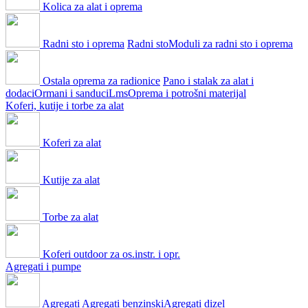
Kolica za alat i oprema
Radni sto i oprema
Radni sto
Moduli za radni sto i oprema
Ostala oprema za radionice
Pano i stalak za alat i
dodaci
Ormani i sanduci
Lms
Oprema i potrošni materijal
Koferi, kutije i torbe za alat
Koferi za alat
Kutije za alat
Torbe za alat
Koferi outdoor za os.instr. i opr.
Agregati i pumpe
Agregati
Agregati benzinski
Agregati dizel