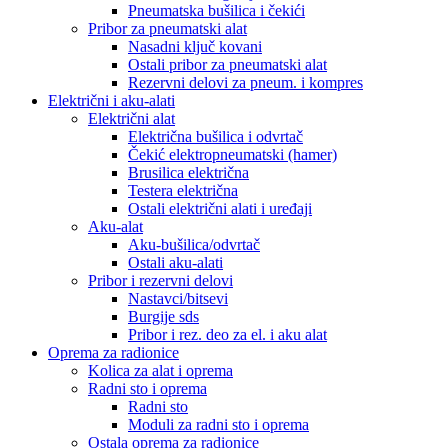
Pneumatska bušilica i čekići
Pribor za pneumatski alat
Nasadni ključ kovani
Ostali pribor za pneumatski alat
Rezervni delovi za pneum. i kompres
Električni i aku-alati
Električni alat
Električna bušilica i odvrtač
Čekić elektropneumatski (hamer)
Brusilica električna
Testera električna
Ostali električni alati i uređaji
Aku-alat
Aku-bušilica/odvrtač
Ostali aku-alati
Pribor i rezervni delovi
Nastavci/bitsevi
Burgije sds
Pribor i rez. deo za el. i aku alat
Oprema za radionice
Kolica za alat i oprema
Radni sto i oprema
Radni sto
Moduli za radni sto i oprema
Ostala oprema za radionice