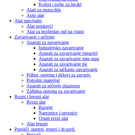
Koferi i torbe za bicikl
Alati za motocikle
Auto alat
Alat specijalni
Alat neiskreći
Alat za bezbedan rad na visini
Zavarivanje i sečenje
Aparati za zavarivanje
Industrijsko zavarivanje
Aparati za zavarivanje mma/rel
Aparati za zavarivanje mig-mag
Aparati za zavarivanje tig
Aparati za tačkasto zavarivanje
Pribor, oprema i delovi za zavariv.
Potrošni materijal
Aparati za sečenje plazmom
Zaštitna oprema za zavarivanje
Rezni i brusni alat
Rezni alat
Burgije
Nareznice i ureznice
Ostali rezni alat
Alat brusni
Punjači, starteri, testeri i dr.uređ.
Punjači