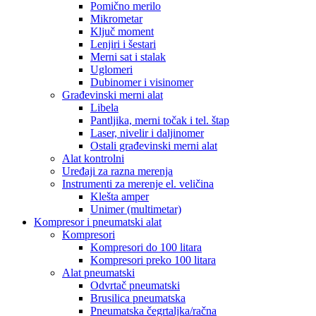
Pomično merilo
Mikrometar
Ključ moment
Lenjiri i šestari
Merni sat i stalak
Uglomeri
Dubinomer i visinomer
Građevinski merni alat
Libela
Pantljika, merni točak i tel. štap
Laser, nivelir i daljinomer
Ostali građevinski merni alat
Alat kontrolni
Uređaji za razna merenja
Instrumenti za merenje el. veličina
Klešta amper
Unimer (multimetar)
Kompresor i pneumatski alat
Kompresori
Kompresori do 100 litara
Kompresori preko 100 litara
Alat pneumatski
Odvrtač pneumatski
Brusilica pneumatska
Pneumatska čegrtaljka/račna