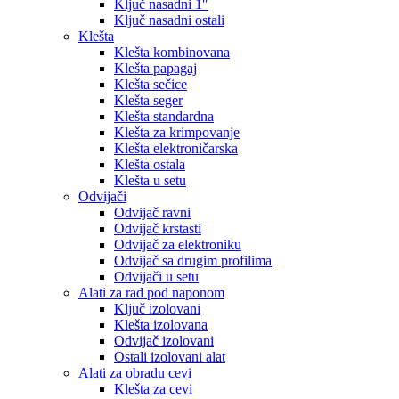
Ključ nasadni 1″
Ključ nasadni ostali
Klešta
Klešta kombinovana
Klešta papagaj
Klešta sečice
Klešta seger
Klešta standardna
Klešta za krimpovanje
Klešta elektroničarska
Klešta ostala
Klešta u setu
Odvijači
Odvijač ravni
Odvijač krstasti
Odvijač za elektroniku
Odvijač sa drugim profilima
Odvijači u setu
Alati za rad pod naponom
Ključ izolovani
Klešta izolovana
Odvijač izolovani
Ostali izolovani alat
Alati za obradu cevi
Klešta za cevi