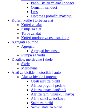
Pano i stalak za alat i dodaci
Ormani i sanduci
Lms
Oprema i potrošni materijal
Koferi, kutije i torbe za alat
Koferi za alat
Kutije za alat
Torbe za alat
Koferi outdoor za os.instr. i opr.
Agregati i pumpe
Agregati
Agregati benzinski
Pumpa za vodu
Dizalice, merdevine i skele
Skele
Merdevine
Alati za bicikle, motocikle i auto
Alat za bicikle i oprema
Opšti alati za bicikl
Alat za pogon i pedale
Alat za lanac i lančanik
Alat za ram, viljušku i navoj
Alat i stalci za točkove
Stalci za bicikl
Setovi alata za bicikl