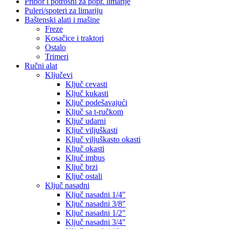
Pribor i potrošni za popr. limarije
Puleri/spoteri za limariju
Baštenski alati i mašine
Freze
Kosačice i traktori
Ostalo
Trimeri
Ručni alat
Ključevi
Ključ cevasti
Ključ kukasti
Ključ podešavajući
Ključ sa t-ručkom
Ključ udarni
Ključ viljuškasti
Ključ viljuškasto okasti
Ključ okasti
Ključ imbus
Ključ brzi
Ključ ostali
Ključ nasadni
Ključ nasadni 1/4″
Ključ nasadni 3/8″
Ključ nasadni 1/2″
Ključ nasadni 3/4″