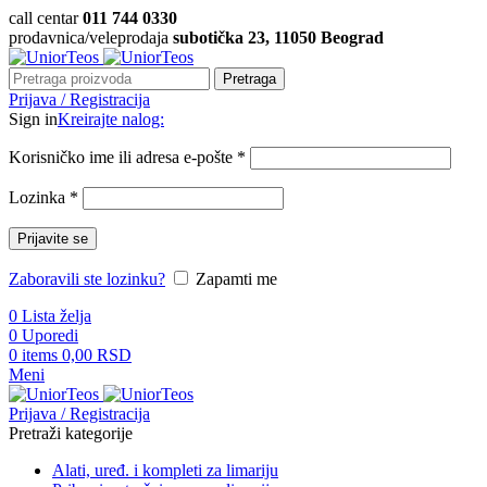
call centar
011 744 0330
prodavnica/veleprodaja
subotička 23, 11050 Beograd
Pretraga
Prijava / Registracija
Sign in
Kreirajte nalog:
Korisničko ime ili adresa e-pošte
*
Lozinka
*
Prijavite se
Zaboravili ste lozinku?
Zapamti me
0
Lista želja
0
Uporedi
0
items
0,00
RSD
Meni
Prijava / Registracija
Pretraži kategorije
Alati, uređ. i kompleti za limariju