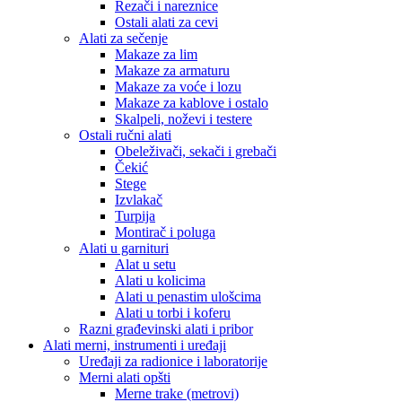
Rezači i nareznice
Ostali alati za cevi
Alati za sečenje
Makaze za lim
Makaze za armaturu
Makaze za voće i lozu
Makaze za kablove i ostalo
Skalpeli, noževi i testere
Ostali ručni alati
Obeleživači, sekači i grebači
Čekić
Stege
Izvlakač
Turpija
Montirač i poluga
Alati u garnituri
Alat u setu
Alati u kolicima
Alati u penastim ulošcima
Alati u torbi i koferu
Razni građevinski alati i pribor
Alati merni, instrumenti i uređaji
Uređaji za radionice i laboratorije
Merni alati opšti
Merne trake (metrovi)