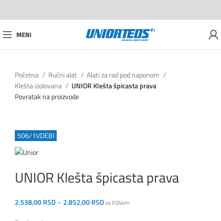
MENI
Početna
Ručni alat
Alati za rad pod naponom
Klešta izolovana
UNIOR Klešta špicasta prava
Povratak na proizvode
Do isteka zaliha
Pogledaj video
506/1VDEBI
UNIOR Klešta špicasta prava
2.538,00
RSD
–
2.852,00
RSD
sa PDVom