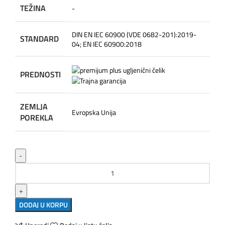
TEŽINA
-
DIN EN IEC 60900 (VDE 0682-201):2019-
STANDARD
04; EN IEC 60900:2018
PREDNOSTI
ZEMLJA
Evropska Unija
POREKLA
UNIOR Klešta špicasta prava količina
DODAJ U KORPU