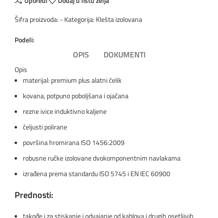
Uporedi
Dodaj u listu želja
Šifra proizvoda:
-
Kategorija:
Klešta izolovana
Podeli:
OPIS
DOKUMENTI
Opis
materijal: premium plus alatni čelik
kovana, potpuno poboljšana i ojačana
rezne ivice induktivno kaljene
čeljusti polirane
površina hromirana ISO 1456:2009
robusne ručke izolovane dvokomponentnim navlakama
izrađena prema standardu ISO 5745 i EN IEC 60900
Prednosti:
takođe i za stiskanje i odvajanje od kablova i drugih osetljivih