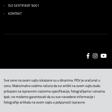
ISO SERTIFIKAT 9001
KONTAKT
Sve cene na ovom sajtu iskazane su u dinarima. PDV je uračunat u
cenu. Maksimalno vodimo računa da svi artikli na ovom sajtu budu
prikazani sa ispravnim nazivima specifikacija, fotografijama i cenama.
Ipak, ne možemo garantovati da su sve navedene informacije i
fotografije artikala na ovom sajtu u potpunosti ispravne.