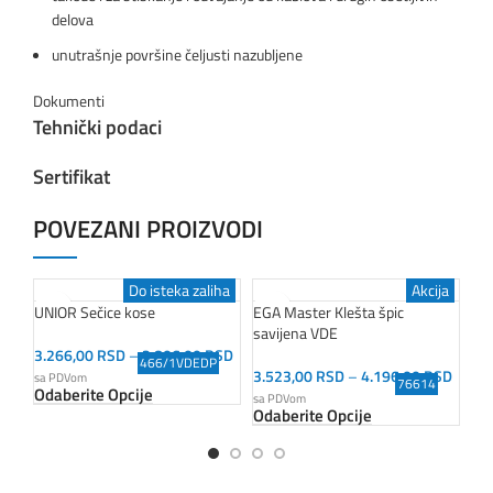
delova
unutrašnje površine čeljusti nazubljene
Dokumenti
Tehnički podaci
Sertifikat
POVEZANI PROIZVODI
Do isteka zaliha
Akcija
UNIOR Sečice kose
EGA Master Klešta špic
UNI
savijena VDE
3.266,00
RSD
–
3.806,00
RSD
3.
466/1VDEDP
Od
3.523,00
RSD
–
4.196,00
RSD
sa PDVom
76614
Odaberite Opcije
sa PDVom
Odaberite Opcije