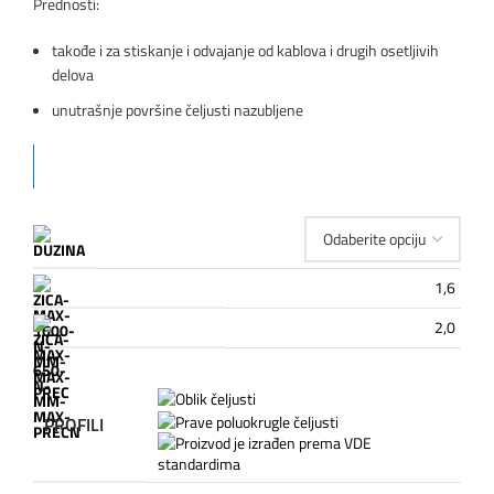
Prednosti:
takođe i za stiskanje i odvajanje od kablova i drugih osetljivih
delova
unutrašnje površine čeljusti nazubljene
1,6
2,0
PROFILI