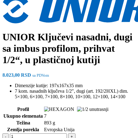
UNIOR Ključevi nasadni, dugi
sa imbus profilom, prihvat
1/2“, u plastičnoj kutiji
8.023,00
RSD
sa PDVom
Dimenzije kutije: 197x167x35 mm
7 kom. nasadnih ključeva 1/2″, dugi (art. 192/2HXL) dim.
5×100, 6×100, 7×100, 8×100, 10×100, 12×100, 14×100
Profil
Ukupno elemenata
7
Težina
893 g
Zemlja porekla
Evropska Unija
UNIOR Ključevi nasadni, dugi sa imbus profilom, prihvat 1/2“, u