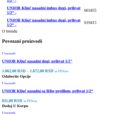
1/2“ -
UNIOR Ključ nasadni imbus dugi, prihvat
603455
1/2“ -
UNIOR Ključ nasadni imbus dugi, prihvat
619415
1/2“ -
O brendu
Povezani proizvodi
Uporedi
Brzi pregled
UNIOR Ključ nasadni dugi, prihvat 1/2″
Dodaj u listu želja
1.062,00
RSD
–
1.872,00
RSD
sa PDVom
Odaberite Opcije
Uporedi
Brzi pregled
UNIOR Ključ nasadni sa Ribe profilom, prihvat 1/2“
Dodaj u listu želja
811,00
RSD
sa PDVom
Dodaj U Korpu
Uporedi