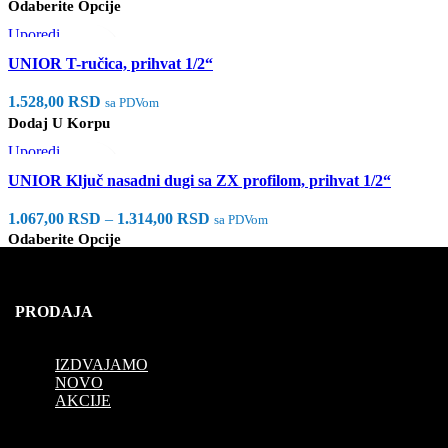
Odaberite Opcije
Uporedi
Brzi pregled
UNIOR T-ručica, prihvat 1/2“
Dodaj u listu želja
1.528,00
RSD
sa PDVom
Dodaj U Korpu
Uporedi
Brzi pregled
UNIOR Ključ nasadni dugi sa ZX profilom, prihvat 1/2“
Dodaj u listu želja
1.067,00
RSD
–
1.314,00
RSD
sa PDVom
Odaberite Opcije
PRODAJA
IZDVAJAMO
NOVO
AKCIJE