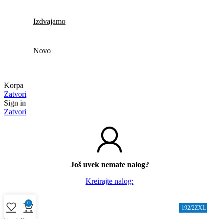
Izdvajamo
Novo
Korpa
Zatvori
Sign in
Zatvori
Još uvek nemate nalog?
Kreirajte nalog:
0
190/1L12P
192/2TXL
192/2ZXL
192/2HX
191MB1
190/1 6P
190.3/1
192/2R