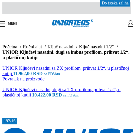
Do isteka zaliha
Do isteka zaliha
Do isteka zaliha
Do isteka zaliha
Do isteka zaliha
MENI
Početna
Ručni alat
Ključ nasadni
Ključ nasadni 1/2"
UNIOR Ključevi nasadni, dugi sa imbus profilom, prihvat 1/2“,
u plastičnoj kutiji
UNIOR Ključevi nasadni sa ZX profilom, prihvat 1/2“, u plastičnoj
kutiji
11.962,00
RSD
sa PDVom
Povratak na proizvode
UNIOR Ključevi nasadni, dugi sa TX profilom, prihvat 1/2“, u
plastičnoj kutiji
10.422,00
RSD
sa PDVom
192/16