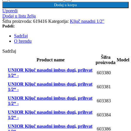
plastičnoj kutiji količina
Dodaj u korpu
Uporedi
Dodaj u listu želja
Šifra proizvoda:
619416
Kategorija:
Ključ nasadni 1/2"
Podeli:
Sadržaj
O brendu
Sadržaj
Šifra
Product name
Model
proizvoda
UNIOR Ključ nasadni imbus dugi, prihvat
603380
1/2“ -
UNIOR Ključ nasadni imbus dugi, prihvat
603381
1/2“ -
UNIOR Ključ nasadni imbus dugi, prihvat
603383
1/2“ -
UNIOR Ključ nasadni imbus dugi, prihvat
603384
1/2“ -
UNIOR Ključ nasadni imbus dugi, prihvat
603386