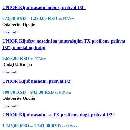
Brzi pregled
UNIOR Ključ nasadni imbus, prihvat 1/2″
Dodaj u listu želja
673,00
RSD
–
1.289,00
RSD
sa PDVom
Odaberite Opcije
Uporedi
Brzi pregled
UNIOR Ključevi nasadni sa unutrašnjim TX profilom, prihvat
Dodaj u listu želja
1/2“, u metalnoj kutiji
9.673,00
RSD
sa PDVom
Dodaj U Korpu
Uporedi
Brzi pregled
UNIOR Ključ nasadni, prihvat 1/2″
Dodaj u listu želja
498,00
RSD
–
943,00
RSD
sa PDVom
Odaberite Opcije
Uporedi
Brzi pregled
UNIOR Ključ nasadni sa TX profilom, dugi, prihvat 1/2“
Dodaj u listu želja
1.145,00
RSD
–
1.541,00
RSD
sa PDVom