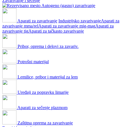
Zavarivanje i sečenje
Autogeno (gasno) zavarivanje
Aparati za zavarivanje
Industrijsko zavarivanje
Aparati za
zavarivanje mma/rel
Aparati za zavarivanje mig-mag
Aparati za
zavarivanje tig
Aparati za tačkasto zavarivanje
Pribor, oprema i delovi za zavariv.
Potrošni materijal
Lemilice, pribor i materijal za lem
Uređaji za popravku limarije
Aparati za sečenje plazmom
Zaštitna oprema za zavarivanje