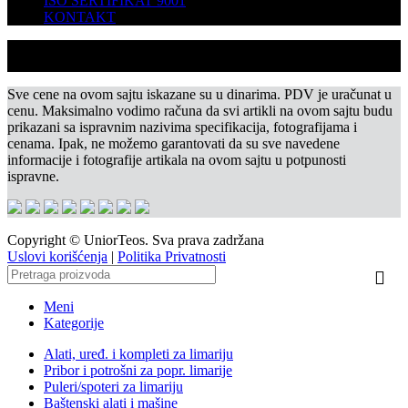
ISO SERTIFIKAT 9001
KONTAKT
Sve cene na ovom sajtu iskazane su u dinarima. PDV je uračunat u
cenu. Maksimalno vodimo računa da svi artikli na ovom sajtu budu
prikazani sa ispravnim nazivima specifikacija, fotografijama i
cenama. Ipak, ne možemo garantovati da su sve navedene
informacije i fotografije artikala na ovom sajtu u potpunosti
ispravne.
Copyright © UniorTeos. Sva prava zadržana
Uslovi korišćenja
|
Politika Privatnosti
Meni
Kategorije
Alati, uređ. i kompleti za limariju
Pribor i potrošni za popr. limarije
Puleri/spoteri za limariju
Baštenski alati i mašine