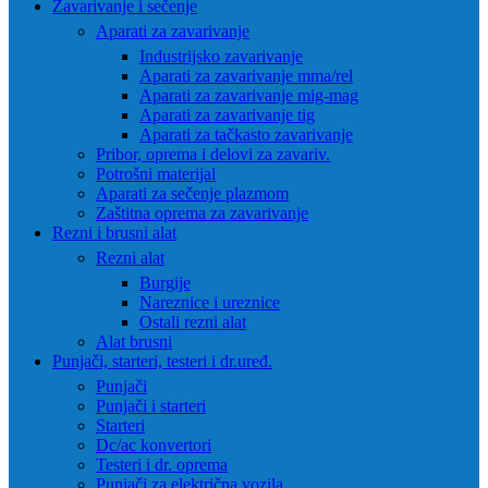
Zavarivanje i sečenje
Aparati za zavarivanje
Industrijsko zavarivanje
Aparati za zavarivanje mma/rel
Aparati za zavarivanje mig-mag
Aparati za zavarivanje tig
Aparati za tačkasto zavarivanje
Pribor, oprema i delovi za zavariv.
Potrošni materijal
Aparati za sečenje plazmom
Zaštitna oprema za zavarivanje
Rezni i brusni alat
Rezni alat
Burgije
Nareznice i ureznice
Ostali rezni alat
Alat brusni
Punjači, starteri, testeri i dr.uređ.
Punjači
Punjači i starteri
Starteri
Dc/ac konvertori
Testeri i dr. oprema
Punjači za električna vozila