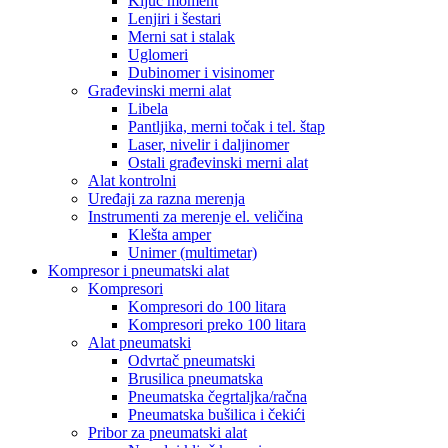
Ključ moment
Lenjiri i šestari
Merni sat i stalak
Uglomeri
Dubinomer i visinomer
Građevinski merni alat
Libela
Pantljika, merni točak i tel. štap
Laser, nivelir i daljinomer
Ostali građevinski merni alat
Alat kontrolni
Uređaji za razna merenja
Instrumenti za merenje el. veličina
Klešta amper
Unimer (multimetar)
Kompresor i pneumatski alat
Kompresori
Kompresori do 100 litara
Kompresori preko 100 litara
Alat pneumatski
Odvrtač pneumatski
Brusilica pneumatska
Pneumatska čegrtaljka/račna
Pneumatska bušilica i čekići
Pribor za pneumatski alat