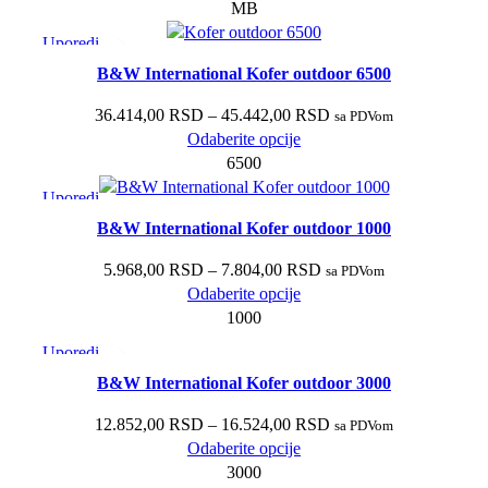
MB
Uporedi
Brzi pregled
B&W International Kofer outdoor 6500
Dodaj u listu želja
36.414,00
RSD
–
45.442,00
RSD
sa PDVom
Odaberite opcije
6500
Uporedi
Brzi pregled
B&W International Kofer outdoor 1000
Dodaj u listu želja
5.968,00
RSD
–
7.804,00
RSD
sa PDVom
Odaberite opcije
1000
Uporedi
Brzi pregled
B&W International Kofer outdoor 3000
Dodaj u listu želja
12.852,00
RSD
–
16.524,00
RSD
sa PDVom
Odaberite opcije
3000