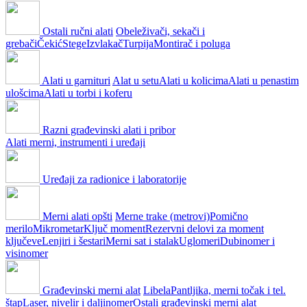
Ostali ručni alati
Obeleživači, sekači i
grebači
Čekić
Stege
Izvlakač
Turpija
Montirač i poluga
Alati u garnituri
Alat u setu
Alati u kolicima
Alati u penastim
ulošcima
Alati u torbi i koferu
Razni građevinski alati i pribor
Alati merni, instrumenti i uređaji
Uređaji za radionice i laboratorije
Merni alati opšti
Merne trake (metrovi)
Pomično
merilo
Mikrometar
Ključ moment
Rezervni delovi za moment
ključeve
Lenjiri i šestari
Merni sat i stalak
Uglomeri
Dubinomer i
visinomer
Građevinski merni alat
Libela
Pantljika, merni točak i tel.
štap
Laser, nivelir i daljinomer
Ostali građevinski merni alat