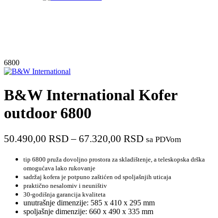
6800
B&W International Kofer
outdoor 6800
50.490,00
RSD
–
67.320,00
RSD
sa PDVom
tip 680
0 pruža dovoljno prostora za skladištenje, a teleskopska drška
omogućava lako rukovanje
sadržaj kofera je potpuno zaštićen od spoljašnjih uticaja
praktično nesalomiv i neuništiv
30-godišnja garancija kvaliteta
unutrašnje dimenzije: 585 x 410 x 295 mm
spoljašnje dimenzije: 660 x 490 x 335 mm