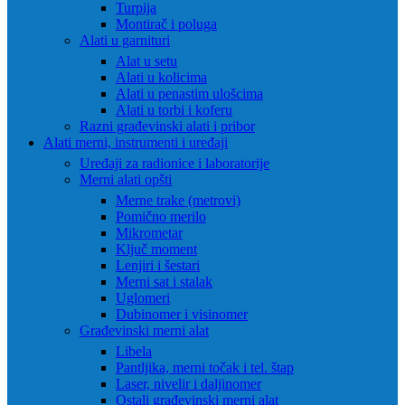
Turpija
Montirač i poluga
Alati u garnituri
Alat u setu
Alati u kolicima
Alati u penastim ulošcima
Alati u torbi i koferu
Razni građevinski alati i pribor
Alati merni, instrumenti i uređaji
Uređaji za radionice i laboratorije
Merni alati opšti
Merne trake (metrovi)
Pomično merilo
Mikrometar
Ključ moment
Lenjiri i šestari
Merni sat i stalak
Uglomeri
Dubinomer i visinomer
Građevinski merni alat
Libela
Pantljika, merni točak i tel. štap
Laser, nivelir i daljinomer
Ostali građevinski merni alat