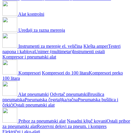
Alat kontrolni
Uređaji za razna merenja
Instrumenti za merenje el. veličina
Klešta amper
Testeri
napona i kablova
Unimer (multimetar)
Instrumenti ostali
Kompresor i pneumatski alat
Kompresori
Kompresori do 100 litara
Kompresori preko
100 litara
Alat pneumatski
Odvrtač pneumatski
Brusilica
pneumatska
Pneumatska čegrtaljka/račna
Pneumatska bušilica i
čekići
Ostali pneumatski alat
Pribor za pneumatski alat
Nasadni ključ kovani
Ostali pribor
za pneumatski alat
Rezervni delovi za pneum. i kompres
Električni i aku-alati