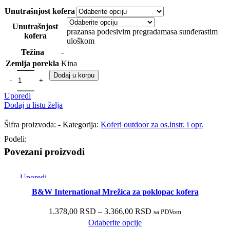
Unutrašnjost kofera
Unutrašnjost
prazan
sa podesivim pregradama
sa sunđerastim
kofera
uloškom
Težina
-
Zemlja porekla
Kina
Dodaj u korpu
Uporedi
Dodaj u listu želja
Šifra proizvoda:
-
Kategorija:
Koferi outdoor za os.instr. i opr.
Podeli:
Povezani proizvodi
Uporedi
Brzi pregled
B&W International Mrežica za poklopac kofera
Dodaj u listu želja
1.378,00
RSD
–
3.366,00
RSD
sa PDVom
Odaberite opcije