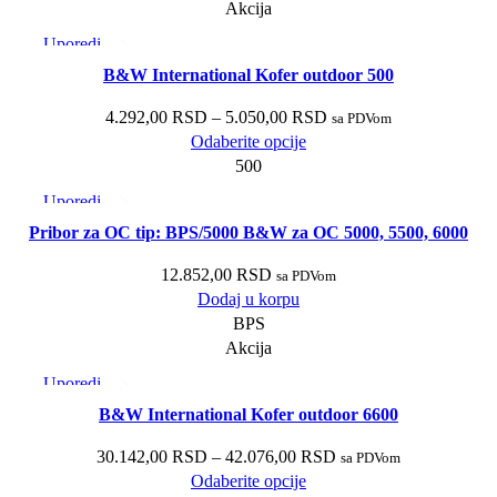
Akcija
Uporedi
Brzi pregled
B&W International Kofer outdoor 500
Dodaj u listu želja
4.292,00
RSD
–
5.050,00
RSD
sa PDVom
Odaberite opcije
500
Uporedi
Brzi pregled
Pribor za OC tip: BPS/5000 B&W za OC 5000, 5500, 6000
Dodaj u listu želja
12.852,00
RSD
sa PDVom
Dodaj u korpu
BPS
Akcija
Uporedi
Brzi pregled
B&W International Kofer outdoor 6600
Dodaj u listu želja
30.142,00
RSD
–
42.076,00
RSD
sa PDVom
Odaberite opcije