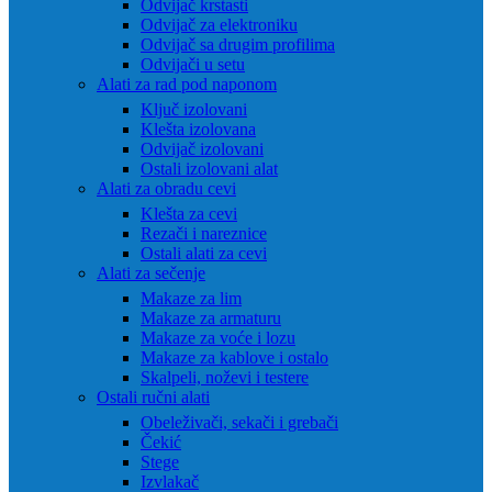
Odvijač krstasti
Odvijač za elektroniku
Odvijač sa drugim profilima
Odvijači u setu
Alati za rad pod naponom
Ključ izolovani
Klešta izolovana
Odvijač izolovani
Ostali izolovani alat
Alati za obradu cevi
Klešta za cevi
Rezači i nareznice
Ostali alati za cevi
Alati za sečenje
Makaze za lim
Makaze za armaturu
Makaze za voće i lozu
Makaze za kablove i ostalo
Skalpeli, noževi i testere
Ostali ručni alati
Obeleživači, sekači i grebači
Čekić
Stege
Izvlakač