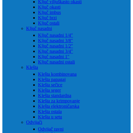
Ključ viljuškasto okasti
Ključ okasti
Ključ imbus
Ključ brzi
Ključ ostali
Ključ nasadni
Ključ nasadni 1/4″
Ključ nasadni 3/8″
Ključ nasadni 1/2″
Ključ nasadni 3/4″
Ključ nasadni 1″
Ključ nasadni ostali
Klešta
Klešta kombinovana
Klešta papagaj
Klešta sečice
Klešta seger
Klešta standardna
Klešta za krimpovanje
Klešta elektroničarska
Klešta ostala
Klešta u setu
Odvijači
Odvijač ravni