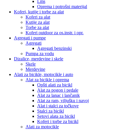
Lms
Oprema i potrošni materijal
Koferi, kutije i torbe za alat
Koferi za alat
Kutije za alat
Torbe za alat
Koferi outdoor za os.instr. i opr.
Agregati i pumpe
Agregati
Agregati benzinski
Pumpa za vodu
Dizalice, merdevine i skele
Skele
Merdevine
Alati za bicikle, motocikle i auto
Alat za bicikle i oprema
Opšti alati za bicikl
Alat za pogon i pedale
Alat za lanac i lančanik
Alat za ram, viljušku i navoj
Alat i stalci za točkove
Stalci za bicikl
Setovi alata za bicikl
Koferi i torbe za bicikl
Alati za motocikle