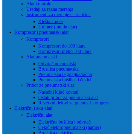
Alat kontrolni
Uređaji za razna merenja
Instrumenti za merenje el. veličina
Klešta amper
Unimer (multimetar)
Kompresor i pneumatski alat
Kompresori
Kompresori do 100 litara
Kompresori preko 100 litara
Alat pneumatski
Odvrtač pneumatski
Brusilica pneumatska
Pneumatska čegrtaljka/račna
Pneumatska bušilica i čekići
Pribor za pneumatski alat
Nasadni ključ kovani
Ostali pribor za pneumatski alat
Rezervni delovi za pneum. i kompres
Električni i aku-alati
Električni alat
Električna bušilica i odvrtač
Čekić elektropneumatski (hamer)
Brusilica električna