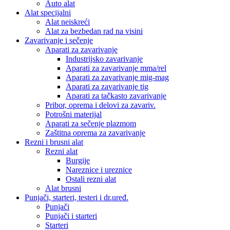
Auto alat
Alat specijalni
Alat neiskreći
Alat za bezbedan rad na visini
Zavarivanje i sečenje
Aparati za zavarivanje
Industrijsko zavarivanje
Aparati za zavarivanje mma/rel
Aparati za zavarivanje mig-mag
Aparati za zavarivanje tig
Aparati za tačkasto zavarivanje
Pribor, oprema i delovi za zavariv.
Potrošni materijal
Aparati za sečenje plazmom
Zaštitna oprema za zavarivanje
Rezni i brusni alat
Rezni alat
Burgije
Nareznice i ureznice
Ostali rezni alat
Alat brusni
Punjači, starteri, testeri i dr.uređ.
Punjači
Punjači i starteri
Starteri