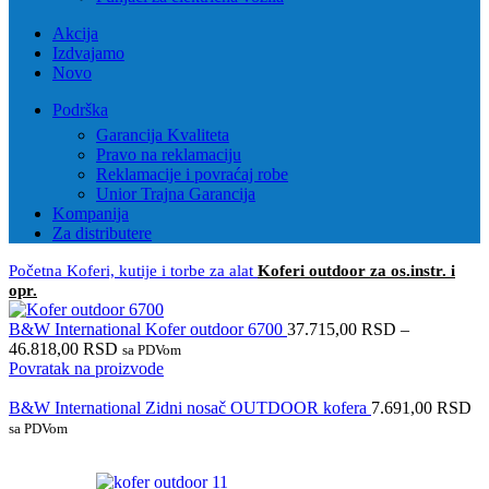
Akcija
Izdvajamo
Novo
Podrška
Garancija Kvaliteta
Pravo na reklamaciju
Reklamacije i povraćaj robe
Unior Trajna Garancija
Kompanija
Za distributere
Početna
Koferi, kutije i torbe za alat
Koferi outdoor za os.instr. i
opr.
B&W International Kofer outdoor 6700
37.715,00
RSD
–
46.818,00
RSD
sa PDVom
Povratak na proizvode
B&W International Zidni nosač OUTDOOR kofera
7.691,00
RSD
sa PDVom