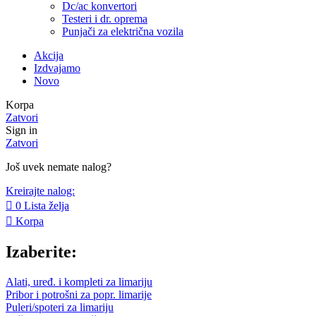
Dc/ac konvertori
Testeri i dr. oprema
Punjači za električna vozila
Akcija
Izdvajamo
Novo
Korpa
Zatvori
Sign in
Zatvori
Još uvek nemate nalog?
Kreirajte nalog:
0
Lista želja
Korpa
Izaberite:
Alati, uređ. i kompleti za limariju
Pribor i potrošni za popr. limarije
Puleri/spoteri za limariju