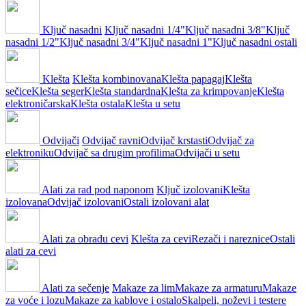
Ključ nasadni
Ključ nasadni 1/4"
Ključ nasadni 3/8"
Ključ
nasadni 1/2"
Ključ nasadni 3/4"
Ključ nasadni 1"
Ključ nasadni ostali
Klešta
Klešta kombinovana
Klešta papagaj
Klešta
sečice
Klešta seger
Klešta standardna
Klešta za krimpovanje
Klešta
elektroničarska
Klešta ostala
Klešta u setu
Odvijači
Odvijač ravni
Odvijač krstasti
Odvijač za
elektroniku
Odvijač sa drugim profilima
Odvijači u setu
Alati za rad pod naponom
Ključ izolovani
Klešta
izolovana
Odvijač izolovani
Ostali izolovani alat
Alati za obradu cevi
Klešta za cevi
Rezači i nareznice
Ostali
alati za cevi
Alati za sečenje
Makaze za lim
Makaze za armaturu
Makaze
za voće i lozu
Makaze za kablove i ostalo
Skalpeli, noževi i testere