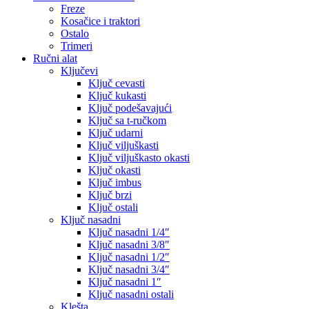
Freze
Kosačice i traktori
Ostalo
Trimeri
Ručni alat
Ključevi
Ključ cevasti
Ključ kukasti
Ključ podešavajući
Ključ sa t-ručkom
Ključ udarni
Ključ viljuškasti
Ključ viljuškasto okasti
Ključ okasti
Ključ imbus
Ključ brzi
Ključ ostali
Ključ nasadni
Ključ nasadni 1/4″
Ključ nasadni 3/8″
Ključ nasadni 1/2″
Ključ nasadni 3/4″
Ključ nasadni 1″
Ključ nasadni ostali
Klešta