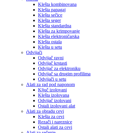
Klešta kombinovana
Klešta papagaj
Klešta sečice
Klešta seger
Klešta standardna
Klešta za krimpovanje
Klešta elektroničarska
Klešta ostala
Klešta u setu
Odvijači
Odvijač ravni
Odvijač krstasti
Odvijač za elektroniku
Odvijač sa drugim profilima
Odvijači u setu
Alati za rad pod naponom
Ključ izolovani
Klešta izolovana
Odvijač izolovani
Ostali izolovani alat
Alati za obradu cevi
Klešta za cevi
Rezači i nareznice
Ostali alati za cevi
Alati za sečenje