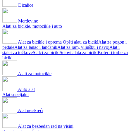
Dizalice
Merdevine
Alati za bicikle, motocikle i auto
Alat za bicikle i oprema
Opšti alati za bicikl
Alat za pogon i
pedale
Alat za lanac i lančanik
Alat za ram, viljušku i navoj
Alat i
stalci za točkove
Stalci za bicikl
Setovi alata za bicikl
Koferi i torbe za
bicikl
Alati za motocikle
Auto alat
Alat specijalni
Alat neiskreći
Alat za bezbedan rad na visini