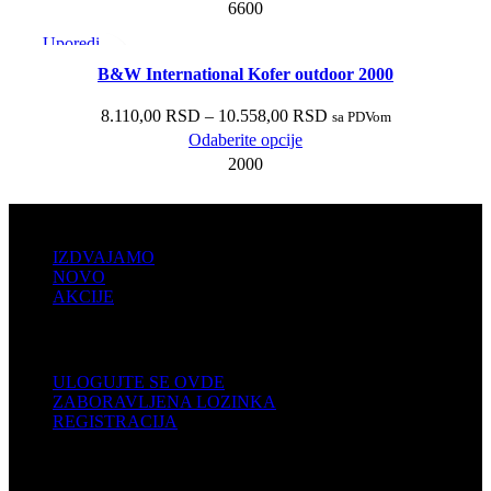
6600
Uporedi
Brzi pregled
B&W International Kofer outdoor 2000
Dodaj u listu želja
8.110,00
RSD
–
10.558,00
RSD
sa PDVom
Odaberite opcije
2000
PRODAJA
IZDVAJAMO
NOVO
AKCIJE
KORISNIČKI NALOG
ULOGUJTE SE OVDE
ZABORAVLJENA LOZINKA
REGISTRACIJA
POMOĆ