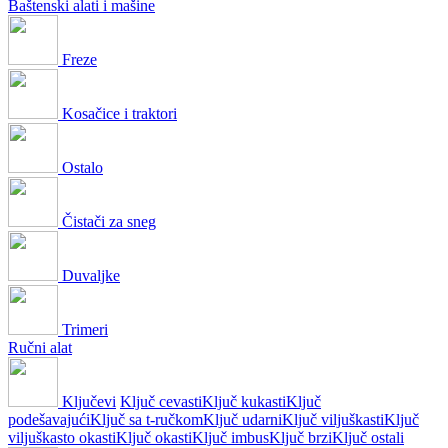
Baštenski alati i mašine
Freze
Kosačice i traktori
Ostalo
Čistači za sneg
Duvaljke
Trimeri
Ručni alat
Ključevi
Ključ cevasti
Ključ kukasti
Ključ
podešavajući
Ključ sa t-ručkom
Ključ udarni
Ključ viljuškasti
Ključ
viljuškasto okasti
Ključ okasti
Ključ imbus
Ključ brzi
Ključ ostali