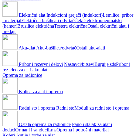
Električni alat
Indukcioni grejači (induktori)
Lemilice, pribor
i materijal
Električna bušilica i odvrtač
Čekić elektropneumatski
(hamer)
Brusilica električna
Testera električna
Ostali električni alati i
uređaji
Aku-alat
Aku-bušilica/odvrtač
Ostali aku-alati
Pribor i rezervni delovi
Nastavci/bitsevi
Burgije sds
Pribor i
rez. deo za el. i aku alat
Oprema za radionice
Kolica za alat i oprema
Radni sto i oprema
Radni sto
Moduli za radni sto i oprema
Ostala oprema za radionice
Pano i stalak za alat i
dodaci
Ormani i sanduci
Lms
Oprema i potrošni materijal
Koferi, kutije i torbe za alat