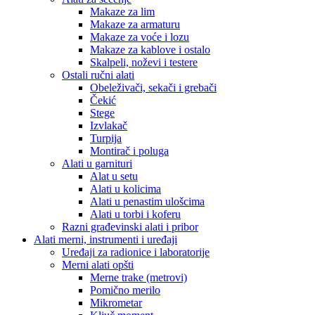
Makaze za lim
Makaze za armaturu
Makaze za voće i lozu
Makaze za kablove i ostalo
Skalpeli, noževi i testere
Ostali ručni alati
Obeleživači, sekači i grebači
Čekić
Stege
Izvlakač
Turpija
Montirač i poluga
Alati u garnituri
Alat u setu
Alati u kolicima
Alati u penastim ulošcima
Alati u torbi i koferu
Razni građevinski alati i pribor
Alati merni, instrumenti i uređaji
Uređaji za radionice i laboratorije
Merni alati opšti
Merne trake (metrovi)
Pomično merilo
Mikrometar