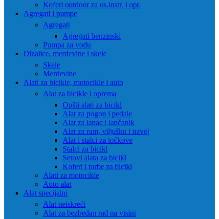
Koferi outdoor za os.instr. i opr.
Agregati i pumpe
Agregati
Agregati benzinski
Pumpa za vodu
Dizalice, merdevine i skele
Skele
Merdevine
Alati za bicikle, motocikle i auto
Alat za bicikle i oprema
Opšti alati za bicikl
Alat za pogon i pedale
Alat za lanac i lančanik
Alat za ram, viljušku i navoj
Alat i stalci za točkove
Stalci za bicikl
Setovi alata za bicikl
Koferi i torbe za bicikl
Alati za motocikle
Auto alat
Alat specijalni
Alat neiskreći
Alat za bezbedan rad na visini