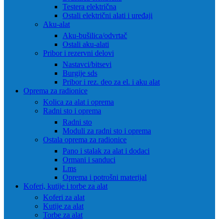
Testera električna
Ostali električni alati i uređaji
Aku-alat
Aku-bušilica/odvrtač
Ostali aku-alati
Pribor i rezervni delovi
Nastavci/bitsevi
Burgije sds
Pribor i rez. deo za el. i aku alat
Oprema za radionice
Kolica za alat i oprema
Radni sto i oprema
Radni sto
Moduli za radni sto i oprema
Ostala oprema za radionice
Pano i stalak za alat i dodaci
Ormani i sanduci
Lms
Oprema i potrošni materijal
Koferi, kutije i torbe za alat
Koferi za alat
Kutije za alat
Torbe za alat