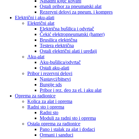
Nasadni ključ kovani
Ostali pribor za pneumatski alat
Rezervni delovi za pneum. i kompres
Električni i aku-alati
Električni alat
Električna bušilica i odvrtač
Čekić elektropneumatski (hamer)
Brusilica električna
Testera električna
Ostali električni alati i uređaji
Aku-alat
Aku-bušilica/odvrtač
Ostali aku-alati
Pribor i rezervni delovi
Nastavci/bitsevi
Burgije sds
Pribor i rez. deo za el. i aku alat
Oprema za radionice
Kolica za alat i oprema
Radni sto i oprema
Radni sto
Moduli za radni sto i oprema
Ostala oprema za radionice
Pano i stalak za alat i dodaci
Ormani i sanduci