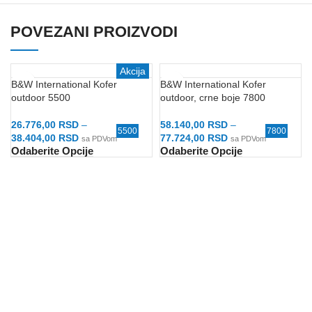
POVEZANI PROIZVODI
Akcija
B&W International Kofer
B&W International Kofer
outdoor 5500
outdoor, crne boje 7800
26.776,00
RSD
–
58.140,00
RSD
–
5500
7800
38.404,00
RSD
77.724,00
RSD
sa PDVom
sa PDVom
Odaberite Opcije
Odaberite Opcije