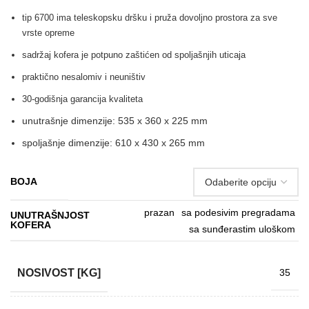
tip 67
00 ima teleskopsku dršku i pruža dovoljno prostora za sve
vrste opreme
sadržaj kofera je potpuno zaštićen od spoljašnjih uticaja
praktično nesalomiv i neuništiv
30-godišnja garancija kvaliteta
unutrašnje dimenzije: 535 x 360 x 225 mm
spoljašnje dimenzije: 610 x 430 x 265 mm
BOJA
prazan
sa podesivim pregradama
UNUTRAŠNJOST
KOFERA
sa sunđerastim uloškom
NOSIVOST [KG]
35