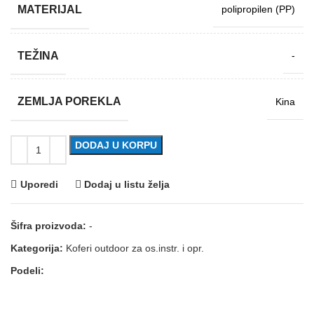
MATERIJAL
polipropilen (PP)
TEŽINA
-
ZEMLJA POREKLA
Kina
DODAJ U KORPU
Uporedi
Dodaj u listu želja
Šifra proizvoda:
-
Kategorija:
Koferi outdoor za os.instr. i opr.
Podeli: