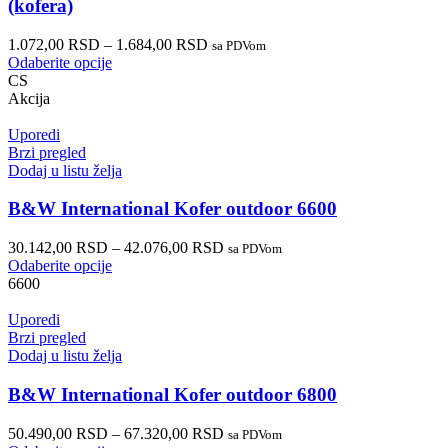
(kofera)
1.072,00
RSD
–
1.684,00
RSD
sa PDVom
Odaberite opcije
CS
Akcija
Uporedi
Brzi pregled
Dodaj u listu želja
B&W International Kofer outdoor 6600
30.142,00
RSD
–
42.076,00
RSD
sa PDVom
Odaberite opcije
6600
Uporedi
Brzi pregled
Dodaj u listu želja
B&W International Kofer outdoor 6800
50.490,00
RSD
–
67.320,00
RSD
sa PDVom