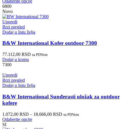
Odaberite opcije
6800
Novo
Uporedi
Brzi pregled
Dodaj u listu želja
B&W International Kofer outdoor 7300
77.112,00
RSD
sa PDVom
Dodaj u korpu
7300
Uporedi
Brzi pregled
Dodaj u listu želja
B&W International Sunđerasti uložak za outdoor
kofere
1.072,00
RSD
–
18.666,00
RSD
sa PDVom
Odaberite opcije
SI