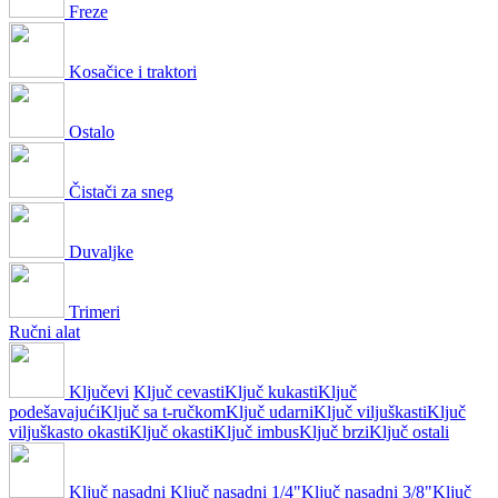
Freze
Kosačice i traktori
Ostalo
Čistači za sneg
Duvaljke
Trimeri
Ručni alat
Ključevi
Ključ cevasti
Ključ kukasti
Ključ
podešavajući
Ključ sa t-ručkom
Ključ udarni
Ključ viljuškasti
Ključ
viljuškasto okasti
Ključ okasti
Ključ imbus
Ključ brzi
Ključ ostali
Ključ nasadni
Ključ nasadni 1/4"
Ključ nasadni 3/8"
Ključ