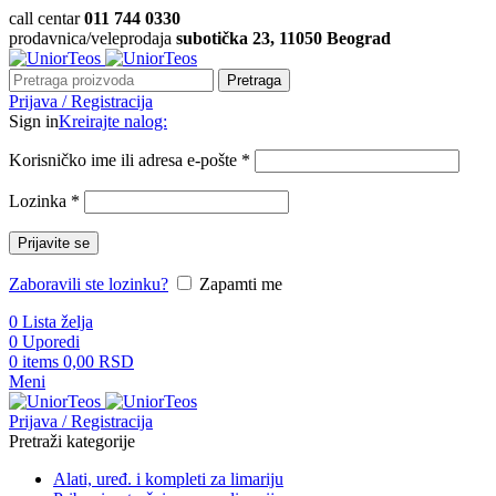
call centar
011 744 0330
prodavnica/veleprodaja
subotička 23, 11050 Beograd
Pretraga
Prijava / Registracija
Sign in
Kreirajte nalog:
Korisničko ime ili adresa e-pošte
*
Lozinka
*
Prijavite se
Zaboravili ste lozinku?
Zapamti me
0
Lista želja
0
Uporedi
0
items
0,00
RSD
Meni
Prijava / Registracija
Pretraži kategorije
Alati, uređ. i kompleti za limariju