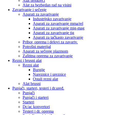
Alat neiskreći
Alat za bezbedan rad na visini
Zavarivanje i sečenje
Aparati za zavarivanje
Industrijsko zavarivanje
Aparati za zavarivanje mma/rel
Aparati za zavarivanje mig-mag
Aparati za zavarivanje tig
Aparati za tačkasto zavarivanje
Pribor, oprema i delovi za zavariv.
Potrošni materijal
Aparati za sečenje plazmom
Zaštitna oprema za zavarivanje
Rezni i brusni alat
Rezni alat
Burgije
Nareznice i ureznice
Ostali rezni alat
Alat brusni
Punjači, starteri, testeri i dr.uređ.
Punjači
Punjači i starteri
Starteri
Dc/ac konvertori
Testeri i dr. oprema