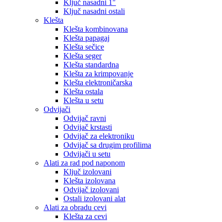
Ključ nasadni 1″
Ključ nasadni ostali
Klešta
Klešta kombinovana
Klešta papagaj
Klešta sečice
Klešta seger
Klešta standardna
Klešta za krimpovanje
Klešta elektroničarska
Klešta ostala
Klešta u setu
Odvijači
Odvijač ravni
Odvijač krstasti
Odvijač za elektroniku
Odvijač sa drugim profilima
Odvijači u setu
Alati za rad pod naponom
Ključ izolovani
Klešta izolovana
Odvijač izolovani
Ostali izolovani alat
Alati za obradu cevi
Klešta za cevi