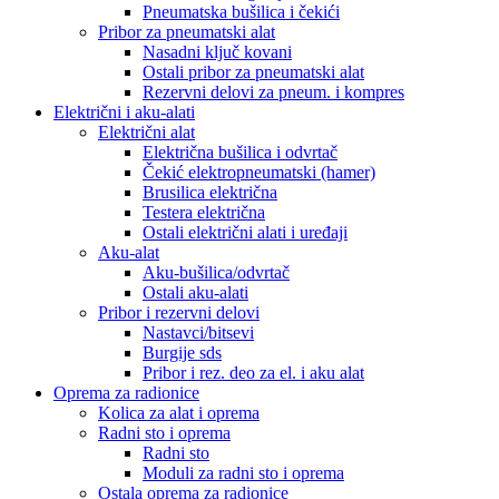
Pneumatska bušilica i čekići
Pribor za pneumatski alat
Nasadni ključ kovani
Ostali pribor za pneumatski alat
Rezervni delovi za pneum. i kompres
Električni i aku-alati
Električni alat
Električna bušilica i odvrtač
Čekić elektropneumatski (hamer)
Brusilica električna
Testera električna
Ostali električni alati i uređaji
Aku-alat
Aku-bušilica/odvrtač
Ostali aku-alati
Pribor i rezervni delovi
Nastavci/bitsevi
Burgije sds
Pribor i rez. deo za el. i aku alat
Oprema za radionice
Kolica za alat i oprema
Radni sto i oprema
Radni sto
Moduli za radni sto i oprema
Ostala oprema za radionice