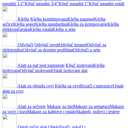
nasadni 1/2"
Ključ nasadni 3/4"
Ključ nasadni 1"
Ključ nasadni ostali
Klešta
Klešta kombinovana
Klešta papagaj
Klešta
sečice
Klešta seger
Klešta standardna
Klešta za krimpovanje
Klešta
elektroničarska
Klešta ostala
Klešta u setu
Odvijači
Odvijač ravni
Odvijač krstasti
Odvijač za
elektroniku
Odvijač sa drugim profilima
Odvijači u setu
Alati za rad pod naponom
Ključ izolovani
Klešta
izolovana
Odvijač izolovani
Ostali izolovani alat
Alati za obradu cevi
Klešta za cevi
Rezači i nareznice
Ostali
alati za cevi
Alati za sečenje
Makaze za lim
Makaze za armaturu
Makaze
za voće i lozu
Makaze za kablove i ostalo
Skalpeli, noževi i testere
Ostali ručni alati
Obeleživači, sekači i