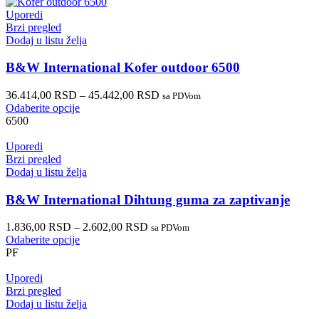
Uporedi
Brzi pregled
Dodaj u listu želja
B&W International Kofer outdoor 6500
36.414,00
RSD
–
45.442,00
RSD
sa PDVom
Odaberite opcije
6500
Uporedi
Brzi pregled
Dodaj u listu želja
B&W International Dihtung guma za zaptivanje
1.836,00
RSD
–
2.602,00
RSD
sa PDVom
Odaberite opcije
PF
Uporedi
Brzi pregled
Dodaj u listu želja