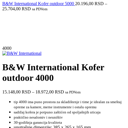
B&W International Kofer outdoor 5000
20.196,00
RSD
–
25.704,00
RSD
sa PDVom
4000
B&W International Kofer
outdoor 4000
15.148,00
RSD
–
18.972,00
RSD
sa PDVom
tip 4
000 ima puno prostora za skladištenje i time je idealan za smeštaj
opreme za kamere, merne instrumente i ostalu opremu
sadržaj kofera je potpuno zaštićen od spoljašnjih uticaja
praktično nesalomiv i neuništiv
30-godišnja garancija kvaliteta
unutrašnje dimenzije: 385 x 265 x 165 mm