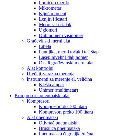
Pomično merilo
Mikrometar
Ključ moment
Lenjiri i šestari
Merni sat i stalak
Uglomeri
Dubinomer i visinomer
Građevinski merni alat
Libela
Pantljika, merni točak i tel. štap
Laser, nivelir i daljinomer
Ostali građevinski merni alat
Alat kontrolni
Uređaji za razna merenja
Instrumenti za merenje el. veličina
Klešta amper
Unimer (multimetar)
Kompresor i pneumatski alat
Kompresori
Kompresori do 100 litara
Kompresori preko 100 litara
Alat pneumatski
Odvrtač pneumatski
Brusilica pneumatska
Pneumatska čegrtaljka/račna