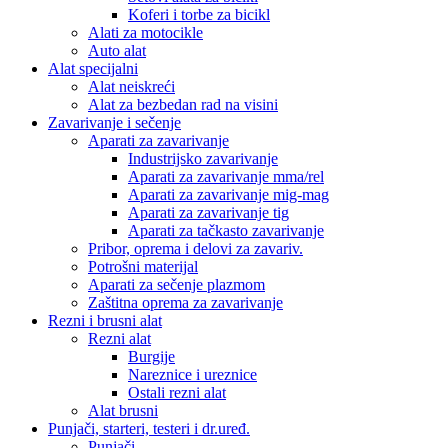
Koferi i torbe za bicikl
Alati za motocikle
Auto alat
Alat specijalni
Alat neiskreći
Alat za bezbedan rad na visini
Zavarivanje i sečenje
Aparati za zavarivanje
Industrijsko zavarivanje
Aparati za zavarivanje mma/rel
Aparati za zavarivanje mig-mag
Aparati za zavarivanje tig
Aparati za tačkasto zavarivanje
Pribor, oprema i delovi za zavariv.
Potrošni materijal
Aparati za sečenje plazmom
Zaštitna oprema za zavarivanje
Rezni i brusni alat
Rezni alat
Burgije
Nareznice i ureznice
Ostali rezni alat
Alat brusni
Punjači, starteri, testeri i dr.uređ.
Punjači