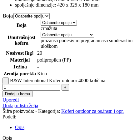
spoljašnje dimenzije: 420 x 325 x 180 mm
Boja
Boja
crna
žuta
Unutrašnjost
prazan
sa podesivim pregradama
sa sunđerastim
kofera
uloškom
Nosivost [kg]
20
Materijal
polipropilen (PP)
Težina
-
Zemlja porekla
Kina
B&W International Kofer outdoor 4000 količina
Dodaj u korpu
Uporedi
Dodaj u listu želja
Šifra proizvoda:
-
Kategorija:
Koferi outdoor za os.instr. i opr.
Podeli:
Opis
Opis