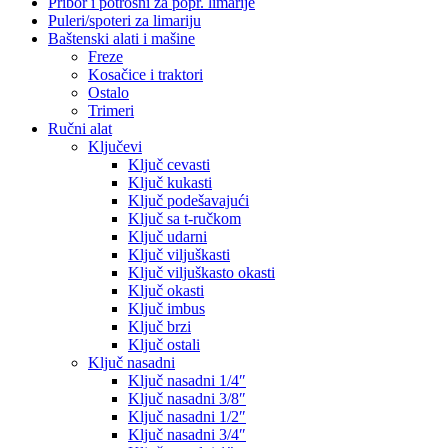
Pribor i potrošni za popr. limarije
Puleri/spoteri za limariju
Baštenski alati i mašine
Freze
Kosačice i traktori
Ostalo
Trimeri
Ručni alat
Ključevi
Ključ cevasti
Ključ kukasti
Ključ podešavajući
Ključ sa t-ručkom
Ključ udarni
Ključ viljuškasti
Ključ viljuškasto okasti
Ključ okasti
Ključ imbus
Ključ brzi
Ključ ostali
Ključ nasadni
Ključ nasadni 1/4″
Ključ nasadni 3/8″
Ključ nasadni 1/2″
Ključ nasadni 3/4″