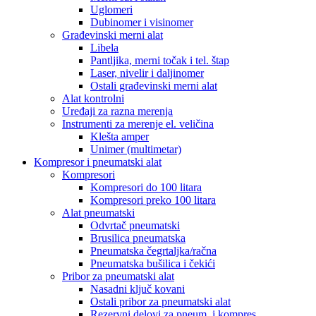
Uglomeri
Dubinomer i visinomer
Građevinski merni alat
Libela
Pantljika, merni točak i tel. štap
Laser, nivelir i daljinomer
Ostali građevinski merni alat
Alat kontrolni
Uređaji za razna merenja
Instrumenti za merenje el. veličina
Klešta amper
Unimer (multimetar)
Kompresor i pneumatski alat
Kompresori
Kompresori do 100 litara
Kompresori preko 100 litara
Alat pneumatski
Odvrtač pneumatski
Brusilica pneumatska
Pneumatska čegrtaljka/račna
Pneumatska bušilica i čekići
Pribor za pneumatski alat
Nasadni ključ kovani
Ostali pribor za pneumatski alat
Rezervni delovi za pneum. i kompres