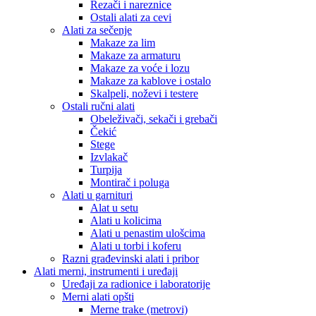
Rezači i nareznice
Ostali alati za cevi
Alati za sečenje
Makaze za lim
Makaze za armaturu
Makaze za voće i lozu
Makaze za kablove i ostalo
Skalpeli, noževi i testere
Ostali ručni alati
Obeleživači, sekači i grebači
Čekić
Stege
Izvlakač
Turpija
Montirač i poluga
Alati u garnituri
Alat u setu
Alati u kolicima
Alati u penastim ulošcima
Alati u torbi i koferu
Razni građevinski alati i pribor
Alati merni, instrumenti i uređaji
Uređaji za radionice i laboratorije
Merni alati opšti
Merne trake (metrovi)