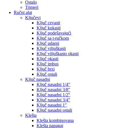
Ostalo
Trimeri
Ručni alat
Ključevi
Ključ cevasti
Ključ kukasti
Ključ podešavajući
Ključ sa t-ručkom
Ključ udarni
Ključ viljuškasti
Ključ viljuškasto okasti
Ključ okasti
Ključ imbus
Ključ brzi
Ključ ostali
Ključ nasadni
Ključ nasadni 1/4″
Ključ nasadni 3/8″
Ključ nasadni 1/2″
Ključ nasadni 3/4″
Ključ nasadni 1″
Ključ nasadni ostali
Klešta
Klešta kombinovana
Klešta papagaj