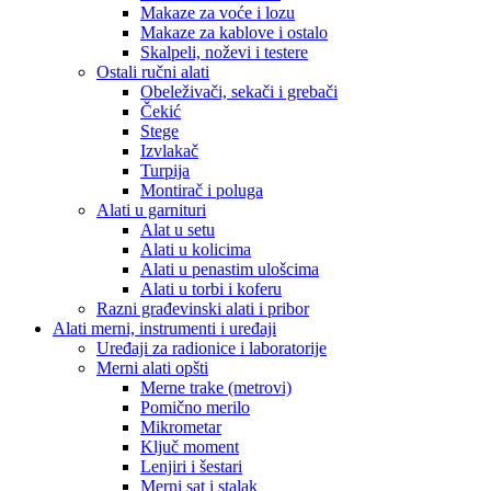
Makaze za voće i lozu
Makaze za kablove i ostalo
Skalpeli, noževi i testere
Ostali ručni alati
Obeleživači, sekači i grebači
Čekić
Stege
Izvlakač
Turpija
Montirač i poluga
Alati u garnituri
Alat u setu
Alati u kolicima
Alati u penastim ulošcima
Alati u torbi i koferu
Razni građevinski alati i pribor
Alati merni, instrumenti i uređaji
Uređaji za radionice i laboratorije
Merni alati opšti
Merne trake (metrovi)
Pomično merilo
Mikrometar
Ključ moment
Lenjiri i šestari
Merni sat i stalak