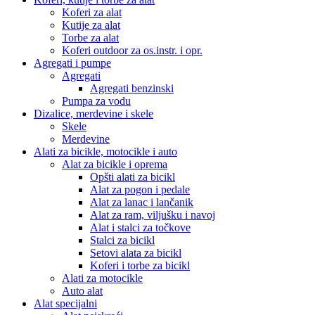
Koferi za alat
Kutije za alat
Torbe za alat
Koferi outdoor za os.instr. i opr.
Agregati i pumpe
Agregati
Agregati benzinski
Pumpa za vodu
Dizalice, merdevine i skele
Skele
Merdevine
Alati za bicikle, motocikle i auto
Alat za bicikle i oprema
Opšti alati za bicikl
Alat za pogon i pedale
Alat za lanac i lančanik
Alat za ram, viljušku i navoj
Alat i stalci za točkove
Stalci za bicikl
Setovi alata za bicikl
Koferi i torbe za bicikl
Alati za motocikle
Auto alat
Alat specijalni