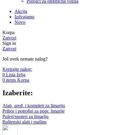
Punjači za električna vozila
Akcija
Izdvajamo
Novo
Korpa
Zatvori
Sign in
Zatvori
Još uvek nemate nalog?
Kreirajte nalog:
0
Lista želja
0
items
Korpa
Izaberite:
Alati, uređ. i kompleti za limariju
Pribor i potrošni za popr. limarije
Puleri/spoteri za limariju
Baštenski alati i mašine