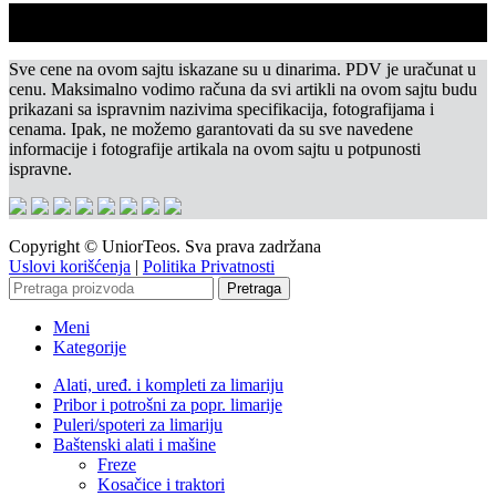
Sve cene na ovom sajtu iskazane su u dinarima. PDV je uračunat u
cenu. Maksimalno vodimo računa da svi artikli na ovom sajtu budu
prikazani sa ispravnim nazivima specifikacija, fotografijama i
cenama. Ipak, ne možemo garantovati da su sve navedene
informacije i fotografije artikala na ovom sajtu u potpunosti
ispravne.
Copyright © UniorTeos. Sva prava zadržana
Uslovi korišćenja
|
Politika Privatnosti
Pretraga
Meni
Kategorije
Alati, uređ. i kompleti za limariju
Pribor i potrošni za popr. limarije
Puleri/spoteri za limariju
Baštenski alati i mašine
Freze
Kosačice i traktori