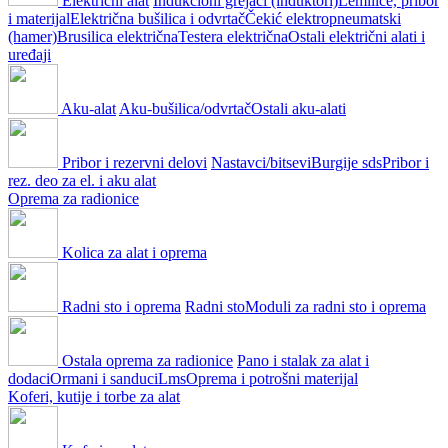
Električni alat
Indukcioni grejači (induktori)
Lemilice, pribor
i materijal
Električna bušilica i odvrtač
Čekić elektropneumatski
(hamer)
Brusilica električna
Testera električna
Ostali električni alati i
uređaji
Aku-alat
Aku-bušilica/odvrtač
Ostali aku-alati
Pribor i rezervni delovi
Nastavci/bitsevi
Burgije sds
Pribor i
rez. deo za el. i aku alat
Oprema za radionice
Kolica za alat i oprema
Radni sto i oprema
Radni sto
Moduli za radni sto i oprema
Ostala oprema za radionice
Pano i stalak za alat i
dodaci
Ormani i sanduci
Lms
Oprema i potrošni materijal
Koferi, kutije i torbe za alat