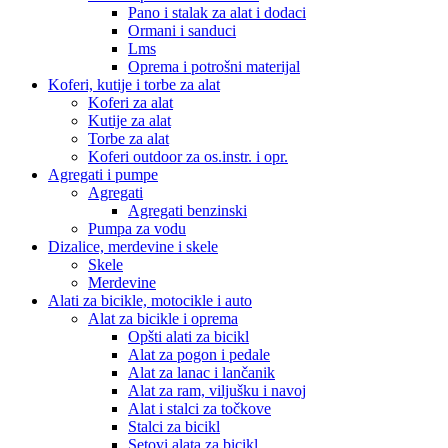
Pano i stalak za alat i dodaci
Ormani i sanduci
Lms
Oprema i potrošni materijal
Koferi, kutije i torbe za alat
Koferi za alat
Kutije za alat
Torbe za alat
Koferi outdoor za os.instr. i opr.
Agregati i pumpe
Agregati
Agregati benzinski
Pumpa za vodu
Dizalice, merdevine i skele
Skele
Merdevine
Alati za bicikle, motocikle i auto
Alat za bicikle i oprema
Opšti alati za bicikl
Alat za pogon i pedale
Alat za lanac i lančanik
Alat za ram, viljušku i navoj
Alat i stalci za točkove
Stalci za bicikl
Setovi alata za bicikl