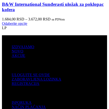
B&W International Sunđerasti uložak za poklopac
kofera
1.684,00
RSD
–
3.672,00
RSD
sa PDVom
Odaberite opcije
LP
PRODAJA
IZDVAJAMO
NOVO
AKCIJE
KORISNIČKI NALOG
ULOGUJTE SE OVDE
ZABORAVLJENA LOZINKA
REGISTRACIJA
POMOĆ
ISPORUKA
NAČIN PLAĆANJA