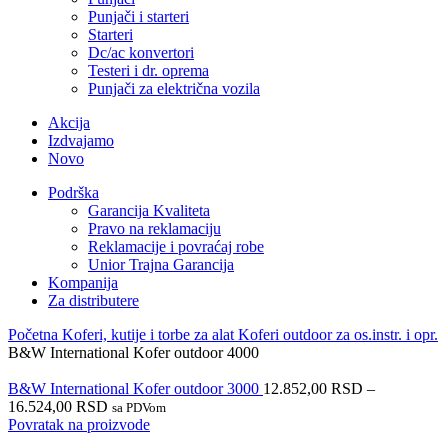
Punjači i starteri
Starteri
Dc/ac konvertori
Testeri i dr. oprema
Punjači za električna vozila
Akcija
Izdvajamo
Novo
Podrška
Garancija Kvaliteta
Pravo na reklamaciju
Reklamacije i povraćaj robe
Unior Trajna Garancija
Kompanija
Za distributere
Početna
Koferi, kutije i torbe za alat
Koferi outdoor za os.instr. i opr.
B&W International Kofer outdoor 4000
B&W International Kofer outdoor 3000
12.852,00
RSD
–
16.524,00
RSD
sa PDVom
Povratak na proizvode