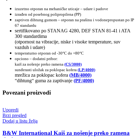
izuzetno otporan na mehaničke uticaje
– udare i padove
izrađen od posebnog polipropilena (PP)
zaptiven dihtung gumom – otporan na prašinu i vodonepropustan po IP
67 standardu
sertifikovano po STANAG 4280, DEF STAN 81-41 i ATA
300 standardima
(otpornost na vibracije, niske i visoke temperature, suv
vazduh i udare)
temperaturno otporan od -30°C do +80°C
opciono – dodatni pribor:
kaiš za nošenje preko ramena
(CS/3000)
sunđerasti uložak za poklopac kofera
(LP/4000)
mrežica za poklopac kofera
(MB/4000)
“dihtung“ guma za zaptivanje
(PF/4000)
Povezani proizvodi
Uporedi
Brzi pregled
Dodaj u listu želja
B&W International Kaiš za nošenje preko ramena