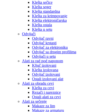
Klešta sečice
Klešta seger
Klešta standardna
Klešta za krimpovanje
Klešta elektroničarska
Klešta ostala
Klešta u setu
Odvijači
Odvijač ravni
Odvijač krstasti
Odvijač za elektroniku
Odvijač sa drugim profilima
Odvijači u setu
Alati za rad pod naponom
Ključ izolovani
Klešta izolovana
Odvijač izolovani
Ostali izolovani alat
Alati za obradu cevi
Klešta za cevi
Rezači i nareznice
Ostali alati za cevi
Alati za sečenje
Makaze za lim
Makaze za armaturu