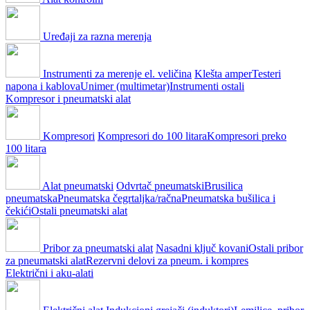
Uređaji za razna merenja
Instrumenti za merenje el. veličina
Klešta amper
Testeri
napona i kablova
Unimer (multimetar)
Instrumenti ostali
Kompresor i pneumatski alat
Kompresori
Kompresori do 100 litara
Kompresori preko
100 litara
Alat pneumatski
Odvrtač pneumatski
Brusilica
pneumatska
Pneumatska čegrtaljka/račna
Pneumatska bušilica i
čekići
Ostali pneumatski alat
Pribor za pneumatski alat
Nasadni ključ kovani
Ostali pribor
za pneumatski alat
Rezervni delovi za pneum. i kompres
Električni i aku-alati