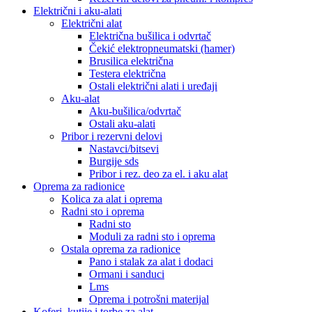
Električni i aku-alati
Električni alat
Električna bušilica i odvrtač
Čekić elektropneumatski (hamer)
Brusilica električna
Testera električna
Ostali električni alati i uređaji
Aku-alat
Aku-bušilica/odvrtač
Ostali aku-alati
Pribor i rezervni delovi
Nastavci/bitsevi
Burgije sds
Pribor i rez. deo za el. i aku alat
Oprema za radionice
Kolica za alat i oprema
Radni sto i oprema
Radni sto
Moduli za radni sto i oprema
Ostala oprema za radionice
Pano i stalak za alat i dodaci
Ormani i sanduci
Lms
Oprema i potrošni materijal
Koferi, kutije i torbe za alat