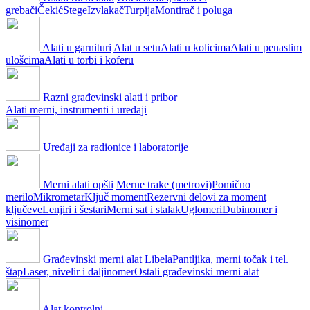
grebači
Čekić
Stege
Izvlakač
Turpija
Montirač i poluga
Alati u garnituri
Alat u setu
Alati u kolicima
Alati u penastim
ulošcima
Alati u torbi i koferu
Razni građevinski alati i pribor
Alati merni, instrumenti i uređaji
Uređaji za radionice i laboratorije
Merni alati opšti
Merne trake (metrovi)
Pomično
merilo
Mikrometar
Ključ moment
Rezervni delovi za moment
ključeve
Lenjiri i šestari
Merni sat i stalak
Uglomeri
Dubinomer i
visinomer
Građevinski merni alat
Libela
Pantljika, merni točak i tel.
štap
Laser, nivelir i daljinomer
Ostali građevinski merni alat
Alat kontrolni