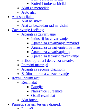
Koferi i torbe za bicikl
Alati za motocikle
Auto alat
Alat specijalni
Alat neiskreći
Alat za bezbedan rad na visini
Zavarivanje i sečenje
Aparati za zavarivanje
Industrijsko zavarivanje
Aparati za zavarivanje mma/rel
Aparati za zavarivanje mig-mag
Aparati za zavarivanje tig
Aparati za tačkasto zavarivanje
Pribor, oprema i delovi za zavariv.
Potrošni materijal
Aparati za sečenje plazmom
Zaštitna oprema za zavarivanje
Rezni i brusni alat
Rezni alat
Burgije
Nareznice i ureznice
Ostali rezni alat
Alat brusni
Punjači, starteri, testeri i dr.uređ.
Punjači