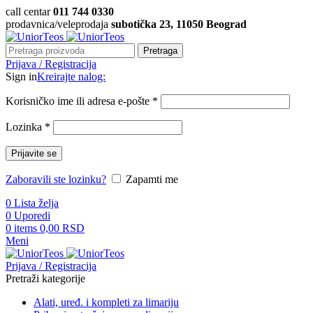
call centar
011 744 0330
prodavnica/veleprodaja
subotička 23, 11050 Beograd
Pretraga
Prijava / Registracija
Sign in
Kreirajte nalog:
Korisničko ime ili adresa e-pošte
*
Lozinka
*
Prijavite se
Zaboravili ste lozinku?
Zapamti me
0
Lista želja
0
Uporedi
0
items
0,00
RSD
Meni
Prijava / Registracija
Pretraži kategorije
Alati, uređ. i kompleti za limariju