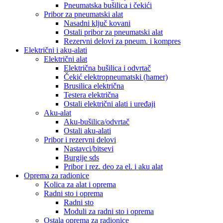
Pneumatska bušilica i čekići
Pribor za pneumatski alat
Nasadni ključ kovani
Ostali pribor za pneumatski alat
Rezervni delovi za pneum. i kompres
Električni i aku-alati
Električni alat
Električna bušilica i odvrtač
Čekić elektropneumatski (hamer)
Brusilica električna
Testera električna
Ostali električni alati i uređaji
Aku-alat
Aku-bušilica/odvrtač
Ostali aku-alati
Pribor i rezervni delovi
Nastavci/bitsevi
Burgije sds
Pribor i rez. deo za el. i aku alat
Oprema za radionice
Kolica za alat i oprema
Radni sto i oprema
Radni sto
Moduli za radni sto i oprema
Ostala oprema za radionice