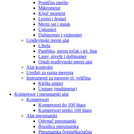
Pomično merilo
Mikrometar
Ključ moment
Lenjiri i šestari
Merni sat i stalak
Uglomeri
Dubinomer i visinomer
Građevinski merni alat
Libela
Pantljika, merni točak i tel. štap
Laser, nivelir i daljinomer
Ostali građevinski merni alat
Alat kontrolni
Uređaji za razna merenja
Instrumenti za merenje el. veličina
Klešta amper
Unimer (multimetar)
Kompresor i pneumatski alat
Kompresori
Kompresori do 100 litara
Kompresori preko 100 litara
Alat pneumatski
Odvrtač pneumatski
Brusilica pneumatska
Pneumatska čegrtaljka/račna