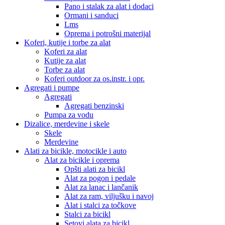
Pano i stalak za alat i dodaci
Ormani i sanduci
Lms
Oprema i potrošni materijal
Koferi, kutije i torbe za alat
Koferi za alat
Kutije za alat
Torbe za alat
Koferi outdoor za os.instr. i opr.
Agregati i pumpe
Agregati
Agregati benzinski
Pumpa za vodu
Dizalice, merdevine i skele
Skele
Merdevine
Alati za bicikle, motocikle i auto
Alat za bicikle i oprema
Opšti alati za bicikl
Alat za pogon i pedale
Alat za lanac i lančanik
Alat za ram, viljušku i navoj
Alat i stalci za točkove
Stalci za bicikl
Setovi alata za bicikl