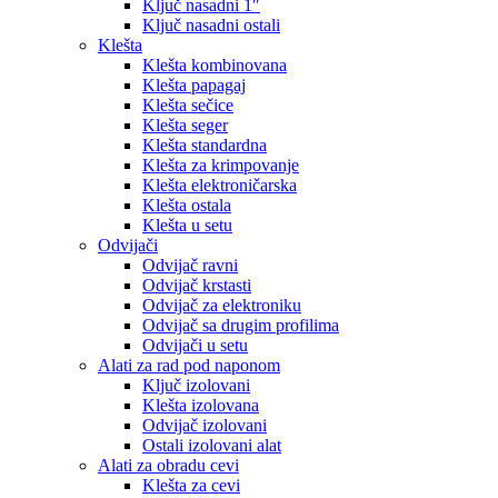
Ključ nasadni 1″
Ključ nasadni ostali
Klešta
Klešta kombinovana
Klešta papagaj
Klešta sečice
Klešta seger
Klešta standardna
Klešta za krimpovanje
Klešta elektroničarska
Klešta ostala
Klešta u setu
Odvijači
Odvijač ravni
Odvijač krstasti
Odvijač za elektroniku
Odvijač sa drugim profilima
Odvijači u setu
Alati za rad pod naponom
Ključ izolovani
Klešta izolovana
Odvijač izolovani
Ostali izolovani alat
Alati za obradu cevi
Klešta za cevi