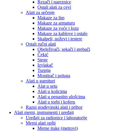
Rezači i nareznice
Ostali alati za cevi
Alati za sečenje
Makaze za lim
Makaze za armaturu
Makaze za voće i lozu
Makaze za kablove i ostalo
Skalpeli, noževi i testere
Ostali ručni alati
Obeleživači, sekači i grebači
Čekić
Stege
Izvlakač
Turpija
Montirač i poluga
Alati u garnituri
Alat u setu
Alati u kolicima
Alati u penastim ulošcima
Alati u torbi i koferu
Razni građevinski alati i pribor
Alati merni, instrumenti i uređaji
Uređaji za radionice i laboratorije
Merni alati opšti
Merne trake (metrovi)