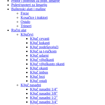
Pribor i potrošni za popr. limarije
Puleri/spoteri za limariju
Baštenski alati i mašine
Freze
Kosačice i traktori
Ostalo
Trimeri
Ručni alat
Ključevi
Ključ cevasti
Ključ kukasti
Ključ podešavajući
Ključ sa t-ručkom
Ključ udarni
Ključ viljuškasti
Ključ viljuškasto okasti
Ključ okasti
Ključ imbus
Ključ brzi
Ključ ostali
Ključ nasadni
Ključ nasadni 1/4″
Ključ nasadni 3/8″
Ključ nasadni 1/2″
Ključ nasadni 3/4″