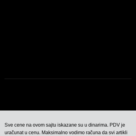
PRODAVNICA
PROGRAM LOJALNOSTI
USLOVI KORIŠĆENJA
POLITIKA KVALITETA
ISO SERTIFIKAT 9001
KONTAKT
Sve cene na ovom sajtu iskazane su u dinarima. PDV je
uračunat u cenu. Maksimalno vodimo računa da svi artikli