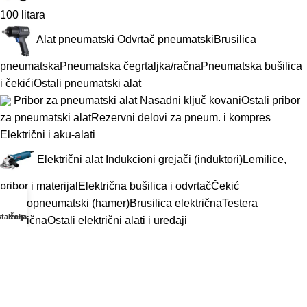
100 litara
Alat pneumatski
Odvrtač pneumatski
Brusilica
pneumatska
Pneumatska čegrtaljka/račna
Pneumatska bušilica
i čekići
Ostali pneumatski alat
Pribor za pneumatski alat
Nasadni ključ kovani
Ostali pribor
za pneumatski alat
Rezervni delovi za pneum. i kompres
Električni i aku-alati
Električni alat
Indukcioni grejači (induktori)
Lemilice,
pribor i materijal
Električna bušilica i odvrtač
Čekić
elektropneumatski (hamer)
Brusilica električna
Testera
sta želja
Korpa
električna
Ostali električni alati i uređaji
Aku-alat
Aku-bušilica/odvrtač
Ostali aku-alati
Pribor i rezervni delovi
Nastavci/bitsevi
Burgije
sds
Pribor i rez. deo za el. i aku alat