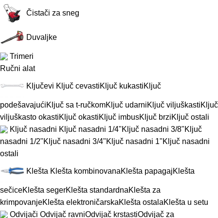
Čistači za sneg
Duvaljke
Trimeri
Ručni alat
Ključevi
Ključ cevasti
Ključ kukasti
Ključ
podešavajući
Ključ sa t-ručkom
Ključ udarni
Ključ viljuškasti
Ključ
viljuškasto okasti
Ključ okasti
Ključ imbus
Ključ brzi
Ključ ostali
Ključ nasadni
Ključ nasadni 1/4"
Ključ nasadni 3/8"
Ključ
nasadni 1/2"
Ključ nasadni 3/4"
Ključ nasadni 1"
Ključ nasadni
ostali
Klešta
Klešta kombinovana
Klešta papagaj
Klešta
sečice
Klešta seger
Klešta standardna
Klešta za
krimpovanje
Klešta elektroničarska
Klešta ostala
Klešta u setu
Odvijači
Odvijač ravni
Odvijač krstasti
Odvijač za