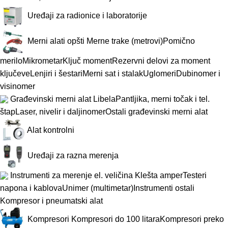
Uređaji za radionice i laboratorije
Merni alati opšti
Merne trake (metrovi)
Pomično
merilo
Mikrometar
Ključ moment
Rezervni delovi za moment
ključeve
Lenjiri i šestari
Merni sat i stalak
Uglomeri
Dubinomer i
visinomer
Građevinski merni alat
Libela
Pantljika, merni točak i tel.
štap
Laser, nivelir i daljinomer
Ostali građevinski merni alat
Alat kontrolni
Uređaji za razna merenja
Instrumenti za merenje el. veličina
Klešta amper
Testeri
napona i kablova
Unimer (multimetar)
Instrumenti ostali
Kompresor i pneumatski alat
Kompresori
Kompresori do 100 litara
Kompresori preko