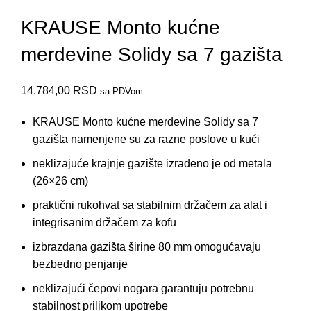
KRAUSE Monto kućne
merdevine Solidy sa 7 gazišta
14.784,00
RSD
sa PDVom
KRAUSE Monto kućne merdevine Solidy sa 7
gazišta
namenjene su za razne poslove u kući
neklizajuće krajnje gazište izrađeno je od metala
(26×26 cm)
praktični rukohvat sa stabilnim držačem za alat i
integrisanim držačem za kofu
izbrazdana gazišta širine 80 mm omogućavaju
bezbedno penjanje
neklizajući čepovi nogara garantuju potrebnu
stabilnost prilikom upotrebe