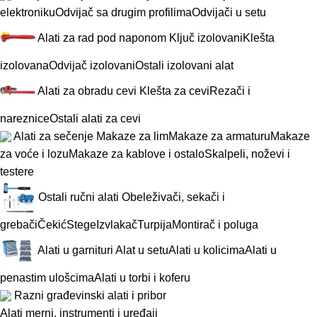
elektroniku
Odvijač sa drugim profilima
Odvijači u setu
Alati za rad pod naponom
Ključ izolovani
Klešta
izolovana
Odvijač izolovani
Ostali izolovani alat
Alati za obradu cevi
Klešta za cevi
Rezači i
nareznice
Ostali alati za cevi
Alati za sečenje
Makaze za lim
Makaze za armaturu
Makaze
za voće i lozu
Makaze za kablove i ostalo
Skalpeli, noževi i
testere
Ostali ručni alati
Obeleživači, sekači i
grebači
Čekić
Stege
Izvlakač
Turpija
Montirač i poluga
Alati u garnituri
Alat u setu
Alati u kolicima
Alati u
penastim ulošcima
Alati u torbi i koferu
Razni građevinski alati i pribor
Alati merni, instrumenti i uređaji