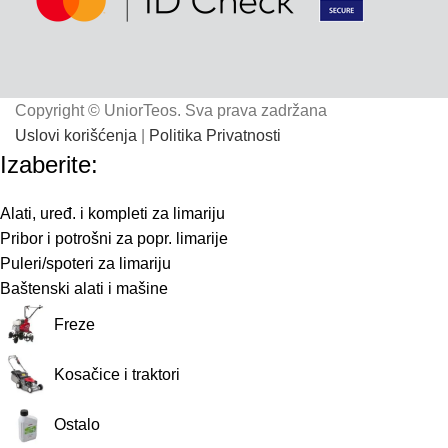
Copyright © UniorTeos. Sva prava zadržana
Uslovi korišćenja
|
Politika Privatnosti
Izaberite:
Alati, uređ. i kompleti za limariju
Pribor i potrošni za popr. limarije
Puleri/spoteri za limariju
Baštenski alati i mašine
Freze
Kosačice i traktori
Ostalo