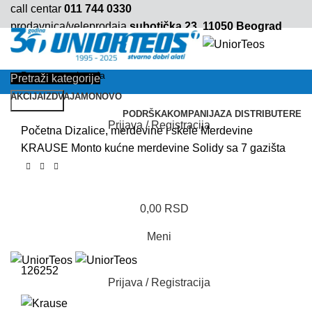
call centar
011 744 0330
prodavnica/veleprodaja
subotička 23, 11050 Beograd
Pretraži kategorije
AKCIJA
IZDVAJAMO
NOVO
Pretraga
PODRŠKA
KOMPANIJA
ZA DISTRIBUTERE
Prijava / Registracija
Početna
Dizalice, merdevine i skele
Merdevine
KRAUSE Monto kućne merdevine Solidy sa 7 gazišta
0,00
RSD
Meni
126252
Prijava / Registracija