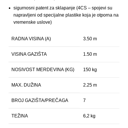
sigurnosni patent za sklapanje (4CS – spojevi su
napravljeni od specijalne plastike koja je otporna na
vremenske uslove)
RADNA VISINA (A)
3.50 m
VISINA GAZIŠTA
1.50 m
NOSIVOST MERDEVINA (KG)
150 kg
MAX. DUŽINA
2.25 m
BROJ GAZIŠTA/PREČAGA
7
TEŽINA
6,2 kg