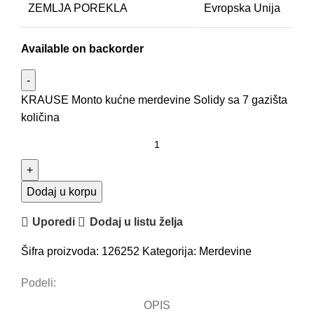
ZEMLJA POREKLA
Evropska Unija
Available on backorder
KRAUSE Monto kućne merdevine Solidy sa 7 gazišta
količina
Dodaj u korpu
Uporedi
Dodaj u listu želja
Šifra proizvoda:
126252
Kategorija:
Merdevine
Podeli:
OPIS