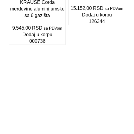
KRAUSE Corda
15.152,00
RSD
merdevine aluminijumske
sa PDVom
Dodaj u korpu
sa 6 gazišta
126344
1
9.545,00
RSD
sa PDVom
Dodaj u korpu
000736