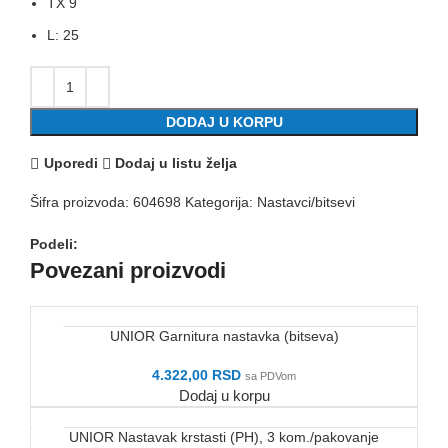
TX 9
L: 25
DODAJ U KORPU
Uporedi
Dodaj u listu želja
Šifra proizvoda:
604698
Kategorija:
Nastavci/bitsevi
Podeli:
Povezani proizvodi
UNIOR Garnitura nastavka (bitseva)
4.322,00
RSD
sa PDVom
Dodaj u korpu
UNIOR Nastavak krstasti (PH), 3 kom./pakovanje