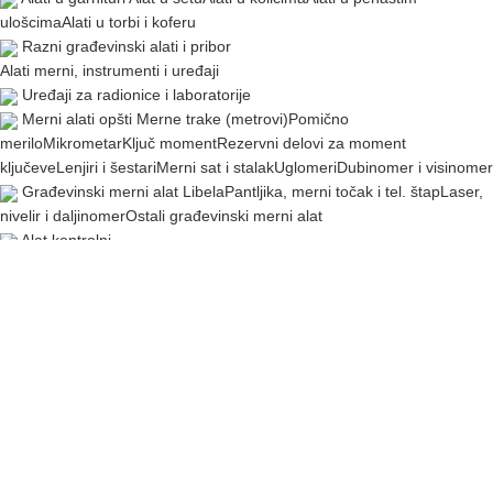
ulošcima
Alati u torbi i koferu
Razni građevinski alati i pribor
Alati merni, instrumenti i uređaji
Uređaji za radionice i laboratorije
Merni alati opšti
Merne trake (metrovi)
Pomično
merilo
Mikrometar
Ključ moment
Rezervni delovi za moment
ključeve
Lenjiri i šestari
Merni sat i stalak
Uglomeri
Dubinomer i visinomer
Građevinski merni alat
Libela
Pantljika, merni točak i tel. štap
Laser,
nivelir i daljinomer
Ostali građevinski merni alat
Alat kontrolni
Uređaji za razna merenja
Instrumenti za merenje el. veličina
Klešta amper
Testeri napona i
kablova
Unimer (multimetar)
Instrumenti ostali
Kompresor i pneumatski alat
Kompresori
Kompresori do 100 litara
Kompresori preko 100 litara
Alat pneumatski
Odvrtač pneumatski
Brusilica
pneumatska
Pneumatska čegrtaljka/račna
Pneumatska bušilica i
čekići
Ostali pneumatski alat
Pribor za pneumatski alat
Nasadni ključ kovani
Ostali pribor za
pneumatski alat
Rezervni delovi za pneum. i kompres