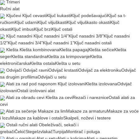
Trimeri
Ručni alat
Ključevi
Ključ cevasti
Ključ kukasti
Ključ podešavajući
Ključ sa t-
ručkom
Ključ udarni
Ključ viljuškasti
Ključ viljuškasto okasti
Ključ
okasti
Ključ imbus
Ključ brzi
Ključ ostali
Ključ nasadni
Ključ nasadni 1/4"
Ključ nasadni 3/8"
Ključ nasadni
1/2"
Ključ nasadni 3/4"
Ključ nasadni 1"
Ključ nasadni ostali
Klešta
Klešta kombinovana
Klešta papagaj
Klešta sečice
Klešta
seger
Klešta standardna
Klešta za krimpovanje
Klešta
elektroničarska
Klešta ostala
Klešta u setu
Odvijači
Odvijač ravni
Odvijač krstasti
Odvijač za elektroniku
Odvijač
sa drugim profilima
Odvijači u setu
Alati za rad pod naponom
Ključ izolovani
Klešta izolovana
Odvijač
izolovani
Ostali izolovani alat
Alati za obradu cevi
Klešta za cevi
Rezači i nareznice
Ostali alati za
cevi
Alati za sečenje
Makaze za lim
Makaze za armaturu
Makaze za voće
i lozu
Makaze za kablove i ostalo
Skalpeli, noževi i testere
Ostali ručni alati
Obeleživači, sekači i
grebači
Čekić
Stege
Izvlakač
Turpija
Montirač i poluga
Alati u garnituri
Alat u setu
Alati u kolicima
Alati u penastim