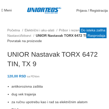
Meni
Prijava / Registracija
Početna
Električni i aku-alati
Pribor i rezervni delovi
Do isteka zaliha
Do isteka zaliha
Do isteka zaliha
Do isteka zaliha
Do isteka zaliha
Do isteka zaliha
Do isteka zaliha
Do isteka zaliha
Nastavci/bitsevi
UNIOR Nastavak TORX 6472 TIN, TX 9
Rasprodaja
Povratak na proizvode
Rasprodaja
UNIOR Nastavak TORX 6472
TIN, TX 9
120,00
RSD
sa PDVom
antikorozivna zaštita
dug vek trajanja
za ručnu upotrebu kao i rad sa električnim alatom