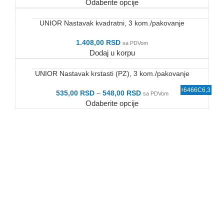
Odaberite opcije
UNIOR Nastavak kvadratni, 3 kom./pakovanje
1.408,00
RSD
sa PDVom
Dodaj u korpu
UNIOR Nastavak krstasti (PZ), 3 kom./pakovanje
6778FBS3
6466C6,3
6503E6,3
6509E6,3
6506E6,3
6715E6,3
6515E6,3
6492C8
535,00
RSD
–
548,00
RSD
sa PDVom
Odaberite opcije