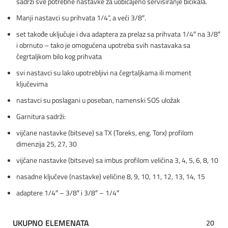
sadrži sve potrebne nastavke za uobičajeno servisiranje bicikala.
Manji nastavci su prihvata 1/4“, a veći 3/8″.
set takođe uključuje i dva adaptera za prelaz sa prihvata 1/4″ na 3/8″
i obrnuto – tako je omogućena upotreba svih nastavaka sa
čegrtaljkom bilo kog prihvata
svi nastavci su lako upotrebljivi na čegrtaljkama ili moment
ključevima
nastavci su poslagani u poseban, namenski SOS uložak
Garnitura sadrži:
vijčane nastavke (bitseve) sa TX (Toreks, eng. Torx) profilom
dimenzija 25, 27, 30
vijčane nastavke (bitseve) sa imbus profilom veličina 3, 4, 5, 6, 8, 10
nasadne ključeve (nastavke) veličine 8, 9, 10, 11, 12, 13, 14, 15
adaptere 1/4″ – 3/8″ i 3/8″ – 1/4″
UKUPNO ELEMENATA
20