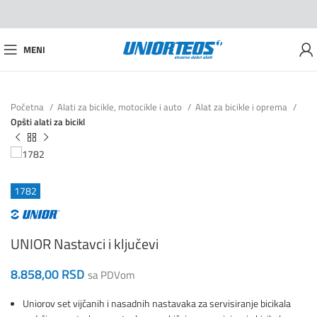
MENI
Početna
Alati za bicikle, motocikle i auto
Alat za bicikle i oprema
Opšti alati za bicikl
1782
UNIOR Nastavci i ključevi
8.858,00
RSD
sa PDVom
Uniorov set vijčanih i nasadnih nastavaka za servisiranje bicikala