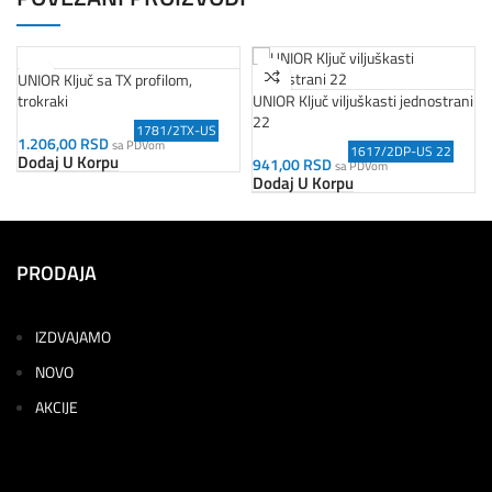
UNIOR Ključ sa TX profilom,
trokraki
UNIOR Ključ viljuškasti jednostrani
22
1781/2TX-US
1.206,00
RSD
sa PDVom
1617/2DP-US 22
Dodaj U Korpu
941,00
RSD
sa PDVom
Dodaj U Korpu
PRODAJA
IZDVAJAMO
NOVO
AKCIJE