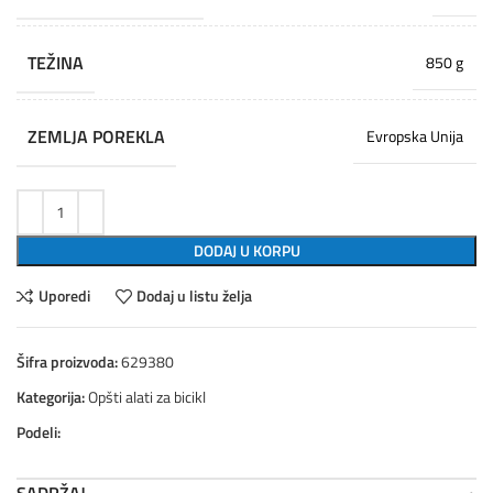
TEŽINA
850 g
ZEMLJA POREKLA
Evropska Unija
DODAJ U KORPU
Uporedi
Dodaj u listu želja
Šifra proizvoda:
629380
Kategorija:
Opšti alati za bicikl
Podeli:
SADRŽAJ