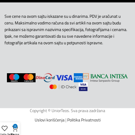
Sve cene na ovom sajtu iskazane su u dinarima. PDV je uračunat u
cenu. Maksimalno vodimo računa da svi artikli na ovom sajtu budu
prikazani sa ispravnim nazivima specifikacija, fotografijama i cenama.
Ipak, ne možemo garantovati da su sve navedene informacije i
fotografije artikala na ovom sajtu u potpunosti ispravne.
Copyright © UniorTeos. Sva prava zadržana
Uslovi korišćenja
|
Politika Privatnosti
0
Lista želja
Korpa