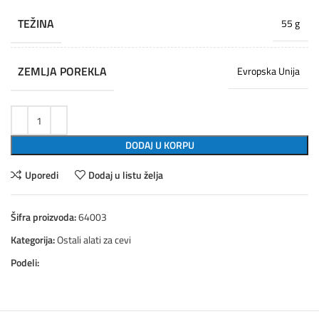
TEŽINA
55 g
ZEMLJA POREKLA
Evropska Unija
DODAJ U KORPU
Uporedi
Dodaj u listu želja
Šifra proizvoda:
64003
Kategorija:
Ostali alati za cevi
Podeli: