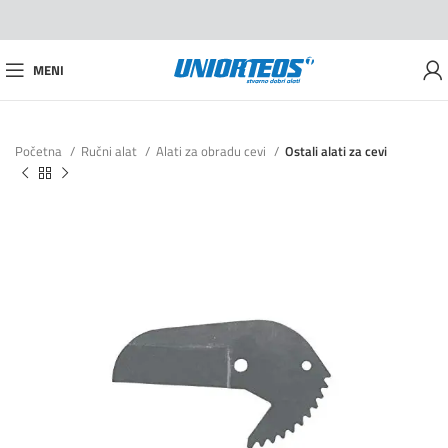
MENI
Početna
Ručni alat
Alati za obradu cevi
Ostali alati za cevi