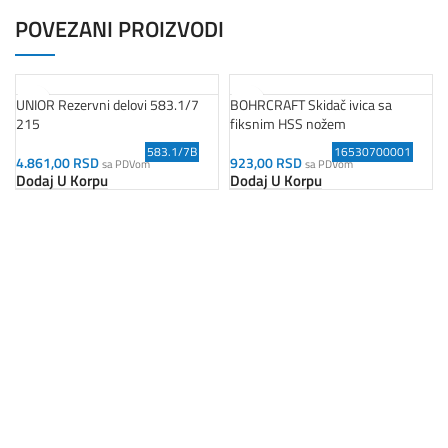
POVEZANI PROIZVODI
UNIOR Rezervni delovi 583.1/7
BOHRCRAFT Skidač ivica sa
215
fiksnim HSS nožem
583.1/7B
16530700001
4.861,00
RSD
923,00
RSD
sa PDVom
sa PDVom
Dodaj U Korpu
Dodaj U Korpu