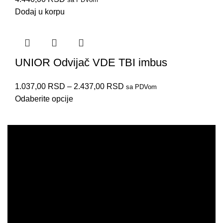
Dodaj u korpu
UNIOR Odvijač VDE TBI imbus
1.037,00
RSD
–
2.437,00
RSD
603CS6ATVD
603CS6AVT
613VDETBI
620VDETBI
613VDE
623VDE
75037
79163
sa PDVom
Odaberite opcije
PRODAJA
IZDVAJAMO
NOVO
AKCIJE
KORISNIČKI NALOG