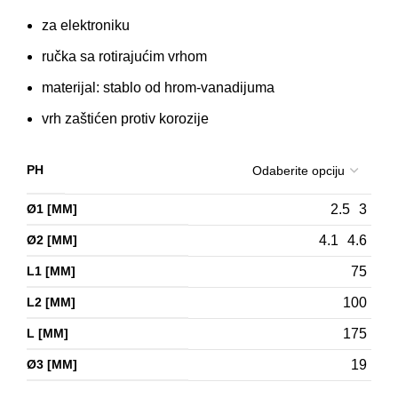
za elektroniku
ručka sa rotirajućim vrhom
materijal: stablo od hrom-vanadijuma
vrh zaštićen protiv korozije
PH
Ø1 [MM]
2.5
3
Ø2 [MM]
4.1
4.6
L1 [MM]
75
L2 [MM]
100
L [MM]
175
Ø3 [MM]
19