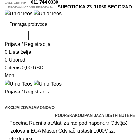
011 744 0330
CALL CENTAR
SUBOTIČKA 23, 11050 BEOGRAD
PRODAVNICA/VELEPRODAJA
Pretraga
Prijava / Registracija
0
Lista želja
0
Uporedi
0
items
0,00
RSD
Meni
Prijava / Registracija
Pretraži kategorije
AKCIJA
IZDVAJAMO
NOVO
PODRŠKA
KOMPANIJA
ZA DISTRIBUTERE
Do isteka zaliha
Do isteka zaliha
Do isteka zaliha
Do isteka zaliha
Početna
Ručni alat
Alati za rad pod naponom
Odvijač
izolovani
EGA Master Odvijač krstasti 1000V za
elektroniku