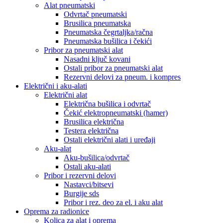
Alat pneumatski
Odvrtač pneumatski
Brusilica pneumatska
Pneumatska čegrtaljka/račna
Pneumatska bušilica i čekići
Pribor za pneumatski alat
Nasadni ključ kovani
Ostali pribor za pneumatski alat
Rezervni delovi za pneum. i kompres
Električni i aku-alati
Električni alat
Električna bušilica i odvrtač
Čekić elektropneumatski (hamer)
Brusilica električna
Testera električna
Ostali električni alati i uređaji
Aku-alat
Aku-bušilica/odvrtač
Ostali aku-alati
Pribor i rezervni delovi
Nastavci/bitsevi
Burgije sds
Pribor i rez. deo za el. i aku alat
Oprema za radionice
Kolica za alat i oprema