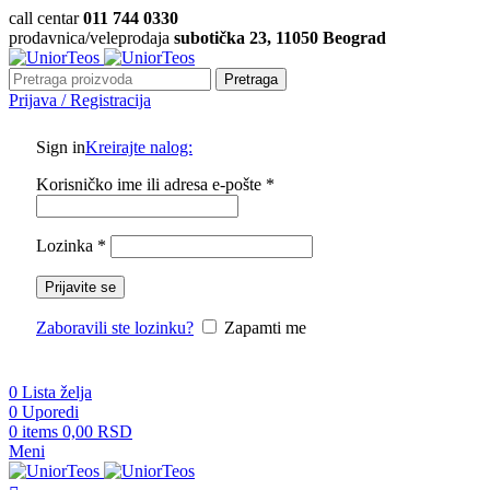
call centar
011 744 0330
prodavnica/veleprodaja
subotička 23, 11050 Beograd
Pretraga
Prijava / Registracija
Sign in
Kreirajte nalog:
Korisničko ime ili adresa e-pošte
*
Lozinka
*
Prijavite se
Zaboravili ste lozinku?
Zapamti me
0
Lista želja
0
Uporedi
0
items
0,00
RSD
Meni