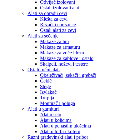
Odvijač izolovani
Ostali izolovani alat
Alati za obradu cevi
Klešta za cevi
Rezači i nareznice
Ostali alati za cevi
Alati za sečenje
Makaze za lim
Makaze za armaturu
Makaze za voće i lozu
Makaze za kablove i ostalo
Skalpeli, noževi i testere
Ostali ručni alati
Obeleživači, sekači i grebači
Čekić
Stege
Izvlakač
Turpija
Montirač i poluga
Alati u garnituri
Alat u setu
Alati u kolicima
Alati u penastim ulošcima
Alati u torbi i koferu
Razni građevinski alati i pribor