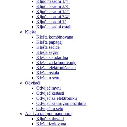
Ključ nasadni 1/4″
Ključ nasadni 3/8″
Ključ nasadni 1/2″
Ključ nasadni 3/4″
Ključ nasadni 1″
Ključ nasadni ostali
Klešta
Klešta kombinovana
Klešta papagaj
Klešta sečice
Klešta seger
Klešta standardna
Klešta za krimpovanje
Klešta elektroničarska
Klešta ostala
Klešta u setu
Odvijači
Odvijač ravni
Odvijač krstasti
Odvijač za elektroniku
Odvijač sa drugim profilima
Odvijači u setu
Alati za rad pod naponom
Ključ izolovani
Klešta izolovana