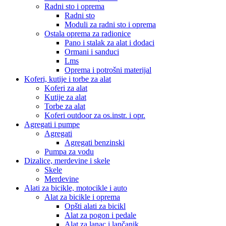
Radni sto i oprema
Radni sto
Moduli za radni sto i oprema
Ostala oprema za radionice
Pano i stalak za alat i dodaci
Ormani i sanduci
Lms
Oprema i potrošni materijal
Koferi, kutije i torbe za alat
Koferi za alat
Kutije za alat
Torbe za alat
Koferi outdoor za os.instr. i opr.
Agregati i pumpe
Agregati
Agregati benzinski
Pumpa za vodu
Dizalice, merdevine i skele
Skele
Merdevine
Alati za bicikle, motocikle i auto
Alat za bicikle i oprema
Opšti alati za bicikl
Alat za pogon i pedale
Alat za lanac i lančanik