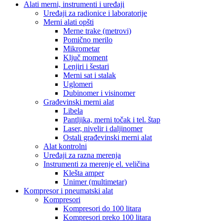
Alati merni, instrumenti i uređaji
Uređaji za radionice i laboratorije
Merni alati opšti
Merne trake (metrovi)
Pomično merilo
Mikrometar
Ključ moment
Lenjiri i šestari
Merni sat i stalak
Uglomeri
Dubinomer i visinomer
Građevinski merni alat
Libela
Pantljika, merni točak i tel. štap
Laser, nivelir i daljinomer
Ostali građevinski merni alat
Alat kontrolni
Uređaji za razna merenja
Instrumenti za merenje el. veličina
Klešta amper
Unimer (multimetar)
Kompresor i pneumatski alat
Kompresori
Kompresori do 100 litara
Kompresori preko 100 litara