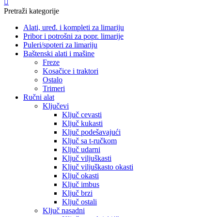
Pretraži kategorije
Alati, uređ. i kompleti za limariju
Pribor i potrošni za popr. limarije
Puleri/spoteri za limariju
Baštenski alati i mašine
Freze
Kosačice i traktori
Ostalo
Trimeri
Ručni alat
Ključevi
Ključ cevasti
Ključ kukasti
Ključ podešavajući
Ključ sa t-ručkom
Ključ udarni
Ključ viljuškasti
Ključ viljuškasto okasti
Ključ okasti
Ključ imbus
Ključ brzi
Ključ ostali
Ključ nasadni