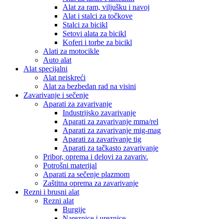
Alat za ram, viljušku i navoj
Alat i stalci za točkove
Stalci za bicikl
Setovi alata za bicikl
Koferi i torbe za bicikl
Alati za motocikle
Auto alat
Alat specijalni
Alat neiskreći
Alat za bezbedan rad na visini
Zavarivanje i sečenje
Aparati za zavarivanje
Industrijsko zavarivanje
Aparati za zavarivanje mma/rel
Aparati za zavarivanje mig-mag
Aparati za zavarivanje tig
Aparati za tačkasto zavarivanje
Pribor, oprema i delovi za zavariv.
Potrošni materijal
Aparati za sečenje plazmom
Zaštitna oprema za zavarivanje
Rezni i brusni alat
Rezni alat
Burgije
Nareznice i ureznice