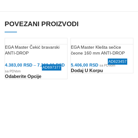
POVEZANI PROIZVODI
EGA Master Čekić bravarski
EGA Master Klešta sečice
ANTI-DROP
čeone 160 mm ANTI-DROP
AD623457
4.383,00
RSD
–
7.262,00
RSD
5.406,00
RSD
sa PDVom
AD697377
Dodaj U Korpu
sa PDVom
Odaberite Opcije