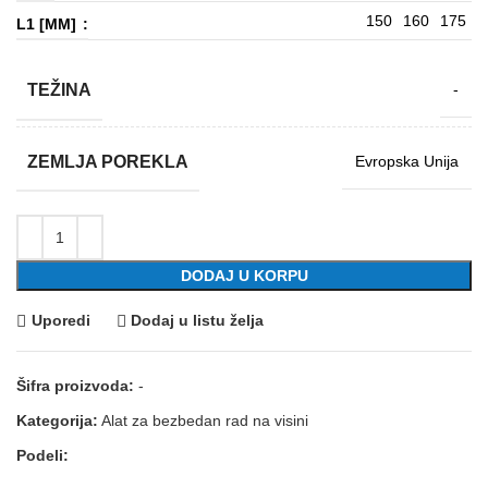
150
160
175
L1 [MM]
TEŽINA
-
ZEMLJA POREKLA
Evropska Unija
DODAJ U KORPU
Uporedi
Dodaj u listu želja
Šifra proizvoda:
-
Kategorija:
Alat za bezbedan rad na visini
Podeli: