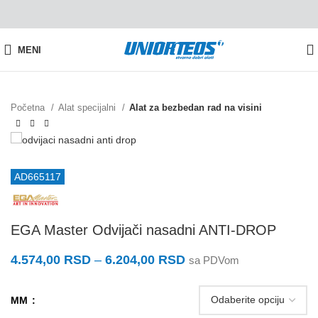
MENI
Početna
Alat specijalni
Alat za bezbedan rad na visini
AD665117
EGA Master Odvijači nasadni ANTI-DROP
4.574,00
RSD
–
6.204,00
RSD
sa PDVom
MM