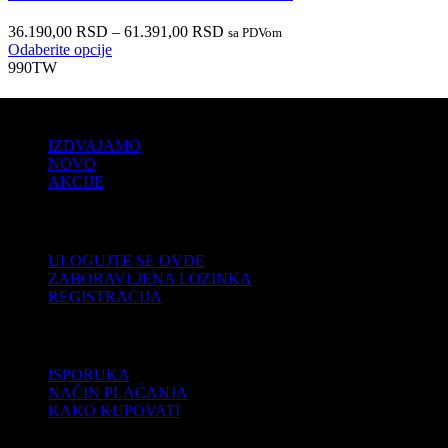
36.190,00
RSD
–
61.391,00
RSD
sa PDVom
Odaberite opcije
990TW
PRODAJA
IZDVAJAMO
NOVO
AKCIJE
KORISNIČKI NALOG
ULOGUJTE SE OVDE
ZABORAVLJENA LOZINKA
REGISTRACIJA
POMOĆ
ISPORUKA
NAČIN PLAĆANJA
KAKO KUPOVATI