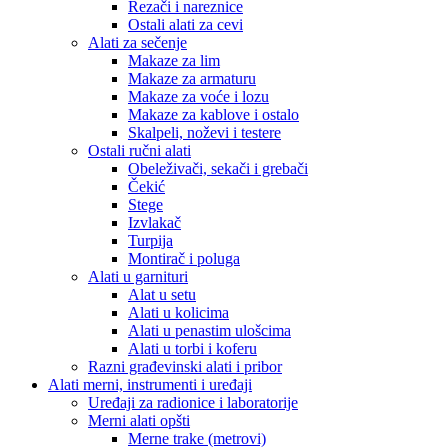
Rezači i nareznice
Ostali alati za cevi
Alati za sečenje
Makaze za lim
Makaze za armaturu
Makaze za voće i lozu
Makaze za kablove i ostalo
Skalpeli, noževi i testere
Ostali ručni alati
Obeleživači, sekači i grebači
Čekić
Stege
Izvlakač
Turpija
Montirač i poluga
Alati u garnituri
Alat u setu
Alati u kolicima
Alati u penastim ulošcima
Alati u torbi i koferu
Razni građevinski alati i pribor
Alati merni, instrumenti i uređaji
Uređaji za radionice i laboratorije
Merni alati opšti
Merne trake (metrovi)