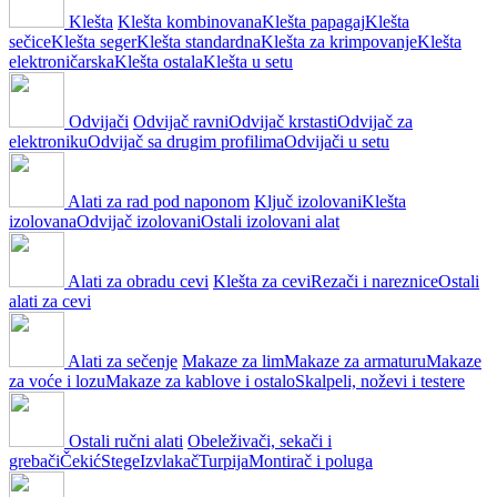
Klešta
Klešta kombinovana
Klešta papagaj
Klešta
sečice
Klešta seger
Klešta standardna
Klešta za krimpovanje
Klešta
elektroničarska
Klešta ostala
Klešta u setu
Odvijači
Odvijač ravni
Odvijač krstasti
Odvijač za
elektroniku
Odvijač sa drugim profilima
Odvijači u setu
Alati za rad pod naponom
Ključ izolovani
Klešta
izolovana
Odvijač izolovani
Ostali izolovani alat
Alati za obradu cevi
Klešta za cevi
Rezači i nareznice
Ostali
alati za cevi
Alati za sečenje
Makaze za lim
Makaze za armaturu
Makaze
za voće i lozu
Makaze za kablove i ostalo
Skalpeli, noževi i testere
Ostali ručni alati
Obeleživači, sekači i
grebači
Čekić
Stege
Izvlakač
Turpija
Montirač i poluga