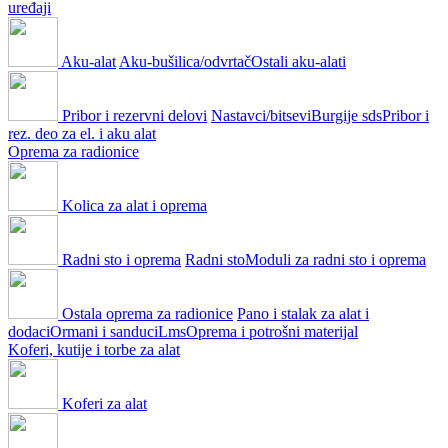
uređaji
Aku-alat
Aku-bušilica/odvrtač
Ostali aku-alati
Pribor i rezervni delovi
Nastavci/bitsevi
Burgije sds
Pribor i
rez. deo za el. i aku alat
Oprema za radionice
Kolica za alat i oprema
Radni sto i oprema
Radni sto
Moduli za radni sto i oprema
Ostala oprema za radionice
Pano i stalak za alat i
dodaci
Ormani i sanduci
Lms
Oprema i potrošni materijal
Koferi, kutije i torbe za alat
Koferi za alat