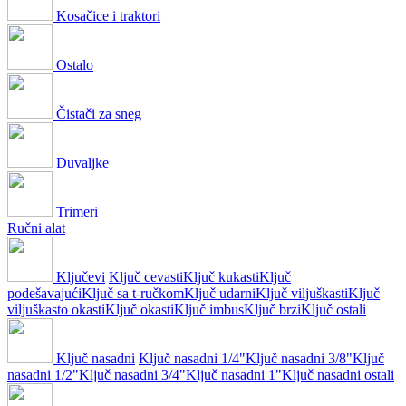
Kosačice i traktori
Ostalo
Čistači za sneg
Duvaljke
Trimeri
Ručni alat
Ključevi
Ključ cevasti
Ključ kukasti
Ključ
podešavajući
Ključ sa t-ručkom
Ključ udarni
Ključ viljuškasti
Ključ
viljuškasto okasti
Ključ okasti
Ključ imbus
Ključ brzi
Ključ ostali
Ključ nasadni
Ključ nasadni 1/4"
Ključ nasadni 3/8"
Ključ
nasadni 1/2"
Ključ nasadni 3/4"
Ključ nasadni 1"
Ključ nasadni ostali