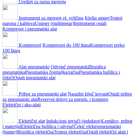
Uređaji za razna merenja
Instrumenti za merenje el. veličina
Klešta amper
Testeri
napona i kablova
Unimer (multimetar)
Instrumenti ostali
Kompresor i pneumatski alat
Kompresori
Kompresori do 100 litara
Kompresori preko
100 litara
Alat pneumatski
Odvrtač pneumatski
Brusilica
pneumatska
Pneumatska čegrtaljka/račna
Pneumatska bušilica i
čekići
Ostali pneumatski alat
Pribor za pneumatski alat
Nasadni ključ kovani
Ostali pribor
za pneumatski alat
Rezervni delovi za pneum. i kompres
Električni i aku-alati
Električni alat
Indukcioni grejači (induktori)
Lemilice, pribor
i materijal
Električna bušilica i odvrtač
Čekić elektropneumatski
(hamer)
Brusilica električna
Testera električna
Ostali električni alati i