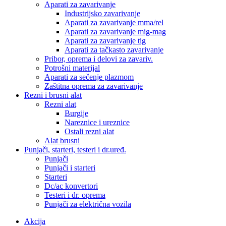
Aparati za zavarivanje
Industrijsko zavarivanje
Aparati za zavarivanje mma/rel
Aparati za zavarivanje mig-mag
Aparati za zavarivanje tig
Aparati za tačkasto zavarivanje
Pribor, oprema i delovi za zavariv.
Potrošni materijal
Aparati za sečenje plazmom
Zaštitna oprema za zavarivanje
Rezni i brusni alat
Rezni alat
Burgije
Nareznice i ureznice
Ostali rezni alat
Alat brusni
Punjači, starteri, testeri i dr.uređ.
Punjači
Punjači i starteri
Starteri
Dc/ac konvertori
Testeri i dr. oprema
Punjači za električna vozila
Akcija