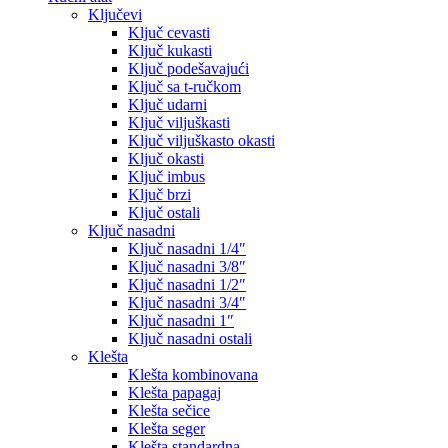
Ključevi
Ključ cevasti
Ključ kukasti
Ključ podešavajući
Ključ sa t-ručkom
Ključ udarni
Ključ viljuškasti
Ključ viljuškasto okasti
Ključ okasti
Ključ imbus
Ključ brzi
Ključ ostali
Ključ nasadni
Ključ nasadni 1/4″
Ključ nasadni 3/8″
Ključ nasadni 1/2″
Ključ nasadni 3/4″
Ključ nasadni 1″
Ključ nasadni ostali
Klešta
Klešta kombinovana
Klešta papagaj
Klešta sečice
Klešta seger
Klešta standardna