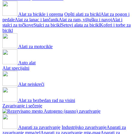
Alat za bicikle i oprema
Opšti alati za bicikl
Alat za pogon i
pedale
Alat za lanac i lančanik
Alat za ram, viljušku i navoj
Alat i
stalci za točkove
Stalci za bicikl
Setovi alata za bicikl
Koferi i torbe za
bicikl
Alati za motocikle
Auto alat
Alat specijalni
Alat neiskreći
Alat za bezbedan rad na visini
Zavarivanje i sečenje
Autogeno (gasno) zavarivanje
Aparati za zavarivanje
Industrijsko zavarivanje
Aparati za
zavarivanje mma/rel
Aparati za zavarivanje mig-mag
Aparati za