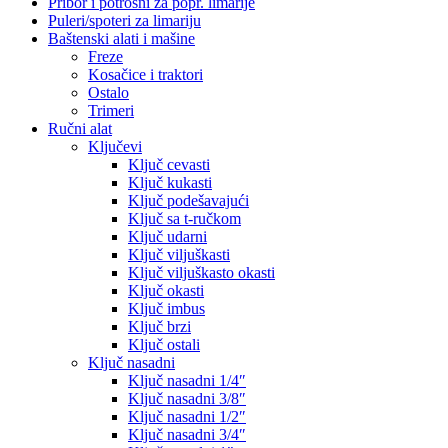
Pribor i potrošni za popr. limarije
Puleri/spoteri za limariju
Baštenski alati i mašine
Freze
Kosačice i traktori
Ostalo
Trimeri
Ručni alat
Ključevi
Ključ cevasti
Ključ kukasti
Ključ podešavajući
Ključ sa t-ručkom
Ključ udarni
Ključ viljuškasti
Ključ viljuškasto okasti
Ključ okasti
Ključ imbus
Ključ brzi
Ključ ostali
Ključ nasadni
Ključ nasadni 1/4″
Ključ nasadni 3/8″
Ključ nasadni 1/2″
Ključ nasadni 3/4″