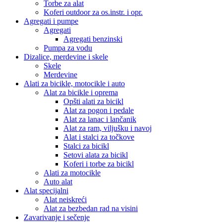
Torbe za alat
Koferi outdoor za os.instr. i opr.
Agregati i pumpe
Agregati
Agregati benzinski
Pumpa za vodu
Dizalice, merdevine i skele
Skele
Merdevine
Alati za bicikle, motocikle i auto
Alat za bicikle i oprema
Opšti alati za bicikl
Alat za pogon i pedale
Alat za lanac i lančanik
Alat za ram, viljušku i navoj
Alat i stalci za točkove
Stalci za bicikl
Setovi alata za bicikl
Koferi i torbe za bicikl
Alati za motocikle
Auto alat
Alat specijalni
Alat neiskreći
Alat za bezbedan rad na visini
Zavarivanje i sečenje