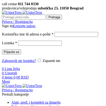
call centar
011 744 0330
prodavnica/veleprodaja
subotička 23, 11050 Beograd
Pretraga
Prijava / Registracija
Sign in
Kreirajte nalog:
Korisničko ime ili adresa e-pošte
*
Lozinka
*
Prijavite se
Zaboravili ste lozinku?
Zapamti me
0
Lista želja
0
Uporedi
0
items
0,00
RSD
Meni
Prijava / Registracija
Pretraži kategorije
Alati, uređ. i kompleti za limariju