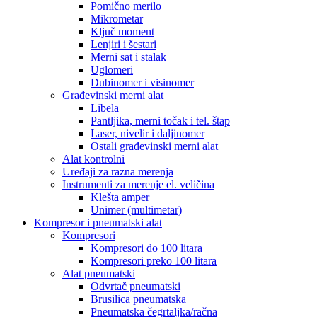
Pomično merilo
Mikrometar
Ključ moment
Lenjiri i šestari
Merni sat i stalak
Uglomeri
Dubinomer i visinomer
Građevinski merni alat
Libela
Pantljika, merni točak i tel. štap
Laser, nivelir i daljinomer
Ostali građevinski merni alat
Alat kontrolni
Uređaji za razna merenja
Instrumenti za merenje el. veličina
Klešta amper
Unimer (multimetar)
Kompresor i pneumatski alat
Kompresori
Kompresori do 100 litara
Kompresori preko 100 litara
Alat pneumatski
Odvrtač pneumatski
Brusilica pneumatska
Pneumatska čegrtaljka/račna