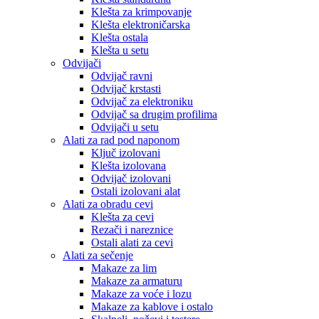
Klešta za krimpovanje
Klešta elektroničarska
Klešta ostala
Klešta u setu
Odvijači
Odvijač ravni
Odvijač krstasti
Odvijač za elektroniku
Odvijač sa drugim profilima
Odvijači u setu
Alati za rad pod naponom
Ključ izolovani
Klešta izolovana
Odvijač izolovani
Ostali izolovani alat
Alati za obradu cevi
Klešta za cevi
Rezači i nareznice
Ostali alati za cevi
Alati za sečenje
Makaze za lim
Makaze za armaturu
Makaze za voće i lozu
Makaze za kablove i ostalo