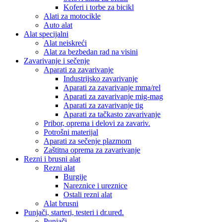
Koferi i torbe za bicikl
Alati za motocikle
Auto alat
Alat specijalni
Alat neiskreći
Alat za bezbedan rad na visini
Zavarivanje i sečenje
Aparati za zavarivanje
Industrijsko zavarivanje
Aparati za zavarivanje mma/rel
Aparati za zavarivanje mig-mag
Aparati za zavarivanje tig
Aparati za tačkasto zavarivanje
Pribor, oprema i delovi za zavariv.
Potrošni materijal
Aparati za sečenje plazmom
Zaštitna oprema za zavarivanje
Rezni i brusni alat
Rezni alat
Burgije
Nareznice i ureznice
Ostali rezni alat
Alat brusni
Punjači, starteri, testeri i dr.uređ.
Punjači