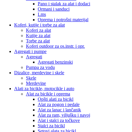
Pano i stalak za alat i dodaci
Ormani i sanduci
Lms
Oprema i potrošni materijal
Koferi, kutije i torbe za alat
Koferi za alat
Kutije za alat
Torbe za alat
Koferi outdoor za os.instr. i opr.
Agregati i pumpe
Agregati
Agregati benzinski
Pumpa za vodu
Dizalice, merdevine i skele
Skele
Merdevine
Alati za bicikle, motocikle i auto
Alat za bicikle i oprema
Opšti alati za bicikl
Alat za pogon i pedale
Alat za lanac i lančanik
Alat za ram, viljušku i navoj
Alat i stalci za točkove
Stalci za bicikl
Setovi alata za bicikl