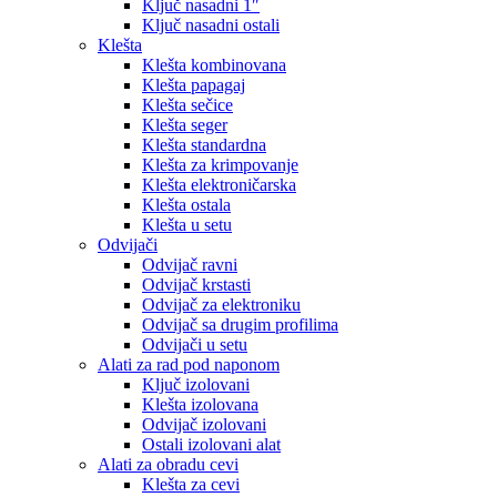
Ključ nasadni 1″
Ključ nasadni ostali
Klešta
Klešta kombinovana
Klešta papagaj
Klešta sečice
Klešta seger
Klešta standardna
Klešta za krimpovanje
Klešta elektroničarska
Klešta ostala
Klešta u setu
Odvijači
Odvijač ravni
Odvijač krstasti
Odvijač za elektroniku
Odvijač sa drugim profilima
Odvijači u setu
Alati za rad pod naponom
Ključ izolovani
Klešta izolovana
Odvijač izolovani
Ostali izolovani alat
Alati za obradu cevi
Klešta za cevi