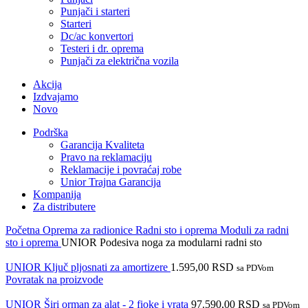
Punjači i starteri
Starteri
Dc/ac konvertori
Testeri i dr. oprema
Punjači za električna vozila
Akcija
Izdvajamo
Novo
Podrška
Garancija Kvaliteta
Pravo na reklamaciju
Reklamacije i povraćaj robe
Unior Trajna Garancija
Kompanija
Za distributere
Početna
Oprema za radionice
Radni sto i oprema
Moduli za radni
sto i oprema
UNIOR Podesiva noga za modularni radni sto
UNIOR Ključ pljosnati za amortizere
1.595,00
RSD
sa PDVom
Povratak na proizvode
UNIOR Širi orman za alat - 2 fioke i vrata
97.590,00
RSD
sa PDVom