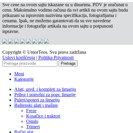
Sve cene na ovom sajtu iskazane su u dinarima. PDV je uračunat u
cenu. Maksimalno vodimo računa da svi artikli na ovom sajtu budu
prikazani sa ispravnim nazivima specifikacija, fotografijama i
cenama. Ipak, ne možemo garantovati da su sve navedene
informacije i fotografije artikala na ovom sajtu u potpunosti
ispravne.
Copyright © UniorTeos. Sva prava zadržana
Uslovi korišćenja
|
Politika Privatnosti
Pretraga
Meni
Kategorije
Alati, uređ. i kompleti za limariju
Pribor i potrošni za popr. limarije
Puleri/spoteri za limariju
Baštenski alati i mašine
Freze
Kosačice i traktori
Ostalo
Trimeri
Ručni alat