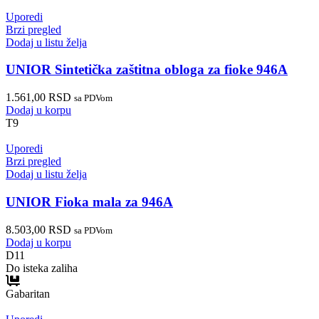
Uporedi
Brzi pregled
Dodaj u listu želja
UNIOR Sintetička zaštitna obloga za fioke 946A
1.561,00
RSD
sa PDVom
Dodaj u korpu
T9
Uporedi
Brzi pregled
Dodaj u listu želja
UNIOR Fioka mala za 946A
8.503,00
RSD
sa PDVom
Dodaj u korpu
D11
Do isteka zaliha
Gabaritan