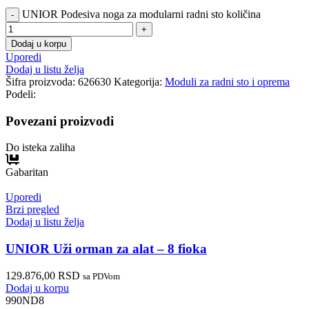
UNIOR Podesiva noga za modularni radni sto količina
Dodaj u korpu
Uporedi
Dodaj u listu želja
Šifra proizvoda:
626630
Kategorija:
Moduli za radni sto i oprema
Podeli:
Povezani proizvodi
Do isteka zaliha
Gabaritan
Uporedi
Brzi pregled
Dodaj u listu želja
UNIOR Uži orman za alat – 8 fioka
129.876,00
RSD
sa PDVom
Dodaj u korpu
990ND8