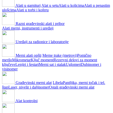
Alati u garnituri
Alat u setu
Alati u kolicima
Alati u penastim
ulošcima
Alati u torbi i koferu
Razni građevinski alati i pribor
Alati merni, instrumenti i uređaji
Uređaji za radionice i laboratorije
Merni alati opšti
Merne trake (metrovi)
Pomično
merilo
Mikrometar
Ključ moment
Rezervni delovi za moment
ključeve
Lenjiri i šestari
Merni sat i stalak
Uglomeri
Dubinomer i
visinomer
Građevinski merni alat
Libela
Pantljika, merni točak i tel.
štap
Laser, nivelir i daljinomer
Ostali građevinski merni alat
Alat kontrolni