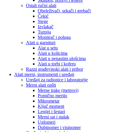
Skalpeli, noževi i testere
Ostali ručni alati
Obeleživači, sekači i grebači
Čekić
Stege
Izvlakač
Turpija
Montirač i poluga
Alati u garnituri
Alat u setu
Alati u kolicima
Alati u penastim ulošcima
Alati u torbi i koferu
Razni građevinski alati i pribor
Alati merni, instrumenti i uređaji
Uređaji za radionice i laboratorije
Merni alati opšti
Merne trake (metrovi)
Pomično merilo
Mikrometar
Ključ moment
Lenjiri i šestari
Merni sat i stalak
Uglomeri
Dubinomer i visinomer