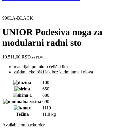
990LA-BLACK
UNIOR Podesiva noga za
modularni radni sto
19.511,00
RSD
sa PDVom
materijal: premium čelični lim
zaštitni, ekološki lak bez kadmijuma i olova
100
650
680
690
1110
Težina
11,8 kg
Available on backorder