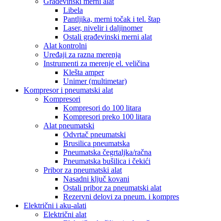
Građevinski merni alat
Libela
Pantljika, merni točak i tel. štap
Laser, nivelir i daljinomer
Ostali građevinski merni alat
Alat kontrolni
Uređaji za razna merenja
Instrumenti za merenje el. veličina
Klešta amper
Unimer (multimetar)
Kompresor i pneumatski alat
Kompresori
Kompresori do 100 litara
Kompresori preko 100 litara
Alat pneumatski
Odvrtač pneumatski
Brusilica pneumatska
Pneumatska čegrtaljka/račna
Pneumatska bušilica i čekići
Pribor za pneumatski alat
Nasadni ključ kovani
Ostali pribor za pneumatski alat
Rezervni delovi za pneum. i kompres
Električni i aku-alati
Električni alat