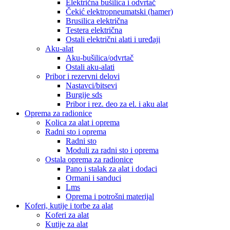
Električna bušilica i odvrtač
Čekić elektropneumatski (hamer)
Brusilica električna
Testera električna
Ostali električni alati i uređaji
Aku-alat
Aku-bušilica/odvrtač
Ostali aku-alati
Pribor i rezervni delovi
Nastavci/bitsevi
Burgije sds
Pribor i rez. deo za el. i aku alat
Oprema za radionice
Kolica za alat i oprema
Radni sto i oprema
Radni sto
Moduli za radni sto i oprema
Ostala oprema za radionice
Pano i stalak za alat i dodaci
Ormani i sanduci
Lms
Oprema i potrošni materijal
Koferi, kutije i torbe za alat
Koferi za alat
Kutije za alat