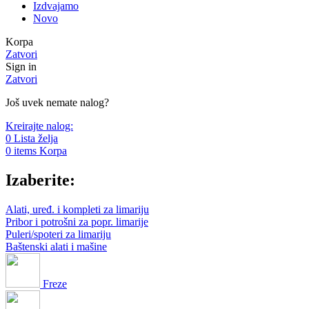
Izdvajamo
Novo
Korpa
Zatvori
Sign in
Zatvori
Još uvek nemate nalog?
Kreirajte nalog:
0
Lista želja
0
items
Korpa
Izaberite:
Alati, uređ. i kompleti za limariju
Pribor i potrošni za popr. limarije
Puleri/spoteri za limariju
Baštenski alati i mašine
Freze