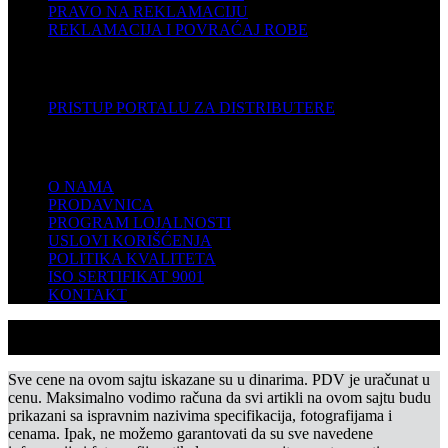
PRAVO NA REKLAMACIJU
REKLAMACIJA I POVRAĆAJ ROBE
DISTRIBUTERI
PRISTUP PORTALU ZA DISTRIBUTERE
KOMPANIJA
O NAMA
PRODAVNICA
PROGRAM LOJALNOSTI
USLOVI KORIŠĆENJA
POLITIKA KVALITETA
ISO SERTIFIKAT 9001
KONTAKT
Sve cene na ovom sajtu iskazane su u dinarima. PDV je uračunat u
cenu. Maksimalno vodimo računa da svi artikli na ovom sajtu budu
prikazani sa ispravnim nazivima specifikacija, fotografijama i
cenama. Ipak, ne možemo garantovati da su sve navedene