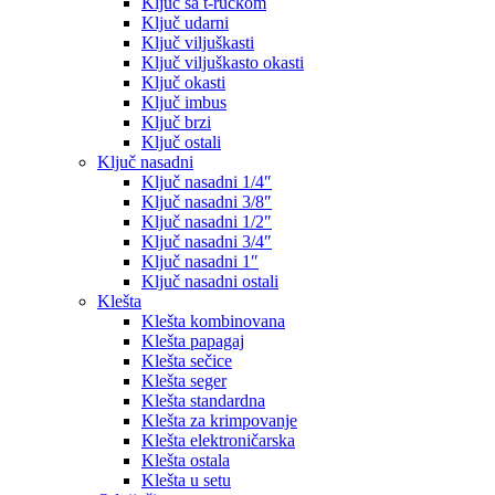
Ključ sa t-ručkom
Ključ udarni
Ključ viljuškasti
Ključ viljuškasto okasti
Ključ okasti
Ključ imbus
Ključ brzi
Ključ ostali
Ključ nasadni
Ključ nasadni 1/4″
Ključ nasadni 3/8″
Ključ nasadni 1/2″
Ključ nasadni 3/4″
Ključ nasadni 1″
Ključ nasadni ostali
Klešta
Klešta kombinovana
Klešta papagaj
Klešta sečice
Klešta seger
Klešta standardna
Klešta za krimpovanje
Klešta elektroničarska
Klešta ostala
Klešta u setu