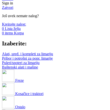
Sign in
Zatvori
Još uvek nemate nalog?
Kreirajte nalog:
0
Lista želja
0
items
Korpa
Izaberite:
Alati, uređ. i kompleti za limariju
Pribor i potrošni za popr. limarije
Puleri/spoteri za limariju
Baštenski alati i mašine
Freze
Kosačice i traktori
Ostalo