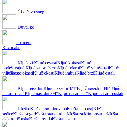
Čistači za sneg
Duvaljke
Trimeri
Ručni alat
Ključevi
Ključ cevasti
Ključ kukasti
Ključ
podešavajući
Ključ sa t-ručkom
Ključ udarni
Ključ viljuškasti
Ključ
viljuškasto okasti
Ključ okasti
Ključ imbus
Ključ brzi
Ključ ostali
Ključ nasadni
Ključ nasadni 1/4"
Ključ nasadni 3/8"
Ključ
nasadni 1/2"
Ključ nasadni 3/4"
Ključ nasadni 1"
Ključ nasadni ostali
Klešta
Klešta kombinovana
Klešta papagaj
Klešta
sečice
Klešta seger
Klešta standardna
Klešta za krimpovanje
Klešta
elektroničarska
Klešta ostala
Klešta u setu