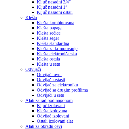
Ključ nasadni 3/4″
Ključ nasadni 1″
Ključ nasadni ostali
Klešta
Klešta kombinovana
Klešta papagaj
Klešta sečice
Klešta seger
Klešta standardna
Klešta za krimpovanje
Klešta elektroničarska
Klešta ostala
Klešta u setu
Odvijači
Odvijač ravni
Odvijač krstasti
Odvijač za elektroniku
Odvijač sa drugim profilima
Odvijači u setu
Alati za rad pod naponom
Ključ izolovani
Klešta izolovana
Odvijač izolovani
Ostali izolovani alat
Alati za obradu cevi