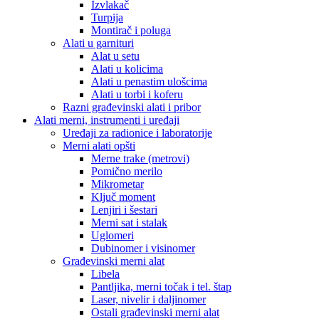
Izvlakač
Turpija
Montirač i poluga
Alati u garnituri
Alat u setu
Alati u kolicima
Alati u penastim ulošcima
Alati u torbi i koferu
Razni građevinski alati i pribor
Alati merni, instrumenti i uređaji
Uređaji za radionice i laboratorije
Merni alati opšti
Merne trake (metrovi)
Pomično merilo
Mikrometar
Ključ moment
Lenjiri i šestari
Merni sat i stalak
Uglomeri
Dubinomer i visinomer
Građevinski merni alat
Libela
Pantljika, merni točak i tel. štap
Laser, nivelir i daljinomer
Ostali građevinski merni alat