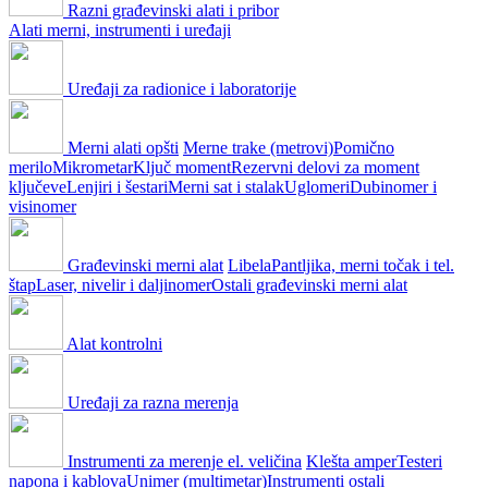
Razni građevinski alati i pribor
Alati merni, instrumenti i uređaji
Uređaji za radionice i laboratorije
Merni alati opšti
Merne trake (metrovi)
Pomično
merilo
Mikrometar
Ključ moment
Rezervni delovi za moment
ključeve
Lenjiri i šestari
Merni sat i stalak
Uglomeri
Dubinomer i
visinomer
Građevinski merni alat
Libela
Pantljika, merni točak i tel.
štap
Laser, nivelir i daljinomer
Ostali građevinski merni alat
Alat kontrolni
Uređaji za razna merenja
Instrumenti za merenje el. veličina
Klešta amper
Testeri
napona i kablova
Unimer (multimetar)
Instrumenti ostali