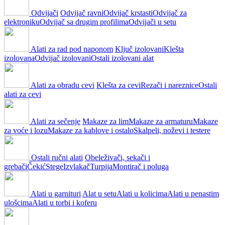
Odvijači
Odvijač ravni
Odvijač krstasti
Odvijač za
elektroniku
Odvijač sa drugim profilima
Odvijači u setu
Alati za rad pod naponom
Ključ izolovani
Klešta
izolovana
Odvijač izolovani
Ostali izolovani alat
Alati za obradu cevi
Klešta za cevi
Rezači i nareznice
Ostali
alati za cevi
Alati za sečenje
Makaze za lim
Makaze za armaturu
Makaze
za voće i lozu
Makaze za kablove i ostalo
Skalpeli, noževi i testere
Ostali ručni alati
Obeleživači, sekači i
grebači
Čekić
Stege
Izvlakač
Turpija
Montirač i poluga
Alati u garnituri
Alat u setu
Alati u kolicima
Alati u penastim
ulošcima
Alati u torbi i koferu