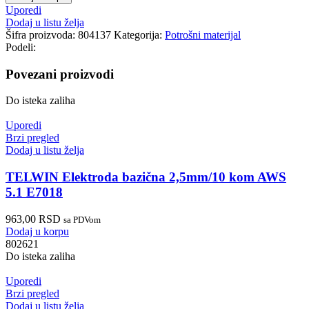
Uporedi
Dodaj u listu želja
Šifra proizvoda:
804137
Kategorija:
Potrošni materijal
Podeli:
Povezani proizvodi
Do isteka zaliha
Uporedi
Brzi pregled
Dodaj u listu želja
TELWIN Elektroda bazična 2,5mm/10 kom AWS
5.1 E7018
963,00
RSD
sa PDVom
Dodaj u korpu
802621
Do isteka zaliha
Uporedi
Brzi pregled
Dodaj u listu želja