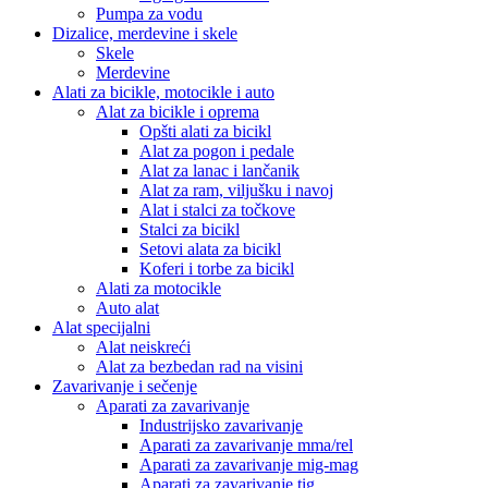
Pumpa za vodu
Dizalice, merdevine i skele
Skele
Merdevine
Alati za bicikle, motocikle i auto
Alat za bicikle i oprema
Opšti alati za bicikl
Alat za pogon i pedale
Alat za lanac i lančanik
Alat za ram, viljušku i navoj
Alat i stalci za točkove
Stalci za bicikl
Setovi alata za bicikl
Koferi i torbe za bicikl
Alati za motocikle
Auto alat
Alat specijalni
Alat neiskreći
Alat za bezbedan rad na visini
Zavarivanje i sečenje
Aparati za zavarivanje
Industrijsko zavarivanje
Aparati za zavarivanje mma/rel
Aparati za zavarivanje mig-mag
Aparati za zavarivanje tig