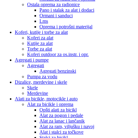
Ostala oprema za radionice
Pano i stalak za alat i dodaci
Ormani i sanduci
Lms
Oprema i potrošni materijal
Koferi, kutije i torbe za alat
Koferi za alat
Kutije za alat
Torbe za alat
Koferi outdoor za os.instr. i opr.
Agregati i pumpe
Agregati
Agregati benzinski
Pumpa za vodu
Dizalice, merdevine i skele
Skele
Merdevine
Alati za bicikle, motocikle i auto
Alat za bicikle i oprema
Opšti alati za bicikl
Alat za pogon i pedale
Alat za lanac i lančanik
Alat za ram, viljušku i navoj
Alat i stalci za točkove
Stalci za bicikl