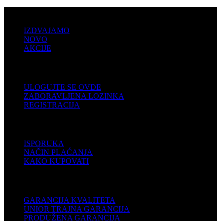
PRODAJA
IZDVAJAMO
NOVO
AKCIJE
KORISNIČKI NALOG
ULOGUJTE SE OVDE
ZABORAVLJENA LOZINKA
REGISTRACIJA
POMOĆ
ISPORUKA
NAČIN PLAĆANJA
KAKO KUPOVATI
PODRŠKA
GARANCIJA KVALITETA
UNIOR TRAJNA GARANCIJA
PRODUŽENA GARANCIJA