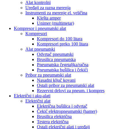
Alat kontrolni
Uređaji za razna merenja
Instrumenti za merenje el. veličina
Klešta amper
Unimer (multimetar)
Kompresor i pneumatski alat
Kompresori
Kompresori do 100 litara
Kompresori preko 100 litara
Alat pneumatski
Odvrtač pneumatski
Brusilica pneumatska
Pneumatska čegrtaljka/račna
Pneumatska bušilica i čekići
Pribor za pneumatski alat
Nasadni ključ kovani
Ostali pribor za pneumatski alat
Rezervni delovi za pneum. i kompres
Električni i aku-alati
Električni alat
Električna bušilica i odvrtač
Čekić elektropneumatski (hamer)
Brusilica električna
Testera električna
Ostali električni alati i uređaji