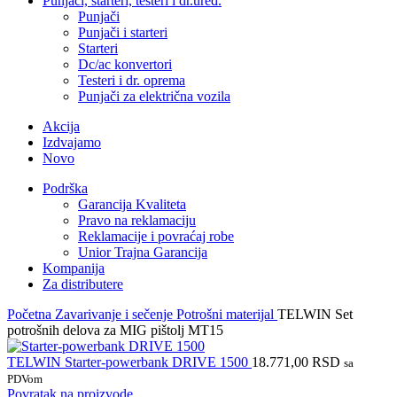
Punjači, starteri, testeri i dr.uređ.
Punjači
Punjači i starteri
Starteri
Dc/ac konvertori
Testeri i dr. oprema
Punjači za električna vozila
Akcija
Izdvajamo
Novo
Podrška
Garancija Kvaliteta
Pravo na reklamaciju
Reklamacije i povraćaj robe
Unior Trajna Garancija
Kompanija
Za distributere
Početna
Zavarivanje i sečenje
Potrošni materijal
TELWIN Set
potrošnih delova za MIG pištolj MT15
TELWIN Starter-powerbank DRIVE 1500
18.771,00
RSD
sa
PDVom
Povratak na proizvode