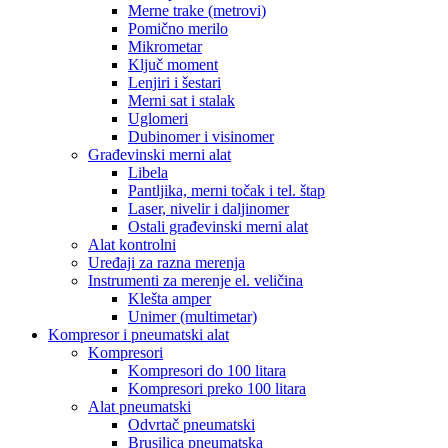
Merne trake (metrovi)
Pomično merilo
Mikrometar
Ključ moment
Lenjiri i šestari
Merni sat i stalak
Uglomeri
Dubinomer i visinomer
Građevinski merni alat
Libela
Pantljika, merni točak i tel. štap
Laser, nivelir i daljinomer
Ostali građevinski merni alat
Alat kontrolni
Uređaji za razna merenja
Instrumenti za merenje el. veličina
Klešta amper
Unimer (multimetar)
Kompresor i pneumatski alat
Kompresori
Kompresori do 100 litara
Kompresori preko 100 litara
Alat pneumatski
Odvrtač pneumatski
Brusilica pneumatska