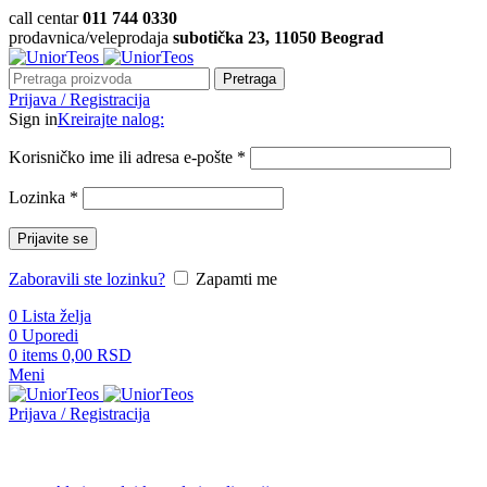
call centar
011 744 0330
prodavnica/veleprodaja
subotička 23, 11050 Beograd
Pretraga
Prijava / Registracija
Sign in
Kreirajte nalog:
Korisničko ime ili adresa e-pošte
*
Lozinka
*
Prijavite se
Zaboravili ste lozinku?
Zapamti me
0
Lista želja
0
Uporedi
0
items
0,00
RSD
Meni
Prijava / Registracija
Pretraži kategorije