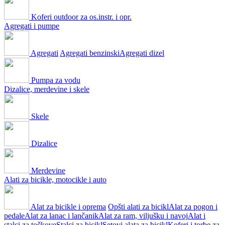
Koferi outdoor za os.instr. i opr.
Agregati i pumpe
Agregati
Agregati benzinski
Agregati dizel
Pumpa za vodu
Dizalice, merdevine i skele
Skele
Dizalice
Merdevine
Alati za bicikle, motocikle i auto
Alat za bicikle i oprema
Opšti alati za bicikl
Alat za pogon i
pedale
Alat za lanac i lančanik
Alat za ram, viljušku i navoj
Alat i
stalci za točkove
Stalci za bicikl
Setovi alata za bicikl
Koferi i torbe za