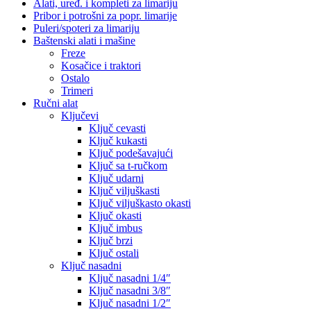
Alati, uređ. i kompleti za limariju
Pribor i potrošni za popr. limarije
Puleri/spoteri za limariju
Baštenski alati i mašine
Freze
Kosačice i traktori
Ostalo
Trimeri
Ručni alat
Ključevi
Ključ cevasti
Ključ kukasti
Ključ podešavajući
Ključ sa t-ručkom
Ključ udarni
Ključ viljuškasti
Ključ viljuškasto okasti
Ključ okasti
Ključ imbus
Ključ brzi
Ključ ostali
Ključ nasadni
Ključ nasadni 1/4″
Ključ nasadni 3/8″
Ključ nasadni 1/2″