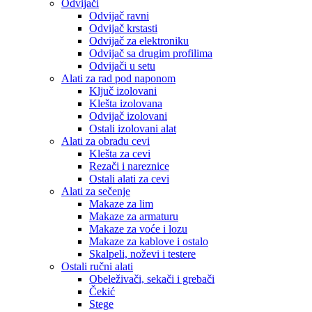
Odvijači
Odvijač ravni
Odvijač krstasti
Odvijač za elektroniku
Odvijač sa drugim profilima
Odvijači u setu
Alati za rad pod naponom
Ključ izolovani
Klešta izolovana
Odvijač izolovani
Ostali izolovani alat
Alati za obradu cevi
Klešta za cevi
Rezači i nareznice
Ostali alati za cevi
Alati za sečenje
Makaze za lim
Makaze za armaturu
Makaze za voće i lozu
Makaze za kablove i ostalo
Skalpeli, noževi i testere
Ostali ručni alati
Obeleživači, sekači i grebači
Čekić
Stege