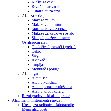
Klešta za cevi
Rezači i nareznice
Ostali alati za cevi
Alati za sečenje
Makaze za lim
Makaze za armaturu
Makaze za voće i lozu
Makaze za kablove i ostalo
Skalpeli, noževi i testere
Ostali ručni alati
Obeleživači, sekači i grebači
Čekić
Stege
Izvlakač
Turpija
Montirač i poluga
Alati u garnituri
Alat u setu
Alati u kolicima
Alati u penastim ulošcima
Alati u torbi i koferu
Razni građevinski alati i pribor
Alati merni, instrumenti i uređaji
Uređaji za radionice i laboratorije
Merni alati opšti