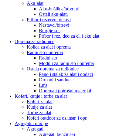
Aku-alat
Aku-bušilica/odvrtač
Ostali aku-alati
Pribor i rezervni delovi
Nastavci/bitsevi
Burgije sds
Pribor i rez. deo za el. i aku alat
Oprema za radionice
Kolica za alat i oprema
Radni sto i oprema
Radni sto
Moduli za radni sto i oprema
Ostala oprema za radionice
Pano i stalak za alat i dodaci
Ormani i sanduci
Lms
Oprema i potrošni materijal
Koferi, kutije i torbe za alat
Koferi za alat
Kutije za alat
Torbe za alat
Koferi outdoor za os.instr. i opr.
Agregati i pumpe
Agregati
Agregati benzinski