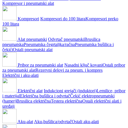
Kompresor i pneumatski alat
Kompresori
Kompresori do 100 litara
Kompresori preko
100 litara
Alat pneumatski
Odvrtač pneumatski
Brusilica
pneumatska
Pneumatska čegrtaljka/račna
Pneumatska bušilica i
čekići
Ostali pneumatski alat
Pribor za pneumatski alat
Nasadni ključ kovani
Ostali pribor
za pneumatski alat
Rezervni delovi za pneum. i kompres
Električni i aku-alati
Električni alat
Indukcioni grejači (induktori)
Lemilice, pribor
i materijal
Električna bušilica i odvrtač
Čekić elektropneumatski
(hamer)
Brusilica električna
Testera električna
Ostali električni alati i
uređaji
Aku-alat
Aku-bušilica/odvrtač
Ostali aku-alati