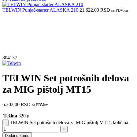
TELWIN Punjač-starter ALASKA 210
21.622,00
RSD
sa PDVom
804137
TELWIN Set potrošnih delova
za MIG pištolj MT15
6.202,00
RSD
sa PDVom
Težina
320 g
TELWIN Set potrošnih delova za MIG pištolj MT15 količina
Dodaj u korpu