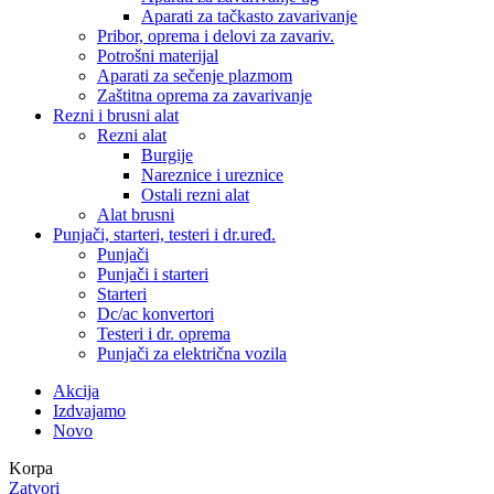
Aparati za tačkasto zavarivanje
Pribor, oprema i delovi za zavariv.
Potrošni materijal
Aparati za sečenje plazmom
Zaštitna oprema za zavarivanje
Rezni i brusni alat
Rezni alat
Burgije
Nareznice i ureznice
Ostali rezni alat
Alat brusni
Punjači, starteri, testeri i dr.uređ.
Punjači
Punjači i starteri
Starteri
Dc/ac konvertori
Testeri i dr. oprema
Punjači za električna vozila
Akcija
Izdvajamo
Novo
Korpa
Zatvori