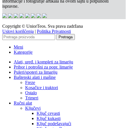
informacije i fotografije artikala na ovom sajtu u potpunosti
ispravne.
Copyright © UniorTeos. Sva prava zadržana
Uslovi korišćenja
|
Politika Privatnosti
Pretraga
Meni
Kategorije
Alati, uređ. i kompleti za limariju
Pribor i potrošni za popr. limarije
Puleri/spoteri za limariju
Baštenski alati i mašine
Freze
Kosačice i traktori
Ostalo
Trimeri
Ručni alat
Ključevi
Ključ cevasti
Ključ kukasti
Ključ podešavajući