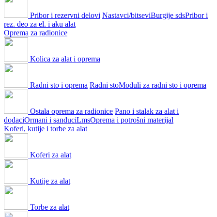
Pribor i rezervni delovi
Nastavci/bitsevi
Burgije sds
Pribor i
rez. deo za el. i aku alat
Oprema za radionice
Kolica za alat i oprema
Radni sto i oprema
Radni sto
Moduli za radni sto i oprema
Ostala oprema za radionice
Pano i stalak za alat i
dodaci
Ormani i sanduci
Lms
Oprema i potrošni materijal
Koferi, kutije i torbe za alat
Koferi za alat
Kutije za alat
Torbe za alat