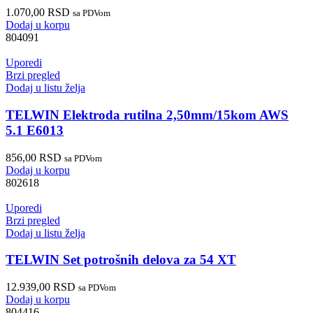
1.070,00
RSD
sa PDVom
Dodaj u korpu
804091
Uporedi
Brzi pregled
Dodaj u listu želja
TELWIN Elektroda rutilna 2,50mm/15kom AWS
5.1 E6013
856,00
RSD
sa PDVom
Dodaj u korpu
802618
Uporedi
Brzi pregled
Dodaj u listu želja
TELWIN Set potrošnih delova za 54 XT
12.939,00
RSD
sa PDVom
Dodaj u korpu
804416