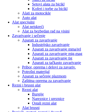
Setovi alata za bicikl
Koferi i torbe za bicikl
Alati za motocikle
Auto alat
Alat specijalni
Alat neiskreći
Alat za bezbedan rad na visini
Zavarivanje i sečenje
Aparati za zavarivanje
Industrijsko zavarivanje
Aparati za zavarivanje mma/rel
Aparati za zavarivanje mig-mag
Aparati za zavarivanje tig
Aparati za tačkasto zavarivanje
Pribor, oprema i delovi za zavariv.
Potrošni materijal
Aparati za sečenje plazmom
Zaštitna oprema za zavarivanje
Rezni i brusni alat
Rezni alat
Burgije
Nareznice i ureznice
Ostali rezni alat
Alat brusni