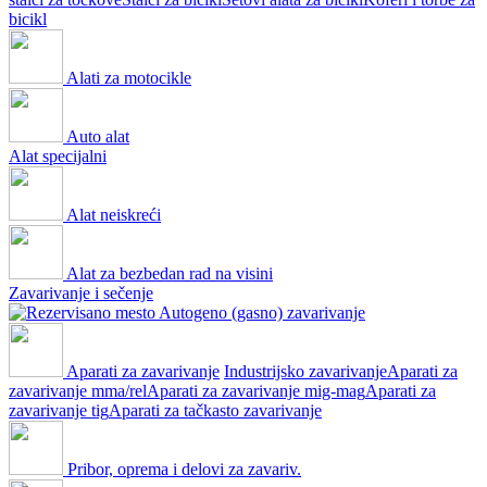
bicikl
Alati za motocikle
Auto alat
Alat specijalni
Alat neiskreći
Alat za bezbedan rad na visini
Zavarivanje i sečenje
Autogeno (gasno) zavarivanje
Aparati za zavarivanje
Industrijsko zavarivanje
Aparati za
zavarivanje mma/rel
Aparati za zavarivanje mig-mag
Aparati za
zavarivanje tig
Aparati za tačkasto zavarivanje
Pribor, oprema i delovi za zavariv.