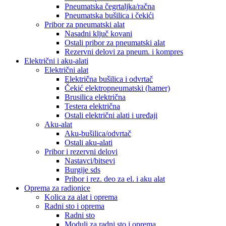
Pneumatska čegrtaljka/račna
Pneumatska bušilica i čekići
Pribor za pneumatski alat
Nasadni ključ kovani
Ostali pribor za pneumatski alat
Rezervni delovi za pneum. i kompres
Električni i aku-alati
Električni alat
Električna bušilica i odvrtač
Čekić elektropneumatski (hamer)
Brusilica električna
Testera električna
Ostali električni alati i uređaji
Aku-alat
Aku-bušilica/odvrtač
Ostali aku-alati
Pribor i rezervni delovi
Nastavci/bitsevi
Burgije sds
Pribor i rez. deo za el. i aku alat
Oprema za radionice
Kolica za alat i oprema
Radni sto i oprema
Radni sto
Moduli za radni sto i oprema