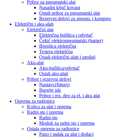
Pribor za pneumatski alat
Nasadni ključ kovani
Ostali pribor za pneumatski alat
Rezervni delovi za pneum. i kompres
Električni i aku-alati
Električni alat
Električna bušilica i odvrtač
Čekić elektropneumatski (hamer)
Brusilica električna
Testera električna
Ostali električni alati i uređaji
Aku-alat
Aku-bušilica/odvrtač
Ostali aku-alati
Pribor i rezervni delovi
Nastavci/bitsevi
Burgije sds
Pribor i rez. deo za el. i aku alat
Oprema za radionice
Kolica za alat i oprema
Radni sto i oprema
Radni sto
Moduli za radni sto i oprema
Ostala oprema za radionice
Pano i stalak za alat i dodaci