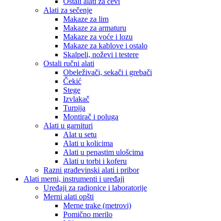
Ostali alati za cevi
Alati za sečenje
Makaze za lim
Makaze za armaturu
Makaze za voće i lozu
Makaze za kablove i ostalo
Skalpeli, noževi i testere
Ostali ručni alati
Obeleživači, sekači i grebači
Čekić
Stege
Izvlakač
Turpija
Montirač i poluga
Alati u garnituri
Alat u setu
Alati u kolicima
Alati u penastim ulošcima
Alati u torbi i koferu
Razni građevinski alati i pribor
Alati merni, instrumenti i uređaji
Uređaji za radionice i laboratorije
Merni alati opšti
Merne trake (metrovi)
Pomično merilo