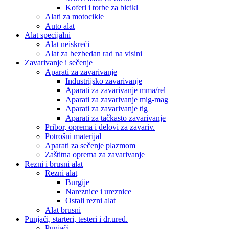
Koferi i torbe za bicikl
Alati za motocikle
Auto alat
Alat specijalni
Alat neiskreći
Alat za bezbedan rad na visini
Zavarivanje i sečenje
Aparati za zavarivanje
Industrijsko zavarivanje
Aparati za zavarivanje mma/rel
Aparati za zavarivanje mig-mag
Aparati za zavarivanje tig
Aparati za tačkasto zavarivanje
Pribor, oprema i delovi za zavariv.
Potrošni materijal
Aparati za sečenje plazmom
Zaštitna oprema za zavarivanje
Rezni i brusni alat
Rezni alat
Burgije
Nareznice i ureznice
Ostali rezni alat
Alat brusni
Punjači, starteri, testeri i dr.uređ.
Punjači