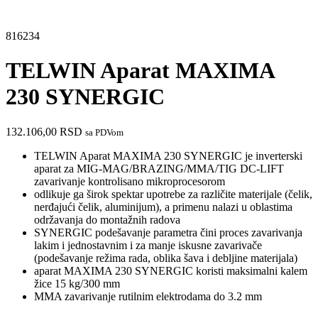
816234
TELWIN Aparat MAXIMA
230 SYNERGIC
132.106,00
RSD
sa PDVom
TELWIN Aparat MAXIMA 230 SYNERGIC je inverterski
aparat za MIG-MAG/BRAZING/MMA/TIG DC-LIFT
zavarivanje kontrolisano mikroprocesorom
odlikuje ga širok spektar upotrebe za različite materijale (čelik,
nerđajući čelik, aluminijum), a primenu nalazi u oblastima
održavanja do montažnih radova
SYNERGIC podešavanje parametra čini proces zavarivanja
lakim i jednostavnim i za manje iskusne zavarivače
(podešavanje režima rada, oblika šava i debljine materijala)
aparat MAXIMA 230 SYNERGIC koristi maksimalni kalem
žice 15 kg/300 mm
MMA zavarivanje rutilnim elektrodama do 3.2 mm