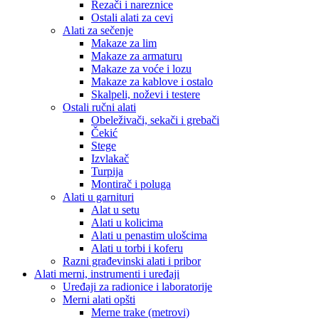
Rezači i nareznice
Ostali alati za cevi
Alati za sečenje
Makaze za lim
Makaze za armaturu
Makaze za voće i lozu
Makaze za kablove i ostalo
Skalpeli, noževi i testere
Ostali ručni alati
Obeleživači, sekači i grebači
Čekić
Stege
Izvlakač
Turpija
Montirač i poluga
Alati u garnituri
Alat u setu
Alati u kolicima
Alati u penastim ulošcima
Alati u torbi i koferu
Razni građevinski alati i pribor
Alati merni, instrumenti i uređaji
Uređaji za radionice i laboratorije
Merni alati opšti
Merne trake (metrovi)