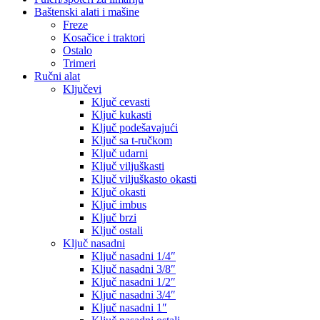
Baštenski alati i mašine
Freze
Kosačice i traktori
Ostalo
Trimeri
Ručni alat
Ključevi
Ključ cevasti
Ključ kukasti
Ključ podešavajući
Ključ sa t-ručkom
Ključ udarni
Ključ viljuškasti
Ključ viljuškasto okasti
Ključ okasti
Ključ imbus
Ključ brzi
Ključ ostali
Ključ nasadni
Ključ nasadni 1/4″
Ključ nasadni 3/8″
Ključ nasadni 1/2″
Ključ nasadni 3/4″
Ključ nasadni 1″