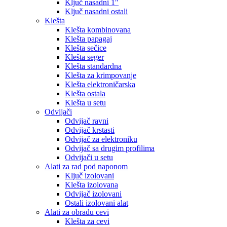
Ključ nasadni 1″
Ključ nasadni ostali
Klešta
Klešta kombinovana
Klešta papagaj
Klešta sečice
Klešta seger
Klešta standardna
Klešta za krimpovanje
Klešta elektroničarska
Klešta ostala
Klešta u setu
Odvijači
Odvijač ravni
Odvijač krstasti
Odvijač za elektroniku
Odvijač sa drugim profilima
Odvijači u setu
Alati za rad pod naponom
Ključ izolovani
Klešta izolovana
Odvijač izolovani
Ostali izolovani alat
Alati za obradu cevi
Klešta za cevi