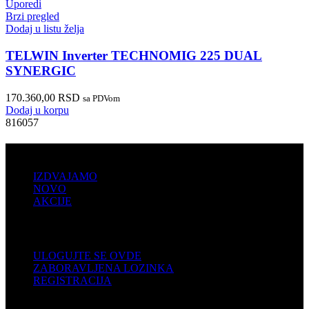
Uporedi
Brzi pregled
Dodaj u listu želja
TELWIN Inverter TECHNOMIG 225 DUAL
SYNERGIC
170.360,00
RSD
sa PDVom
Dodaj u korpu
816057
PRODAJA
IZDVAJAMO
NOVO
AKCIJE
KORISNIČKI NALOG
ULOGUJTE SE OVDE
ZABORAVLJENA LOZINKA
REGISTRACIJA
POMOĆ