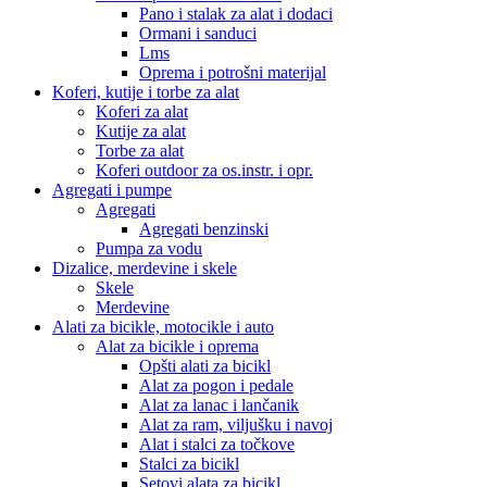
Pano i stalak za alat i dodaci
Ormani i sanduci
Lms
Oprema i potrošni materijal
Koferi, kutije i torbe za alat
Koferi za alat
Kutije za alat
Torbe za alat
Koferi outdoor za os.instr. i opr.
Agregati i pumpe
Agregati
Agregati benzinski
Pumpa za vodu
Dizalice, merdevine i skele
Skele
Merdevine
Alati za bicikle, motocikle i auto
Alat za bicikle i oprema
Opšti alati za bicikl
Alat za pogon i pedale
Alat za lanac i lančanik
Alat za ram, viljušku i navoj
Alat i stalci za točkove
Stalci za bicikl
Setovi alata za bicikl