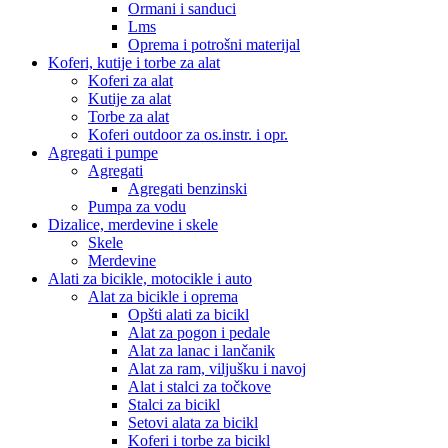
Ormani i sanduci
Lms
Oprema i potrošni materijal
Koferi, kutije i torbe za alat
Koferi za alat
Kutije za alat
Torbe za alat
Koferi outdoor za os.instr. i opr.
Agregati i pumpe
Agregati
Agregati benzinski
Pumpa za vodu
Dizalice, merdevine i skele
Skele
Merdevine
Alati za bicikle, motocikle i auto
Alat za bicikle i oprema
Opšti alati za bicikl
Alat za pogon i pedale
Alat za lanac i lančanik
Alat za ram, viljušku i navoj
Alat i stalci za točkove
Stalci za bicikl
Setovi alata za bicikl
Koferi i torbe za bicikl