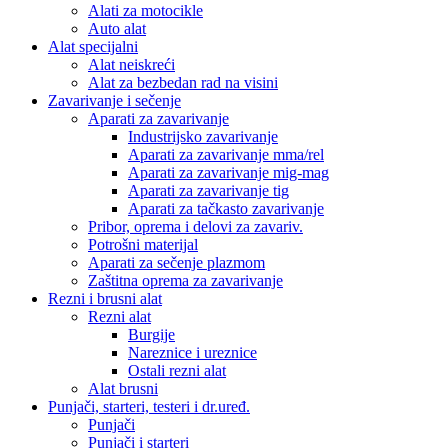
Alati za motocikle
Auto alat
Alat specijalni
Alat neiskreći
Alat za bezbedan rad na visini
Zavarivanje i sečenje
Aparati za zavarivanje
Industrijsko zavarivanje
Aparati za zavarivanje mma/rel
Aparati za zavarivanje mig-mag
Aparati za zavarivanje tig
Aparati za tačkasto zavarivanje
Pribor, oprema i delovi za zavariv.
Potrošni materijal
Aparati za sečenje plazmom
Zaštitna oprema za zavarivanje
Rezni i brusni alat
Rezni alat
Burgije
Nareznice i ureznice
Ostali rezni alat
Alat brusni
Punjači, starteri, testeri i dr.uređ.
Punjači
Punjači i starteri