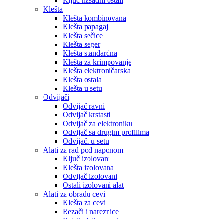
Ključ nasadni ostali
Klešta
Klešta kombinovana
Klešta papagaj
Klešta sečice
Klešta seger
Klešta standardna
Klešta za krimpovanje
Klešta elektroničarska
Klešta ostala
Klešta u setu
Odvijači
Odvijač ravni
Odvijač krstasti
Odvijač za elektroniku
Odvijač sa drugim profilima
Odvijači u setu
Alati za rad pod naponom
Ključ izolovani
Klešta izolovana
Odvijač izolovani
Ostali izolovani alat
Alati za obradu cevi
Klešta za cevi
Rezači i nareznice