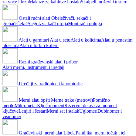
za voće i lozu
Makaze za kablove i ostalo
Skalpeli, noževi i testere
Ostali ručni alati
Obeleživači, sekači i
grebači
Čekić
Stege
Izvlakač
Turpija
Montirač i poluga
Alati u garnituri
Alat u setu
Alati u kolicima
Alati u penastim
ulošcima
Alati u torbi i koferu
Razni građevinski alati i pribor
Alati merni, instrumenti i uređaji
Uređaji za radionice i laboratorije
Merni alati opšti
Merne trake (metrovi)
Pomično
merilo
Mikrometar
Ključ moment
Rezervni delovi za moment
ključeve
Lenjiri i šestari
Merni sat i stalak
Uglomeri
Dubinomer i
visinomer
Građevinski merni alat
Libela
Pantljika, merni točak i tel.