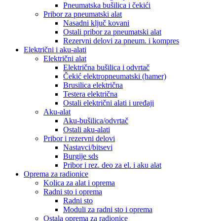
Pneumatska bušilica i čekići
Pribor za pneumatski alat
Nasadni ključ kovani
Ostali pribor za pneumatski alat
Rezervni delovi za pneum. i kompres
Električni i aku-alati
Električni alat
Električna bušilica i odvrtač
Čekić elektropneumatski (hamer)
Brusilica električna
Testera električna
Ostali električni alati i uređaji
Aku-alat
Aku-bušilica/odvrtač
Ostali aku-alati
Pribor i rezervni delovi
Nastavci/bitsevi
Burgije sds
Pribor i rez. deo za el. i aku alat
Oprema za radionice
Kolica za alat i oprema
Radni sto i oprema
Radni sto
Moduli za radni sto i oprema
Ostala oprema za radionice