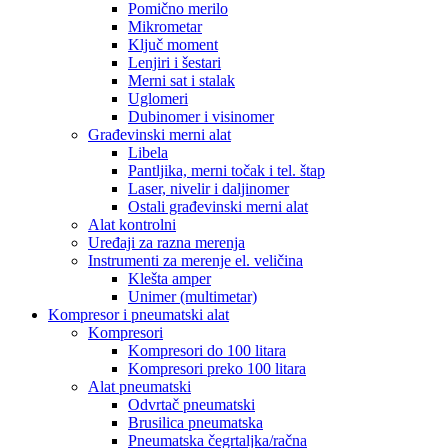
Pomično merilo
Mikrometar
Ključ moment
Lenjiri i šestari
Merni sat i stalak
Uglomeri
Dubinomer i visinomer
Građevinski merni alat
Libela
Pantljika, merni točak i tel. štap
Laser, nivelir i daljinomer
Ostali građevinski merni alat
Alat kontrolni
Uređaji za razna merenja
Instrumenti za merenje el. veličina
Klešta amper
Unimer (multimetar)
Kompresor i pneumatski alat
Kompresori
Kompresori do 100 litara
Kompresori preko 100 litara
Alat pneumatski
Odvrtač pneumatski
Brusilica pneumatska
Pneumatska čegrtaljka/račna