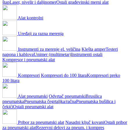
štap
Laser, nivelir i daljinomer
Ostali građevinski merni alat
Alat kontrolni
Uređaji za razna merenja
Instrumenti za merenje el. veličina
Klešta amper
Testeri
napona i kablova
Unimer (multimetar)
Instrumenti ostali
Kompresor i pneumatski alat
Kompresori
Kompresori do 100 litara
Kompresori preko
100 litara
Alat pneumatski
Odvrtač pneumatski
Brusilica
pneumatska
Pneumatska čegrtaljka/račna
Pneumatska bušilica i
čekići
Ostali pneumatski alat
Pribor za pneumatski alat
Nasadni ključ kovani
Ostali pribor
za pneumatski alat
Rezervni delovi za pneum. i kompres