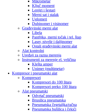
Mikrometar
Ključ moment
Lenjiri i šestari
Merni sat i stalak
Uglomeri
Dubinomer i visinomer
Građevinski merni alat
Libela
Pantljika, merni točak i tel. štap
Laser, nivelir i daljinomer
Ostali građevinski merni alat
Alat kontrolni
Uređaji za razna merenja
Instrumenti za merenje el. veličina
Klešta amper
Unimer (multimetar)
Kompresor i pneumatski alat
Kompresori
Kompresori do 100 litara
Kompresori preko 100 litara
Alat pneumatski
Odvrtač pneumatski
Brusilica pneumatska
Pneumatska čegrtaljka/račna
Pneumatska bušilica i čekići