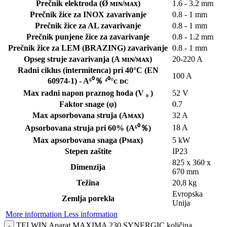
Prečnik elektroda (Ø ᴍɪɴ/ᴍᴀx)
1.6 - 3.2 mm
Prečnik žice za INOX zavarivanje
0.8 - 1 mm
Prečnik žice za AL zavarivanje
0.8 - 1 mm
Prečnik punjene žice za zavarivanje
0.8 - 1.2 mm
Prečnik žice za LEM (BRAZING) zavarivanje
0.8 - 1 mm
Opseg struje zavarivanja (A ᴍɪɴ/ᴍᴀx)
20-220 A
Radni ciklus (intermitenca) pri 40°C (EN
100 A
60974-1) - A⁶⁰％ ⁴⁰°ᴄ ᴅᴄ
Max radni napon praznog hoda (V ₀ )
52 V
Faktor snage (φ)
0.7
Max apsorbovana struja (Aᴍᴀx)
32 A
18 A
Apsorbovana struja pri 60% (A⁶⁰％)
Max apsorbovana snaga (Pᴍax)
5 kW
Stepen zaštite
IP23
825 x 360 x
Dimenzija
670 mm
Težina
20,8 kg
Evropska
Zemlja porekla
Unija
More information
Less information
TELWIN Aparat MAXIMA 230 SYNERGIC količina