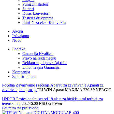
Punjači i starteri
Starteri
Dc/ac konvertori
Testeri i dr. oprema
Punjači za električna vozila
Akcija
Izdvajamo
Novo
Podrška
Garancija Kvaliteta
Pravo na reklamaciju
Reklamacije i povraćaj robe
Unior Trajna Garancija
Kompanija
Za distributere
Početna
Zavarivanje i sečenje
Aparati za zavarivanje
Aparati za
zavarivanje mig-mag
TELWIN Aparat MAXIMA 230 SYNERGIC
UNIOR Profesionalni set od 18 alata za bicikle u rol torbici, za
terenski rad
20.246,00
RSD
sa PDVom
Povratak na proizvode