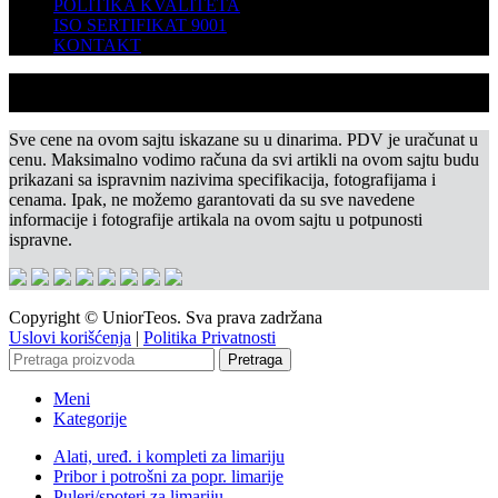
POLITIKA KVALITETA
ISO SERTIFIKAT 9001
KONTAKT
Sve cene na ovom sajtu iskazane su u dinarima. PDV je uračunat u
cenu. Maksimalno vodimo računa da svi artikli na ovom sajtu budu
prikazani sa ispravnim nazivima specifikacija, fotografijama i
cenama. Ipak, ne možemo garantovati da su sve navedene
informacije i fotografije artikala na ovom sajtu u potpunosti
ispravne.
Copyright © UniorTeos. Sva prava zadržana
Uslovi korišćenja
|
Politika Privatnosti
Pretraga
Meni
Kategorije
Alati, uređ. i kompleti za limariju
Pribor i potrošni za popr. limarije
Puleri/spoteri za limariju