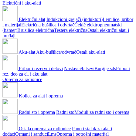
Električni i aku-alati
Električni alat
Indukcioni grejači (induktori)
Lemilice, pribor
i materijal
Električna bušilica i odvrtač
Čekić elektropneumatski
(hamer)
Brusilica električna
Testera električna
Ostali električni alati i
uređaji
Aku-alat
Aku-bušilica/odvrtač
Ostali aku-alati
Pribor i rezervni delovi
Nastavci/bitsevi
Burgije sds
Pribor i
rez. deo za el. i aku alat
Oprema za radionice
Kolica za alat i oprema
Radni sto i oprema
Radni sto
Moduli za radni sto i oprema
Ostala oprema za radionice
Pano i stalak za alat i
dodaci
Ormani i sanduci
Lms
Oprema i potrošni materijal