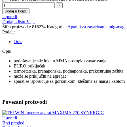
Dodaj u korpu
Uporedi
Dodaj u listu želja
Šifra proizvoda:
816234
Kategorija:
Aparati za zavarivanje mig-mag
Podeli:
Opis
Opis
podešavanje sile luka u MMA postupku zavarivanja
EURO priključak
termostatska, prenaponska, podnaponska, prekostrujna zaštita
može se priključiti na agregat
aparat se isporučuje sa gorionikom, kleštima za masu i kablom
Povezani proizvodi
Uporedi
Brzi pregled