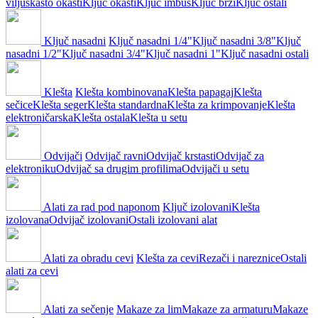
viljuškasto okasti
Ključ okasti
Ključ imbus
Ključ brzi
Ključ ostali
Ključ nasadni
Ključ nasadni 1/4"
Ključ nasadni 3/8"
Ključ
nasadni 1/2"
Ključ nasadni 3/4"
Ključ nasadni 1"
Ključ nasadni ostali
Klešta
Klešta kombinovana
Klešta papagaj
Klešta
sečice
Klešta seger
Klešta standardna
Klešta za krimpovanje
Klešta
elektroničarska
Klešta ostala
Klešta u setu
Odvijači
Odvijač ravni
Odvijač krstasti
Odvijač za
elektroniku
Odvijač sa drugim profilima
Odvijači u setu
Alati za rad pod naponom
Ključ izolovani
Klešta
izolovana
Odvijač izolovani
Ostali izolovani alat
Alati za obradu cevi
Klešta za cevi
Rezači i nareznice
Ostali
alati za cevi
Alati za sečenje
Makaze za lim
Makaze za armaturu
Makaze