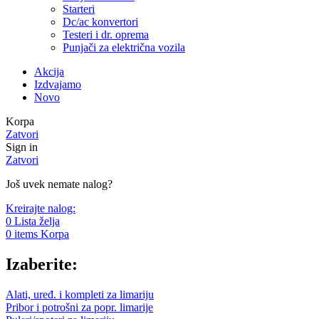
Starteri
Dc/ac konvertori
Testeri i dr. oprema
Punjači za električna vozila
Akcija
Izdvajamo
Novo
Korpa
Zatvori
Sign in
Zatvori
Još uvek nemate nalog?
Kreirajte nalog:
0
Lista želja
0
items
Korpa
Izaberite:
Alati, uređ. i kompleti za limariju
Pribor i potrošni za popr. limarije