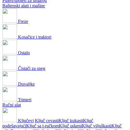
Puleri/spoteri za limariju
Baštenski alati i mašine
Freze
Kosačice i traktori
Ostalo
Čistači za sneg
Duvaljke
Trimeri
Ručni alat
Ključevi
Ključ cevasti
Ključ kukasti
Ključ
podešavajući
Ključ sa t-ručkom
Ključ udarni
Ključ viljuškasti
Ključ