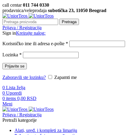
call centar
011 744 0330
prodavnica/veleprodaja
subotička 23, 11050 Beograd
Pretraga
Prijava / Registracija
Sign in
Kreirajte nalog:
Korisničko ime ili adresa e-pošte
*
Lozinka
*
Prijavite se
Zaboravili ste lozinku?
Zapamti me
0
Lista želja
0
Uporedi
0
items
0,00
RSD
Meni
Prijava / Registracija
Pretraži kategorije
Alati, uređ. i kompleti za limariju