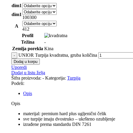
dim1
dim1
100
300
A
4
12
Profil
Težina
-
Zemlja porekla
Kina
UNIOR Turpija kvadratna, gruba količina
Dodaj u korpu
Uporedi
Dodaj u listu želja
Šifra proizvoda:
-
Kategorija:
Turpija
Podeli:
Opis
Opis
materijal: premium hard plus ugljenični čelik
sve turpije imaju dvostruko – ukršteno ozubljenje
izrađene prema standardu DIN 7261