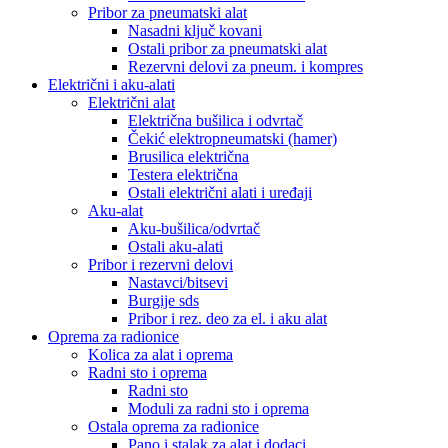
Pribor za pneumatski alat
Nasadni ključ kovani
Ostali pribor za pneumatski alat
Rezervni delovi za pneum. i kompres
Električni i aku-alati
Električni alat
Električna bušilica i odvrtač
Čekić elektropneumatski (hamer)
Brusilica električna
Testera električna
Ostali električni alati i uređaji
Aku-alat
Aku-bušilica/odvrtač
Ostali aku-alati
Pribor i rezervni delovi
Nastavci/bitsevi
Burgije sds
Pribor i rez. deo za el. i aku alat
Oprema za radionice
Kolica za alat i oprema
Radni sto i oprema
Radni sto
Moduli za radni sto i oprema
Ostala oprema za radionice
Pano i stalak za alat i dodaci