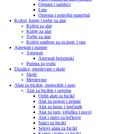
Ormani i sanduci
Lms
Oprema i potrošni materijal
Koferi, kutije i torbe za alat
Koferi za alat
Kutije za alat
Torbe za alat
Koferi outdoor za os.instr. i opr.
Agregati i pumpe
Agregati
Agregati benzinski
Pumpa za vodu
Dizalice, merdevine i skele
Skele
Merdevine
Alati za bicikle, motocikle i auto
Alat za bicikle i oprema
Opšti alati za bicikl
Alat za pogon i pedale
Alat za lanac i lančanik
Alat za ram, viljušku i navoj
Alat i stalci za točkove
Stalci za bicikl
Setovi alata za bicikl
Koferi i torbe za bicikl