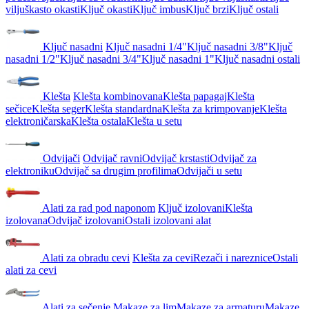
viljuškasto okasti
Ključ okasti
Ključ imbus
Ključ brzi
Ključ ostali
Ključ nasadni
Ključ nasadni 1/4"
Ključ nasadni 3/8"
Ključ
nasadni 1/2"
Ključ nasadni 3/4"
Ključ nasadni 1"
Ključ nasadni ostali
Klešta
Klešta kombinovana
Klešta papagaj
Klešta
sečice
Klešta seger
Klešta standardna
Klešta za krimpovanje
Klešta
elektroničarska
Klešta ostala
Klešta u setu
Odvijači
Odvijač ravni
Odvijač krstasti
Odvijač za
elektroniku
Odvijač sa drugim profilima
Odvijači u setu
Alati za rad pod naponom
Ključ izolovani
Klešta
izolovana
Odvijač izolovani
Ostali izolovani alat
Alati za obradu cevi
Klešta za cevi
Rezači i nareznice
Ostali
alati za cevi
Alati za sečenje
Makaze za lim
Makaze za armaturu
Makaze