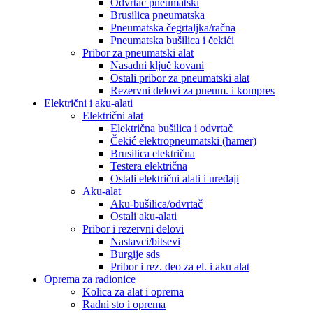
Odvrtač pneumatski
Brusilica pneumatska
Pneumatska čegrtaljka/račna
Pneumatska bušilica i čekići
Pribor za pneumatski alat
Nasadni ključ kovani
Ostali pribor za pneumatski alat
Rezervni delovi za pneum. i kompres
Električni i aku-alati
Električni alat
Električna bušilica i odvrtač
Čekić elektropneumatski (hamer)
Brusilica električna
Testera električna
Ostali električni alati i uređaji
Aku-alat
Aku-bušilica/odvrtač
Ostali aku-alati
Pribor i rezervni delovi
Nastavci/bitsevi
Burgije sds
Pribor i rez. deo za el. i aku alat
Oprema za radionice
Kolica za alat i oprema
Radni sto i oprema