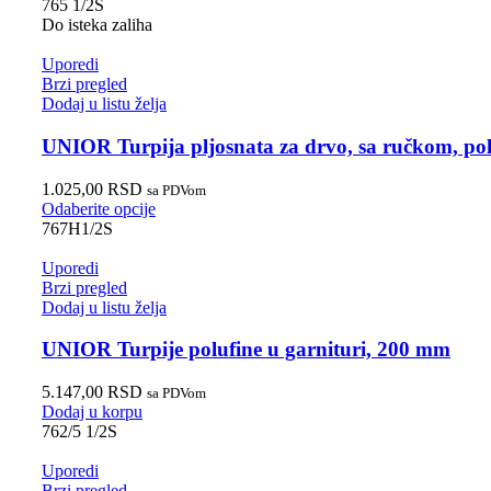
765 1/2S
Do isteka zaliha
Uporedi
Brzi pregled
Dodaj u listu želja
UNIOR Turpija pljosnata za drvo, sa ručkom, po
1.025,00
RSD
sa PDVom
Odaberite opcije
767H1/2S
Uporedi
Brzi pregled
Dodaj u listu želja
UNIOR Turpije polufine u garnituri, 200 mm
5.147,00
RSD
sa PDVom
Dodaj u korpu
762/5 1/2S
Uporedi
Brzi pregled