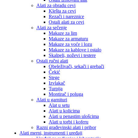
Alati za obradu cevi
Klešta za cevi
Rezači i nareznice
Ostali alati za cevi
Alati za sečenje
Makaze za lim
Makaze za armaturu
Makaze za voće i lozu
Makaze za kablove i ostalo
Skalpeli, noževi i testere
Ostali ručni alati
Obeleživači, sekači i grebači
Čekić
Stege
Izvlakač
Turpija
Montirač i poluga
Alati u garnituri
Alat u setu
Alati u kolicima
Alati u penastim ulošcima
Alati u torbi i koferu
Razni građevinski alati i pribor
Alati merni, instrumenti i uređaji