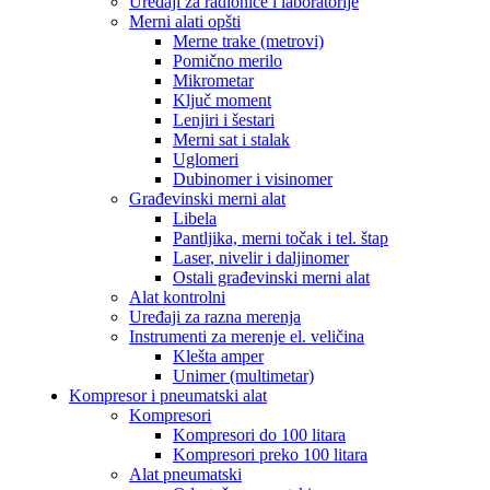
Uređaji za radionice i laboratorije
Merni alati opšti
Merne trake (metrovi)
Pomično merilo
Mikrometar
Ključ moment
Lenjiri i šestari
Merni sat i stalak
Uglomeri
Dubinomer i visinomer
Građevinski merni alat
Libela
Pantljika, merni točak i tel. štap
Laser, nivelir i daljinomer
Ostali građevinski merni alat
Alat kontrolni
Uređaji za razna merenja
Instrumenti za merenje el. veličina
Klešta amper
Unimer (multimetar)
Kompresor i pneumatski alat
Kompresori
Kompresori do 100 litara
Kompresori preko 100 litara
Alat pneumatski