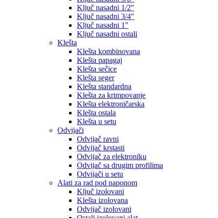
Ključ nasadni 1/2″
Ključ nasadni 3/4″
Ključ nasadni 1″
Ključ nasadni ostali
Klešta
Klešta kombinovana
Klešta papagaj
Klešta sečice
Klešta seger
Klešta standardna
Klešta za krimpovanje
Klešta elektroničarska
Klešta ostala
Klešta u setu
Odvijači
Odvijač ravni
Odvijač krstasti
Odvijač za elektroniku
Odvijač sa drugim profilima
Odvijači u setu
Alati za rad pod naponom
Ključ izolovani
Klešta izolovana
Odvijač izolovani
Ostali izolovani alat