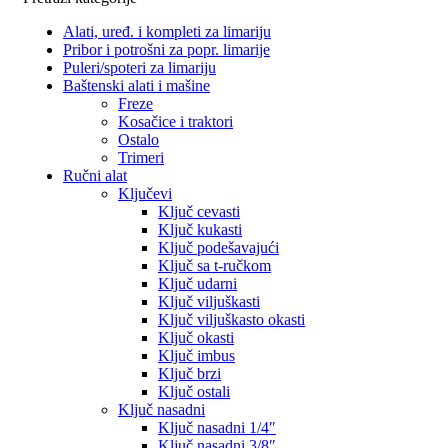
Alati, uređ. i kompleti za limariju
Pribor i potrošni za popr. limarije
Puleri/spoteri za limariju
Baštenski alati i mašine
Freze
Kosačice i traktori
Ostalo
Trimeri
Ručni alat
Ključevi
Ključ cevasti
Ključ kukasti
Ključ podešavajući
Ključ sa t-ručkom
Ključ udarni
Ključ viljuškasti
Ključ viljuškasto okasti
Ključ okasti
Ključ imbus
Ključ brzi
Ključ ostali
Ključ nasadni
Ključ nasadni 1/4″
Ključ nasadni 3/8″