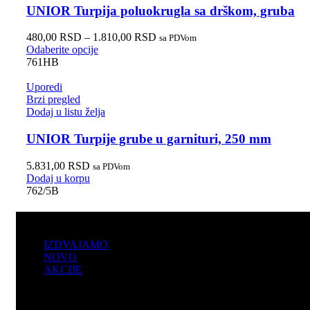
UNIOR Turpija poluokrugla sa drškom, gruba
480,00
RSD
–
1.810,00
RSD
sa PDVom
Odaberite opcije
761HB
Uporedi
Brzi pregled
Dodaj u listu želja
UNIOR Turpije grube u garnituri, 250 mm
5.831,00
RSD
sa PDVom
Dodaj u korpu
762/5B
PRODAJA
IZDVAJAMO
NOVO
AKCIJE
KORISNIČKI NALOG