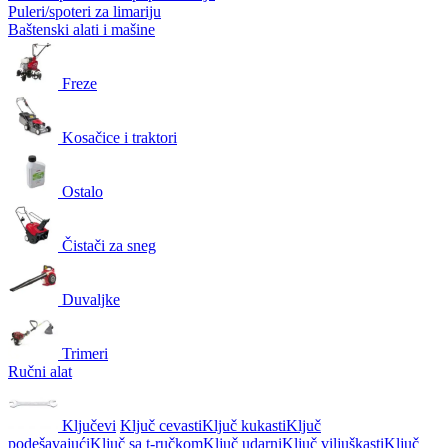
Puleri/spoteri za limariju
Baštenski alati i mašine
Freze
Kosačice i traktori
Ostalo
Čistači za sneg
Duvaljke
Trimeri
Ručni alat
Ključevi
Ključ cevasti
Ključ kukasti
Ključ
podešavajući
Ključ sa t-ručkom
Ključ udarni
Ključ viljuškasti
Ključ