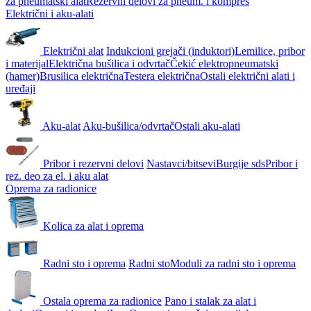
za pneumatski alat
Rezervni delovi za pneum. i kompres
Električni i aku-alati
Električni alat
Indukcioni grejači (induktori)
Lemilice, pribor
i materijal
Električna bušilica i odvrtač
Čekić elektropneumatski
(hamer)
Brusilica električna
Testera električna
Ostali električni alati i
uređaji
Aku-alat
Aku-bušilica/odvrtač
Ostali aku-alati
Pribor i rezervni delovi
Nastavci/bitsevi
Burgije sds
Pribor i
rez. deo za el. i aku alat
Oprema za radionice
Kolica za alat i oprema
Radni sto i oprema
Radni sto
Moduli za radni sto i oprema
Ostala oprema za radionice
Pano i stalak za alat i