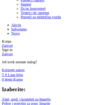
Punjači i starteri
Starteri
Dc/ac konvertori
Testeri i dr. oprema
Punjači za električna vozila
Akcija
Izdvajamo
Novo
Korpa
Zatvori
Sign in
Zatvori
Još uvek nemate nalog?
Kreirajte nalog:
0
Lista želja
0
items
Korpa
Izaberite:
Alati, uređ. i kompleti za limariju
Pribor i potrošni za popr. limarije