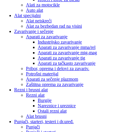
Alati za motocikle
Auto alat
Alat specijalni
Alat neiskreći
Alat za bezbedan rad na visini
Zavarivanje i sečenje
Aparati za zavarivanje
Industrijsko zavarivanje
Aparati za zavarivanje mma/rel
Aparati za zavarivanje mig-mag
Aparati za zavarivanje tig
Aparati za tačkasto zavarivanje
Pribor, oprema i delovi za zavariv.
Potrošni materijal
Aparati za sečenje plazmom
Zaštitna oprema za zavarivanje
Rezni i brusni alat
Rezni alat
Burgije
Nareznice i ureznice
Ostali rezni alat
Alat brusni
Punjači, starteri, testeri i dr.uređ.
Punjači