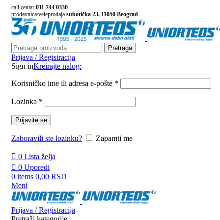
call centar
011 744 0330
prodavnica/veleprodaja
subotička 23, 11050 Beograd
Pretraga
Prijava / Registracija
Sign in
Kreirajte nalog:
Korisničko ime ili adresa e-pošte
*
Lozinka
*
Prijavite se
Zaboravili ste lozinku?
Zapamti me
0
Lista želja
0
Uporedi
0
items
0,00
RSD
Meni
Prijava / Registracija
Pretraži kategorije