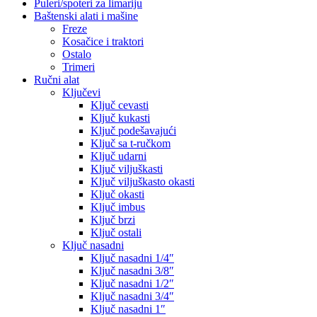
Puleri/spoteri za limariju
Baštenski alati i mašine
Freze
Kosačice i traktori
Ostalo
Trimeri
Ručni alat
Ključevi
Ključ cevasti
Ključ kukasti
Ključ podešavajući
Ključ sa t-ručkom
Ključ udarni
Ključ viljuškasti
Ključ viljuškasto okasti
Ključ okasti
Ključ imbus
Ključ brzi
Ključ ostali
Ključ nasadni
Ključ nasadni 1/4″
Ključ nasadni 3/8″
Ključ nasadni 1/2″
Ključ nasadni 3/4″
Ključ nasadni 1″