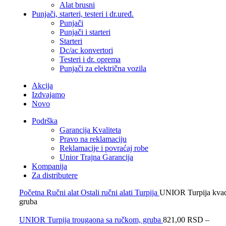
Alat brusni
Punjači, starteri, testeri i dr.uređ.
Punjači
Punjači i starteri
Starteri
Dc/ac konvertori
Testeri i dr. oprema
Punjači za električna vozila
Akcija
Izdvajamo
Novo
Podrška
Garancija Kvaliteta
Pravo na reklamaciju
Reklamacije i povraćaj robe
Unior Trajna Garancija
Kompanija
Za distributere
Početna
Ručni alat
Ostali ručni alati
Turpija
UNIOR Turpija kvad
gruba
UNIOR Turpija trougaona sa ručkom, gruba
821,00
RSD
–