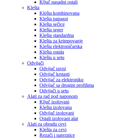
Ključ nasadni ostali
Klešta
Klešta kombinovana
Klešta papagaj
Klešta sečice
Klešta seger
Klešta standardna
Klešta za krimpovanje
Klešta elektroničarska
Klešta ostala
Klešta u setu
Odvijači
Odvijač ravni
Odvijač krstasti
Odvijač za elektroniku
Odvijač sa drugim profilima
Odvijači u setu
Alati za rad pod naponom
Ključ izolovani
Klešta izolovana
Odvijač izolovani
Ostali izolovani alat
Alati za obradu cevi
Klešta za cevi
Rezači i nareznice