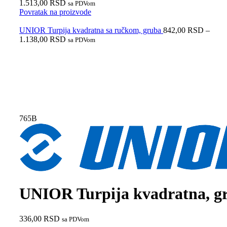
1.513,00
RSD
sa PDVom
Povratak na proizvode
UNIOR Turpija kvadratna sa ručkom, gruba
842,00
RSD
–
1.138,00
RSD
sa PDVom
Rasprodaja
Do isteka zaliha
765B
UNIOR Turpija kvadratna, g
336,00
RSD
sa PDVom