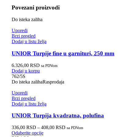
Povezani proizvodi
Do isteka zaliha
Uporedi
Brzi pregled
Dodaj u listu želja
UNIOR Turpije fine u garnituri, 250 mm
6.326,00
RSD
sa PDVom
Dodaj u korpu
762/5S
Do isteka zaliha
Rasprodaja
Uporedi
Brzi pregled
Dodaj u listu želja
UNIOR Turpija kvadratna, polufina
336,00
RSD
–
408,00
RSD
sa PDVom
Odaberite opcije