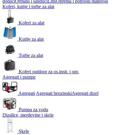
dodaci
Ormani i sanduci
Lms
Oprema i potrošni materijal
Koferi, kutije i torbe za alat
Koferi za alat
Kutije za alat
Torbe za alat
Koferi outdoor za os.instr. i opr.
Agregati i pumpe
Agregati
Agregati benzinski
Agregati dizel
Pumpa za vodu
Dizalice, merdevine i skele
Skele