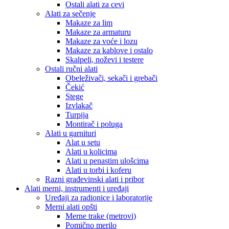
Ostali alati za cevi
Alati za sečenje
Makaze za lim
Makaze za armaturu
Makaze za voće i lozu
Makaze za kablove i ostalo
Skalpeli, noževi i testere
Ostali ručni alati
Obeleživači, sekači i grebači
Čekić
Stege
Izvlakač
Turpija
Montirač i poluga
Alati u garnituri
Alat u setu
Alati u kolicima
Alati u penastim ulošcima
Alati u torbi i koferu
Razni građevinski alati i pribor
Alati merni, instrumenti i uređaji
Uređaji za radionice i laboratorije
Merni alati opšti
Merne trake (metrovi)
Pomično merilo