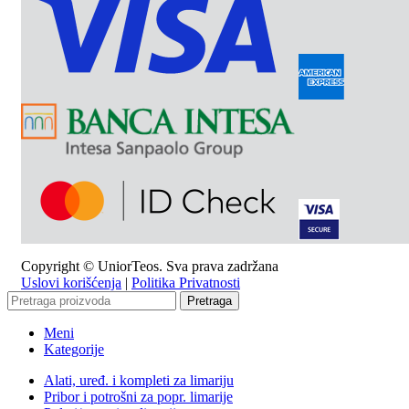
Copyright © UniorTeos. Sva prava zadržana
Uslovi korišćenja
|
Politika Privatnosti
Pretraga
Meni
Kategorije
Alati, uređ. i kompleti za limariju
Pribor i potrošni za popr. limarije