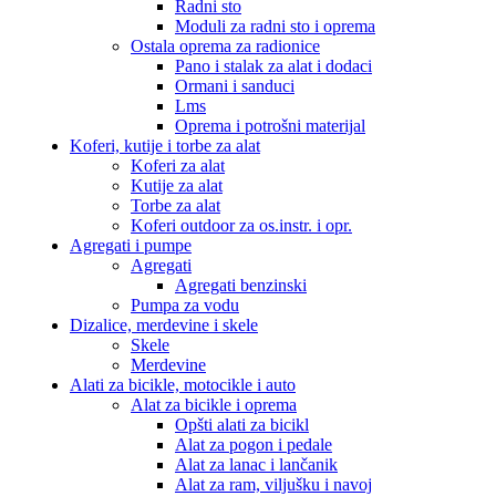
Radni sto
Moduli za radni sto i oprema
Ostala oprema za radionice
Pano i stalak za alat i dodaci
Ormani i sanduci
Lms
Oprema i potrošni materijal
Koferi, kutije i torbe za alat
Koferi za alat
Kutije za alat
Torbe za alat
Koferi outdoor za os.instr. i opr.
Agregati i pumpe
Agregati
Agregati benzinski
Pumpa za vodu
Dizalice, merdevine i skele
Skele
Merdevine
Alati za bicikle, motocikle i auto
Alat za bicikle i oprema
Opšti alati za bicikl
Alat za pogon i pedale
Alat za lanac i lančanik
Alat za ram, viljušku i navoj