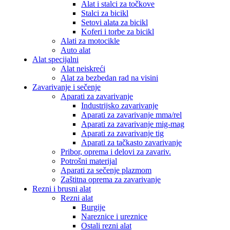
Alat i stalci za točkove
Stalci za bicikl
Setovi alata za bicikl
Koferi i torbe za bicikl
Alati za motocikle
Auto alat
Alat specijalni
Alat neiskreći
Alat za bezbedan rad na visini
Zavarivanje i sečenje
Aparati za zavarivanje
Industrijsko zavarivanje
Aparati za zavarivanje mma/rel
Aparati za zavarivanje mig-mag
Aparati za zavarivanje tig
Aparati za tačkasto zavarivanje
Pribor, oprema i delovi za zavariv.
Potrošni materijal
Aparati za sečenje plazmom
Zaštitna oprema za zavarivanje
Rezni i brusni alat
Rezni alat
Burgije
Nareznice i ureznice
Ostali rezni alat