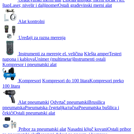
štap
Laser, nivelir i daljinomer
Ostali građevinski merni alat
Alat kontrolni
Uređaji za razna merenja
Instrumenti za merenje el. veličina
Klešta amper
Testeri
napona i kablova
Unimer (multimetar)
Instrumenti ostali
Kompresor i pneumatski alat
Kompresori
Kompresori do 100 litara
Kompresori preko
100 litara
Alat pneumatski
Odvrtač pneumatski
Brusilica
pneumatska
Pneumatska čegrtaljka/račna
Pneumatska bušilica i
čekići
Ostali pneumatski alat
Pribor za pneumatski alat
Nasadni ključ kovani
Ostali pribor