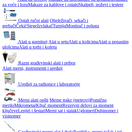
za voće i lozu
Makaze za kablove i ostalo
Skalpeli, noževi i testere
Ostali ručni alati
Obeleživači, sekači i
grebači
Čekić
Stege
Izvlakač
Turpija
Montirač i poluga
Alati u garnituri
Alat u setu
Alati u kolicima
Alati u penastim
ulošcima
Alati u torbi i koferu
Razni građevinski alati i pribor
Alati merni, instrumenti i uređaji
Uređaji za radionice i laboratorije
Merni alati opšti
Merne trake (metrovi)
Pomično
merilo
Mikrometar
Ključ moment
Rezervni delovi za moment
ključeve
Lenjiri i šestari
Merni sat i stalak
Uglomeri
Dubinomer i
visinomer
Građevinski merni alat
Libela
Pantljika, merni točak i tel.