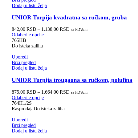
Dodaj u listu želja
UNIOR Turpija kvadratna sa ručkom, gruba
842,00
RSD
–
1.138,00
RSD
sa PDVom
Odaberite opcije
765HB
Do isteka zaliha
Uporedi
Brzi pregled
Dodaj u listu želja
UNIOR Turpija trougaona sa ručkom, polufina
875,00
RSD
–
1.664,00
RSD
sa PDVom
Odaberite opcije
764H1/2S
Rasprodaja
Do isteka zaliha
Uporedi
Brzi pregled
Dodaj u listu želja