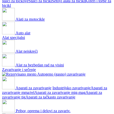
stalci za točkove
Stalci za bicikl
Setovi alata za bicikl
Koferi i torbe za
bicikl
Alati za motocikle
Auto alat
Alat specijalni
Alat neiskreći
Alat za bezbedan rad na visini
Zavarivanje i sečenje
Autogeno (gasno) zavarivanje
Aparati za zavarivanje
Industrijsko zavarivanje
Aparati za
zavarivanje mma/rel
Aparati za zavarivanje mig-mag
Aparati za
zavarivanje tig
Aparati za tačkasto zavarivanje
Pribor, oprema i delovi za zavariv.