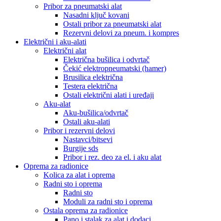
Pribor za pneumatski alat
Nasadni ključ kovani
Ostali pribor za pneumatski alat
Rezervni delovi za pneum. i kompres
Električni i aku-alati
Električni alat
Električna bušilica i odvrtač
Čekić elektropneumatski (hamer)
Brusilica električna
Testera električna
Ostali električni alati i uređaji
Aku-alat
Aku-bušilica/odvrtač
Ostali aku-alati
Pribor i rezervni delovi
Nastavci/bitsevi
Burgije sds
Pribor i rez. deo za el. i aku alat
Oprema za radionice
Kolica za alat i oprema
Radni sto i oprema
Radni sto
Moduli za radni sto i oprema
Ostala oprema za radionice
Pano i stalak za alat i dodaci