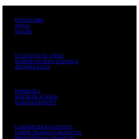
PRODAJA
IZDVAJAMO
NOVO
AKCIJE
KORISNIČKI NALOG
ULOGUJTE SE OVDE
ZABORAVLJENA LOZINKA
REGISTRACIJA
POMOĆ
ISPORUKA
NAČIN PLAĆANJA
KAKO KUPOVATI
PODRŠKA
GARANCIJA KVALITETA
UNIOR TRAJNA GARANCIJA
PRODUŽENA GARANCIJA