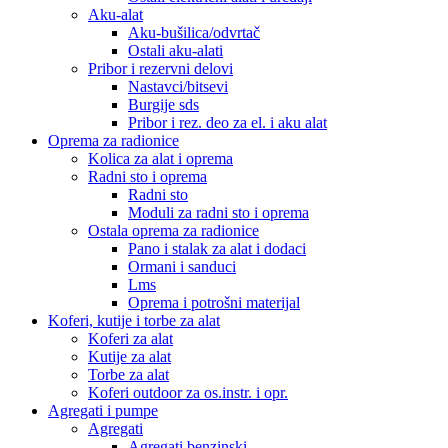
Aku-alat
Aku-bušilica/odvrtač
Ostali aku-alati
Pribor i rezervni delovi
Nastavci/bitsevi
Burgije sds
Pribor i rez. deo za el. i aku alat
Oprema za radionice
Kolica za alat i oprema
Radni sto i oprema
Radni sto
Moduli za radni sto i oprema
Ostala oprema za radionice
Pano i stalak za alat i dodaci
Ormani i sanduci
Lms
Oprema i potrošni materijal
Koferi, kutije i torbe za alat
Koferi za alat
Kutije za alat
Torbe za alat
Koferi outdoor za os.instr. i opr.
Agregati i pumpe
Agregati
Agregati benzinski