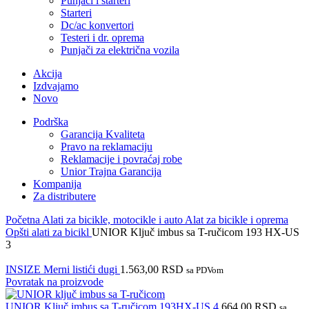
Punjači i starteri
Starteri
Dc/ac konvertori
Testeri i dr. oprema
Punjači za električna vozila
Akcija
Izdvajamo
Novo
Podrška
Garancija Kvaliteta
Pravo na reklamaciju
Reklamacije i povraćaj robe
Unior Trajna Garancija
Kompanija
Za distributere
Početna
Alati za bicikle, motocikle i auto
Alat za bicikle i oprema
Opšti alati za bicikl
UNIOR Ključ imbus sa T-ručicom 193 HX-US
3
INSIZE Merni listići dugi
1.563,00
RSD
sa PDVom
Povratak na proizvode
UNIOR Ključ imbus sa T-ručicom 193HX-US 4
664,00
RSD
sa