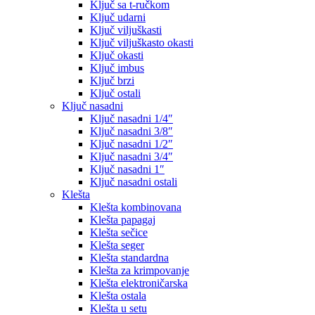
Ključ sa t-ručkom
Ključ udarni
Ključ viljuškasti
Ključ viljuškasto okasti
Ključ okasti
Ključ imbus
Ključ brzi
Ključ ostali
Ključ nasadni
Ključ nasadni 1/4″
Ključ nasadni 3/8″
Ključ nasadni 1/2″
Ključ nasadni 3/4″
Ključ nasadni 1″
Ključ nasadni ostali
Klešta
Klešta kombinovana
Klešta papagaj
Klešta sečice
Klešta seger
Klešta standardna
Klešta za krimpovanje
Klešta elektroničarska
Klešta ostala
Klešta u setu