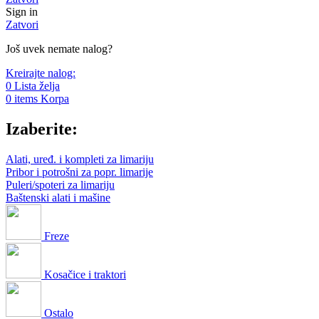
Sign in
Zatvori
Još uvek nemate nalog?
Kreirajte nalog:
0
Lista želja
0
items
Korpa
Izaberite:
Alati, uređ. i kompleti za limariju
Pribor i potrošni za popr. limarije
Puleri/spoteri za limariju
Baštenski alati i mašine
Freze
Kosačice i traktori
Ostalo