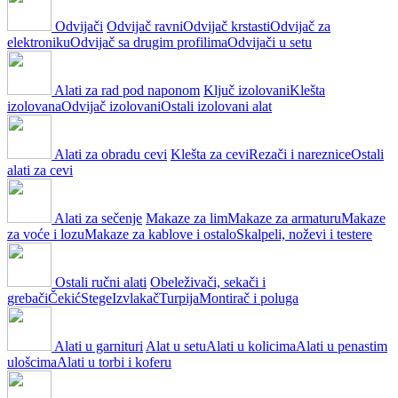
Odvijači
Odvijač ravni
Odvijač krstasti
Odvijač za
elektroniku
Odvijač sa drugim profilima
Odvijači u setu
Alati za rad pod naponom
Ključ izolovani
Klešta
izolovana
Odvijač izolovani
Ostali izolovani alat
Alati za obradu cevi
Klešta za cevi
Rezači i nareznice
Ostali
alati za cevi
Alati za sečenje
Makaze za lim
Makaze za armaturu
Makaze
za voće i lozu
Makaze za kablove i ostalo
Skalpeli, noževi i testere
Ostali ručni alati
Obeleživači, sekači i
grebači
Čekić
Stege
Izvlakač
Turpija
Montirač i poluga
Alati u garnituri
Alat u setu
Alati u kolicima
Alati u penastim
ulošcima
Alati u torbi i koferu