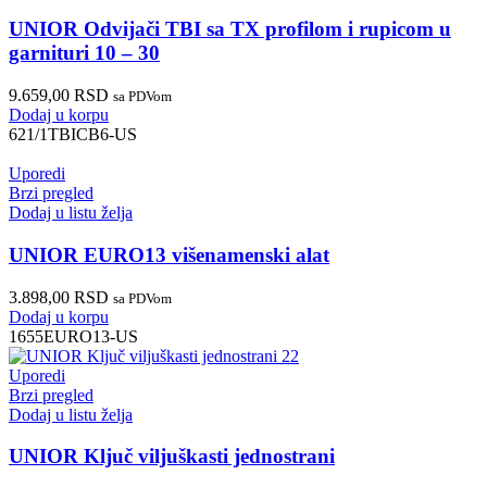
UNIOR Odvijači TBI sa TX profilom i rupicom u
garnituri 10 – 30
9.659,00
RSD
sa PDVom
Dodaj u korpu
621/1TBICB6-US
Uporedi
Brzi pregled
Dodaj u listu želja
UNIOR EURO13 višenamenski alat
3.898,00
RSD
sa PDVom
Dodaj u korpu
1655EURO13-US
Uporedi
Brzi pregled
Dodaj u listu želja
UNIOR Ključ viljuškasti jednostrani