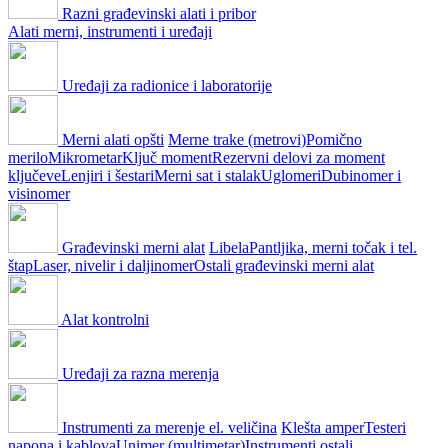
Razni građevinski alati i pribor
Alati merni, instrumenti i uređaji
Uređaji za radionice i laboratorije
Merni alati opšti
Merne trake (metrovi)
Pomično
merilo
Mikrometar
Ključ moment
Rezervni delovi za moment
ključeve
Lenjiri i šestari
Merni sat i stalak
Uglomeri
Dubinomer i
visinomer
Građevinski merni alat
Libela
Pantljika, merni točak i tel.
štap
Laser, nivelir i daljinomer
Ostali građevinski merni alat
Alat kontrolni
Uređaji za razna merenja
Instrumenti za merenje el. veličina
Klešta amper
Testeri
napona i kablova
Unimer (multimetar)
Instrumenti ostali