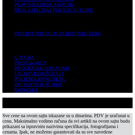
PRAVO NA REKLAMACIJU
REKLAMACIJA I POVRAĆAJ ROBE
DISTRIBUTERI
PRISTUP PORTALU ZA DISTRIBUTERE
KOMPANIJA
O NAMA
PRODAVNICA
PROGRAM LOJALNOSTI
USLOVI KORIŠĆENJA
POLITIKA KVALITETA
ISO SERTIFIKAT 9001
KONTAKT
Sve cene na ovom sajtu iskazane su u dinarima. PDV je uračunat u
cenu. Maksimalno vodimo računa da svi artikli na ovom sajtu budu
prikazani sa ispravnim nazivima specifikacija, fotografijama i
cenama. Ipak, ne možemo garantovati da su sve navedene