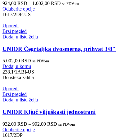
924,00
RSD
–
1.002,00
RSD
sa PDVom
Odaberite opcije
1617/2DP-US
Uporedi
Brzi pregled
Dodaj u listu želja
UNIOR Čegrtaljka dvosmerna, prihvat 3/8″
5.002,00
RSD
sa PDVom
Dodaj u korpu
238.1/1ABI-US
Do isteka zaliha
Uporedi
Brzi pregled
Dodaj u listu želja
UNIOR Ključ viljuškasti jednostrani
932,00
RSD
–
992,00
RSD
sa PDVom
Odaberite opcije
1617/2DP