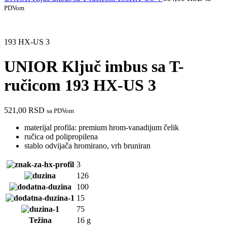
PDVom
193 HX-US 3
UNIOR Ključ imbus sa T-
ručicom 193 HX-US 3
521,00
RSD
sa PDVom
materijal profila: premium hrom-vanadijum čelik
ručica od polipropilena
stablo odvijača hromirano, vrh bruniran
3
126
100
15
75
Težina
16 g