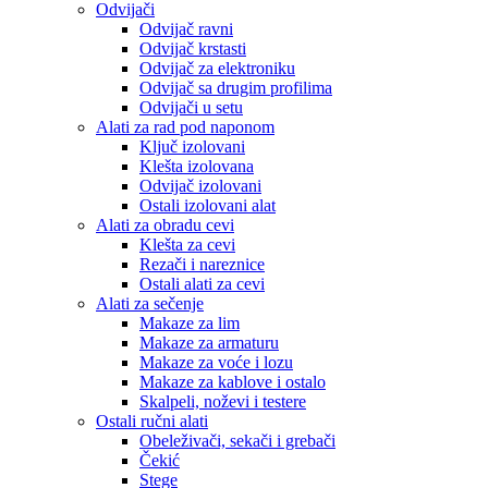
Odvijači
Odvijač ravni
Odvijač krstasti
Odvijač za elektroniku
Odvijač sa drugim profilima
Odvijači u setu
Alati za rad pod naponom
Ključ izolovani
Klešta izolovana
Odvijač izolovani
Ostali izolovani alat
Alati za obradu cevi
Klešta za cevi
Rezači i nareznice
Ostali alati za cevi
Alati za sečenje
Makaze za lim
Makaze za armaturu
Makaze za voće i lozu
Makaze za kablove i ostalo
Skalpeli, noževi i testere
Ostali ručni alati
Obeleživači, sekači i grebači
Čekić
Stege