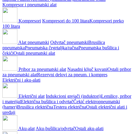
Kompresor i pneumatski alat
Kompresori
Kompresori do 100 litara
Kompresori preko
100 litara
Alat pneumatski
Odvrtač pneumatski
Brusilica
pneumatska
Pneumatska čegrtaljka/račna
Pneumatska bušilica i
čekići
Ostali pneumatski alat
Pribor za pneumatski alat
Nasadni ključ kovani
Ostali pribor
za pneumatski alat
Rezervni delovi za pneum. i kompres
Električni i aku-alati
Električni alat
Indukcioni grejači (induktori)
Lemilice, pribor
i materijal
Električna bušilica i odvrtač
Čekić elektropneumatski
(hamer)
Brusilica električna
Testera električna
Ostali električni alati i
uređaji
Aku-alat
Aku-bušilica/odvrtač
Ostali aku-alati