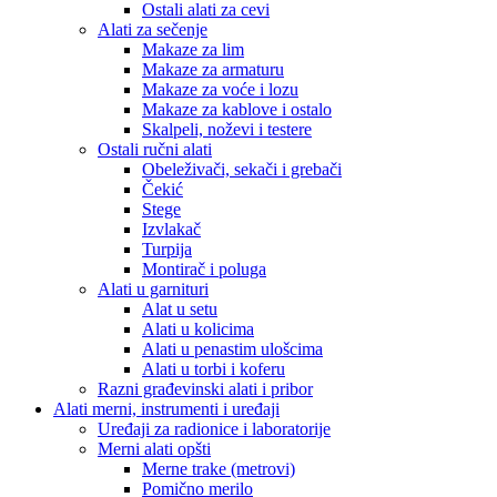
Ostali alati za cevi
Alati za sečenje
Makaze za lim
Makaze za armaturu
Makaze za voće i lozu
Makaze za kablove i ostalo
Skalpeli, noževi i testere
Ostali ručni alati
Obeleživači, sekači i grebači
Čekić
Stege
Izvlakač
Turpija
Montirač i poluga
Alati u garnituri
Alat u setu
Alati u kolicima
Alati u penastim ulošcima
Alati u torbi i koferu
Razni građevinski alati i pribor
Alati merni, instrumenti i uređaji
Uređaji za radionice i laboratorije
Merni alati opšti
Merne trake (metrovi)
Pomično merilo