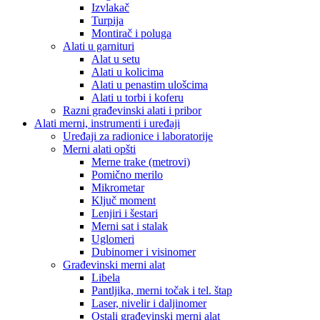
Izvlakač
Turpija
Montirač i poluga
Alati u garnituri
Alat u setu
Alati u kolicima
Alati u penastim ulošcima
Alati u torbi i koferu
Razni građevinski alati i pribor
Alati merni, instrumenti i uređaji
Uređaji za radionice i laboratorije
Merni alati opšti
Merne trake (metrovi)
Pomično merilo
Mikrometar
Ključ moment
Lenjiri i šestari
Merni sat i stalak
Uglomeri
Dubinomer i visinomer
Građevinski merni alat
Libela
Pantljika, merni točak i tel. štap
Laser, nivelir i daljinomer
Ostali građevinski merni alat