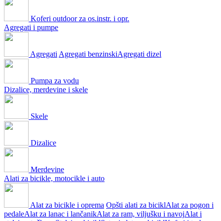
Koferi outdoor za os.instr. i opr.
Agregati i pumpe
Agregati
Agregati benzinski
Agregati dizel
Pumpa za vodu
Dizalice, merdevine i skele
Skele
Dizalice
Merdevine
Alati za bicikle, motocikle i auto
Alat za bicikle i oprema
Opšti alati za bicikl
Alat za pogon i
pedale
Alat za lanac i lančanik
Alat za ram, viljušku i navoj
Alat i