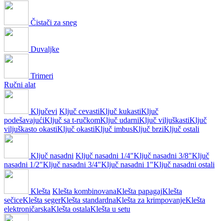
Čistači za sneg
Duvaljke
Trimeri
Ručni alat
Ključevi
Ključ cevasti
Ključ kukasti
Ključ
podešavajući
Ključ sa t-ručkom
Ključ udarni
Ključ viljuškasti
Ključ
viljuškasto okasti
Ključ okasti
Ključ imbus
Ključ brzi
Ključ ostali
Ključ nasadni
Ključ nasadni 1/4"
Ključ nasadni 3/8"
Ključ
nasadni 1/2"
Ključ nasadni 3/4"
Ključ nasadni 1"
Ključ nasadni ostali
Klešta
Klešta kombinovana
Klešta papagaj
Klešta
sečice
Klešta seger
Klešta standardna
Klešta za krimpovanje
Klešta
elektroničarska
Klešta ostala
Klešta u setu