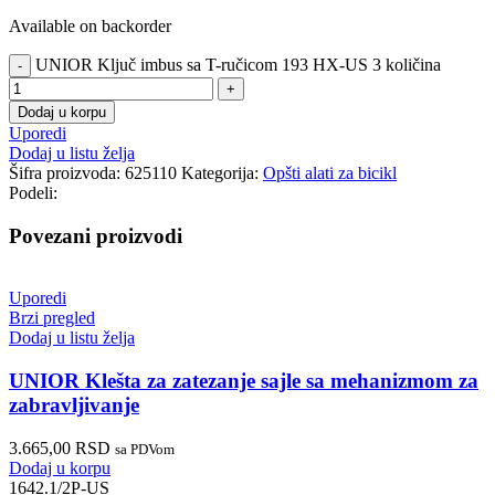
Available on backorder
UNIOR Ključ imbus sa T-ručicom 193 HX-US 3 količina
Dodaj u korpu
Uporedi
Dodaj u listu želja
Šifra proizvoda:
625110
Kategorija:
Opšti alati za bicikl
Podeli:
Povezani proizvodi
Uporedi
Brzi pregled
Dodaj u listu želja
UNIOR Klešta za zatezanje sajle sa mehanizmom za
zabravljivanje
3.665,00
RSD
sa PDVom
Dodaj u korpu
1642.1/2P-US