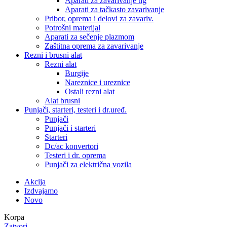
Aparati za zavarivanje tig
Aparati za tačkasto zavarivanje
Pribor, oprema i delovi za zavariv.
Potrošni materijal
Aparati za sečenje plazmom
Zaštitna oprema za zavarivanje
Rezni i brusni alat
Rezni alat
Burgije
Nareznice i ureznice
Ostali rezni alat
Alat brusni
Punjači, starteri, testeri i dr.uređ.
Punjači
Punjači i starteri
Starteri
Dc/ac konvertori
Testeri i dr. oprema
Punjači za električna vozila
Akcija
Izdvajamo
Novo
Korpa
Zatvori