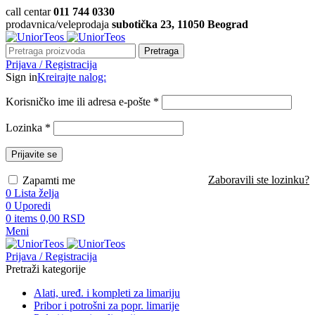
call centar
011 744 0330
prodavnica/veleprodaja
subotička 23, 11050 Beograd
Pretraga
Prijava / Registracija
Sign in
Kreirajte nalog:
Korisničko ime ili adresa e-pošte
*
Lozinka
*
Prijavite se
Zaboravili ste lozinku?
Zapamti me
0
Lista želja
0
Uporedi
0
items
0,00
RSD
Meni
Prijava / Registracija
Pretraži kategorije
Alati, uređ. i kompleti za limariju
Pribor i potrošni za popr. limarije