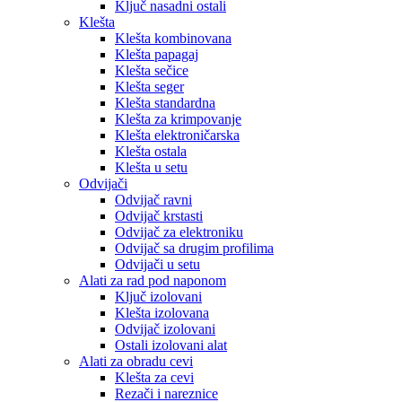
Ključ nasadni ostali
Klešta
Klešta kombinovana
Klešta papagaj
Klešta sečice
Klešta seger
Klešta standardna
Klešta za krimpovanje
Klešta elektroničarska
Klešta ostala
Klešta u setu
Odvijači
Odvijač ravni
Odvijač krstasti
Odvijač za elektroniku
Odvijač sa drugim profilima
Odvijači u setu
Alati za rad pod naponom
Ključ izolovani
Klešta izolovana
Odvijač izolovani
Ostali izolovani alat
Alati za obradu cevi
Klešta za cevi
Rezači i nareznice