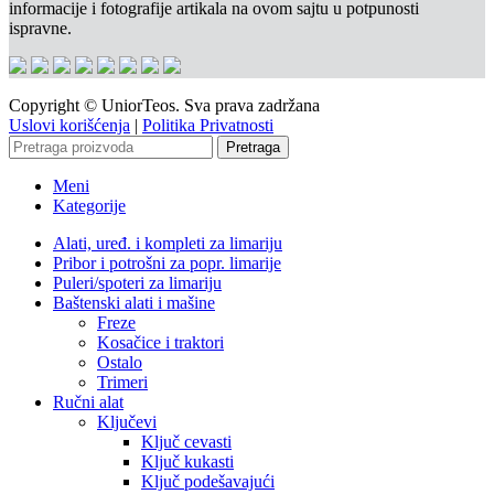
informacije i fotografije artikala na ovom sajtu u potpunosti
ispravne.
Copyright © UniorTeos. Sva prava zadržana
Uslovi korišćenja
|
Politika Privatnosti
Pretraga
Meni
Kategorije
Alati, uređ. i kompleti za limariju
Pribor i potrošni za popr. limarije
Puleri/spoteri za limariju
Baštenski alati i mašine
Freze
Kosačice i traktori
Ostalo
Trimeri
Ručni alat
Ključevi
Ključ cevasti
Ključ kukasti
Ključ podešavajući