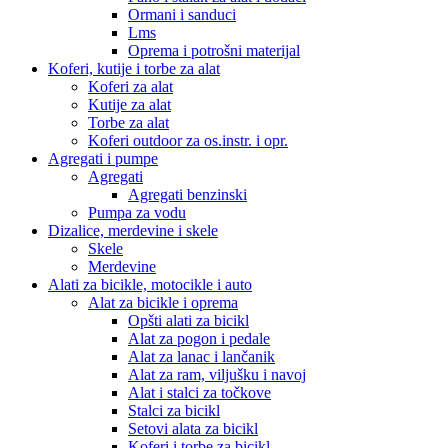
Ormani i sanduci
Lms
Oprema i potrošni materijal
Koferi, kutije i torbe za alat
Koferi za alat
Kutije za alat
Torbe za alat
Koferi outdoor za os.instr. i opr.
Agregati i pumpe
Agregati
Agregati benzinski
Pumpa za vodu
Dizalice, merdevine i skele
Skele
Merdevine
Alati za bicikle, motocikle i auto
Alat za bicikle i oprema
Opšti alati za bicikl
Alat za pogon i pedale
Alat za lanac i lančanik
Alat za ram, viljušku i navoj
Alat i stalci za točkove
Stalci za bicikl
Setovi alata za bicikl
Koferi i torbe za bicikl