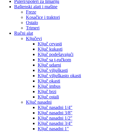
Puleri/spoteri za limariju
Baštenski alati i mašine
Freze
Kosačice i traktori
Ostalo
Trimeri
Ručni alat
Ključevi
Ključ cevasti
Ključ kukasti
Ključ podešavajući
Ključ sa t-ručkom
Ključ udarni
Ključ viljuškasti
Ključ viljuškasto okasti
Ključ okasti
Ključ imbus
Ključ brzi
Ključ ostali
Ključ nasadni
Ključ nasadni 1/4″
Ključ nasadni 3/8″
Ključ nasadni 1/2″
Ključ nasadni 3/4″
Ključ nasadni 1″