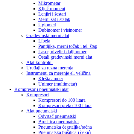
Mikrometar
Ključ moment
Lenjiri i šestari
Merni sat i stalak
Uglomeri
Dubinomer i visinomer
Građevinski merni alat
Libela
Pantljika, merni točak i tel. štap
Laser, nivelir i daljinomer
Ostali građevinski merni alat
Alat kontrolni
Uređaji za razna merenja
Instrumenti za merenje el. veličina
Klešta amper
Unimer (multimetar)
Kompresor i pneumatski alat
Kompresori
Kompresori do 100 litara
Kompresori preko 100 litara
Alat pneumatski
Odvrtač pneumatski
Brusilica pneumatska
Pneumatska čegrtaljka/račna
Pneumatska bušilica i čekići