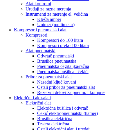
Alat kontrolni
Uređaji za razna merenja
Instrumenti za merenje el. veličina
Klešta amper
Unimer (multimetar)
Kompresor i pneumatski alat
Kompresori
Kompresori do 100 litara
Kompresori preko 100 litara
Alat pneumatski
Odvrtač pneumatski
Brusilica pneumatska
Pneumatska čegrtaljka/račna
Pneumatska bušilica i čekići
Pribor za pneumatski alat
Nasadni ključ kovani
Ostali pribor za pneumatski alat
Rezervni delovi za pneum. i kompres
Električni i aku-alati
Električni alat
Električna bušilica i odvrtač
Čekić elektropneumatski (hamer)
Brusilica električna
Testera električna
Ostali električni alati i uređaji