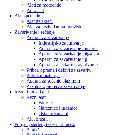
Alati za motocikle
Auto alat
Alat specijalni
Alat neiskreći
Alat za bezbedan rad na visini
Zavarivanje i sečenje
Aparati za zavarivanje
Industrijsko zavarivanje
Aparati za zavarivanje mma/rel
Aparati za zavarivanje mig-mag
Aparati za zavarivanje tig
Aparati za tačkasto zavarivanje
Pribor, oprema i delovi za zavariv.
Potrošni materijal
Aparati za sečenje plazmom
Zaštitna oprema za zavarivanje
Rezni i brusni alat
Rezni alat
Burgije
Nareznice i ureznice
Ostali rezni alat
Alat brusni
Punjači, starteri, testeri i dr.uređ.
Punjači