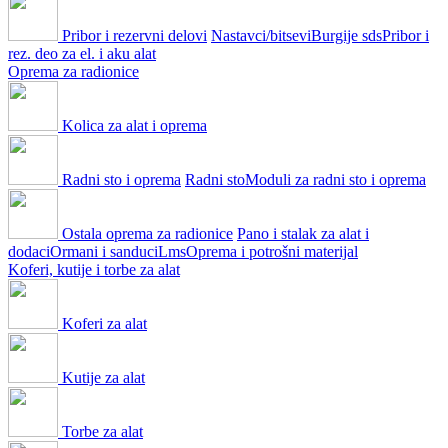
Pribor i rezervni delovi
Nastavci/bitsevi
Burgije sds
Pribor i
rez. deo za el. i aku alat
Oprema za radionice
Kolica za alat i oprema
Radni sto i oprema
Radni sto
Moduli za radni sto i oprema
Ostala oprema za radionice
Pano i stalak za alat i
dodaci
Ormani i sanduci
Lms
Oprema i potrošni materijal
Koferi, kutije i torbe za alat
Koferi za alat
Kutije za alat
Torbe za alat