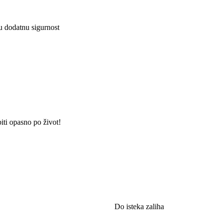
u dodatnu sigurnost
iti opasno po život!
Do isteka zaliha