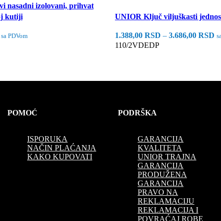
 nasadni izolovani, prihvat
j kutiji
UNIOR Ključ viljuškasti jednost
1.388,00
RSD
–
3.686,00
RSD
sa PDVom
s
110/2VDEDP
Odaberite Opcije
POMOĆ
PODRŠKA
ISPORUKA
GARANCIJA
NAČIN PLAĆANJA
KVALITETA
KAKO KUPOVATI
UNIOR TRAJNA
GARANCIJA
PRODUŽENA
GARANCIJA
PRAVO NA
REKLAMACIJU
REKLAMACIJA I
POVRAĆAJ ROBE