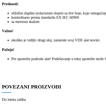
Prednosti:
obložen duplim izolacionim slojem sa dve boje, koje omogućuj
kontrolisano prema standardu EN IEC 60900
sa mernom skalom
Važno!
ukoliko je vidljiv drugi sloj, zamenite svoj VDE alat novim
Pažnja!
Pre upotrebe podesite alat! Podešavanje u toku upotrebe može b
POVEZANI PROIZVODI
Do isteka zaliha