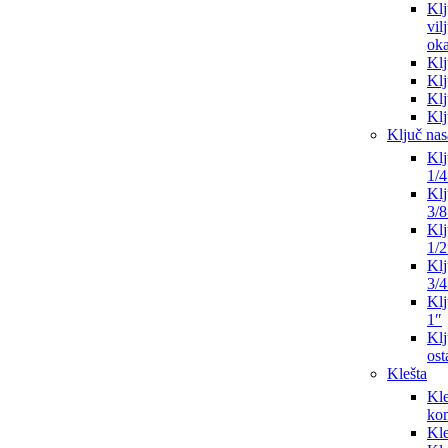
Klj
vil
oka
Klj
Klj
Klj
Klj
Ključ nas
Klj
1/4
Klj
3/8
Klj
1/2
Klj
3/4
Klj
1″
Klj
ost
Klešta
Kle
ko
Kle