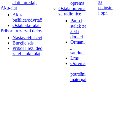
za
alati i uređaji
oprema
os.instr.
Aku-alat
Ostala oprema
i opr.
za radionice
Aku-
bušilica/odvrtač
Pano i
Ostali aku-alati
stalak za
Pribor i rezervni delovi
alat i
dodaci
Nastavci/bitsevi
Ormani
Burgije sds
i
Pribor i rez. deo
sanduci
za el. i aku alat
Lms
Oprema
i
potrošni
materijal