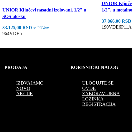
UNIOR Ključevi
UNIOR Ključevi nasadni izolovani, 1/2″ u
1/2″, u metalno
SOS ulošku
37.866,00
RSD
190VDE6P11A
Dodaj U Korpu
33.125,00
RSD
sa PDVom
964VDE5
Dodaj U Korpu
PRODAJA
KORISNIČKI NALOG
IZDVAJAMO
ULOGUJTE SE
NOVO
OVDE
AKCIJE
ZABORAVLJENA
LOZINKA
REGISTRACIJA