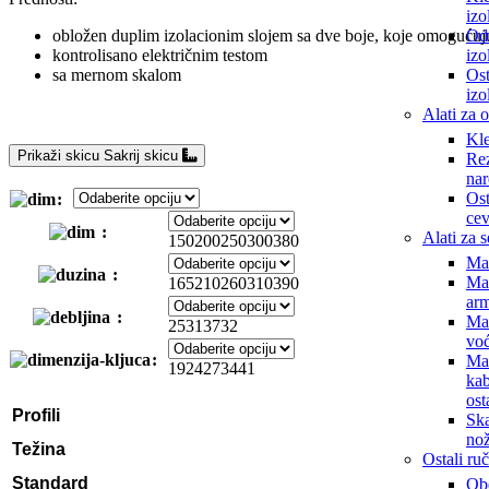
izo
Od
obložen duplim izolacionim slojem sa dve boje, koje omogućuj
izo
kontrolisano električnim testom
Ost
sa mernom skalom
izo
Alati za 
Kle
Prikaži skicu
Sakrij skicu
Rez
nar
Ost
cev
Alati za 
150
200
250
300
380
Ma
Ma
165
210
260
310
390
arm
Ma
25
31
37
32
voć
Ma
19
24
27
34
41
kab
ost
Profili
Ska
nož
Težina
Ostali ruč
Standard
Obe