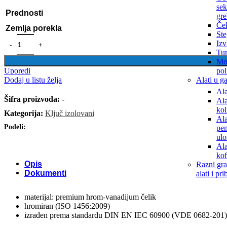
sek
Prednosti
gre
Če
Zemlja porekla
Ste
Izv
Tur
Mon
po
Uporedi
Alati u ga
Dodaj u listu želja
Ala
Šifra proizvoda:
-
Ala
kol
Kategorija:
Ključ izolovani
Ala
Podeli:
pen
ulo
Ala
kof
Opis
Razni gra
Dokumenti
alati i pri
materijal: premium hrom-vanadijum čelik
hromiran (ISO 1456:2009)
izrađen prema standardu DIN EN IEC 60900 (VDE 0682-201