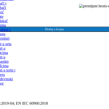
ači i
bači
kić
ge
lakač
pija
Dodaj u korpu
tirač i
luga
rnituri
t u setu
ti u
icima
ti u
astim
šcima
ti u torbi i
eru
đevinski
bor
):2019-04; EN IEC 60900:2018