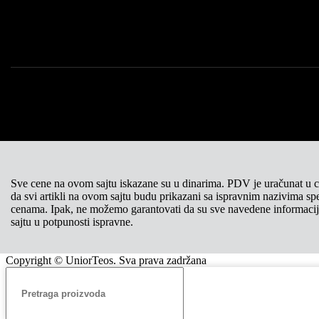
Sve cene na ovom sajtu iskazane su u dinarima. PDV je uračunat u
da svi artikli na ovom sajtu budu prikazani sa ispravnim nazivima spec
cenama. Ipak, ne možemo garantovati da su sve navedene informacije 
sajtu u potpunosti ispravne.
Copyright © UniorTeos. Sva prava zadržana