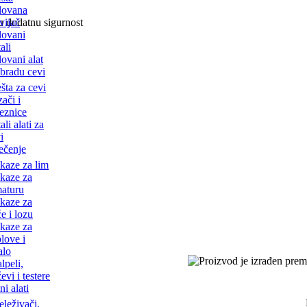
lovana
vijač
u dodatnu sigurnost
lovani
ali
lovani alat
obradu cevi
šta za cevi
ači i
eznice
ali alati za
i
sečenje
kaze za lim
kaze za
aturu
kaze za
e i lozu
kaze za
love i
alo
lpeli,
evi i testere
ni alati
leživači,