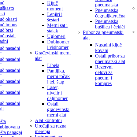
uč
Ključ
pneumatska
juškasto
moment
Pneumatska
sti
Lenjiri i
čegrtaljka/račna
uč okasti
šestari
Pneumatska
uč imbus
Merni sat i
bušilica i čekići
uč brzi
stalak
Pribor za pneumatski
uč ostali
Uglomeri
alat
adni
Dubinomer
Nasadni ključ
i visinomer
uč nasadni
kovani
Građevinski merni
″
Ostali pribor za
alat
uč nasadni
pneumatski alat
″
Libela
Rezervni
uč nasadni
Pantljika,
delovi za
″
merni točak
pneum. i
uč nasadni
i tel. štap
kompres
″
Laser,
uč nasadni
nivelir i
daljinomer
uč nasadni
Ostali
ali
građevinski
merni alat
Alat kontrolni
šta
Uređaji za razna
mbinovana
merenja
šta papagaj
Instrumenti za