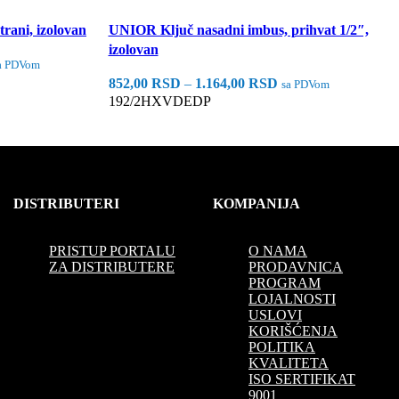
rani, izolovan
UNIOR Ključ nasadni imbus, prihvat 1/2″,
izolovan
a PDVom
852,00
RSD
–
1.164,00
RSD
sa PDVom
192/2HXVDEDP
Odaberite Opcije
DISTRIBUTERI
KOMPANIJA
PRISTUP PORTALU
O NAMA
ZA DISTRIBUTERE
PRODAVNICA
PROGRAM
LOJALNOSTI
USLOVI
KORIŠĆENJA
POLITIKA
KVALITETA
ISO SERTIFIKAT
9001