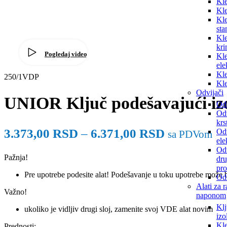
Kle
Kle
Kle
sta
Kle
kr
Pogledaj video
Kle
ele
Kle
250/1VDP
Kle
Odvijači
UNIOR Ključ podešavajući iz
Odv
Od
krs
3.373,00
RSD
–
6.371,00
RSD
Odv
sa PDVom
ele
Odv
Pažnja!
dr
pro
Pre upotrebe podesite alat! Podešavanje u toku upotrebe može b
Odv
Alati za 
Važno!
naponom
Klj
ukoliko je vidljiv drugi sloj, zamenite svoj VDE alat novim
izo
Kle
Prednosti: