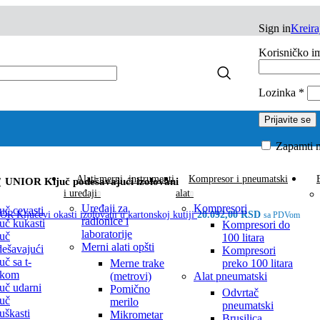
Sign in
Kreira
Korisničko im
Lozinka
*
Prijavite se
Zapamti 
Alati merni, instrumenti
Kompresor i pneumatski
UNIOR Ključ podešavajući izolovani
i uređaji
alat
Uređaji za
Kompresori
uč cevasti
R Ključevi okasti izolovani u kartonskoj kutiji
20.092,00
RSD
sa PDVom
radionice i
uč kukasti
Kompresori do
laboratorije
uč
100 litara
Merni alati opšti
ešavajući
Kompresori
uč sa t-
Merne trake
preko 100 litara
čkom
(metrovi)
Alat pneumatski
uč udarni
Pomično
Odvrtač
uč
merilo
pneumatski
juškasti
Mikrometar
Brusilica