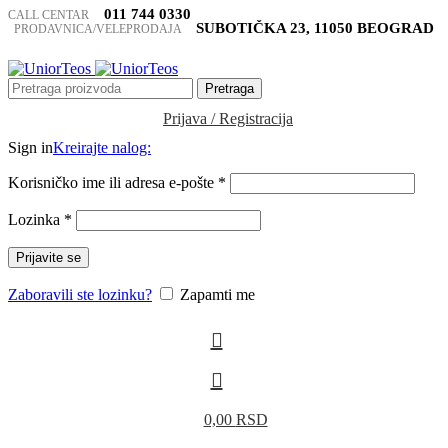
011 744 0330
CALL CENTAR
SUBOTIČKA 23, 11050 BEOGRAD
PRODAVNICA/VELEPRODAJA
Pretraga
Prijava / Registracija
Sign in
Kreirajte nalog:
Korisničko ime ili adresa e-pošte
*
Lozinka
*
Prijavite se
Zaboravili ste lozinku?
Zapamti me
0,00
RSD