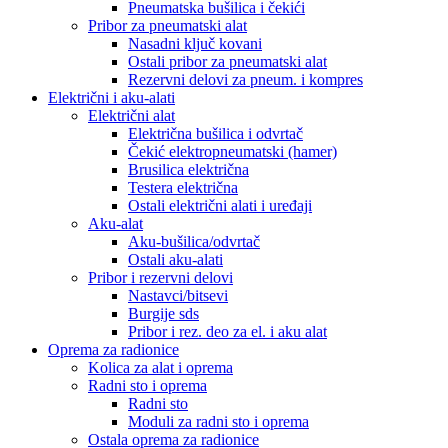
Pneumatska bušilica i čekići
Pribor za pneumatski alat
Nasadni ključ kovani
Ostali pribor za pneumatski alat
Rezervni delovi za pneum. i kompres
Električni i aku-alati
Električni alat
Električna bušilica i odvrtač
Čekić elektropneumatski (hamer)
Brusilica električna
Testera električna
Ostali električni alati i uređaji
Aku-alat
Aku-bušilica/odvrtač
Ostali aku-alati
Pribor i rezervni delovi
Nastavci/bitsevi
Burgije sds
Pribor i rez. deo za el. i aku alat
Oprema za radionice
Kolica za alat i oprema
Radni sto i oprema
Radni sto
Moduli za radni sto i oprema
Ostala oprema za radionice