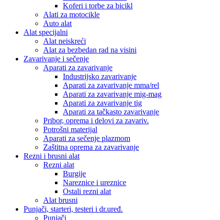
Koferi i torbe za bicikl
Alati za motocikle
Auto alat
Alat specijalni
Alat neiskreći
Alat za bezbedan rad na visini
Zavarivanje i sečenje
Aparati za zavarivanje
Industrijsko zavarivanje
Aparati za zavarivanje mma/rel
Aparati za zavarivanje mig-mag
Aparati za zavarivanje tig
Aparati za tačkasto zavarivanje
Pribor, oprema i delovi za zavariv.
Potrošni materijal
Aparati za sečenje plazmom
Zaštitna oprema za zavarivanje
Rezni i brusni alat
Rezni alat
Burgije
Nareznice i ureznice
Ostali rezni alat
Alat brusni
Punjači, starteri, testeri i dr.uređ.
Punjači