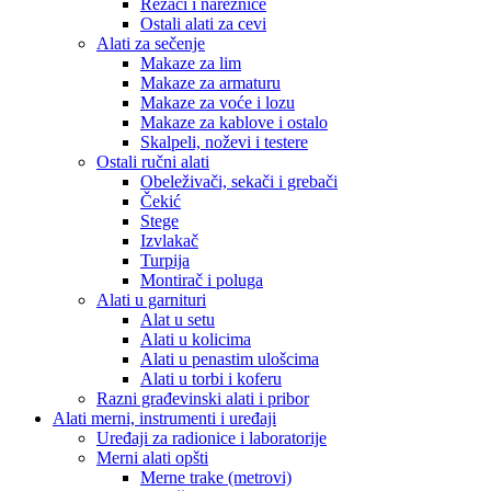
Rezači i nareznice
Ostali alati za cevi
Alati za sečenje
Makaze za lim
Makaze za armaturu
Makaze za voće i lozu
Makaze za kablove i ostalo
Skalpeli, noževi i testere
Ostali ručni alati
Obeleživači, sekači i grebači
Čekić
Stege
Izvlakač
Turpija
Montirač i poluga
Alati u garnituri
Alat u setu
Alati u kolicima
Alati u penastim ulošcima
Alati u torbi i koferu
Razni građevinski alati i pribor
Alati merni, instrumenti i uređaji
Uređaji za radionice i laboratorije
Merni alati opšti
Merne trake (metrovi)