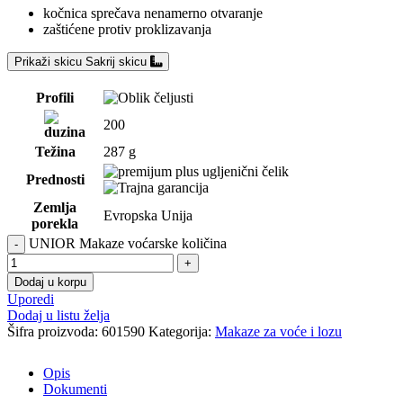
kočnica sprečava nenamerno otvaranje
zaštićene protiv proklizavanja
Prikaži skicu
Sakrij skicu
Profili
200
Težina
287 g
Prednosti
Zemlja
Evropska Unija
porekla
UNIOR Makaze voćarske količina
Dodaj u korpu
Uporedi
Dodaj u listu želja
Šifra proizvoda:
601590
Kategorija:
Makaze za voće i lozu
Opis
Dokumenti