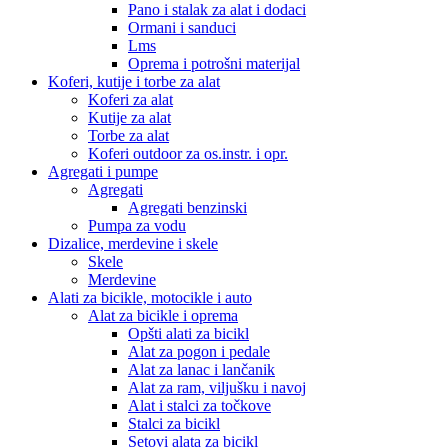
Pano i stalak za alat i dodaci
Ormani i sanduci
Lms
Oprema i potrošni materijal
Koferi, kutije i torbe za alat
Koferi za alat
Kutije za alat
Torbe za alat
Koferi outdoor za os.instr. i opr.
Agregati i pumpe
Agregati
Agregati benzinski
Pumpa za vodu
Dizalice, merdevine i skele
Skele
Merdevine
Alati za bicikle, motocikle i auto
Alat za bicikle i oprema
Opšti alati za bicikl
Alat za pogon i pedale
Alat za lanac i lančanik
Alat za ram, viljušku i navoj
Alat i stalci za točkove
Stalci za bicikl
Setovi alata za bicikl