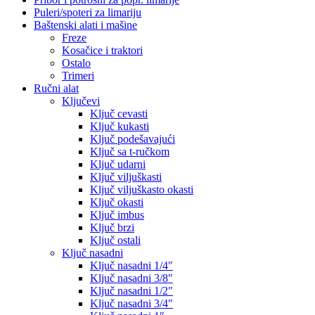
Puleri/spoteri za limariju
Baštenski alati i mašine
Freze
Kosačice i traktori
Ostalo
Trimeri
Ručni alat
Ključevi
Ključ cevasti
Ključ kukasti
Ključ podešavajući
Ključ sa t-ručkom
Ključ udarni
Ključ viljuškasti
Ključ viljuškasto okasti
Ključ okasti
Ključ imbus
Ključ brzi
Ključ ostali
Ključ nasadni
Ključ nasadni 1/4″
Ključ nasadni 3/8″
Ključ nasadni 1/2″
Ključ nasadni 3/4″