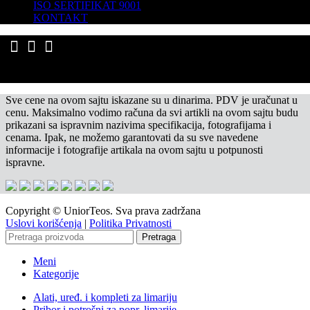
ISO SERTIFIKAT 9001
KONTAKT
Sve cene na ovom sajtu iskazane su u dinarima. PDV je uračunat u
cenu. Maksimalno vodimo računa da svi artikli na ovom sajtu budu
prikazani sa ispravnim nazivima specifikacija, fotografijama i
cenama. Ipak, ne možemo garantovati da su sve navedene
informacije i fotografije artikala na ovom sajtu u potpunosti
ispravne.
Copyright © UniorTeos. Sva prava zadržana
Uslovi korišćenja
|
Politika Privatnosti
Pretraga
Meni
Kategorije
Alati, uređ. i kompleti za limariju
Pribor i potrošni za popr. limarije