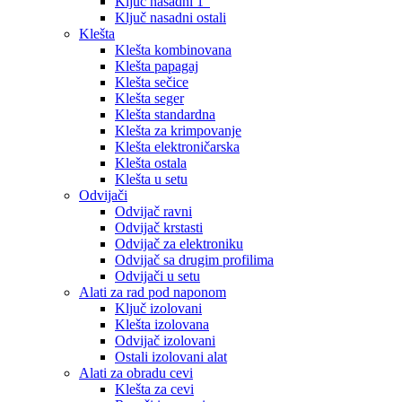
Ključ nasadni 1″
Ključ nasadni ostali
Klešta
Klešta kombinovana
Klešta papagaj
Klešta sečice
Klešta seger
Klešta standardna
Klešta za krimpovanje
Klešta elektroničarska
Klešta ostala
Klešta u setu
Odvijači
Odvijač ravni
Odvijač krstasti
Odvijač za elektroniku
Odvijač sa drugim profilima
Odvijači u setu
Alati za rad pod naponom
Ključ izolovani
Klešta izolovana
Odvijač izolovani
Ostali izolovani alat
Alati za obradu cevi
Klešta za cevi