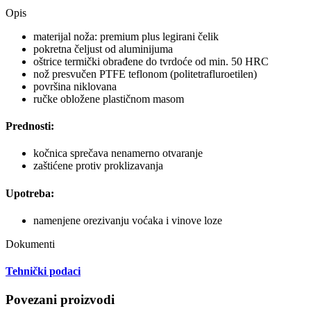
Opis
materijal noža: premium plus legirani čelik
pokretna čeljust od aluminijuma
oštrice termički obrađene do tvrdoće od min. 50 HRC
nož presvučen PTFE teflonom (politetrafluroetilen)
površina niklovana
ručke obložene plastičnom masom
Prednosti:
kočnica sprečava nenamerno otvaranje
zaštićene protiv proklizavanja
Upotreba:
namenjene orezivanju voćaka i vinove loze
Dokumenti
Tehnički podaci
Povezani proizvodi