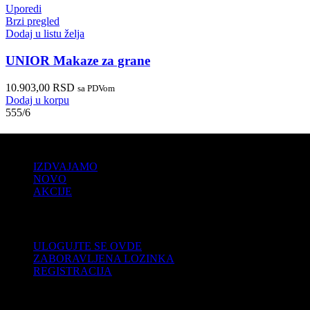
Uporedi
Brzi pregled
Dodaj u listu želja
UNIOR Makaze za grane
10.903,00
RSD
sa PDVom
Dodaj u korpu
555/6
PRODAJA
IZDVAJAMO
NOVO
AKCIJE
KORISNIČKI NALOG
ULOGUJTE SE OVDE
ZABORAVLJENA LOZINKA
REGISTRACIJA
POMOĆ