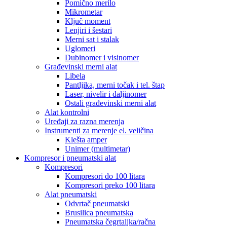
Pomično merilo
Mikrometar
Ključ moment
Lenjiri i šestari
Merni sat i stalak
Uglomeri
Dubinomer i visinomer
Građevinski merni alat
Libela
Pantljika, merni točak i tel. štap
Laser, nivelir i daljinomer
Ostali građevinski merni alat
Alat kontrolni
Uređaji za razna merenja
Instrumenti za merenje el. veličina
Klešta amper
Unimer (multimetar)
Kompresor i pneumatski alat
Kompresori
Kompresori do 100 litara
Kompresori preko 100 litara
Alat pneumatski
Odvrtač pneumatski
Brusilica pneumatska
Pneumatska čegrtaljka/račna