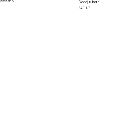
550/3PR
Dodaj u korpu
542.1/5