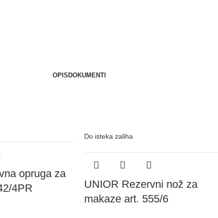
OPIS
DOKUMENTI
Do isteka zaliha
na opruga za
UNIOR Rezervni nož za
542/4PR
makaze art. 555/6