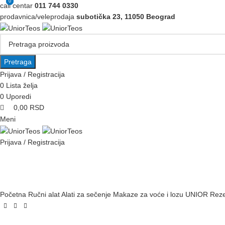
0
0
call centar
011 744 0330
prodavnica/veleprodaja
subotička 23, 11050 Beograd
Pretraga
Prijava / Registracija
0
Lista želja
0
Uporedi
0,00
RSD
Meni
Prijava / Registracija
PRETRAŽI KATEGORIJE
AKCIJA
IZDVAJAMO
NOVO
Početna
Ručni alat
Alati za sečenje
Makaze za voće i lozu
UNIOR Rezer