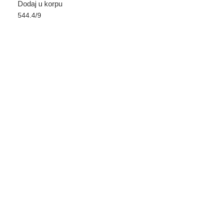
Dodaj u korpu
Dodaj u korpu
544.4/9
555.2/9