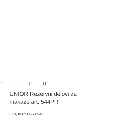
UNIOR Rezervni delovi za
UNIOR Rez
makaze art. 544PR
makaze art
889,00
RSD
2.414,00
RSD
sa PDVom
s