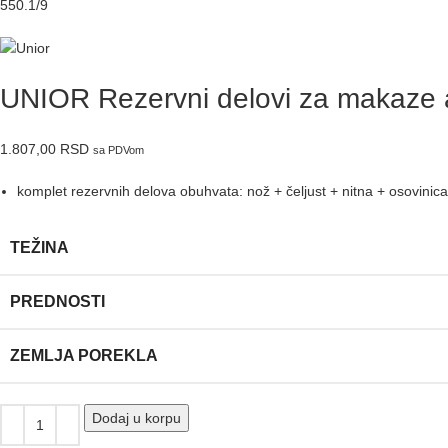
550.1/9
UNIOR Rezervni delovi za makaze 
1.807,00
RSD
sa PDVom
komplet rezervnih delova obuhvata: nož + čeljust + nitna + osovinica
TEŽINA
PREDNOSTI
ZEMLJA POREKLA
Dodaj u korpu