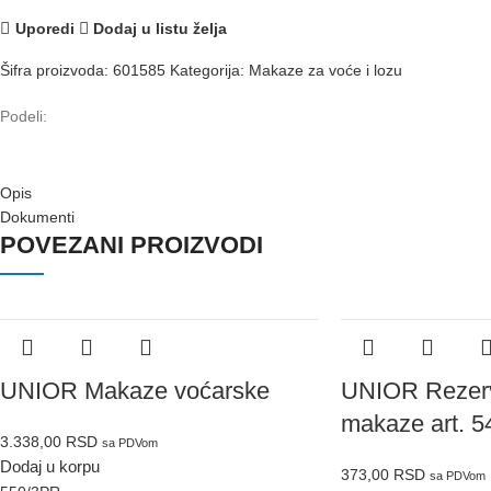
Uporedi
Dodaj u listu želja
Šifra proizvoda:
601585
Kategorija:
Makaze za voće i lozu
Podeli:
Opis
Dokumenti
POVEZANI PROIZVODI
UNIOR Makaze voćarske
UNIOR Rezerv
makaze art. 
3.338,00
RSD
sa PDVom
Dodaj u korpu
373,00
RSD
sa PDVom