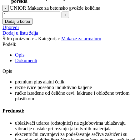
porekla
UNIOR Makaze za betonsko gvožđe količina
Dodaj u korpu
Uporedi
Dodaj u listu želja
Šifra proizvoda:
-
Kategorija:
Makaze za armaturu
Podeli:
Opis
Dokumenti
Opis
premium plus alatni čelik
rezne ivice posebno induktivno kaljene
ručke izrađene od čelične cevi, lakirane i obložene tvrdom
plastikom
Prednosti:
ublaživači udarca (odstojnici) na zglobovima ublažavaju
vibracije nastale pri rezanju jako tvrdih materijala
ekscentrični zavrtnjevi za podešavanje sečiva zaštićeni su
kovanim udubljenjima čime je omogućena potpuna zaštita od