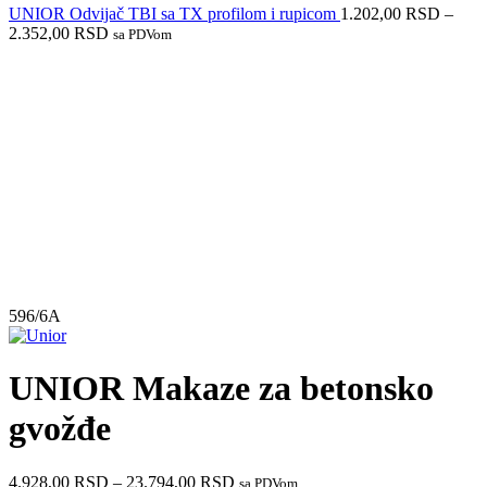
UNIOR Odvijač TBI sa TX profilom i rupicom
1.202,00
RSD
–
2.352,00
RSD
sa PDVom
Do isteka zaliha
596/6A
UNIOR Makaze za betonsko
gvožđe
4.928,00
RSD
–
23.794,00
RSD
sa PDVom