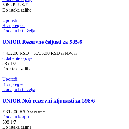
596.2PLUS/7
Do isteka zaliha
Uporedi
Brzi pregled
Dodaj u listu želja
UNIOR Rezervne čeljusti za 585/6
4.432,00
RSD
–
5.735,00
RSD
sa PDVom
Odaberite opcije
585.1/7
Do isteka zaliha
Uporedi
Brzi pregled
Dodaj u listu želja
UNIOR Nož rezervni kljunasti za 598/6
7.312,00
RSD
sa PDVom
Dodaj u korpu
598.1/7
Do isteka zaliha