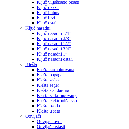
Ključ viljuškasto okasti
Ključ okasti
Ključ imbus
Ključ brzi
Ključ ostali
Ključ nasadni
Ključ nasadni 1/4″
Ključ nasadni 3/8″
Ključ nasadni 1/2″
Ključ nasadni 3/4″
Ključ nasadni 1″
Ključ nasadni ostali
Klešta
Klešta kombinovana
Klešta papagaj
Klešta sečice
Klešta seger
Klešta standardna
Klešta za krimpovanje
Klešta elektroničarska
Klešta ostala
Klešta u setu
Odvijači
Odvijač ravni
Odvijač krstasti