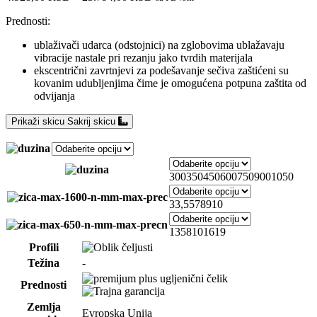
Prednosti:
ublaživači udarca (odstojnici) na zglobovima ublažavaju
vibracije nastale pri rezanju jako tvrdih materijala
ekscentrični zavrtnjevi za podešavanje sečiva zaštićeni su
kovanim udubljenjima čime je omogućena potpuna zaštita od
odvijanja
Prikaži skicu
Sakrij skicu
300
350
450
600
750
900
1050
3
3,5
5
7
8
9
10
13
5
8
10
16
19
Profili
Težina
-
Prednosti
Zemlja
Evropska Unija