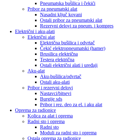
Pneumatska bušilica i čekići
Pribor za pneumatski alat
Nasadni ključ kovani
Ostali pribor za pneumatski alat
Rezervni delovi za pneum. i kompres
Električni i aku-alati
Električni alat
Električna bušilica i odvrtač
Čekić elektropneumatski (hamer)
Brusilica električna
Testera električna
Ostali električni alati i uređaji
Aku-alat
Aku-bušilica/odvrtač
Ostali aku-alati
Pribor i rezervni delovi
Nastavci/bitsevi
Burgije sds
Pribor i rez. deo za el. i aku alat
Oprema za radionice
Kolica za alat i oprema
Radni sto i oprema
Radni sto
Moduli za radni sto i oprema
Ostala oprema za radionice