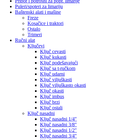
Pribor i potrošni za popr. limarije
Puleri/spoteri za limariju
Baštenski alati i mašine
Freze
Kosačice i traktori
Ostalo
Trimeri
Ručni alat
Ključevi
Ključ cevasti
Ključ kukasti
Ključ podešavajući
Ključ sa t-ručkom
Ključ udarni
Ključ viljuškasti
Ključ viljuškasto okasti
Ključ okasti
Ključ imbus
Ključ brzi
Ključ ostali
Ključ nasadni
Ključ nasadni 1/4″
Ključ nasadni 3/8″
Ključ nasadni 1/2″
Ključ nasadni 3/4″