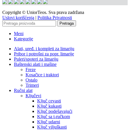
Copyright © UniorTeos. Sva prava zadržana
Uslovi korišćenja
|
Politika Privatnosti
Pretraga
Meni
Kategorije
Alati, uređ. i kompleti za limariju
Pribor i potrošni za popr. limarije
Puleri/spoteri za limariju
Baštenski alati i mašine
Freze
Kosačice i traktori
Ostalo
Trimeri
Ručni alat
Ključevi
Ključ cevasti
Ključ kukasti
Ključ podešavajući
Ključ sa t-ručkom
Ključ udarni
Ključ viljuškasti