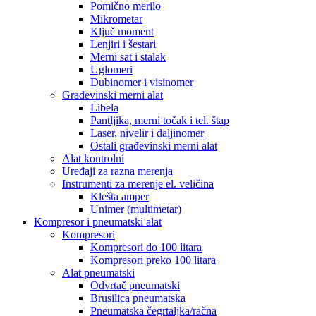
Pomično merilo
Mikrometar
Ključ moment
Lenjiri i šestari
Merni sat i stalak
Uglomeri
Dubinomer i visinomer
Građevinski merni alat
Libela
Pantljika, merni točak i tel. štap
Laser, nivelir i daljinomer
Ostali građevinski merni alat
Alat kontrolni
Uređaji za razna merenja
Instrumenti za merenje el. veličina
Klešta amper
Unimer (multimetar)
Kompresor i pneumatski alat
Kompresori
Kompresori do 100 litara
Kompresori preko 100 litara
Alat pneumatski
Odvrtač pneumatski
Brusilica pneumatska
Pneumatska čegrtaljka/račna