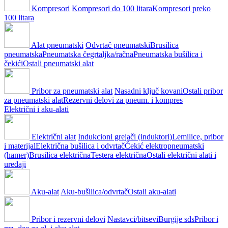
Kompresori
Kompresori do 100 litara
Kompresori preko
100 litara
Alat pneumatski
Odvrtač pneumatski
Brusilica
pneumatska
Pneumatska čegrtaljka/račna
Pneumatska bušilica i
čekići
Ostali pneumatski alat
Pribor za pneumatski alat
Nasadni ključ kovani
Ostali pribor
za pneumatski alat
Rezervni delovi za pneum. i kompres
Električni i aku-alati
Električni alat
Indukcioni grejači (induktori)
Lemilice, pribor
i materijal
Električna bušilica i odvrtač
Čekić elektropneumatski
(hamer)
Brusilica električna
Testera električna
Ostali električni alati i
uređaji
Aku-alat
Aku-bušilica/odvrtač
Ostali aku-alati
Pribor i rezervni delovi
Nastavci/bitsevi
Burgije sds
Pribor i