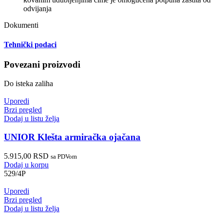
odvijanja
Dokumenti
Tehnički podaci
Povezani proizvodi
Do isteka zaliha
Uporedi
Brzi pregled
Dodaj u listu želja
UNIOR Klešta armiračka ojačana
5.915,00
RSD
sa PDVom
Dodaj u korpu
529/4P
Uporedi
Brzi pregled
Dodaj u listu želja