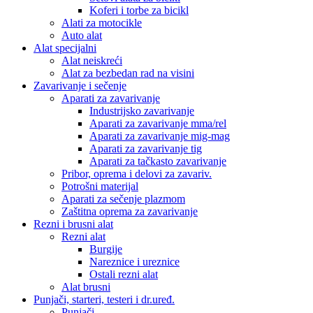
Koferi i torbe za bicikl
Alati za motocikle
Auto alat
Alat specijalni
Alat neiskreći
Alat za bezbedan rad na visini
Zavarivanje i sečenje
Aparati za zavarivanje
Industrijsko zavarivanje
Aparati za zavarivanje mma/rel
Aparati za zavarivanje mig-mag
Aparati za zavarivanje tig
Aparati za tačkasto zavarivanje
Pribor, oprema i delovi za zavariv.
Potrošni materijal
Aparati za sečenje plazmom
Zaštitna oprema za zavarivanje
Rezni i brusni alat
Rezni alat
Burgije
Nareznice i ureznice
Ostali rezni alat
Alat brusni
Punjači, starteri, testeri i dr.uređ.
Punjači