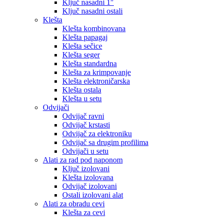
Ključ nasadni 1″
Ključ nasadni ostali
Klešta
Klešta kombinovana
Klešta papagaj
Klešta sečice
Klešta seger
Klešta standardna
Klešta za krimpovanje
Klešta elektroničarska
Klešta ostala
Klešta u setu
Odvijači
Odvijač ravni
Odvijač krstasti
Odvijač za elektroniku
Odvijač sa drugim profilima
Odvijači u setu
Alati za rad pod naponom
Ključ izolovani
Klešta izolovana
Odvijač izolovani
Ostali izolovani alat
Alati za obradu cevi
Klešta za cevi