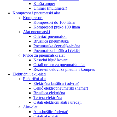
Klešta amper
Unimer (multimetar)
Kompresor i pneumatski alat
Kompresori
Kompresori do 100 litara
Kompresori preko 100 litara
Alat pneumatski
Odvrtač pneumatski
Brusilica pneumatska
Pneumatska čegrtaljka/račna
Pneumatska bušilica i čekići
Pribor za pneumatski alat
Nasadni ključ kovani
Ostali pribor za pneumatski alat
Rezervni delovi za pneum. i kompres
Električni i aku-alati
Električni alat
Električna bušilica i odvrtač
Čekić elektropneumatski (hamer)
Brusilica električna
Testera električna
Ostali električni alati i uređaji
Aku-alat
Aku-bušilica/odvrtač
Ostali aku-alati