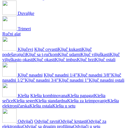
Duvaljke
Trimeri
Ručni alat
Ključevi
Ključ cevasti
Ključ kukasti
Ključ
podešavajući
Ključ sa t-ručkom
Ključ udarni
Ključ viljuškasti
Ključ
viljuškasto okasti
Ključ okasti
Ključ imbus
Ključ brzi
Ključ ostali
Ključ nasadni
Ključ nasadni 1/4"
Ključ nasadni 3/8"
Ključ
nasadni 1/2"
Ključ nasadni 3/4"
Ključ nasadni 1"
Ključ nasadni ostali
Klešta
Klešta kombinovana
Klešta papagaj
Klešta
sečice
Klešta seger
Klešta standardna
Klešta za krimpovanje
Klešta
elektroničarska
Klešta ostala
Klešta u setu
Odvijači
Odvijač ravni
Odvijač krstasti
Odvijač za
elektroniku
Odvijač sa drugim profilima
Odvijači u setu