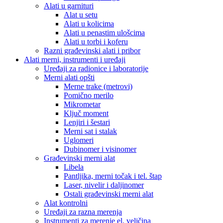
Alati u garnituri
Alat u setu
Alati u kolicima
Alati u penastim ulošcima
Alati u torbi i koferu
Razni građevinski alati i pribor
Alati merni, instrumenti i uređaji
Uređaji za radionice i laboratorije
Merni alati opšti
Merne trake (metrovi)
Pomično merilo
Mikrometar
Ključ moment
Lenjiri i šestari
Merni sat i stalak
Uglomeri
Dubinomer i visinomer
Građevinski merni alat
Libela
Pantljika, merni točak i tel. štap
Laser, nivelir i daljinomer
Ostali građevinski merni alat
Alat kontrolni
Uređaji za razna merenja
Instrumenti za merenje el. veličina