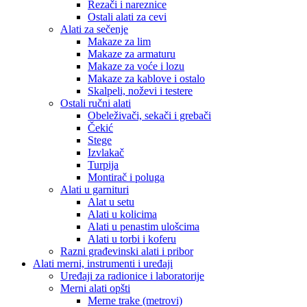
Rezači i nareznice
Ostali alati za cevi
Alati za sečenje
Makaze za lim
Makaze za armaturu
Makaze za voće i lozu
Makaze za kablove i ostalo
Skalpeli, noževi i testere
Ostali ručni alati
Obeleživači, sekači i grebači
Čekić
Stege
Izvlakač
Turpija
Montirač i poluga
Alati u garnituri
Alat u setu
Alati u kolicima
Alati u penastim ulošcima
Alati u torbi i koferu
Razni građevinski alati i pribor
Alati merni, instrumenti i uređaji
Uređaji za radionice i laboratorije
Merni alati opšti
Merne trake (metrovi)