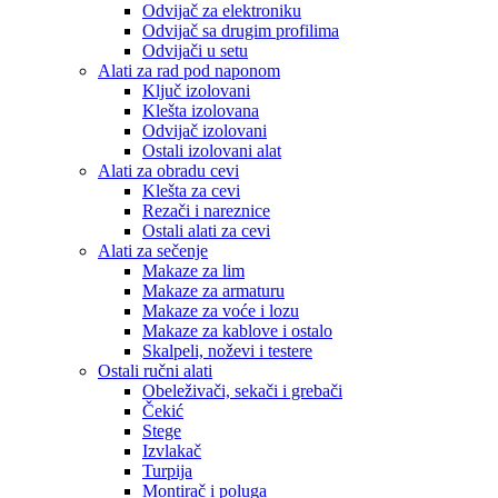
Odvijač za elektroniku
Odvijač sa drugim profilima
Odvijači u setu
Alati za rad pod naponom
Ključ izolovani
Klešta izolovana
Odvijač izolovani
Ostali izolovani alat
Alati za obradu cevi
Klešta za cevi
Rezači i nareznice
Ostali alati za cevi
Alati za sečenje
Makaze za lim
Makaze za armaturu
Makaze za voće i lozu
Makaze za kablove i ostalo
Skalpeli, noževi i testere
Ostali ručni alati
Obeleživači, sekači i grebači
Čekić
Stege
Izvlakač
Turpija
Montirač i poluga