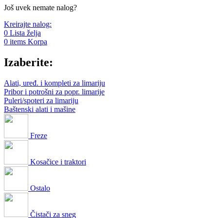
Još uvek nemate nalog?
Kreirajte nalog:
0
Lista želja
0
items
Korpa
Izaberite:
Alati, uređ. i kompleti za limariju
Pribor i potrošni za popr. limarije
Puleri/spoteri za limariju
Baštenski alati i mašine
Freze
Kosačice i traktori
Ostalo
Čistači za sneg