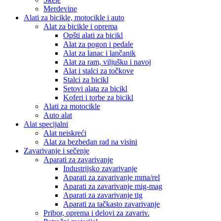
Merdevine
Alati za bicikle, motocikle i auto
Alat za bicikle i oprema
Opšti alati za bicikl
Alat za pogon i pedale
Alat za lanac i lančanik
Alat za ram, viljušku i navoj
Alat i stalci za točkove
Stalci za bicikl
Setovi alata za bicikl
Koferi i torbe za bicikl
Alati za motocikle
Auto alat
Alat specijalni
Alat neiskreći
Alat za bezbedan rad na visini
Zavarivanje i sečenje
Aparati za zavarivanje
Industrijsko zavarivanje
Aparati za zavarivanje mma/rel
Aparati za zavarivanje mig-mag
Aparati za zavarivanje tig
Aparati za tačkasto zavarivanje
Pribor, oprema i delovi za zavariv.