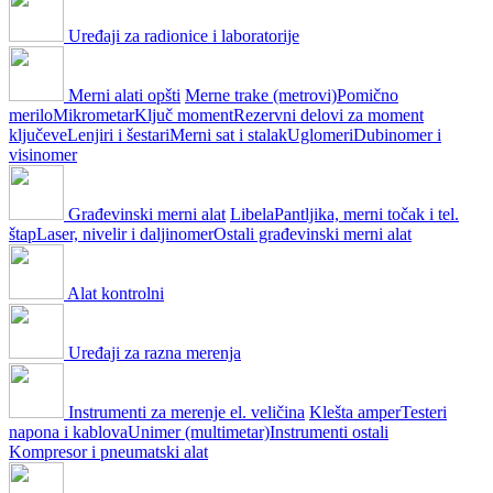
Uređaji za radionice i laboratorije
Merni alati opšti
Merne trake (metrovi)
Pomično
merilo
Mikrometar
Ključ moment
Rezervni delovi za moment
ključeve
Lenjiri i šestari
Merni sat i stalak
Uglomeri
Dubinomer i
visinomer
Građevinski merni alat
Libela
Pantljika, merni točak i tel.
štap
Laser, nivelir i daljinomer
Ostali građevinski merni alat
Alat kontrolni
Uređaji za razna merenja
Instrumenti za merenje el. veličina
Klešta amper
Testeri
napona i kablova
Unimer (multimetar)
Instrumenti ostali
Kompresor i pneumatski alat