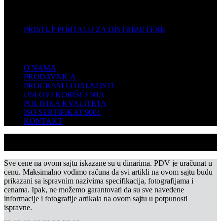
DISTRIBUTERI
PRISTUP PORTALU ZA DISTRIBUTERE
KOMPANIJA
O NAMA
PRODAVNICA
PROGRAM LOJALNOSTI
USLOVI KORIŠĆENJA
POLITIKA KVALITETA
ISO SERTIFIKAT 9001
KONTAKT
Sve cene na ovom sajtu iskazane su u dinarima. PDV je uračunat u
cenu. Maksimalno vodimo računa da svi artikli na ovom sajtu budu
prikazani sa ispravnim nazivima specifikacija, fotografijama i
cenama. Ipak, ne možemo garantovati da su sve navedene
informacije i fotografije artikala na ovom sajtu u potpunosti
ispravne.