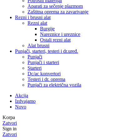
Potrošni materijal
Aparati za sečenje plazmom
Zaštitna oprema za zavarivanje
Rezni i brusni alat
Rezni alat
Burgije
Nareznice i ureznice
Ostali rezni alat
Alat brusni
Punjači, starteri, testeri i dr.uređ.
Punjači
Punjači i starteri
Starteri
Dc/ac konvertori
Testeri i dr. oprema
Punjači za električna vozila
Akcija
Izdvajamo
Novo
Korpa
Zatvori
Sign in
Zatvori