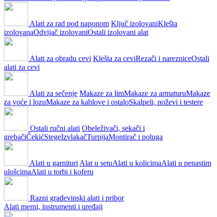
Alati za rad pod naponom
Ključ izolovani
Klešta
izolovana
Odvijač izolovani
Ostali izolovani alat
Alati za obradu cevi
Klešta za cevi
Rezači i nareznice
Ostali
alati za cevi
Alati za sečenje
Makaze za lim
Makaze za armaturu
Makaze
za voće i lozu
Makaze za kablove i ostalo
Skalpeli, noževi i testere
Ostali ručni alati
Obeleživači, sekači i
grebači
Čekić
Stege
Izvlakač
Turpija
Montirač i poluga
Alati u garnituri
Alat u setu
Alati u kolicima
Alati u penastim
ulošcima
Alati u torbi i koferu
Razni građevinski alati i pribor
Alati merni, instrumenti i uređaji