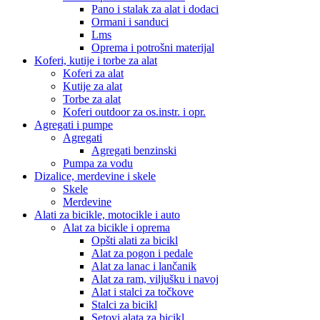
Pano i stalak za alat i dodaci
Ormani i sanduci
Lms
Oprema i potrošni materijal
Koferi, kutije i torbe za alat
Koferi za alat
Kutije za alat
Torbe za alat
Koferi outdoor za os.instr. i opr.
Agregati i pumpe
Agregati
Agregati benzinski
Pumpa za vodu
Dizalice, merdevine i skele
Skele
Merdevine
Alati za bicikle, motocikle i auto
Alat za bicikle i oprema
Opšti alati za bicikl
Alat za pogon i pedale
Alat za lanac i lančanik
Alat za ram, viljušku i navoj
Alat i stalci za točkove
Stalci za bicikl
Setovi alata za bicikl