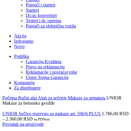
Punjači i starteri
Starteri
Dc/ac konvertori
Testeri i dr. oprema
Punjači za električna vozila
Akcija
Izdvajamo
Novo
Podrška
Garancija Kvaliteta
Pravo na reklamaciju
Reklamacije i povraćaj robe
Unior Trajna Garancija
Kompanija
Za distributere
Početna
Ručni alat
Alati za sečenje
Makaze za armaturu
UNIOR
Makaze za betonsko gvožđe
UNIOR Sečivo rezervno za makaze art. 596/6 PLUS
1.786,00
RSD
–
2.360,00
RSD
sa PDVom
Povratak na proizvode