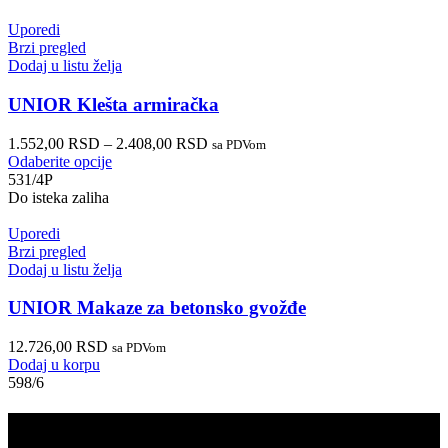
Uporedi
Brzi pregled
Dodaj u listu želja
UNIOR Klešta armiračka
1.552,00
RSD
–
2.408,00
RSD
sa PDVom
Odaberite opcije
531/4P
Do isteka zaliha
Uporedi
Brzi pregled
Dodaj u listu želja
UNIOR Makaze za betonsko gvožđe
12.726,00
RSD
sa PDVom
Dodaj u korpu
598/6
PRODAJA