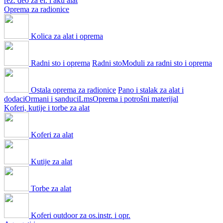
rez. deo za el. i aku alat
Oprema za radionice
Kolica za alat i oprema
Radni sto i oprema
Radni sto
Moduli za radni sto i oprema
Ostala oprema za radionice
Pano i stalak za alat i
dodaci
Ormani i sanduci
Lms
Oprema i potrošni materijal
Koferi, kutije i torbe za alat
Koferi za alat
Kutije za alat
Torbe za alat
Koferi outdoor za os.instr. i opr.