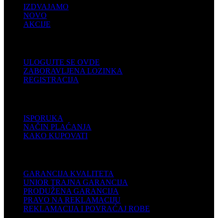
IZDVAJAMO
NOVO
AKCIJE
KORISNIČKI NALOG
ULOGUJTE SE OVDE
ZABORAVLJENA LOZINKA
REGISTRACIJA
POMOĆ
ISPORUKA
NAČIN PLAĆANJA
KAKO KUPOVATI
PODRŠKA
GARANCIJA KVALITETA
UNIOR TRAJNA GARANCIJA
PRODUŽENA GARANCIJA
PRAVO NA REKLAMACIJU
REKLAMACIJA I POVRAĆAJ ROBE