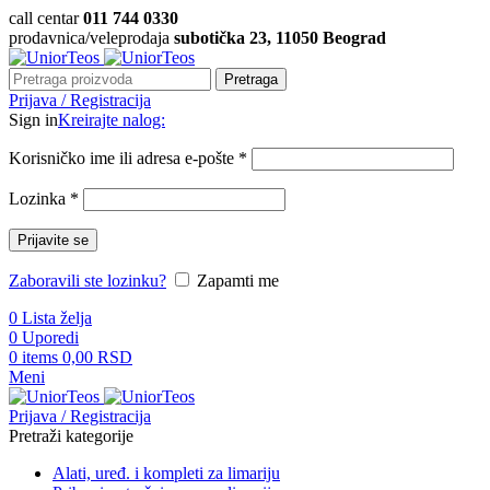
call centar
011 744 0330
prodavnica/veleprodaja
subotička 23, 11050 Beograd
Pretraga
Prijava / Registracija
Sign in
Kreirajte nalog:
Korisničko ime ili adresa e-pošte
*
Lozinka
*
Prijavite se
Zaboravili ste lozinku?
Zapamti me
0
Lista želja
0
Uporedi
0
items
0,00
RSD
Meni
Prijava / Registracija
Pretraži kategorije
Alati, uređ. i kompleti za limariju