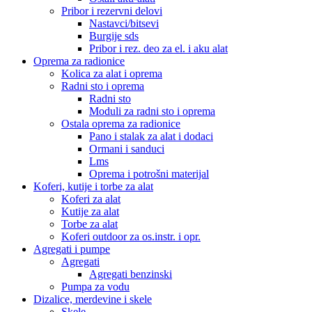
Pribor i rezervni delovi
Nastavci/bitsevi
Burgije sds
Pribor i rez. deo za el. i aku alat
Oprema za radionice
Kolica za alat i oprema
Radni sto i oprema
Radni sto
Moduli za radni sto i oprema
Ostala oprema za radionice
Pano i stalak za alat i dodaci
Ormani i sanduci
Lms
Oprema i potrošni materijal
Koferi, kutije i torbe za alat
Koferi za alat
Kutije za alat
Torbe za alat
Koferi outdoor za os.instr. i opr.
Agregati i pumpe
Agregati
Agregati benzinski
Pumpa za vodu
Dizalice, merdevine i skele
Skele