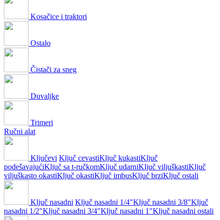
Kosačice i traktori
Ostalo
Čistači za sneg
Duvaljke
Trimeri
Ručni alat
Ključevi
Ključ cevasti
Ključ kukasti
Ključ
podešavajući
Ključ sa t-ručkom
Ključ udarni
Ključ viljuškasti
Ključ
viljuškasto okasti
Ključ okasti
Ključ imbus
Ključ brzi
Ključ ostali
Ključ nasadni
Ključ nasadni 1/4"
Ključ nasadni 3/8"
Ključ
nasadni 1/2"
Ključ nasadni 3/4"
Ključ nasadni 1"
Ključ nasadni ostali