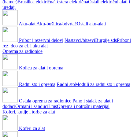
(hamer)
Brusilica električna
Testera električna
Ostali električni alati i
uređaji
Aku-alat
Aku-bušilica/odvrtač
Ostali aku-alati
Pribor i rezervni delovi
Nastavci/bitsevi
Burgije sds
Pribor i
rez. deo za el. i aku alat
Oprema za radionice
Kolica za alat i oprema
Radni sto i oprema
Radni sto
Moduli za radni sto i oprema
Ostala oprema za radionice
Pano i stalak za alat i
dodaci
Ormani i sanduci
Lms
Oprema i potrošni materijal
Koferi, kutije i torbe za alat
Koferi za alat