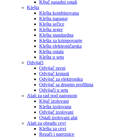
Ključ nasadni ostali
Klešta
Klešta kombinovana
Klešta papagaj
Klešta sečice
Klešta seger
Klešta standardna
Klešta za krimpovanje
Klešta elektroničarska
Klešta ostala
Klešta u setu
Odvijači
Odvijač ravni
Odvijač krstasti
Odvijač za elektroniku
Odvijač sa drugim profilima
Odvijači u setu
Alati za rad pod naponom
Ključ izolovani
Klešta izolovana
Odvijač izolovani
Ostali izolovani alat
Alati za obradu cevi
Klešta za cevi
Rezači i nareznice