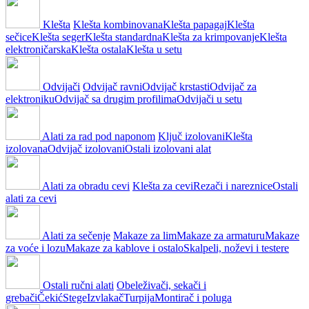
Klešta
Klešta kombinovana
Klešta papagaj
Klešta
sečice
Klešta seger
Klešta standardna
Klešta za krimpovanje
Klešta
elektroničarska
Klešta ostala
Klešta u setu
Odvijači
Odvijač ravni
Odvijač krstasti
Odvijač za
elektroniku
Odvijač sa drugim profilima
Odvijači u setu
Alati za rad pod naponom
Ključ izolovani
Klešta
izolovana
Odvijač izolovani
Ostali izolovani alat
Alati za obradu cevi
Klešta za cevi
Rezači i nareznice
Ostali
alati za cevi
Alati za sečenje
Makaze za lim
Makaze za armaturu
Makaze
za voće i lozu
Makaze za kablove i ostalo
Skalpeli, noževi i testere
Ostali ručni alati
Obeleživači, sekači i
grebači
Čekić
Stege
Izvlakač
Turpija
Montirač i poluga