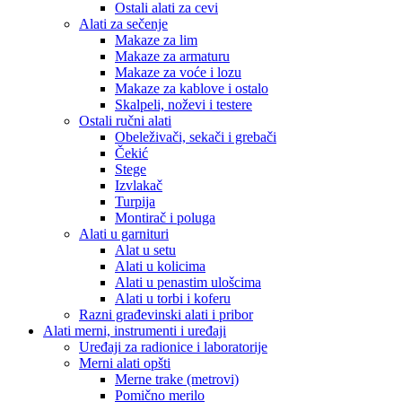
Ostali alati za cevi
Alati za sečenje
Makaze za lim
Makaze za armaturu
Makaze za voće i lozu
Makaze za kablove i ostalo
Skalpeli, noževi i testere
Ostali ručni alati
Obeleživači, sekači i grebači
Čekić
Stege
Izvlakač
Turpija
Montirač i poluga
Alati u garnituri
Alat u setu
Alati u kolicima
Alati u penastim ulošcima
Alati u torbi i koferu
Razni građevinski alati i pribor
Alati merni, instrumenti i uređaji
Uređaji za radionice i laboratorije
Merni alati opšti
Merne trake (metrovi)
Pomično merilo