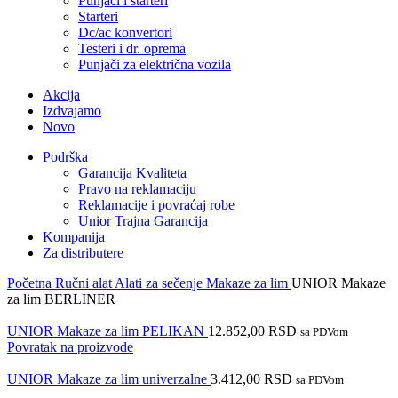
Punjači i starteri
Starteri
Dc/ac konvertori
Testeri i dr. oprema
Punjači za električna vozila
Akcija
Izdvajamo
Novo
Podrška
Garancija Kvaliteta
Pravo na reklamaciju
Reklamacije i povraćaj robe
Unior Trajna Garancija
Kompanija
Za distributere
Početna
Ručni alat
Alati za sečenje
Makaze za lim
UNIOR Makaze
za lim BERLINER
UNIOR Makaze za lim PELIKAN
12.852,00
RSD
sa PDVom
Povratak na proizvode
UNIOR Makaze za lim univerzalne
3.412,00
RSD
sa PDVom