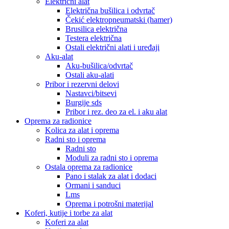
Električni alat
Električna bušilica i odvrtač
Čekić elektropneumatski (hamer)
Brusilica električna
Testera električna
Ostali električni alati i uređaji
Aku-alat
Aku-bušilica/odvrtač
Ostali aku-alati
Pribor i rezervni delovi
Nastavci/bitsevi
Burgije sds
Pribor i rez. deo za el. i aku alat
Oprema za radionice
Kolica za alat i oprema
Radni sto i oprema
Radni sto
Moduli za radni sto i oprema
Ostala oprema za radionice
Pano i stalak za alat i dodaci
Ormani i sanduci
Lms
Oprema i potrošni materijal
Koferi, kutije i torbe za alat
Koferi za alat