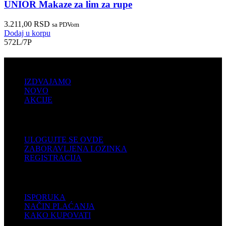
UNIOR Makaze za lim za rupe
3.211,00
RSD
sa PDVom
Dodaj u korpu
572L/7P
PRODAJA
IZDVAJAMO
NOVO
AKCIJE
KORISNIČKI NALOG
ULOGUJTE SE OVDE
ZABORAVLJENA LOZINKA
REGISTRACIJA
POMOĆ
ISPORUKA
NAČIN PLAĆANJA
KAKO KUPOVATI