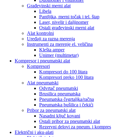
Dubinomer i visinomer
Građevinski merni alat
Libela
Pantljika, merni točak i tel. štap
Laser, nivelir i daljinomer
Ostali građevinski merni alat
Alat kontrolni
Uređaji za razna merenja
Instrumenti za merenje el. veličina
Klešta amper
Unimer (multimetar)
Kompresor i pneumatski alat
Kompresori
Kompresori do 100 litara
Kompresori preko 100 litara
Alat pneumatski
Odvrtač pneumatski
Brusilica pneumatska
Pneumatska čegrtaljka/račna
Pneumatska bušilica i čekići
Pribor za pneumatski alat
Nasadni ključ kovani
Ostali pribor za pneumatski alat
Rezervni delovi za pneum. i kompres
Električni i aku-alati