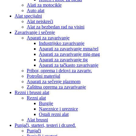
Alati za motocikle
Auto alat
Alat specijalni
Alat neiskreći
Alat za bezbedan rad na visini
Zavarivanje i sečenje
Aparati za zavarivanje
Industrijsko zavarivanje
Aparati za zavarivanje mma/rel
Aparati za zavarivanje mig-mag
Aparati za zavarivanje tig
Aparati za tačkasto zavarivanje
Pribor, oprema i delovi za zavariv.
Potrošni materijal
Aparati za sečenje plazmom
Zaštitna oprema za zavarivanje
Rezni i brusni alat
Rezni alat
Burgije
Nareznice i ureznice
Ostali rezni alat
Alat brusni
Punjači, starteri, testeri i dr.uređ.
Punjači