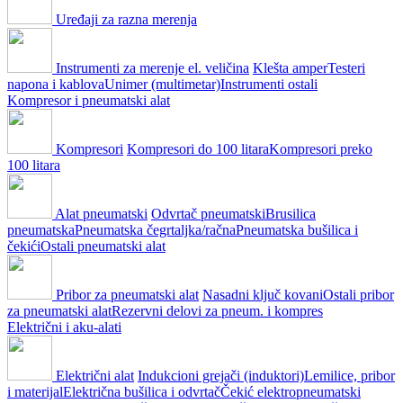
Uređaji za razna merenja
Instrumenti za merenje el. veličina
Klešta amper
Testeri
napona i kablova
Unimer (multimetar)
Instrumenti ostali
Kompresor i pneumatski alat
Kompresori
Kompresori do 100 litara
Kompresori preko
100 litara
Alat pneumatski
Odvrtač pneumatski
Brusilica
pneumatska
Pneumatska čegrtaljka/račna
Pneumatska bušilica i
čekići
Ostali pneumatski alat
Pribor za pneumatski alat
Nasadni ključ kovani
Ostali pribor
za pneumatski alat
Rezervni delovi za pneum. i kompres
Električni i aku-alati
Električni alat
Indukcioni grejači (induktori)
Lemilice, pribor
i materijal
Električna bušilica i odvrtač
Čekić elektropneumatski