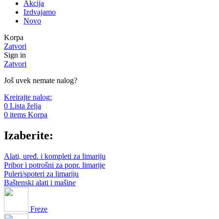
Akcija
Izdvajamo
Novo
Korpa
Zatvori
Sign in
Zatvori
Još uvek nemate nalog?
Kreirajte nalog:
0
Lista želja
0
items
Korpa
Izaberite:
Alati, uređ. i kompleti za limariju
Pribor i potrošni za popr. limarije
Puleri/spoteri za limariju
Baštenski alati i mašine
Freze