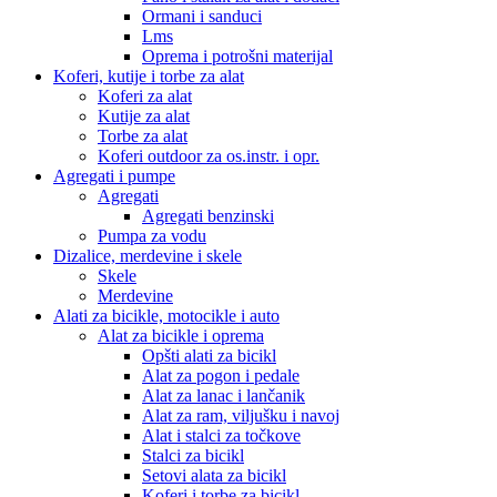
Ormani i sanduci
Lms
Oprema i potrošni materijal
Koferi, kutije i torbe za alat
Koferi za alat
Kutije za alat
Torbe za alat
Koferi outdoor za os.instr. i opr.
Agregati i pumpe
Agregati
Agregati benzinski
Pumpa za vodu
Dizalice, merdevine i skele
Skele
Merdevine
Alati za bicikle, motocikle i auto
Alat za bicikle i oprema
Opšti alati za bicikl
Alat za pogon i pedale
Alat za lanac i lančanik
Alat za ram, viljušku i navoj
Alat i stalci za točkove
Stalci za bicikl
Setovi alata za bicikl
Koferi i torbe za bicikl