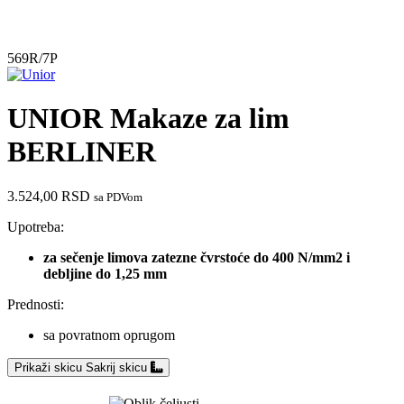
569R/7P
UNIOR Makaze za lim
BERLINER
3.524,00
RSD
sa PDVom
Upotreba:
za sečenje limova zatezne čvrstoće do 400 N/mm2 i
debljine do 1,25 mm
Prednosti:
sa povratnom oprugom
Prikaži skicu
Sakrij skicu