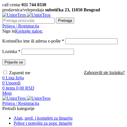
call centar
011 744 0330
prodavnica/veleprodaja
subotička 23, 11050 Beograd
Pretraga
Prijava / Registracija
Sign in
Kreirajte nalog:
Korisničko ime ili adresa e-pošte
*
Lozinka
*
Prijavite se
Zaboravili ste lozinku?
Zapamti me
0
Lista želja
0
Uporedi
0
items
0,00
RSD
Meni
Prijava / Registracija
Pretraži kategorije
Alati, uređ. i kompleti za limariju
Pribor i potrošni za popr. limarije