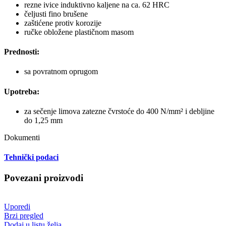
rezne ivice induktivno kaljene na ca. 62 HRC
čeljusti fino brušene
zaštićene protiv korozije
ručke obložene plastičnom masom
Prednosti:
sa povratnom oprugom
Upotreba:
za sečenje limova zatezne čvrstoće do 400 N/mm² i debljine
do 1,25 mm
Dokumenti
Tehnički podaci
Povezani proizvodi
Uporedi
Brzi pregled
Dodaj u listu želja