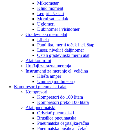
Mikrometar
Ključ moment
Lenjiri i šestari
Merni sat i stalak
Uglomeri
Dubinomer i visinomer
Građevinski merni alat
Libela
Pantljika, merni točak i tel. štap
Laser, nivelir i daljinomer
Ostali građevinski merni alat
Alat kontrolni
Uređaji za razna merenja
Instrumenti za merenje el. veličina
Klešta amper
Unimer (multimetar)
Kompresor i pneumatski alat
Kompresori
Kompresori do 100 litara
Kompresori preko 100 litara
Alat pneumatski
Odvrtač pneumatski
Brusilica pneumatska
Pneumatska čegrtaljka/račna
Pneumatska bušilica i čekići