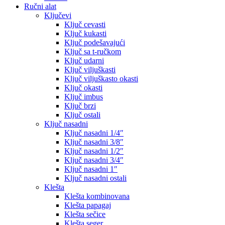
Ručni alat
Ključevi
Ključ cevasti
Ključ kukasti
Ključ podešavajući
Ključ sa t-ručkom
Ključ udarni
Ključ viljuškasti
Ključ viljuškasto okasti
Ključ okasti
Ključ imbus
Ključ brzi
Ključ ostali
Ključ nasadni
Ključ nasadni 1/4″
Ključ nasadni 3/8″
Ključ nasadni 1/2″
Ključ nasadni 3/4″
Ključ nasadni 1″
Ključ nasadni ostali
Klešta
Klešta kombinovana
Klešta papagaj
Klešta sečice
Klešta seger