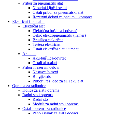
Pribor za pneumatski alat
Nasadni ključ kovani
Ostali pribor za pneumatski alat
Rezervni delovi za pneum. i kompres
Električni i aku-alati
Električni alat
Električna bušilica i odvrtač
Čekić elektropneumatski (hamer)
Brusilica električna
Testera električna
Ostali električni alati i uređaji
Aku-alat
Aku-bušilica/odvrtač
Ostali aku-alati
Pribor i rezervni delovi
Nastavci/bitsevi
Burgije sds
Pribor i rez. deo za el. i aku alat
Oprema za radionice
Kolica za alat i oprema
Radni sto i oprema
Radni sto
Moduli za radni sto i oprema
Ostala oprema za radionice
Pano i stalak za alat i dodaci