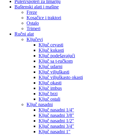
Puleri/spoteri za limariju
Baštenski alati i mašine
Freze
Kosačice i traktori
Ostalo
Trimeri
Ručni alat
Ključevi
Ključ cevasti
Ključ kukasti
Ključ podešavajući
Ključ sa t-ručkom
Ključ udarni
Ključ viljuškasti
Ključ viljuškasto okasti
Ključ okasti
Ključ imbus
Ključ brzi
Ključ ostali
Ključ nasadni
Ključ nasadni 1/4″
Ključ nasadni 3/8″
Ključ nasadni 1/2″
Ključ nasadni 3/4″
Ključ nasadni 1″