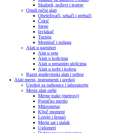
Skalpeli, noževi i testere
Ostali ručni alati
Obeleživači, sekači i grebači
Čekić
Stege
Izvlakač
Turpija
Montirač i poluga
Alati u garnituri
Alat u setu
Alati u kolicima
Alati u penastim ulošcima
Alati u torbi i koferu
Razni građevinski alati i pribor
Alati merni, instrumenti i uređaji
Uređaji za radionice i laboratorije
Merni alati opšti
Merne trake (metrovi)
Pomično merilo
Mikrometar
Ključ moment
Lenjiri i šestari
Merni sat i stalak
Uglomeri