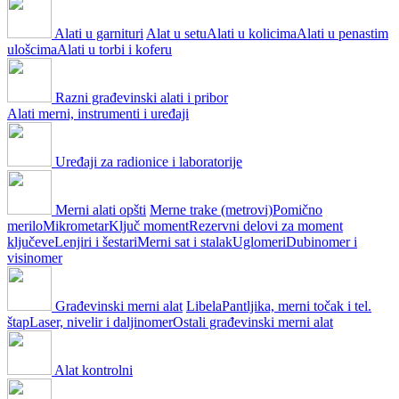
Alati u garnituri
Alat u setu
Alati u kolicima
Alati u penastim
ulošcima
Alati u torbi i koferu
Razni građevinski alati i pribor
Alati merni, instrumenti i uređaji
Uređaji za radionice i laboratorije
Merni alati opšti
Merne trake (metrovi)
Pomično
merilo
Mikrometar
Ključ moment
Rezervni delovi za moment
ključeve
Lenjiri i šestari
Merni sat i stalak
Uglomeri
Dubinomer i
visinomer
Građevinski merni alat
Libela
Pantljika, merni točak i tel.
štap
Laser, nivelir i daljinomer
Ostali građevinski merni alat
Alat kontrolni