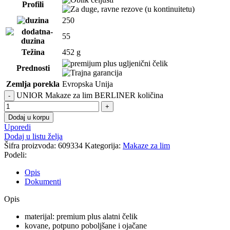
Profili
250
55
Težina
452 g
Prednosti
Zemlja porekla
Evropska Unija
UNIOR Makaze za lim BERLINER količina
Dodaj u korpu
Uporedi
Dodaj u listu želja
Šifra proizvoda:
609334
Kategorija:
Makaze za lim
Podeli:
Opis
Dokumenti
Opis
materijal: premium plus alatni čelik
kovane, potpuno poboljšane i ojačane