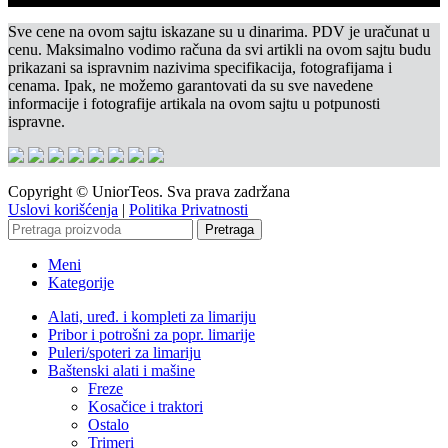
Sve cene na ovom sajtu iskazane su u dinarima. PDV je uračunat u
cenu. Maksimalno vodimo računa da svi artikli na ovom sajtu budu
prikazani sa ispravnim nazivima specifikacija, fotografijama i
cenama. Ipak, ne možemo garantovati da su sve navedene
informacije i fotografije artikala na ovom sajtu u potpunosti
ispravne.
Copyright © UniorTeos. Sva prava zadržana
Uslovi korišćenja
|
Politika Privatnosti
Pretraga
Meni
Kategorije
Alati, uređ. i kompleti za limariju
Pribor i potrošni za popr. limarije
Puleri/spoteri za limariju
Baštenski alati i mašine
Freze
Kosačice i traktori
Ostalo
Trimeri