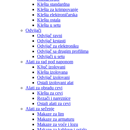
Klešta standardna
Klešta za krimpovanje
Klešta elektroničarska
Klešta ostala
Klešta u setu
Odvijači
Odvijač ravni
Odvijač krstasti
Odvijač za elektroniku
Odvijač sa drugim profilima
Odvijači u setu
Alati za rad pod naponom
Ključ izolovani
Klešta izolovana
Odvijač izolovani
Ostali izolovani alat
Alati za obradu cevi
Klešta za cevi
Rezači i nareznice
Ostali alati za cevi
Alati za sečenje
Makaze za lim
Makaze za armaturu
Makaze za voće i lozu
Makaze za kablove i ostalo