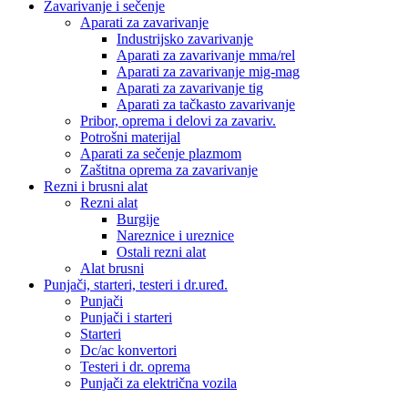
Zavarivanje i sečenje
Aparati za zavarivanje
Industrijsko zavarivanje
Aparati za zavarivanje mma/rel
Aparati za zavarivanje mig-mag
Aparati za zavarivanje tig
Aparati za tačkasto zavarivanje
Pribor, oprema i delovi za zavariv.
Potrošni materijal
Aparati za sečenje plazmom
Zaštitna oprema za zavarivanje
Rezni i brusni alat
Rezni alat
Burgije
Nareznice i ureznice
Ostali rezni alat
Alat brusni
Punjači, starteri, testeri i dr.uređ.
Punjači
Punjači i starteri
Starteri
Dc/ac konvertori
Testeri i dr. oprema
Punjači za električna vozila