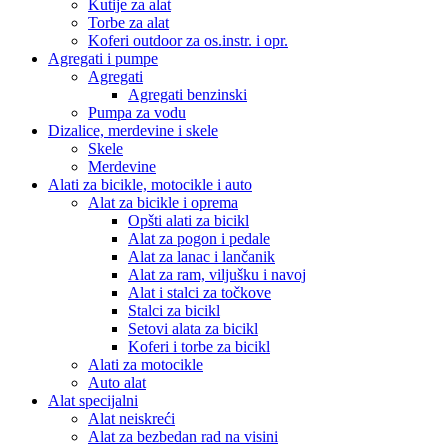
Kutije za alat
Torbe za alat
Koferi outdoor za os.instr. i opr.
Agregati i pumpe
Agregati
Agregati benzinski
Pumpa za vodu
Dizalice, merdevine i skele
Skele
Merdevine
Alati za bicikle, motocikle i auto
Alat za bicikle i oprema
Opšti alati za bicikl
Alat za pogon i pedale
Alat za lanac i lančanik
Alat za ram, viljušku i navoj
Alat i stalci za točkove
Stalci za bicikl
Setovi alata za bicikl
Koferi i torbe za bicikl
Alati za motocikle
Auto alat
Alat specijalni
Alat neiskreći
Alat za bezbedan rad na visini