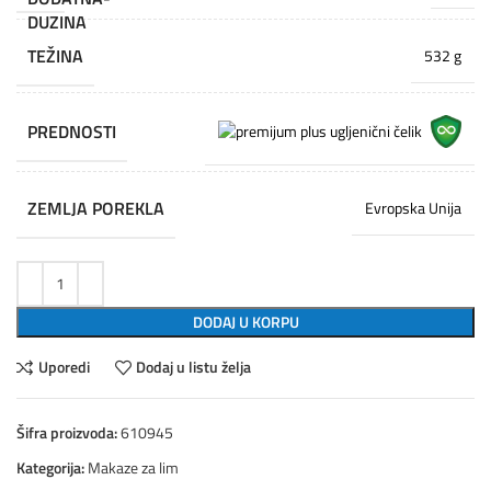
TEŽINA
532 g
PREDNOSTI
ZEMLJA POREKLA
Evropska Unija
DODAJ U KORPU
Uporedi
Dodaj u listu želja
Šifra proizvoda:
610945
Kategorija:
Makaze za lim