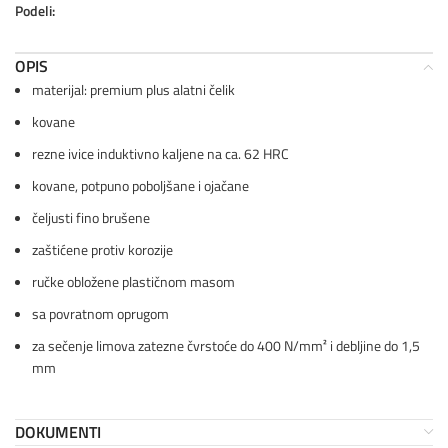
Podeli:
OPIS
materijal: premium plus alatni čelik
kovane
rezne ivice induktivno kaljene na ca. 62 HRC
kovane, potpuno poboljšane i ojačane
čeljusti fino brušene
zaštićene protiv korozije
ručke obložene plastičnom masom
sa povratnom oprugom
za sečenje limova zatezne čvrstoće do 400 N/mm² i debljine do 1,5
mm
DOKUMENTI