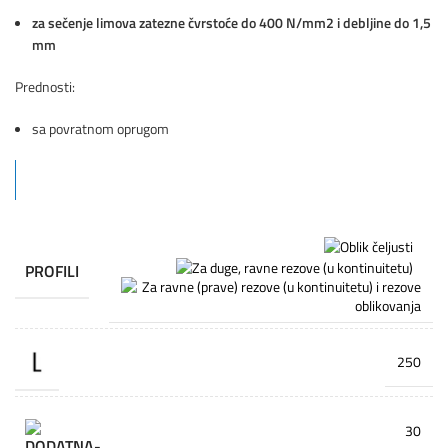
za sečenje limova zatezne čvrstoće do 400 N/mm2 i debljine do 1,5
mm
Prednosti:
sa povratnom oprugom
PROFILI
250
30