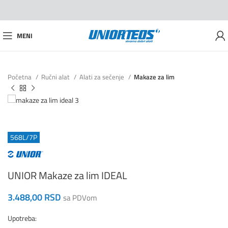
MENI
Početna
Ručni alat
Alati za sečenje
Makaze za lim
568L/7P
UNIOR Makaze za lim IDEAL
3.488,00
RSD
sa PDVom
Upotreba: