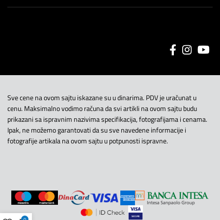
Sve cene na ovom sajtu iskazane su u dinarima. PDV je uračunat u
cenu. Maksimalno vodimo računa da svi artikli na ovom sajtu budu
prikazani sa ispravnim nazivima specifikacija, fotografijama i cenama.
Ipak, ne možemo garantovati da su sve navedene informacije i
fotografije artikala na ovom sajtu u potpunosti ispravne.
0