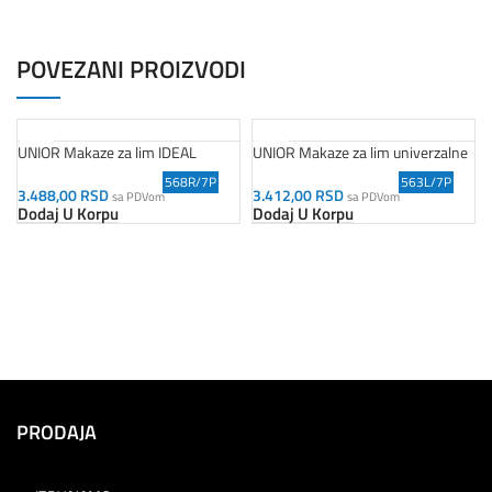
POVEZANI PROIZVODI
UNIOR Makaze za lim IDEAL
UNIOR Makaze za lim univerzalne
568R/7P
563L/7P
3.488,00
RSD
3.412,00
RSD
sa PDVom
sa PDVom
Dodaj U Korpu
Dodaj U Korpu
PRODAJA