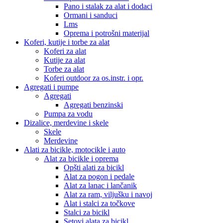
Pano i stalak za alat i dodaci
Ormani i sanduci
Lms
Oprema i potrošni materijal
Koferi, kutije i torbe za alat
Koferi za alat
Kutije za alat
Torbe za alat
Koferi outdoor za os.instr. i opr.
Agregati i pumpe
Agregati
Agregati benzinski
Pumpa za vodu
Dizalice, merdevine i skele
Skele
Merdevine
Alati za bicikle, motocikle i auto
Alat za bicikle i oprema
Opšti alati za bicikl
Alat za pogon i pedale
Alat za lanac i lančanik
Alat za ram, viljušku i navoj
Alat i stalci za točkove
Stalci za bicikl
Setovi alata za bicikl