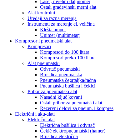
Laser, nivelir i daljinomer
Ostali građevinski merni alat
Alat kontrolni
Uređaji za razna merenja
Instrumenti za merenje el. veličina
Klešta amper
Unimer (multimetar)
Kompresor i pneumatski alat
Kompresori
Kompresori do 100 litara
Kompresori preko 100 litara
Alat pneumatski
Odvrtač pneumatski
Brusilica pneumatska
Pneumatska čegrtaljka/račna
Pneumatska bušilica i čekići
Pribor za pneumatski alat
Nasadni ključ kovani
Ostali pribor za pneumatski alat
Rezervni delovi za pneum. i kompres
Električni i aku-alati
Električni alat
Električna bušilica i odvrtač
Čekić elektropneumatski (hamer)
Brusilica električna