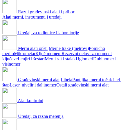
Razni građevinski alati i pribor
Alati merni, instrumenti i uređaji
Uređaji za radionice i laboratorije
Merni alati opšti
Merne trake (metrovi)
Pomično
merilo
Mikrometar
Ključ moment
Rezervni delovi za moment
ključeve
Lenjiri i šestari
Merni sat i stalak
Uglomeri
Dubinomer i
visinomer
Građevinski merni alat
Libela
Pantljika, merni točak i tel.
štap
Laser, nivelir i daljinomer
Ostali građevinski merni alat
Alat kontrolni
Uređaji za razna merenja