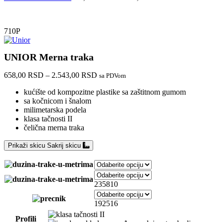
710P
UNIOR Merna traka
658,00
RSD
–
2.543,00
RSD
sa PDVom
kućište od kompozitne plastike sa zaštitnom gumom
sa kočnicom i šnalom
milimetarska podela
klasa tačnosti II
čelična merna traka
Prikaži skicu
Sakrij skicu
2
3
5
8
10
19
25
16
Profili