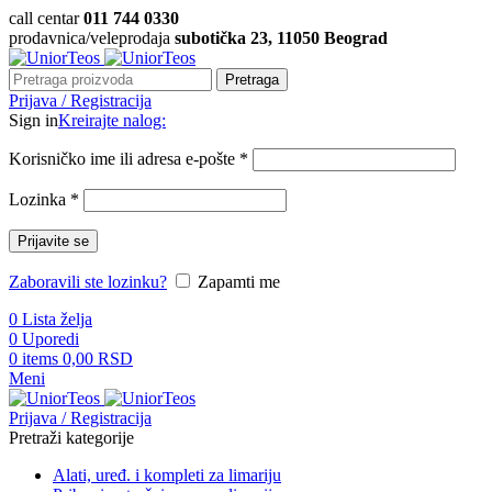
call centar
011 744 0330
prodavnica/veleprodaja
subotička 23, 11050 Beograd
Pretraga
Prijava / Registracija
Sign in
Kreirajte nalog:
Korisničko ime ili adresa e-pošte
*
Lozinka
*
Prijavite se
Zaboravili ste lozinku?
Zapamti me
0
Lista želja
0
Uporedi
0
items
0,00
RSD
Meni
Prijava / Registracija
Pretraži kategorije
Alati, uređ. i kompleti za limariju