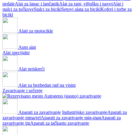
pedale
Alat za lanac i lančanik
Alat za ram, viljušku i navoj
Alat i
stalci za točkove
Stalci za bicikl
Setovi alata za bicikl
Koferi i torbe za
bicikl
Alati za motocikle
Auto alat
Alat specijalni
Alat neiskreći
Alat za bezbedan rad na visini
Zavarivanje i sečenje
Autogeno (gasno) zavarivanje
Aparati za zavarivanje
Industrijsko zavarivanje
Aparati za
zavarivanje mma/rel
Aparati za zavarivanje mig-mag
Aparati za
zavarivanje tig
Aparati za tačkasto zavarivanje