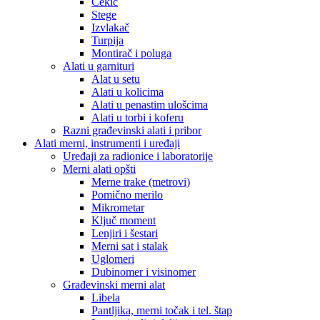
Čekić
Stege
Izvlakač
Turpija
Montirač i poluga
Alati u garnituri
Alat u setu
Alati u kolicima
Alati u penastim ulošcima
Alati u torbi i koferu
Razni građevinski alati i pribor
Alati merni, instrumenti i uređaji
Uređaji za radionice i laboratorije
Merni alati opšti
Merne trake (metrovi)
Pomično merilo
Mikrometar
Ključ moment
Lenjiri i šestari
Merni sat i stalak
Uglomeri
Dubinomer i visinomer
Građevinski merni alat
Libela
Pantljika, merni točak i tel. štap