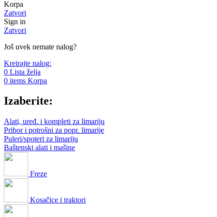
Korpa
Zatvori
Sign in
Zatvori
Još uvek nemate nalog?
Kreirajte nalog:
0
Lista želja
0
items
Korpa
Izaberite:
Alati, uređ. i kompleti za limariju
Pribor i potrošni za popr. limarije
Puleri/spoteri za limariju
Baštenski alati i mašine
Freze
Kosačice i traktori