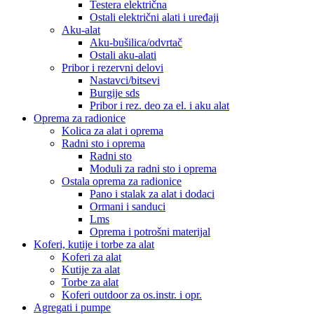
Testera električna
Ostali električni alati i uređaji
Aku-alat
Aku-bušilica/odvrtač
Ostali aku-alati
Pribor i rezervni delovi
Nastavci/bitsevi
Burgije sds
Pribor i rez. deo za el. i aku alat
Oprema za radionice
Kolica za alat i oprema
Radni sto i oprema
Radni sto
Moduli za radni sto i oprema
Ostala oprema za radionice
Pano i stalak za alat i dodaci
Ormani i sanduci
Lms
Oprema i potrošni materijal
Koferi, kutije i torbe za alat
Koferi za alat
Kutije za alat
Torbe za alat
Koferi outdoor za os.instr. i opr.
Agregati i pumpe