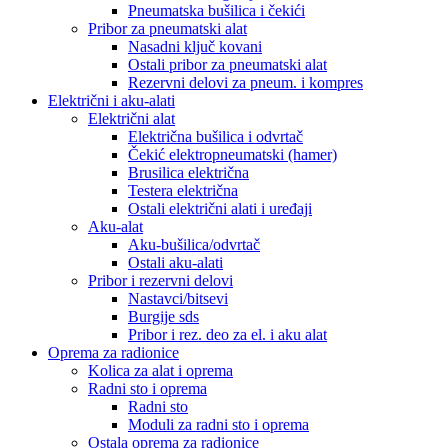
Pneumatska bušilica i čekići
Pribor za pneumatski alat
Nasadni ključ kovani
Ostali pribor za pneumatski alat
Rezervni delovi za pneum. i kompres
Električni i aku-alati
Električni alat
Električna bušilica i odvrtač
Čekić elektropneumatski (hamer)
Brusilica električna
Testera električna
Ostali električni alati i uređaji
Aku-alat
Aku-bušilica/odvrtač
Ostali aku-alati
Pribor i rezervni delovi
Nastavci/bitsevi
Burgije sds
Pribor i rez. deo za el. i aku alat
Oprema za radionice
Kolica za alat i oprema
Radni sto i oprema
Radni sto
Moduli za radni sto i oprema
Ostala oprema za radionice