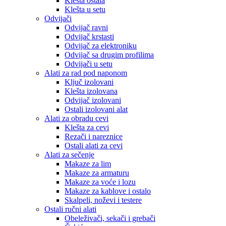
Klešta ostala
Klešta u setu
Odvijači
Odvijač ravni
Odvijač krstasti
Odvijač za elektroniku
Odvijač sa drugim profilima
Odvijači u setu
Alati za rad pod naponom
Ključ izolovani
Klešta izolovana
Odvijač izolovani
Ostali izolovani alat
Alati za obradu cevi
Klešta za cevi
Rezači i nareznice
Ostali alati za cevi
Alati za sečenje
Makaze za lim
Makaze za armaturu
Makaze za voće i lozu
Makaze za kablove i ostalo
Skalpeli, noževi i testere
Ostali ručni alati
Obeleživači, sekači i grebači