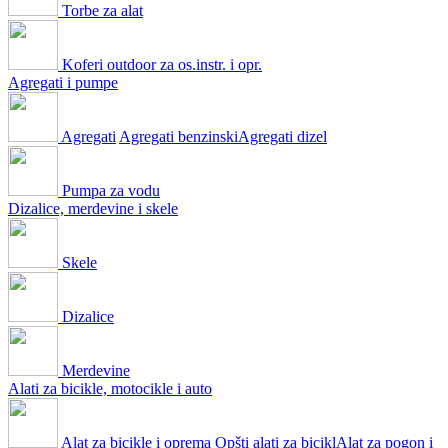
Torbe za alat
Koferi outdoor za os.instr. i opr.
Agregati i pumpe
Agregati
Agregati benzinski
Agregati dizel
Pumpa za vodu
Dizalice, merdevine i skele
Skele
Dizalice
Merdevine
Alati za bicikle, motocikle i auto
Alat za bicikle i oprema
Opšti alati za bicikl
Alat za pogon i