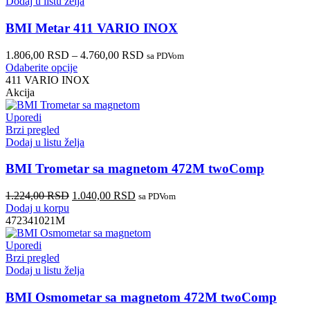
Dodaj u listu želja
BMI Metar 411 VARIO INOX
1.806,00
RSD
–
4.760,00
RSD
sa PDVom
Odaberite opcije
411 VARIO INOX
Akcija
Uporedi
Brzi pregled
Dodaj u listu želja
BMI Trometar sa magnetom 472M twoComp
1.224,00
RSD
1.040,00
RSD
sa PDVom
Dodaj u korpu
472341021M
Uporedi
Brzi pregled
Dodaj u listu želja
BMI Osmometar sa magnetom 472M twoComp