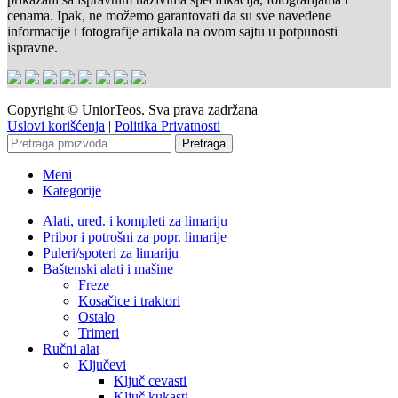
cenama. Ipak, ne možemo garantovati da su sve navedene
informacije i fotografije artikala na ovom sajtu u potpunosti
ispravne.
Copyright © UniorTeos. Sva prava zadržana
Uslovi korišćenja
|
Politika Privatnosti
Pretraga
Meni
Kategorije
Alati, uređ. i kompleti za limariju
Pribor i potrošni za popr. limarije
Puleri/spoteri za limariju
Baštenski alati i mašine
Freze
Kosačice i traktori
Ostalo
Trimeri
Ručni alat
Ključevi
Ključ cevasti
Ključ kukasti