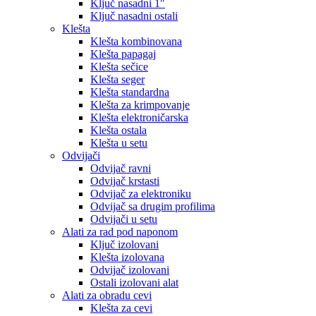
Ključ nasadni 1″
Ključ nasadni ostali
Klešta
Klešta kombinovana
Klešta papagaj
Klešta sečice
Klešta seger
Klešta standardna
Klešta za krimpovanje
Klešta elektroničarska
Klešta ostala
Klešta u setu
Odvijači
Odvijač ravni
Odvijač krstasti
Odvijač za elektroniku
Odvijač sa drugim profilima
Odvijači u setu
Alati za rad pod naponom
Ključ izolovani
Klešta izolovana
Odvijač izolovani
Ostali izolovani alat
Alati za obradu cevi
Klešta za cevi