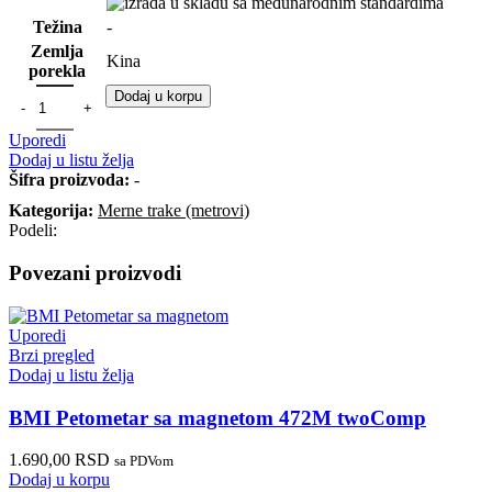
Težina
-
Zemlja
Kina
porekla
Dodaj u korpu
Uporedi
Dodaj u listu želja
Šifra proizvoda:
-
Kategorija:
Merne trake (metrovi)
Podeli:
Povezani proizvodi
Uporedi
Brzi pregled
Dodaj u listu želja
BMI Petometar sa magnetom 472M twoComp
1.690,00
RSD
sa PDVom
Dodaj u korpu