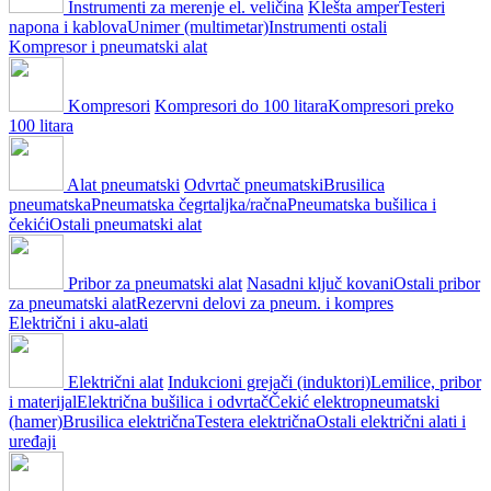
Instrumenti za merenje el. veličina
Klešta amper
Testeri
napona i kablova
Unimer (multimetar)
Instrumenti ostali
Kompresor i pneumatski alat
Kompresori
Kompresori do 100 litara
Kompresori preko
100 litara
Alat pneumatski
Odvrtač pneumatski
Brusilica
pneumatska
Pneumatska čegrtaljka/račna
Pneumatska bušilica i
čekići
Ostali pneumatski alat
Pribor za pneumatski alat
Nasadni ključ kovani
Ostali pribor
za pneumatski alat
Rezervni delovi za pneum. i kompres
Električni i aku-alati
Električni alat
Indukcioni grejači (induktori)
Lemilice, pribor
i materijal
Električna bušilica i odvrtač
Čekić elektropneumatski
(hamer)
Brusilica električna
Testera električna
Ostali električni alati i
uređaji