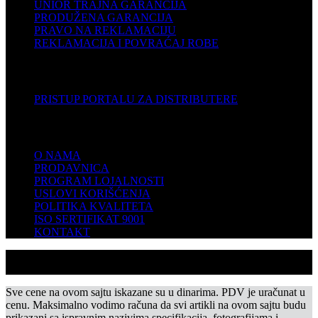
UNIOR TRAJNA GARANCIJA
PRODUŽENA GARANCIJA
PRAVO NA REKLAMACIJU
REKLAMACIJA I POVRAĆAJ ROBE
DISTRIBUTERI
PRISTUP PORTALU ZA DISTRIBUTERE
KOMPANIJA
O NAMA
PRODAVNICA
PROGRAM LOJALNOSTI
USLOVI KORIŠĆENJA
POLITIKA KVALITETA
ISO SERTIFIKAT 9001
KONTAKT
Sve cene na ovom sajtu iskazane su u dinarima. PDV je uračunat u
cenu. Maksimalno vodimo računa da svi artikli na ovom sajtu budu
prikazani sa ispravnim nazivima specifikacija, fotografijama i