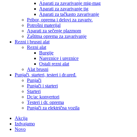
Aparati za zavarivanje mig-mag
Aparati za zavarivanje tig
Aparati za tačkasto zavarivanje
Pribor, oprema i delovi za zavariv.
Potrošni materijal
Aparati za sečenje plazmom
Zaštitna oprema za zavarivanje
Rezni i brusni alat
Rezni alat
Burgije
Nareznice i ureznice
Ostali rezni alat
Alat brusni
Punjači, starteri, testeri i dr.uređ.
Punjači
Punjači i starteri
Starteri
Dc/ac konvertori
Testeri i dr. oprema
Punjači za električna vozila
Akcija
Izdvajamo
Novo