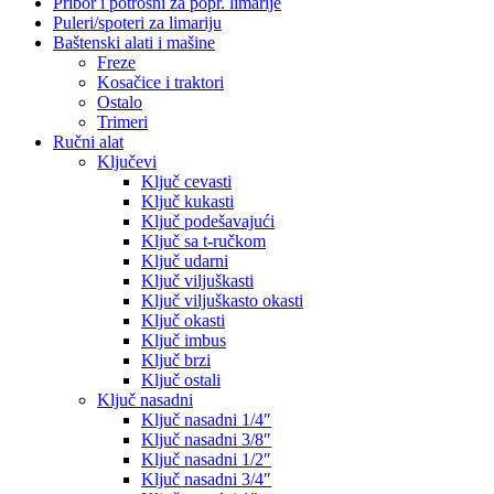
Pribor i potrošni za popr. limarije
Puleri/spoteri za limariju
Baštenski alati i mašine
Freze
Kosačice i traktori
Ostalo
Trimeri
Ručni alat
Ključevi
Ključ cevasti
Ključ kukasti
Ključ podešavajući
Ključ sa t-ručkom
Ključ udarni
Ključ viljuškasti
Ključ viljuškasto okasti
Ključ okasti
Ključ imbus
Ključ brzi
Ključ ostali
Ključ nasadni
Ključ nasadni 1/4″
Ključ nasadni 3/8″
Ključ nasadni 1/2″
Ključ nasadni 3/4″