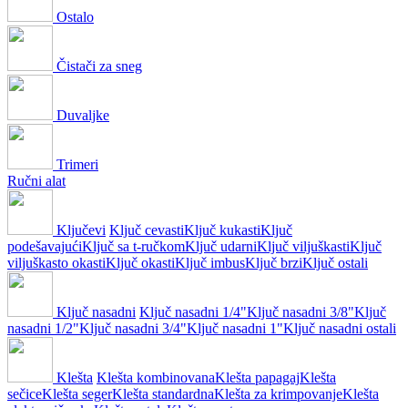
Ostalo
Čistači za sneg
Duvaljke
Trimeri
Ručni alat
Ključevi
Ključ cevasti
Ključ kukasti
Ključ
podešavajući
Ključ sa t-ručkom
Ključ udarni
Ključ viljuškasti
Ključ
viljuškasto okasti
Ključ okasti
Ključ imbus
Ključ brzi
Ključ ostali
Ključ nasadni
Ključ nasadni 1/4"
Ključ nasadni 3/8"
Ključ
nasadni 1/2"
Ključ nasadni 3/4"
Ključ nasadni 1"
Ključ nasadni ostali
Klešta
Klešta kombinovana
Klešta papagaj
Klešta
sečice
Klešta seger
Klešta standardna
Klešta za krimpovanje
Klešta