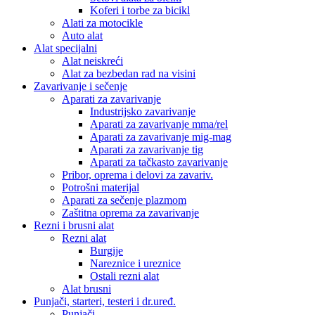
Koferi i torbe za bicikl
Alati za motocikle
Auto alat
Alat specijalni
Alat neiskreći
Alat za bezbedan rad na visini
Zavarivanje i sečenje
Aparati za zavarivanje
Industrijsko zavarivanje
Aparati za zavarivanje mma/rel
Aparati za zavarivanje mig-mag
Aparati za zavarivanje tig
Aparati za tačkasto zavarivanje
Pribor, oprema i delovi za zavariv.
Potrošni materijal
Aparati za sečenje plazmom
Zaštitna oprema za zavarivanje
Rezni i brusni alat
Rezni alat
Burgije
Nareznice i ureznice
Ostali rezni alat
Alat brusni
Punjači, starteri, testeri i dr.uređ.
Punjači