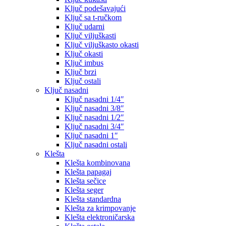
Ključ podešavajući
Ključ sa t-ručkom
Ključ udarni
Ključ viljuškasti
Ključ viljuškasto okasti
Ključ okasti
Ključ imbus
Ključ brzi
Ključ ostali
Ključ nasadni
Ključ nasadni 1/4″
Ključ nasadni 3/8″
Ključ nasadni 1/2″
Ključ nasadni 3/4″
Ključ nasadni 1″
Ključ nasadni ostali
Klešta
Klešta kombinovana
Klešta papagaj
Klešta sečice
Klešta seger
Klešta standardna
Klešta za krimpovanje
Klešta elektroničarska