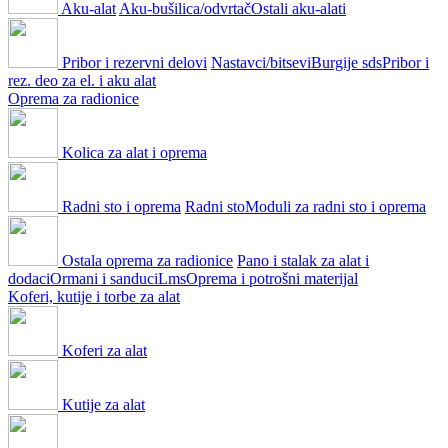
Aku-alat
Aku-bušilica/odvrtač
Ostali aku-alati
Pribor i rezervni delovi
Nastavci/bitsevi
Burgije sds
Pribor i
rez. deo za el. i aku alat
Oprema za radionice
Kolica za alat i oprema
Radni sto i oprema
Radni sto
Moduli za radni sto i oprema
Ostala oprema za radionice
Pano i stalak za alat i
dodaci
Ormani i sanduci
Lms
Oprema i potrošni materijal
Koferi, kutije i torbe za alat
Koferi za alat
Kutije za alat