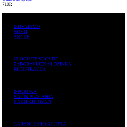
710R
PRODAJA
IZDVAJAMO
NOVO
AKCIJE
KORISNIČKI NALOG
ULOGUJTE SE OVDE
ZABORAVLJENA LOZINKA
REGISTRACIJA
POMOĆ
ISPORUKA
NAČIN PLAĆANJA
KAKO KUPOVATI
PODRŠKA
GARANCIJA KVALITETA