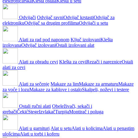
elektroničarska
Klešta ostala
Klešta u setu
Odvijači
Odvijač ravni
Odvijač krstasti
Odvijač za
elektroniku
Odvijač sa drugim profilima
Odvijači u setu
Alati za rad pod naponom
Ključ izolovani
Klešta
izolovana
Odvijač izolovani
Ostali izolovani alat
Alati za obradu cevi
Klešta za cevi
Rezači i nareznice
Ostali
alati za cevi
Alati za sečenje
Makaze za lim
Makaze za armaturu
Makaze
za voće i lozu
Makaze za kablove i ostalo
Skalpeli, noževi i testere
Ostali ručni alati
Obeleživači, sekači i
grebači
Čekić
Stege
Izvlakač
Turpija
Montirač i poluga
Alati u garnituri
Alat u setu
Alati u kolicima
Alati u penastim
ulošcima
Alati u torbi i koferu