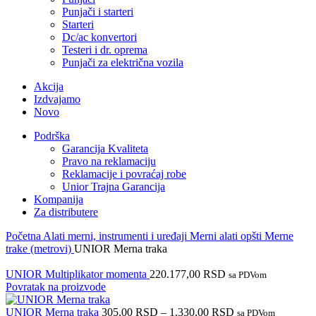
Punjači i starteri
Starteri
Dc/ac konvertori
Testeri i dr. oprema
Punjači za električna vozila
Akcija
Izdvajamo
Novo
Podrška
Garancija Kvaliteta
Pravo na reklamaciju
Reklamacije i povraćaj robe
Unior Trajna Garancija
Kompanija
Za distributere
Početna
Alati merni, instrumenti i uređaji
Merni alati opšti
Merne
trake (metrovi)
UNIOR Merna traka
UNIOR Multiplikator momenta
220.177,00
RSD
sa PDVom
Povratak na proizvode
UNIOR Merna traka
305,00
RSD
–
1.330,00
RSD
sa PDVom