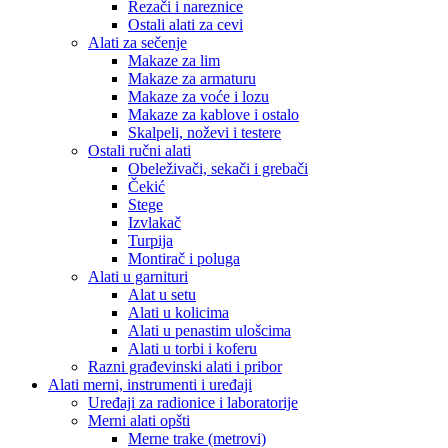
Rezači i nareznice
Ostali alati za cevi
Alati za sečenje
Makaze za lim
Makaze za armaturu
Makaze za voće i lozu
Makaze za kablove i ostalo
Skalpeli, noževi i testere
Ostali ručni alati
Obeleživači, sekači i grebači
Čekić
Stege
Izvlakač
Turpija
Montirač i poluga
Alati u garnituri
Alat u setu
Alati u kolicima
Alati u penastim ulošcima
Alati u torbi i koferu
Razni građevinski alati i pribor
Alati merni, instrumenti i uređaji
Uređaji za radionice i laboratorije
Merni alati opšti
Merne trake (metrovi)