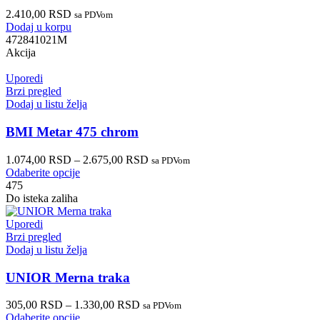
2.410,00
RSD
sa PDVom
Dodaj u korpu
472841021M
Akcija
Uporedi
Brzi pregled
Dodaj u listu želja
BMI Metar 475 chrom
1.074,00
RSD
–
2.675,00
RSD
sa PDVom
Odaberite opcije
475
Do isteka zaliha
Uporedi
Brzi pregled
Dodaj u listu želja
UNIOR Merna traka
305,00
RSD
–
1.330,00
RSD
sa PDVom
Odaberite opcije