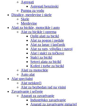
Agregati
Agregati benzinski
Pumpa za vodu
Dizalice, merdevine i skele
Skele
Merdevine
Alati za bicikle, motocikle i auto
Alat za bicikle i oprema
Opšti alati za bicikl
Alat za pogon i pedale
Alat za lanac i lančanik
Alat za ram, viljušku i navoj
Alat i stalci za točkove
Stalci za bicikl
Setovi alata za bicikl
Koferi i torbe za bicikl
Alati za motocikle
Auto alat
Alat specijalni
Alat neiskreći
Alat za bezbedan rad na visini
Zavarivanje i sečenje
Aparati za zavarivanje
Industrijsko zavarivanje
Aparati za zavarivanje mma/rel