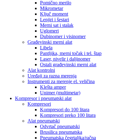
Pomično merilo
Mikrometar
Ključ moment
Lenjiri i šestari
Merni sat i stalak
Uglomeri
Dubinomer i visinomer
Građevinski merni alat
Libela
Pantljika, merni točak i tel. štap
Laser, nivelir i daljinomer
Ostali građevinski merni alat
Alat kontrolni
Uređaji za razna merenja
Instrumenti za merenje el. veličina
Klešta amper
Unimer (multimetar)
Kompresor i pneumatski alat
Kompresori
Kompresori do 100 litara
Kompresori preko 100 litara
Alat pneumatski
Odvrtač pneumatski
Brusilica pneumatska
Pneumatska čegrtaljka/račna