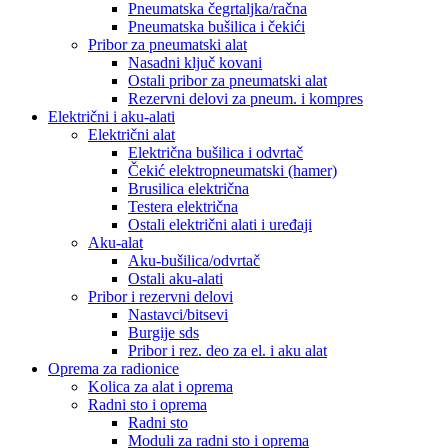
Pneumatska čegrtaljka/račna
Pneumatska bušilica i čekići
Pribor za pneumatski alat
Nasadni ključ kovani
Ostali pribor za pneumatski alat
Rezervni delovi za pneum. i kompres
Električni i aku-alati
Električni alat
Električna bušilica i odvrtač
Čekić elektropneumatski (hamer)
Brusilica električna
Testera električna
Ostali električni alati i uređaji
Aku-alat
Aku-bušilica/odvrtač
Ostali aku-alati
Pribor i rezervni delovi
Nastavci/bitsevi
Burgije sds
Pribor i rez. deo za el. i aku alat
Oprema za radionice
Kolica za alat i oprema
Radni sto i oprema
Radni sto
Moduli za radni sto i oprema