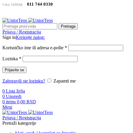
011 744 0330
CALL CENTAR
Pretraga
Prijava / Registracija
Sign in
Kreirajte nalog:
Korisničko ime ili adresa e-pošte
*
Lozinka
*
Prijavite se
Zaboravili ste lozinku?
Zapamti me
0
Lista želja
0
Uporedi
0
items
0,00
RSD
Meni
Prijava / Registracija
Pretraži kategorije