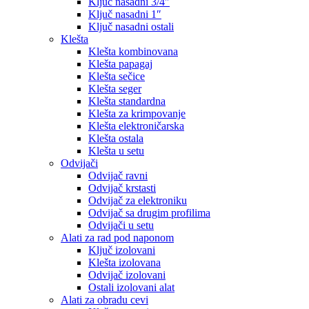
Ključ nasadni 3/4″
Ključ nasadni 1″
Ključ nasadni ostali
Klešta
Klešta kombinovana
Klešta papagaj
Klešta sečice
Klešta seger
Klešta standardna
Klešta za krimpovanje
Klešta elektroničarska
Klešta ostala
Klešta u setu
Odvijači
Odvijač ravni
Odvijač krstasti
Odvijač za elektroniku
Odvijač sa drugim profilima
Odvijači u setu
Alati za rad pod naponom
Ključ izolovani
Klešta izolovana
Odvijač izolovani
Ostali izolovani alat
Alati za obradu cevi