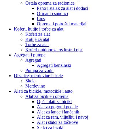
Ostala oprema za radionice
Pano i stalak za alat i dodaci
Ormani i sanduci
Lms
Oprema i potrošni materijal
Koferi, kutije i torbe za alat
Koferi za alat
Kutije za alat
Torbe za alat
Koferi outdoor za os.instr. i opr.
Agregati i pumpe
Agregati
Agregati benzinski
Pumpa za vodu
Dizalice, merdevine i skele
Skele
Merdevine
Alati za bicikle, motocikle i auto
Alat za bicikle i oprema
Opšti alati za bicikl
Alat za pogon i pedale
Alat za lanac i lančanik
Alat za ram, viljušku i navoj
Alat i stalci za točkove
Stalci za bicikl