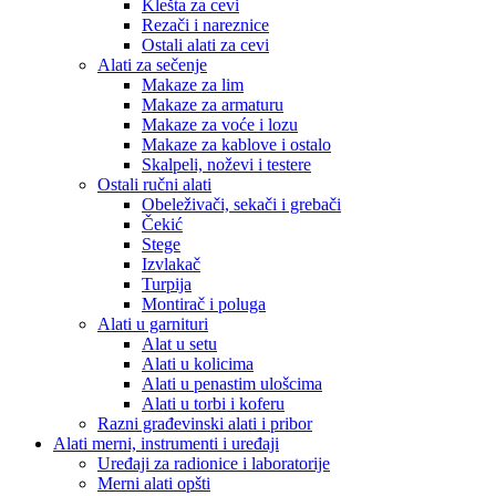
Klešta za cevi
Rezači i nareznice
Ostali alati za cevi
Alati za sečenje
Makaze za lim
Makaze za armaturu
Makaze za voće i lozu
Makaze za kablove i ostalo
Skalpeli, noževi i testere
Ostali ručni alati
Obeleživači, sekači i grebači
Čekić
Stege
Izvlakač
Turpija
Montirač i poluga
Alati u garnituri
Alat u setu
Alati u kolicima
Alati u penastim ulošcima
Alati u torbi i koferu
Razni građevinski alati i pribor
Alati merni, instrumenti i uređaji
Uređaji za radionice i laboratorije
Merni alati opšti