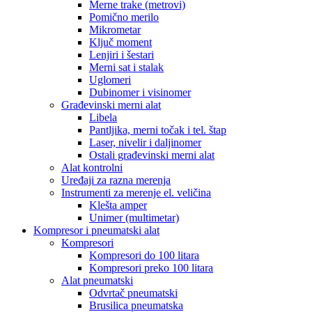
Merne trake (metrovi)
Pomično merilo
Mikrometar
Ključ moment
Lenjiri i šestari
Merni sat i stalak
Uglomeri
Dubinomer i visinomer
Građevinski merni alat
Libela
Pantljika, merni točak i tel. štap
Laser, nivelir i daljinomer
Ostali građevinski merni alat
Alat kontrolni
Uređaji za razna merenja
Instrumenti za merenje el. veličina
Klešta amper
Unimer (multimetar)
Kompresor i pneumatski alat
Kompresori
Kompresori do 100 litara
Kompresori preko 100 litara
Alat pneumatski
Odvrtač pneumatski
Brusilica pneumatska