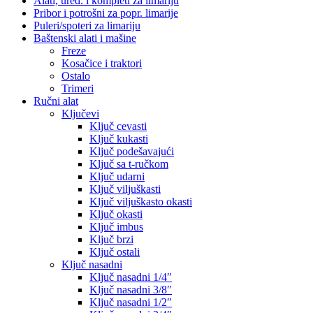
Alati, uređ. i kompleti za limariju
Pribor i potrošni za popr. limarije
Puleri/spoteri za limariju
Baštenski alati i mašine
Freze
Kosačice i traktori
Ostalo
Trimeri
Ručni alat
Ključevi
Ključ cevasti
Ključ kukasti
Ključ podešavajući
Ključ sa t-ručkom
Ključ udarni
Ključ viljuškasti
Ključ viljuškasto okasti
Ključ okasti
Ključ imbus
Ključ brzi
Ključ ostali
Ključ nasadni
Ključ nasadni 1/4″
Ključ nasadni 3/8″
Ključ nasadni 1/2″