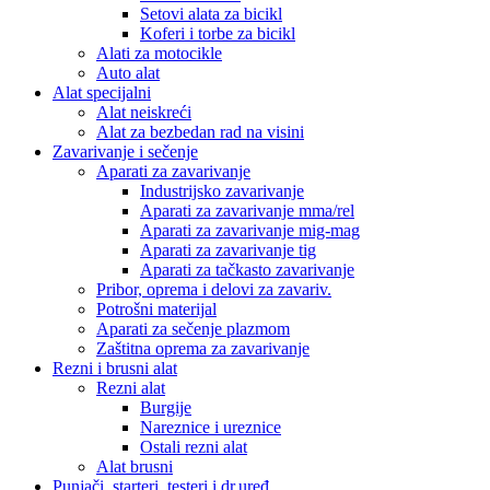
Setovi alata za bicikl
Koferi i torbe za bicikl
Alati za motocikle
Auto alat
Alat specijalni
Alat neiskreći
Alat za bezbedan rad na visini
Zavarivanje i sečenje
Aparati za zavarivanje
Industrijsko zavarivanje
Aparati za zavarivanje mma/rel
Aparati za zavarivanje mig-mag
Aparati za zavarivanje tig
Aparati za tačkasto zavarivanje
Pribor, oprema i delovi za zavariv.
Potrošni materijal
Aparati za sečenje plazmom
Zaštitna oprema za zavarivanje
Rezni i brusni alat
Rezni alat
Burgije
Nareznice i ureznice
Ostali rezni alat
Alat brusni
Punjači, starteri, testeri i dr.uređ.