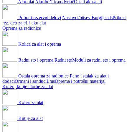
Aku-alat
Aku-bušilica/odvrtač
Ostali aku-alati
Pribor i rezervni delovi
Nastavci/bitsevi
Burgije sds
Pribor i
rez. deo za el. i aku alat
Oprema za radionice
Kolica za alat i oprema
Radni sto i oprema
Radni sto
Moduli za radni sto i oprema
Ostala oprema za radionice
Pano i stalak za alat i
dodaci
Ormani i sanduci
Lms
Oprema i potrošni materijal
Koferi, kutije i torbe za alat
Koferi za alat
Kutije za alat