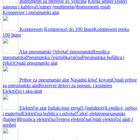
Instrumenti za merenje el. veličina
Klešta amper
Testeri
napona i kablova
Unimer (multimetar)
Instrumenti ostali
Kompresor i pneumatski alat
Kompresori
Kompresori do 100 litara
Kompresori preko
100 litara
Alat pneumatski
Odvrtač pneumatski
Brusilica
pneumatska
Pneumatska čegrtaljka/račna
Pneumatska bušilica i
čekići
Ostali pneumatski alat
Pribor za pneumatski alat
Nasadni ključ kovani
Ostali pribor
za pneumatski alat
Rezervni delovi za pneum. i kompres
Električni i aku-alati
Električni alat
Indukcioni grejači (induktori)
Lemilice, pribor
i materijal
Električna bušilica i odvrtač
Čekić elektropneumatski
(hamer)
Brusilica električna
Testera električna
Ostali električni alati i
uređaji