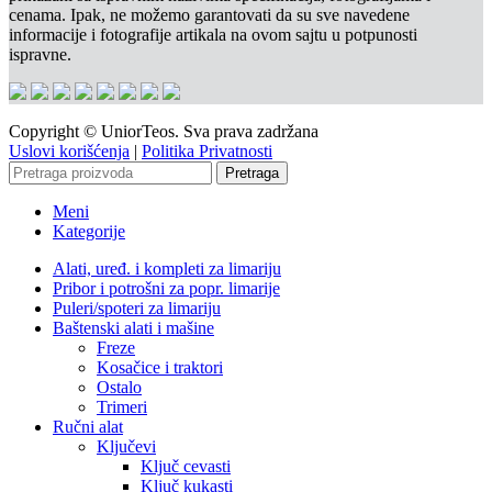
cenama. Ipak, ne možemo garantovati da su sve navedene
informacije i fotografije artikala na ovom sajtu u potpunosti
ispravne.
Copyright © UniorTeos. Sva prava zadržana
Uslovi korišćenja
|
Politika Privatnosti
Pretraga
Meni
Kategorije
Alati, uređ. i kompleti za limariju
Pribor i potrošni za popr. limarije
Puleri/spoteri za limariju
Baštenski alati i mašine
Freze
Kosačice i traktori
Ostalo
Trimeri
Ručni alat
Ključevi
Ključ cevasti
Ključ kukasti