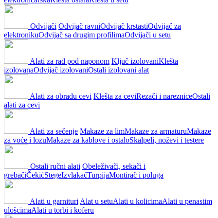
Odvijači
Odvijač ravni
Odvijač krstasti
Odvijač za
elektroniku
Odvijač sa drugim profilima
Odvijači u setu
Alati za rad pod naponom
Ključ izolovani
Klešta
izolovana
Odvijač izolovani
Ostali izolovani alat
Alati za obradu cevi
Klešta za cevi
Rezači i nareznice
Ostali
alati za cevi
Alati za sečenje
Makaze za lim
Makaze za armaturu
Makaze
za voće i lozu
Makaze za kablove i ostalo
Skalpeli, noževi i testere
Ostali ručni alati
Obeleživači, sekači i
grebači
Čekić
Stege
Izvlakač
Turpija
Montirač i poluga
Alati u garnituri
Alat u setu
Alati u kolicima
Alati u penastim
ulošcima
Alati u torbi i koferu