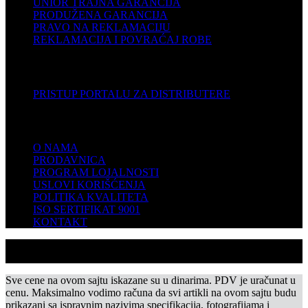
UNIOR TRAJNA GARANCIJA
PRODUŽENA GARANCIJA
PRAVO NA REKLAMACIJU
REKLAMACIJA I POVRAĆAJ ROBE
DISTRIBUTERI
PRISTUP PORTALU ZA DISTRIBUTERE
KOMPANIJA
O NAMA
PRODAVNICA
PROGRAM LOJALNOSTI
USLOVI KORIŠĆENJA
POLITIKA KVALITETA
ISO SERTIFIKAT 9001
KONTAKT
Sve cene na ovom sajtu iskazane su u dinarima. PDV je uračunat u
cenu. Maksimalno vodimo računa da svi artikli na ovom sajtu budu
prikazani sa ispravnim nazivima specifikacija, fotografijama i