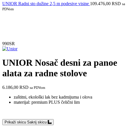
UNIOR Radni sto dužine 2,5 m podesive visine
109.476,00
RSD
sa
PDVom
Do isteka zaliha
990SR
UNIOR Nosač desni za panoe
alata za radne stolove
6.186,00
RSD
sa PDVom
zaštitni, ekološki lak bez kadmijuma i olova
materijal: premium PLUS čelični lim
Prikaži skicu
Sakrij skicu