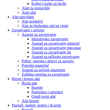
Koferi i torbe za bicikl
Alati za motocikle
Auto alat
Alat specijalni
Alat neiskreći
Alat za bezbedan rad na visini
Zavarivanje i sečenje
Aparati za zavarivanje
Industrijsko zavarivanje
Aparati za zavarivanje mma/rel
Aparati za zavarivanje mig-mag
Aparati za zavarivanje tig
Aparati za tačkasto zavarivanje
Pribor, oprema i delovi za zavariv.
Potrošni materijal
Aparati za sečenje plazmom
Zaštitna oprema za zavarivanje
Rezni i brusni alat
Rezni alat
Burgije
Nareznice i ureznice
Ostali rezni alat
Alat brusni
Punjači, starteri, testeri i dr.uređ.
Punjači