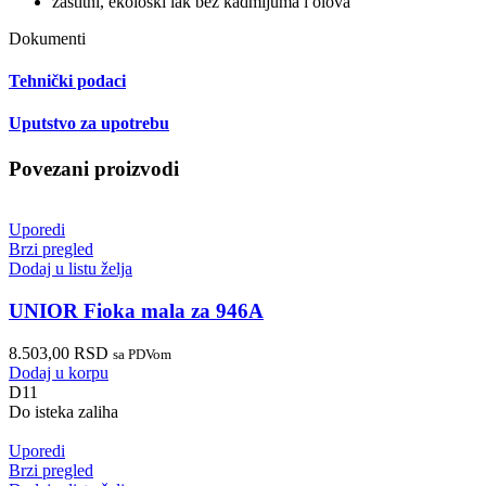
zaštitni, ekološki lak bez kadmijuma i olova
Dokumenti
Tehnički podaci
Uputstvo za upotrebu
Povezani proizvodi
Uporedi
Brzi pregled
Dodaj u listu želja
UNIOR Fioka mala za 946A
8.503,00
RSD
sa PDVom
Dodaj u korpu
D11
Do isteka zaliha
Uporedi
Brzi pregled