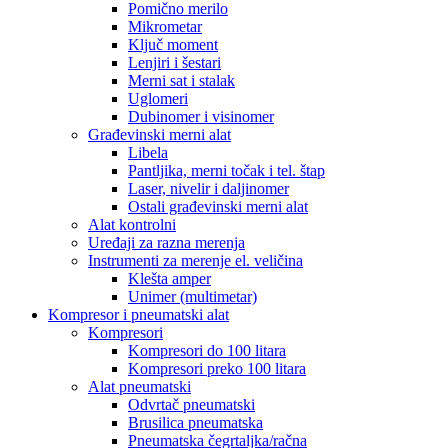
Pomično merilo
Mikrometar
Ključ moment
Lenjiri i šestari
Merni sat i stalak
Uglomeri
Dubinomer i visinomer
Građevinski merni alat
Libela
Pantljika, merni točak i tel. štap
Laser, nivelir i daljinomer
Ostali građevinski merni alat
Alat kontrolni
Uređaji za razna merenja
Instrumenti za merenje el. veličina
Klešta amper
Unimer (multimetar)
Kompresor i pneumatski alat
Kompresori
Kompresori do 100 litara
Kompresori preko 100 litara
Alat pneumatski
Odvrtač pneumatski
Brusilica pneumatska
Pneumatska čegrtaljka/račna