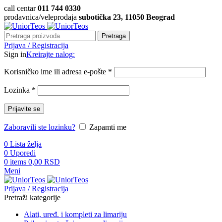
call centar
011 744 0330
prodavnica/veleprodaja
subotička 23, 11050 Beograd
Pretraga
Prijava / Registracija
Sign in
Kreirajte nalog:
Korisničko ime ili adresa e-pošte
*
Lozinka
*
Prijavite se
Zaboravili ste lozinku?
Zapamti me
0
Lista želja
0
Uporedi
0
items
0,00
RSD
Meni
Prijava / Registracija
Pretraži kategorije
Alati, uređ. i kompleti za limariju