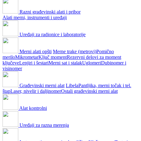
Razni građevinski alati i pribor
Alati merni, instrumenti i uređaji
Uređaji za radionice i laboratorije
Merni alati opšti
Merne trake (metrovi)
Pomično
merilo
Mikrometar
Ključ moment
Rezervni delovi za moment
ključeve
Lenjiri i šestari
Merni sat i stalak
Uglomeri
Dubinomer i
visinomer
Građevinski merni alat
Libela
Pantljika, merni točak i tel.
štap
Laser, nivelir i daljinomer
Ostali građevinski merni alat
Alat kontrolni
Uređaji za razna merenja