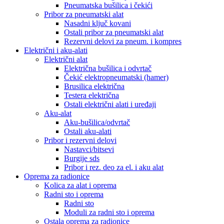
Pneumatska bušilica i čekići
Pribor za pneumatski alat
Nasadni ključ kovani
Ostali pribor za pneumatski alat
Rezervni delovi za pneum. i kompres
Električni i aku-alati
Električni alat
Električna bušilica i odvrtač
Čekić elektropneumatski (hamer)
Brusilica električna
Testera električna
Ostali električni alati i uređaji
Aku-alat
Aku-bušilica/odvrtač
Ostali aku-alati
Pribor i rezervni delovi
Nastavci/bitsevi
Burgije sds
Pribor i rez. deo za el. i aku alat
Oprema za radionice
Kolica za alat i oprema
Radni sto i oprema
Radni sto
Moduli za radni sto i oprema
Ostala oprema za radionice