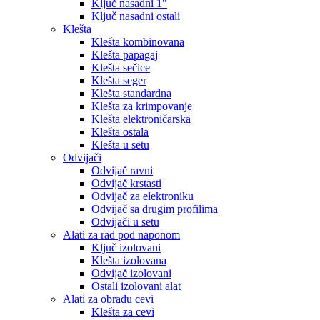
Ključ nasadni 1″
Ključ nasadni ostali
Klešta
Klešta kombinovana
Klešta papagaj
Klešta sečice
Klešta seger
Klešta standardna
Klešta za krimpovanje
Klešta elektroničarska
Klešta ostala
Klešta u setu
Odvijači
Odvijač ravni
Odvijač krstasti
Odvijač za elektroniku
Odvijač sa drugim profilima
Odvijači u setu
Alati za rad pod naponom
Ključ izolovani
Klešta izolovana
Odvijač izolovani
Ostali izolovani alat
Alati za obradu cevi
Klešta za cevi