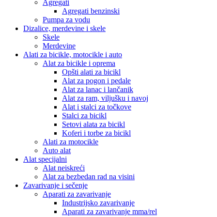
Agregati
Agregati benzinski
Pumpa za vodu
Dizalice, merdevine i skele
Skele
Merdevine
Alati za bicikle, motocikle i auto
Alat za bicikle i oprema
Opšti alati za bicikl
Alat za pogon i pedale
Alat za lanac i lančanik
Alat za ram, viljušku i navoj
Alat i stalci za točkove
Stalci za bicikl
Setovi alata za bicikl
Koferi i torbe za bicikl
Alati za motocikle
Auto alat
Alat specijalni
Alat neiskreći
Alat za bezbedan rad na visini
Zavarivanje i sečenje
Aparati za zavarivanje
Industrijsko zavarivanje
Aparati za zavarivanje mma/rel