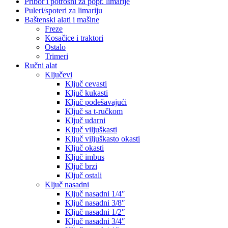
Pribor i potrošni za popr. limarije
Puleri/spoteri za limariju
Baštenski alati i mašine
Freze
Kosačice i traktori
Ostalo
Trimeri
Ručni alat
Ključevi
Ključ cevasti
Ključ kukasti
Ključ podešavajući
Ključ sa t-ručkom
Ključ udarni
Ključ viljuškasti
Ključ viljuškasto okasti
Ključ okasti
Ključ imbus
Ključ brzi
Ključ ostali
Ključ nasadni
Ključ nasadni 1/4″
Ključ nasadni 3/8″
Ključ nasadni 1/2″
Ključ nasadni 3/4″