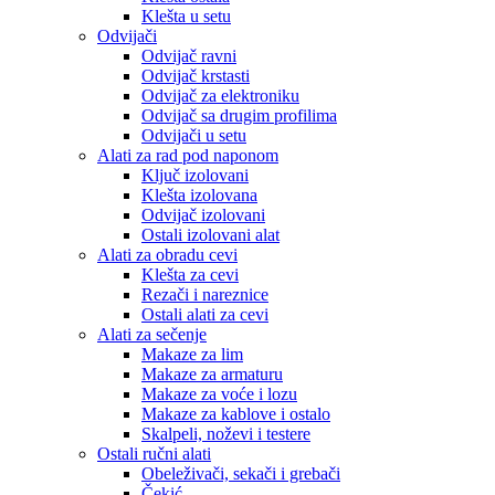
Klešta u setu
Odvijači
Odvijač ravni
Odvijač krstasti
Odvijač za elektroniku
Odvijač sa drugim profilima
Odvijači u setu
Alati za rad pod naponom
Ključ izolovani
Klešta izolovana
Odvijač izolovani
Ostali izolovani alat
Alati za obradu cevi
Klešta za cevi
Rezači i nareznice
Ostali alati za cevi
Alati za sečenje
Makaze za lim
Makaze za armaturu
Makaze za voće i lozu
Makaze za kablove i ostalo
Skalpeli, noževi i testere
Ostali ručni alati
Obeleživači, sekači i grebači
Čekić