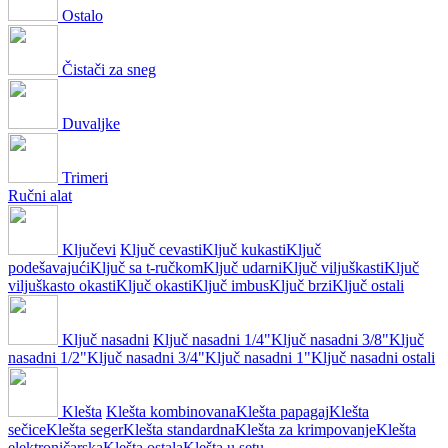
Ostalo
Čistači za sneg
Duvaljke
Trimeri
Ručni alat
Ključevi
Ključ cevasti
Ključ kukasti
Ključ
podešavajući
Ključ sa t-ručkom
Ključ udarni
Ključ viljuškasti
Ključ
viljuškasto okasti
Ključ okasti
Ključ imbus
Ključ brzi
Ključ ostali
Ključ nasadni
Ključ nasadni 1/4"
Ključ nasadni 3/8"
Ključ
nasadni 1/2"
Ključ nasadni 3/4"
Ključ nasadni 1"
Ključ nasadni ostali
Klešta
Klešta kombinovana
Klešta papagaj
Klešta
sečice
Klešta seger
Klešta standardna
Klešta za krimpovanje
Klešta
elektroničarska
Klešta ostala
Klešta u setu