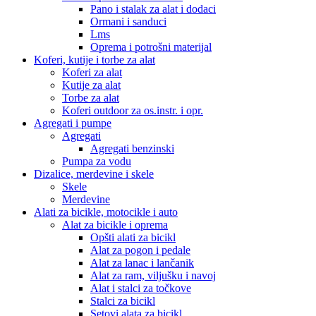
Pano i stalak za alat i dodaci
Ormani i sanduci
Lms
Oprema i potrošni materijal
Koferi, kutije i torbe za alat
Koferi za alat
Kutije za alat
Torbe za alat
Koferi outdoor za os.instr. i opr.
Agregati i pumpe
Agregati
Agregati benzinski
Pumpa za vodu
Dizalice, merdevine i skele
Skele
Merdevine
Alati za bicikle, motocikle i auto
Alat za bicikle i oprema
Opšti alati za bicikl
Alat za pogon i pedale
Alat za lanac i lančanik
Alat za ram, viljušku i navoj
Alat i stalci za točkove
Stalci za bicikl
Setovi alata za bicikl