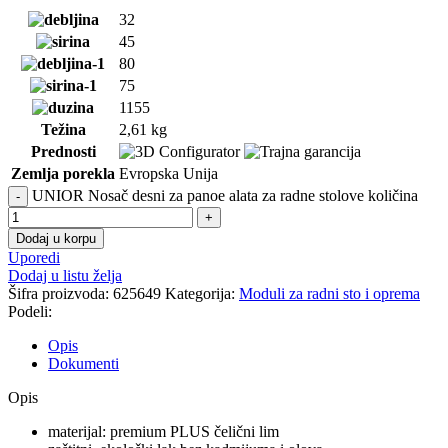
32
45
80
75
1155
Težina
2,61 kg
Prednosti
Zemlja porekla
Evropska Unija
UNIOR Nosač desni za panoe alata za radne stolove količina
Dodaj u korpu
Uporedi
Dodaj u listu želja
Šifra proizvoda:
625649
Kategorija:
Moduli za radni sto i oprema
Podeli:
Opis
Dokumenti
Opis
materijal: premium PLUS čelični lim