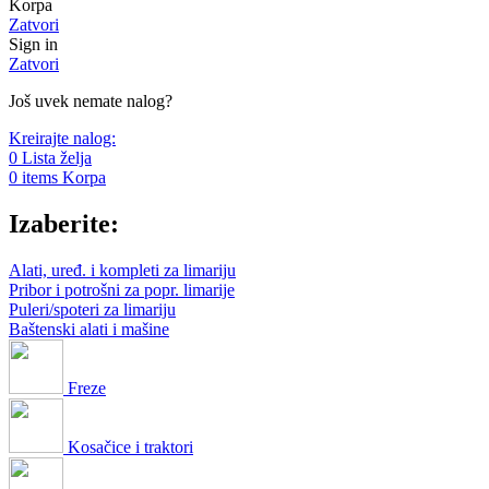
Korpa
Zatvori
Sign in
Zatvori
Još uvek nemate nalog?
Kreirajte nalog:
0
Lista želja
0
items
Korpa
Izaberite:
Alati, uređ. i kompleti za limariju
Pribor i potrošni za popr. limarije
Puleri/spoteri za limariju
Baštenski alati i mašine
Freze
Kosačice i traktori