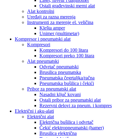
Laser, nivelir i daljinomer
Ostali građevinski merni alat
Alat kontrolni
Uređaji za razna merenja
Instrumenti za merenje el. veličina
Klešta amper
Unimer (multimetar)
Kompresor i pneumatski alat
Kompresori
Kompresori do 100 litara
Kompresori preko 100 litara
Alat pneumatski
Odvrtač pneumatski
Brusilica pneumatska
Pneumatska čegrtaljka/račna
Pneumatska bušilica i čekići
Pribor za pneumatski alat
Nasadni ključ kovani
Ostali pribor za pneumatski alat
Rezervni delovi za pneum. i kompres
Električni i aku-alati
Električni alat
Električna bušilica i odvrtač
Čekić elektropneumatski (hamer)
Brusilica električna