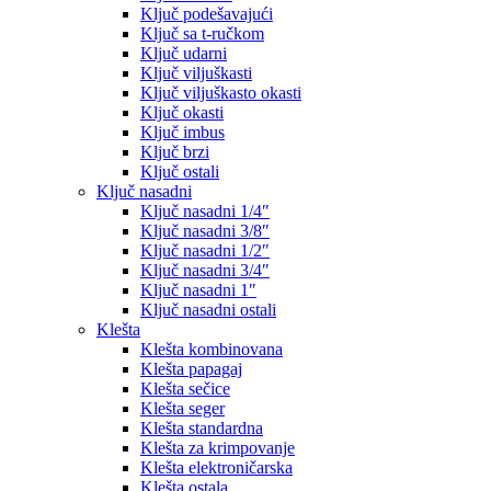
Ključ podešavajući
Ključ sa t-ručkom
Ključ udarni
Ključ viljuškasti
Ključ viljuškasto okasti
Ključ okasti
Ključ imbus
Ključ brzi
Ključ ostali
Ključ nasadni
Ključ nasadni 1/4″
Ključ nasadni 3/8″
Ključ nasadni 1/2″
Ključ nasadni 3/4″
Ključ nasadni 1″
Ključ nasadni ostali
Klešta
Klešta kombinovana
Klešta papagaj
Klešta sečice
Klešta seger
Klešta standardna
Klešta za krimpovanje
Klešta elektroničarska
Klešta ostala