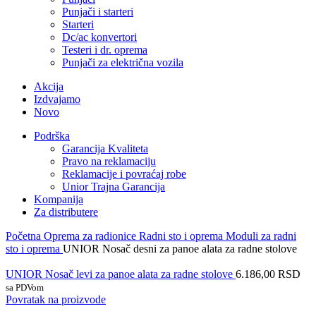
Punjači i starteri
Starteri
Dc/ac konvertori
Testeri i dr. oprema
Punjači za električna vozila
Akcija
Izdvajamo
Novo
Podrška
Garancija Kvaliteta
Pravo na reklamaciju
Reklamacije i povraćaj robe
Unior Trajna Garancija
Kompanija
Za distributere
Početna
Oprema za radionice
Radni sto i oprema
Moduli za radni
sto i oprema
UNIOR Nosač desni za panoe alata za radne stolove
UNIOR Nosač levi za panoe alata za radne stolove
6.186,00
RSD
sa PDVom
Povratak na proizvode