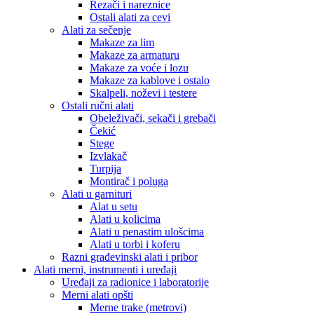
Rezači i nareznice
Ostali alati za cevi
Alati za sečenje
Makaze za lim
Makaze za armaturu
Makaze za voće i lozu
Makaze za kablove i ostalo
Skalpeli, noževi i testere
Ostali ručni alati
Obeleživači, sekači i grebači
Čekić
Stege
Izvlakač
Turpija
Montirač i poluga
Alati u garnituri
Alat u setu
Alati u kolicima
Alati u penastim ulošcima
Alati u torbi i koferu
Razni građevinski alati i pribor
Alati merni, instrumenti i uređaji
Uređaji za radionice i laboratorije
Merni alati opšti
Merne trake (metrovi)