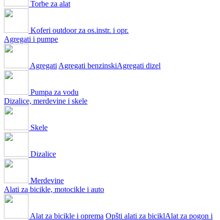
Torbe za alat
Koferi outdoor za os.instr. i opr.
Agregati i pumpe
Agregati
Agregati benzinski
Agregati dizel
Pumpa za vodu
Dizalice, merdevine i skele
Skele
Dizalice
Merdevine
Alati za bicikle, motocikle i auto
Alat za bicikle i oprema
Opšti alati za bicikl
Alat za pogon i