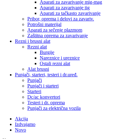
Aparati za zavarivanje mig-mag
Aparati za zavarivanje tig
Aparati za tačkasto zavarivanje
Pribor, oprema i delovi za zavariv.
Potrošni materijal
Aparati za sečenje plazmom
Zaštitna oprema za zavarivanje
Rezni i brusni alat
Rezni alat
Burgije
Nareznice i ureznice
Ostali rezni alat
Alat brusni
Punjači, starteri, testeri i dr.uređ.
Punjači
Punjači i starteri
Starteri
Dc/ac konvertori
Testeri i dr. oprema
Punjači za električna vozila
Akcija
Izdvajamo
Novo