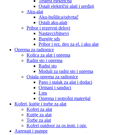
Testera električna
Ostali električni alati i uređaji
Aku-alat
Aku-bušilica/odvrtač
Ostali aku-alati
Pribor i rezervni delovi
Nastavci/bitsevi
Burgije sds
Pribor i rez. deo za el. i aku alat
Oprema za radionice
Kolica za alat i oprema
Radni sto i oprema
Radni sto
Moduli za radni sto i oprema
Ostala oprema za radionice
Pano i stalak za alat i dodaci
Ormani i sanduci
Lms
Oprema i potrošni materijal
Koferi, kutije i torbe za alat
Koferi za alat
Kutije za alat
Torbe za alat
Koferi outdoor za os.instr. i opr.
Agregati i pumpe