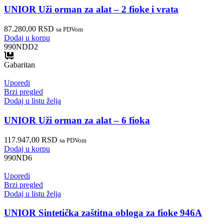
UNIOR Uži orman za alat – 2 fioke i vrata
87.280,00
RSD
sa PDVom
Dodaj u korpu
990NDD2
Gabaritan
Uporedi
Brzi pregled
Dodaj u listu želja
UNIOR Uži orman za alat – 6 fioka
117.947,00
RSD
sa PDVom
Dodaj u korpu
990ND6
Uporedi
Brzi pregled
Dodaj u listu želja
UNIOR Sintetička zaštitna obloga za fioke 946A