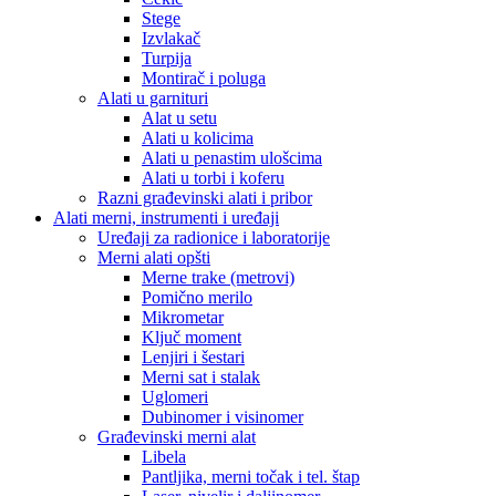
Stege
Izvlakač
Turpija
Montirač i poluga
Alati u garnituri
Alat u setu
Alati u kolicima
Alati u penastim ulošcima
Alati u torbi i koferu
Razni građevinski alati i pribor
Alati merni, instrumenti i uređaji
Uređaji za radionice i laboratorije
Merni alati opšti
Merne trake (metrovi)
Pomično merilo
Mikrometar
Ključ moment
Lenjiri i šestari
Merni sat i stalak
Uglomeri
Dubinomer i visinomer
Građevinski merni alat
Libela
Pantljika, merni točak i tel. štap