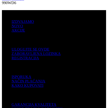
990WD6
PRODAJA
IZDVAJAMO
NOVO
AKCIJE
KORISNIČKI NALOG
ULOGUJTE SE OVDE
ZABORAVLJENA LOZINKA
REGISTRACIJA
POMOĆ
ISPORUKA
NAČIN PLAĆANJA
KAKO KUPOVATI
PODRŠKA
GARANCIJA KVALITETA