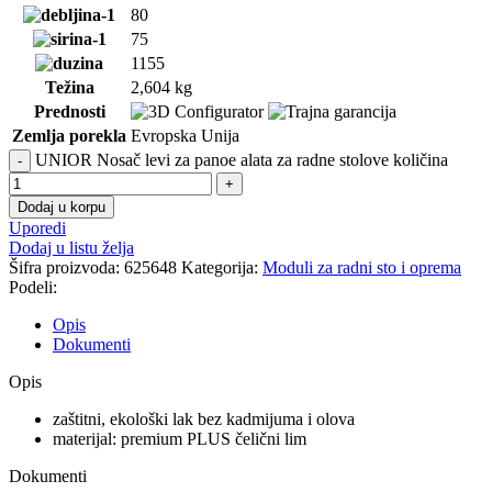
80
75
1155
Težina
2,604 kg
Prednosti
Zemlja porekla
Evropska Unija
UNIOR Nosač levi za panoe alata za radne stolove količina
Dodaj u korpu
Uporedi
Dodaj u listu želja
Šifra proizvoda:
625648
Kategorija:
Moduli za radni sto i oprema
Podeli:
Opis
Dokumenti
Opis
zaštitni, ekološki lak bez kadmijuma i olova
materijal: premium PLUS čelični lim
Dokumenti