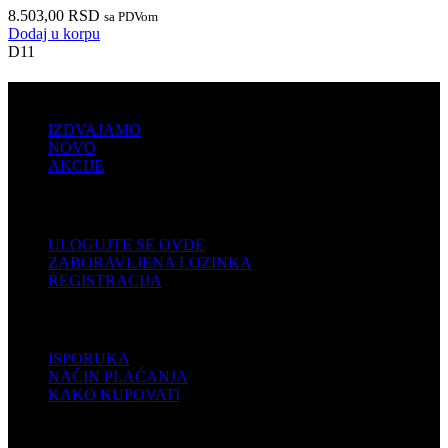
8.503,00
RSD
sa PDVom
Dodaj u korpu
D11
PRODAJA
IZDVAJAMO
NOVO
AKCIJE
KORISNIČKI NALOG
ULOGUJTE SE OVDE
ZABORAVLJENA LOZINKA
REGISTRACIJA
POMOĆ
ISPORUKA
NAČIN PLAĆANJA
KAKO KUPOVATI
PODRŠKA