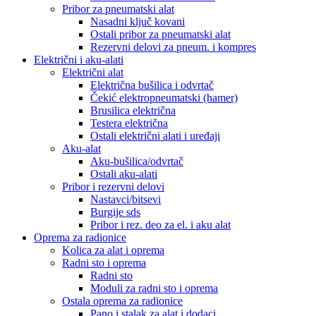
Pribor za pneumatski alat
Nasadni ključ kovani
Ostali pribor za pneumatski alat
Rezervni delovi za pneum. i kompres
Električni i aku-alati
Električni alat
Električna bušilica i odvrtač
Čekić elektropneumatski (hamer)
Brusilica električna
Testera električna
Ostali električni alati i uređaji
Aku-alat
Aku-bušilica/odvrtač
Ostali aku-alati
Pribor i rezervni delovi
Nastavci/bitsevi
Burgije sds
Pribor i rez. deo za el. i aku alat
Oprema za radionice
Kolica za alat i oprema
Radni sto i oprema
Radni sto
Moduli za radni sto i oprema
Ostala oprema za radionice
Pano i stalak za alat i dodaci