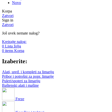
Novo
Korpa
Zatvori
Sign in
Zatvori
Još uvek nemate nalog?
Kreirajte nalog:
0
Lista želja
0
items
Korpa
Izaberite:
Alati, uređ. i kompleti za limariju
Pribor i potrošni za popr. limarije
Puleri/spoteri za limariju
Baštenski alati i mašine
Freze