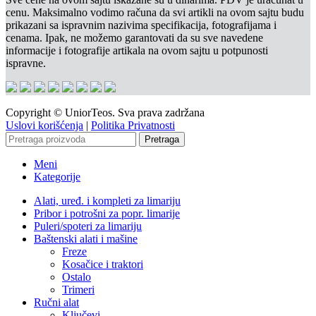
cenu. Maksimalno vodimo računa da svi artikli na ovom sajtu budu
prikazani sa ispravnim nazivima specifikacija, fotografijama i
cenama. Ipak, ne možemo garantovati da su sve navedene
informacije i fotografije artikala na ovom sajtu u potpunosti
ispravne.
Copyright © UniorTeos. Sva prava zadržana
Uslovi korišćenja
|
Politika Privatnosti
Pretraga
Meni
Kategorije
Alati, uređ. i kompleti za limariju
Pribor i potrošni za popr. limarije
Puleri/spoteri za limariju
Baštenski alati i mašine
Freze
Kosačice i traktori
Ostalo
Trimeri
Ručni alat
Ključevi