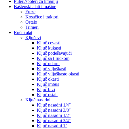
Puleri/spoteri za limariju
Baštenski alati i mašine
Freze
Kosačice i traktori
Ostalo
Trimeri
Ručni alat
Ključevi
Ključ cevasti
Ključ kukasti
Ključ podešavajući
Ključ sa t-ručkom
Ključ udarni
Ključ viljuškasti
Ključ viljuškasto okasti
Ključ okasti
Ključ imbus
Ključ brzi
Ključ ostali
Ključ nasadni
Ključ nasadni 1/4″
Ključ nasadni 3/8″
Ključ nasadni 1/2″
Ključ nasadni 3/4″
Ključ nasadni 1″