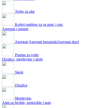
Torbe za alat
Koferi outdoor za os.instr. i opr.
Agregati i pumpe
Agregati
Agregati benzinski
Agregati dizel
Pumpa za vodu
Dizalice, merdevine i skele
Skele
Dizalice
Merdevine
Alati za bicikle, motocikle i auto