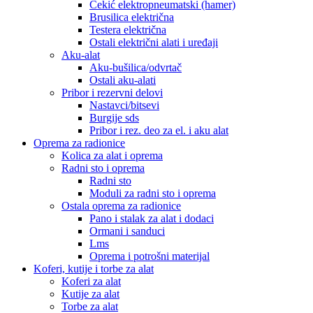
Čekić elektropneumatski (hamer)
Brusilica električna
Testera električna
Ostali električni alati i uređaji
Aku-alat
Aku-bušilica/odvrtač
Ostali aku-alati
Pribor i rezervni delovi
Nastavci/bitsevi
Burgije sds
Pribor i rez. deo za el. i aku alat
Oprema za radionice
Kolica za alat i oprema
Radni sto i oprema
Radni sto
Moduli za radni sto i oprema
Ostala oprema za radionice
Pano i stalak za alat i dodaci
Ormani i sanduci
Lms
Oprema i potrošni materijal
Koferi, kutije i torbe za alat
Koferi za alat
Kutije za alat
Torbe za alat