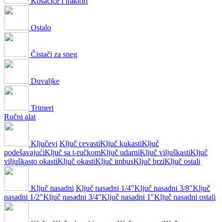
Kosačice i traktori
Ostalo
Čistači za sneg
Duvaljke
Trimeri
Ručni alat
Ključevi
Ključ cevasti
Ključ kukasti
Ključ
podešavajući
Ključ sa t-ručkom
Ključ udarni
Ključ viljuškasti
Ključ
viljuškasto okasti
Ključ okasti
Ključ imbus
Ključ brzi
Ključ ostali
Ključ nasadni
Ključ nasadni 1/4"
Ključ nasadni 3/8"
Ključ
nasadni 1/2"
Ključ nasadni 3/4"
Ključ nasadni 1"
Ključ nasadni ostali