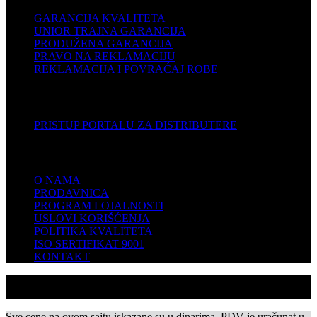
GARANCIJA KVALITETA
UNIOR TRAJNA GARANCIJA
PRODUŽENA GARANCIJA
PRAVO NA REKLAMACIJU
REKLAMACIJA I POVRAĆAJ ROBE
DISTRIBUTERI
PRISTUP PORTALU ZA DISTRIBUTERE
KOMPANIJA
O NAMA
PRODAVNICA
PROGRAM LOJALNOSTI
USLOVI KORIŠĆENJA
POLITIKA KVALITETA
ISO SERTIFIKAT 9001
KONTAKT
Sve cene na ovom sajtu iskazane su u dinarima. PDV je uračunat u