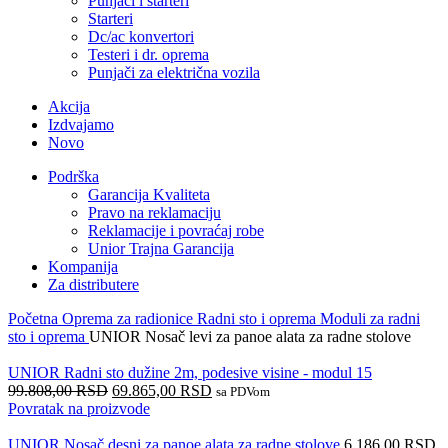
Punjači i starteri
Starteri
Dc/ac konvertori
Testeri i dr. oprema
Punjači za električna vozila
Akcija
Izdvajamo
Novo
Podrška
Garancija Kvaliteta
Pravo na reklamaciju
Reklamacije i povraćaj robe
Unior Trajna Garancija
Kompanija
Za distributere
Početna
Oprema za radionice
Radni sto i oprema
Moduli za radni
sto i oprema
UNIOR Nosač levi za panoe alata za radne stolove
UNIOR Radni sto dužine 2m, podesive visine - modul 15
99.808,00
RSD
69.865,00
RSD
sa PDVom
Povratak na proizvode
UNIOR Nosač desni za panoe alata za radne stolove
6.186,00
RSD