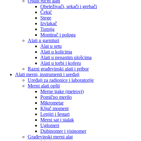
Ostali ručni alati
Obeleživači, sekači i grebači
Čekić
Stege
Izvlakač
Turpija
Montirač i poluga
Alati u garnituri
Alat u setu
Alati u kolicima
Alati u penastim ulošcima
Alati u torbi i koferu
Razni građevinski alati i pribor
Alati merni, instrumenti i uređaji
Uređaji za radionice i laboratorije
Merni alati opšti
Merne trake (metrovi)
Pomično merilo
Mikrometar
Ključ moment
Lenjiri i šestari
Merni sat i stalak
Uglomeri
Dubinomer i visinomer
Građevinski merni alat