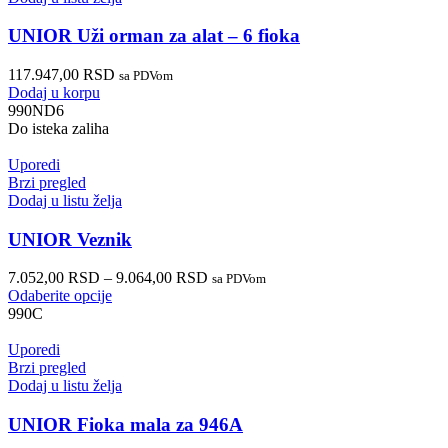
UNIOR Uži orman za alat – 6 fioka
117.947,00
RSD
sa PDVom
Dodaj u korpu
990ND6
Do isteka zaliha
Uporedi
Brzi pregled
Dodaj u listu želja
UNIOR Veznik
7.052,00
RSD
–
9.064,00
RSD
sa PDVom
Odaberite opcije
990C
Uporedi
Brzi pregled
Dodaj u listu želja
UNIOR Fioka mala za 946A