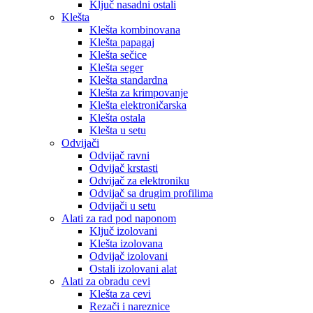
Ključ nasadni ostali
Klešta
Klešta kombinovana
Klešta papagaj
Klešta sečice
Klešta seger
Klešta standardna
Klešta za krimpovanje
Klešta elektroničarska
Klešta ostala
Klešta u setu
Odvijači
Odvijač ravni
Odvijač krstasti
Odvijač za elektroniku
Odvijač sa drugim profilima
Odvijači u setu
Alati za rad pod naponom
Ključ izolovani
Klešta izolovana
Odvijač izolovani
Ostali izolovani alat
Alati za obradu cevi
Klešta za cevi
Rezači i nareznice