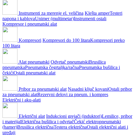
Instrumenti za merenje el. veličina
Klešta amper
Testeri
napona i kablova
Unimer (multimetar)
Instrumenti ostali
Kompresor i pneumatski alat
Kompresori
Kompresori do 100 litara
Kompresori preko
100 litara
Alat pneumatski
Odvrtač pneumatski
Brusilica
pneumatska
Pneumatska čegrtaljka/račna
Pneumatska bušilica i
čekići
Ostali pneumatski alat
Pribor za pneumatski alat
Nasadni ključ kovani
Ostali pribor
za pneumatski alat
Rezervni delovi za pneum. i kompres
Električni i aku-alati
Električni alat
Indukcioni grejači (induktori)
Lemilice, pribor
i materijal
Električna bušilica i odvrtač
Čekić elektropneumatski
(hamer)
Brusilica električna
Testera električna
Ostali električni alati i
uređaji