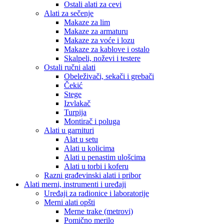
Ostali alati za cevi
Alati za sečenje
Makaze za lim
Makaze za armaturu
Makaze za voće i lozu
Makaze za kablove i ostalo
Skalpeli, noževi i testere
Ostali ručni alati
Obeleživači, sekači i grebači
Čekić
Stege
Izvlakač
Turpija
Montirač i poluga
Alati u garnituri
Alat u setu
Alati u kolicima
Alati u penastim ulošcima
Alati u torbi i koferu
Razni građevinski alati i pribor
Alati merni, instrumenti i uređaji
Uređaji za radionice i laboratorije
Merni alati opšti
Merne trake (metrovi)
Pomično merilo