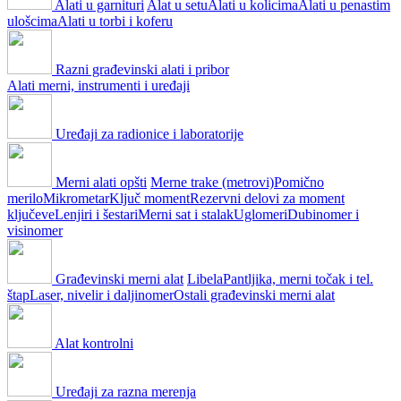
Alati u garnituri
Alat u setu
Alati u kolicima
Alati u penastim
ulošcima
Alati u torbi i koferu
Razni građevinski alati i pribor
Alati merni, instrumenti i uređaji
Uređaji za radionice i laboratorije
Merni alati opšti
Merne trake (metrovi)
Pomično
merilo
Mikrometar
Ključ moment
Rezervni delovi za moment
ključeve
Lenjiri i šestari
Merni sat i stalak
Uglomeri
Dubinomer i
visinomer
Građevinski merni alat
Libela
Pantljika, merni točak i tel.
štap
Laser, nivelir i daljinomer
Ostali građevinski merni alat
Alat kontrolni
Uređaji za razna merenja