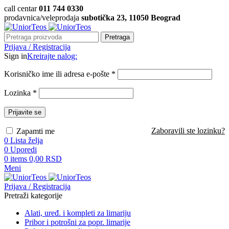
call centar
011 744 0330
prodavnica/veleprodaja
subotička 23, 11050 Beograd
Pretraga
Prijava / Registracija
Sign in
Kreirajte nalog:
Korisničko ime ili adresa e-pošte
*
Lozinka
*
Prijavite se
Zaboravili ste lozinku?
Zapamti me
0
Lista želja
0
Uporedi
0
items
0,00
RSD
Meni
Prijava / Registracija
Pretraži kategorije
Alati, uređ. i kompleti za limariju
Pribor i potrošni za popr. limarije