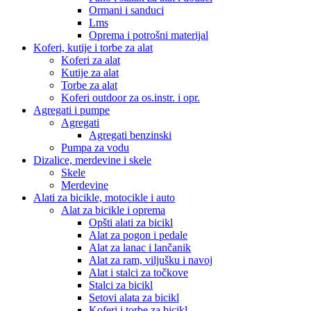
Ormani i sanduci
Lms
Oprema i potrošni materijal
Koferi, kutije i torbe za alat
Koferi za alat
Kutije za alat
Torbe za alat
Koferi outdoor za os.instr. i opr.
Agregati i pumpe
Agregati
Agregati benzinski
Pumpa za vodu
Dizalice, merdevine i skele
Skele
Merdevine
Alati za bicikle, motocikle i auto
Alat za bicikle i oprema
Opšti alati za bicikl
Alat za pogon i pedale
Alat za lanac i lančanik
Alat za ram, viljušku i navoj
Alat i stalci za točkove
Stalci za bicikl
Setovi alata za bicikl
Koferi i torbe za bicikl