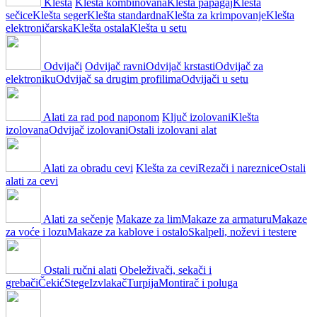
Klešta
Klešta kombinovana
Klešta papagaj
Klešta
sečice
Klešta seger
Klešta standardna
Klešta za krimpovanje
Klešta
elektroničarska
Klešta ostala
Klešta u setu
Odvijači
Odvijač ravni
Odvijač krstasti
Odvijač za
elektroniku
Odvijač sa drugim profilima
Odvijači u setu
Alati za rad pod naponom
Ključ izolovani
Klešta
izolovana
Odvijač izolovani
Ostali izolovani alat
Alati za obradu cevi
Klešta za cevi
Rezači i nareznice
Ostali
alati za cevi
Alati za sečenje
Makaze za lim
Makaze za armaturu
Makaze
za voće i lozu
Makaze za kablove i ostalo
Skalpeli, noževi i testere
Ostali ručni alati
Obeleživači, sekači i
grebači
Čekić
Stege
Izvlakač
Turpija
Montirač i poluga