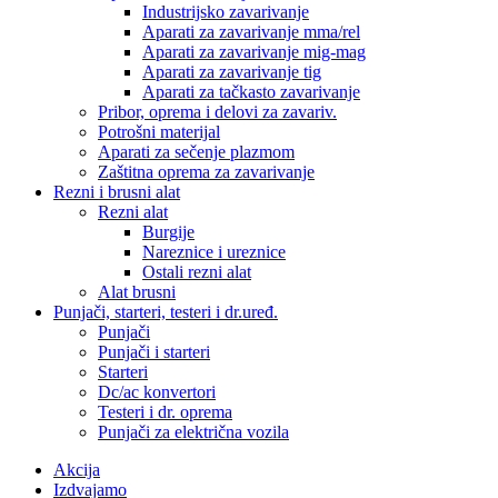
Industrijsko zavarivanje
Aparati za zavarivanje mma/rel
Aparati za zavarivanje mig-mag
Aparati za zavarivanje tig
Aparati za tačkasto zavarivanje
Pribor, oprema i delovi za zavariv.
Potrošni materijal
Aparati za sečenje plazmom
Zaštitna oprema za zavarivanje
Rezni i brusni alat
Rezni alat
Burgije
Nareznice i ureznice
Ostali rezni alat
Alat brusni
Punjači, starteri, testeri i dr.uređ.
Punjači
Punjači i starteri
Starteri
Dc/ac konvertori
Testeri i dr. oprema
Punjači za električna vozila
Akcija
Izdvajamo