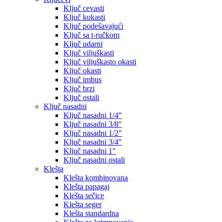
Ključ cevasti
Ključ kukasti
Ključ podešavajući
Ključ sa t-ručkom
Ključ udarni
Ključ viljuškasti
Ključ viljuškasto okasti
Ključ okasti
Ključ imbus
Ključ brzi
Ključ ostali
Ključ nasadni
Ključ nasadni 1/4″
Ključ nasadni 3/8″
Ključ nasadni 1/2″
Ključ nasadni 3/4″
Ključ nasadni 1″
Ključ nasadni ostali
Klešta
Klešta kombinovana
Klešta papagaj
Klešta sečice
Klešta seger
Klešta standardna