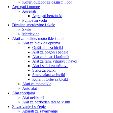
Koferi outdoor za os.instr. i opr.
Agregati i pumpe
Agregati
Agregati benzinski
Pumpa za vodu
Dizalice, merdevine i skele
Skele
Merdevine
Alati za bicikle, motocikle i auto
Alat za bicikle i oprema
Opšti alati za bicikl
Alat za pogon i pedale
Alat za lanac i lančanik
Alat za ram, viljušku i navoj
Alat i stalci za točkove
Stalci za bicikl
Setovi alata za bicikl
Koferi i torbe za bicikl
Alati za motocikle
Auto alat
Alat specijalni
Alat neiskreći
Alat za bezbedan rad na visini
Zavarivanje i sečenje
Aparati za zavarivanje