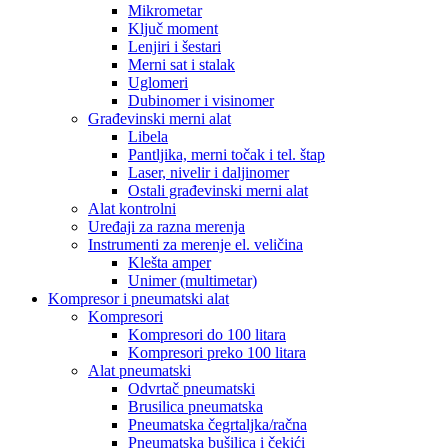
Mikrometar
Ključ moment
Lenjiri i šestari
Merni sat i stalak
Uglomeri
Dubinomer i visinomer
Građevinski merni alat
Libela
Pantljika, merni točak i tel. štap
Laser, nivelir i daljinomer
Ostali građevinski merni alat
Alat kontrolni
Uređaji za razna merenja
Instrumenti za merenje el. veličina
Klešta amper
Unimer (multimetar)
Kompresor i pneumatski alat
Kompresori
Kompresori do 100 litara
Kompresori preko 100 litara
Alat pneumatski
Odvrtač pneumatski
Brusilica pneumatska
Pneumatska čegrtaljka/račna
Pneumatska bušilica i čekići