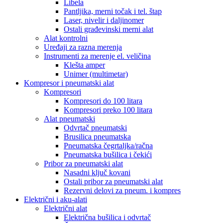
Libela
Pantljika, merni točak i tel. štap
Laser, nivelir i daljinomer
Ostali građevinski merni alat
Alat kontrolni
Uređaji za razna merenja
Instrumenti za merenje el. veličina
Klešta amper
Unimer (multimetar)
Kompresor i pneumatski alat
Kompresori
Kompresori do 100 litara
Kompresori preko 100 litara
Alat pneumatski
Odvrtač pneumatski
Brusilica pneumatska
Pneumatska čegrtaljka/račna
Pneumatska bušilica i čekići
Pribor za pneumatski alat
Nasadni ključ kovani
Ostali pribor za pneumatski alat
Rezervni delovi za pneum. i kompres
Električni i aku-alati
Električni alat
Električna bušilica i odvrtač