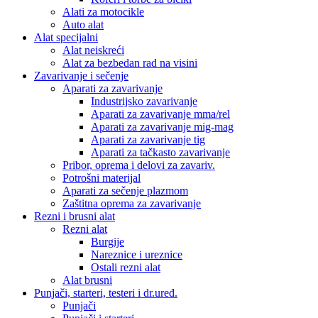
Alati za motocikle
Auto alat
Alat specijalni
Alat neiskreći
Alat za bezbedan rad na visini
Zavarivanje i sečenje
Aparati za zavarivanje
Industrijsko zavarivanje
Aparati za zavarivanje mma/rel
Aparati za zavarivanje mig-mag
Aparati za zavarivanje tig
Aparati za tačkasto zavarivanje
Pribor, oprema i delovi za zavariv.
Potrošni materijal
Aparati za sečenje plazmom
Zaštitna oprema za zavarivanje
Rezni i brusni alat
Rezni alat
Burgije
Nareznice i ureznice
Ostali rezni alat
Alat brusni
Punjači, starteri, testeri i dr.uređ.
Punjači