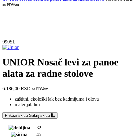
sa PDVom
Do isteka zaliha
990SL
UNIOR Nosač levi za panoe
alata za radne stolove
6.186,00
RSD
sa PDVom
zaštitni, ekološki lak bez kadmijuma i olova
materijal: lim
Prikaži skicu
Sakrij skicu
32
45