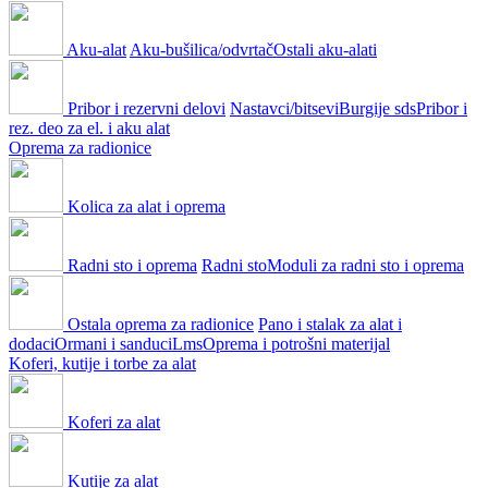
Aku-alat
Aku-bušilica/odvrtač
Ostali aku-alati
Pribor i rezervni delovi
Nastavci/bitsevi
Burgije sds
Pribor i
rez. deo za el. i aku alat
Oprema za radionice
Kolica za alat i oprema
Radni sto i oprema
Radni sto
Moduli za radni sto i oprema
Ostala oprema za radionice
Pano i stalak za alat i
dodaci
Ormani i sanduci
Lms
Oprema i potrošni materijal
Koferi, kutije i torbe za alat
Koferi za alat
Kutije za alat