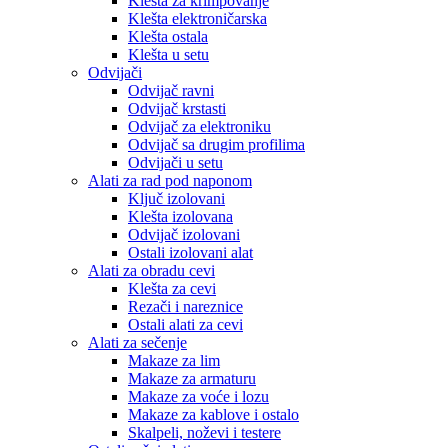
Klešta za krimpovanje
Klešta elektroničarska
Klešta ostala
Klešta u setu
Odvijači
Odvijač ravni
Odvijač krstasti
Odvijač za elektroniku
Odvijač sa drugim profilima
Odvijači u setu
Alati za rad pod naponom
Ključ izolovani
Klešta izolovana
Odvijač izolovani
Ostali izolovani alat
Alati za obradu cevi
Klešta za cevi
Rezači i nareznice
Ostali alati za cevi
Alati za sečenje
Makaze za lim
Makaze za armaturu
Makaze za voće i lozu
Makaze za kablove i ostalo
Skalpeli, noževi i testere