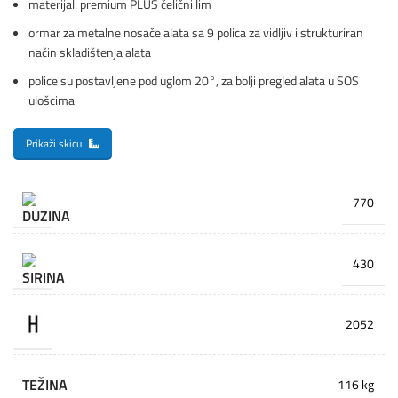
materijal: premium PLUS čelični lim
ormar za metalne nosače alata sa 9 polica za vidljiv i strukturiran
način skladištenja alata
police su postavljene pod uglom 20°, za bolji pregled alata u SOS
ulošcima
Prikaži skicu
770
430
2052
TEŽINA
116 kg