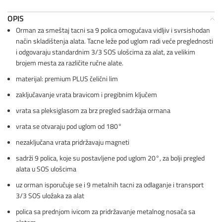
OPIS
Orman za smeštaj tacni sa 9 polica omogućava vidljiv i svrsishodan
način skladištenja alata. Tacne leže pod uglom radi veće preglednosti
i odgovaraju standardnim 3/3 SOS ulošcima za alat, za velikim
brojem mesta za različite ručne alate.
materijal: premium PLUS čelični lim
zaključavanje vrata bravicom i pregibnim ključem
vrata sa pleksiglasom za brz pregled sadržaja ormana
vrata se otvaraju pod uglom od 180°
nezaključana vrata pridržavaju magneti
sadrži 9 polica, koje su postavljene pod uglom 20°, za bolji pregled
alata u SOS ulošcima
uz orman isporučuje se i 9 metalnih tacni za odlaganje i transport
3/3 SOS uložaka za alat
polica sa prednjom ivicom za pridržavanje metalnog nosača sa