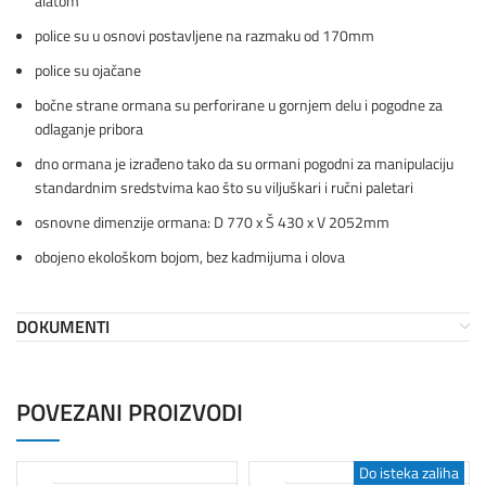
alatom
police su u osnovi postavljene na razmaku od 170mm
police su ojačane
bočne strane ormana su perforirane u gornjem delu i pogodne za
odlaganje pribora
dno ormana je izrađeno tako da su ormani pogodni za manipulaciju
standardnim sredstvima kao što su viljuškari i ručni paletari
osnovne dimenzije ormana: D 770 x Š 430 x V 2052mm
obojeno ekološkom bojom, bez kadmijuma i olova
DOKUMENTI
POVEZANI PROIZVODI
an
Gabaritan
Do isteka zaliha