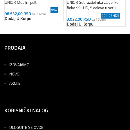
UNIOR Mobilni pult
UNIOR Set razdelnika za velike
fioke 991HD, 5 delova u setu
994
98.532,00
RSD
sa PDVom
991.23HDS
Dodaj U Korpu
3.022,00
RSD
sa PDVom
Dodaj U Korpu
PRODAJA
IZDVAJAMO
NOVO
AKCIJE
KORISNIČKI NALOG
ULOGUJTE SE OVDE