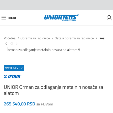
MENI
Početna
Oprema za radionice
Ostala oprema za radionice
Lms
991LMS.C2
UNIOR Orman za odlaganje metalnih nosača sa
alatom
265.540,00
RSD
sa PDVom