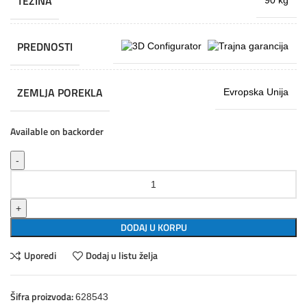
TEŽINA
90 kg
PREDNOSTI
ZEMLJA POREKLA
Evropska Unija
Available on backorder
UNIOR Orman za punjenje baterijskih alata količina
DODAJ U KORPU
Uporedi
Dodaj u listu želja
Šifra proizvoda:
628543