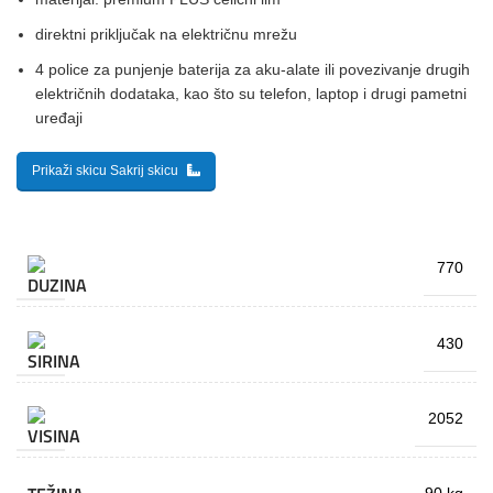
direktni priključak na električnu mrežu
4 police za punjenje baterija za aku-alate ili povezivanje drugih
električnih dodataka, kao što su telefon, laptop i drugi pametni
uređaji
Prikaži skicu
Sakrij skicu
770
430
2052