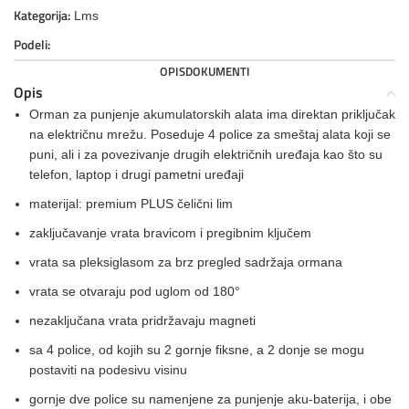
Kategorija:
Lms
Podeli:
OPIS
DOKUMENTI
Opis
Orman za punjenje akumulatorskih alata ima direktan priključak
na električnu mrežu. Poseduje 4 police za smeštaj alata koji se
puni, ali i za povezivanje drugih električnih uređaja kao što su
telefon, laptop i drugi pametni uređaji
materijal: premium PLUS čelični lim
zaključavanje vrata bravicom i pregibnim ključem
vrata sa pleksiglasom za brz pregled sadržaja ormana
vrata se otvaraju pod uglom od 180°
nezaključana vrata pridržavaju magneti
sa 4 police, od kojih su 2 gornje fiksne, a 2 donje se mogu
postaviti na podesivu visinu
gornje dve police su namenjene za punjenje aku-baterija, i obe