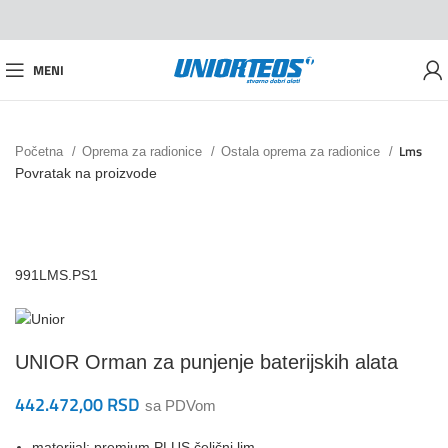
MENI
Lms
Početna
Oprema za radionice
Ostala oprema za radionice
Povratak na proizvode
991LMS.PS1
UNIOR Orman za punjenje baterijskih alata
442.472,00
RSD
sa PDVom
materijal: premium PLUS čelični lim