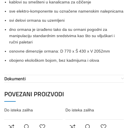
kablovi su smešteni u kanalicama za ožičenje
sve elektro-komponente su označene namenskim nalepnicama
svi delovi ormana su uzemljeni
dno ormana je izrađeno tako da su ormani pogodni za
manipulaciju standardnim sredstvima kao što su viljuškari i
ručni paletari
osnovne dimenzije ormana: D 770 x Š 430 x V 2052mm
obojeno ekološkom bojom, bez kadmijuma i olova
Dokumenti
POVEZANI PROIZVODI
Do isteka zaliha
Do isteka zaliha