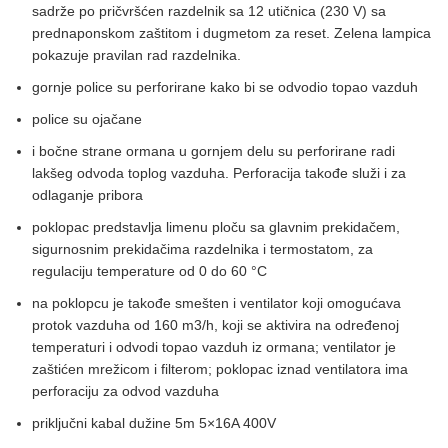
sadrže po pričvršćen razdelnik sa 12 utičnica (230 V) sa
prednaponskom zaštitom i dugmetom za reset. Zelena lampica
pokazuje pravilan rad razdelnika.
gornje police su perforirane kako bi se odvodio topao vazduh
police su ojačane
i bočne strane ormana u gornjem delu su perforirane radi
lakšeg odvoda toplog vazduha. Perforacija takođe služi i za
odlaganje pribora
poklopac predstavlja limenu ploču sa glavnim prekidačem,
sigurnosnim prekidačima razdelnika i termostatom, za
regulaciju temperature od 0 do 60 °C
na poklopcu je takođe smešten i ventilator koji omogućava
protok vazduha od 160 m3/h, koji se aktivira na određenoj
temperaturi i odvodi topao vazduh iz ormana; ventilator je
zaštićen mrežicom i filterom; poklopac iznad ventilatora ima
perforaciju za odvod vazduha
priključni kabal dužine 5m 5×16A 400V