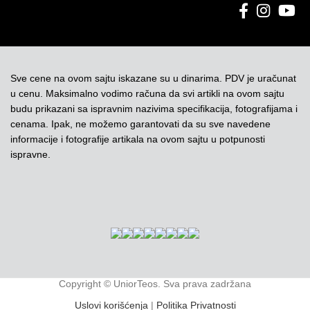
Sve cene na ovom sajtu iskazane su u dinarima. PDV je uračunat
u cenu. Maksimalno vodimo računa da svi artikli na ovom sajtu
budu prikazani sa ispravnim nazivima specifikacija, fotografijama i
cenama. Ipak, ne možemo garantovati da su sve navedene
informacije i fotografije artikala na ovom sajtu u potpunosti
ispravne.
Copyright © UniorTeos. Sva prava zadržana
Uslovi korišćenja
|
Politika Privatnosti