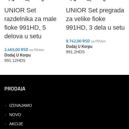
UNIOR Set
UNIOR Set pregrada
razdelnika za male
za velike fioke
fioke 991HD, 5
991HD, 3 dela u setu
delova u setu
9.742,00
RSD
sa PDVom
Dodaj U Korpu
2.465,00
RSD
sa PDVom
991.2HDS
Dodaj U Korpu
991.12HDS
PRODAJA
IZDVAJAMO
NOVO
AKCIJE