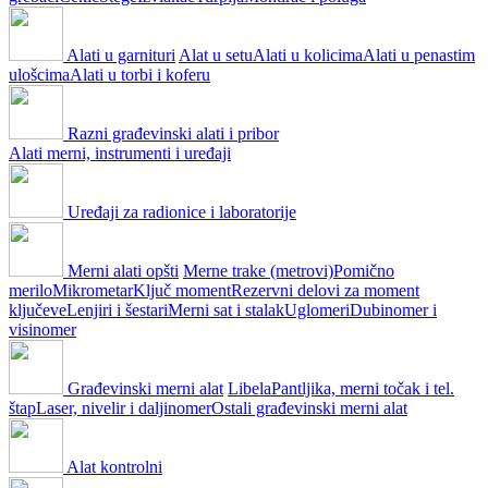
Alati u garnituri
Alat u setu
Alati u kolicima
Alati u penastim
ulošcima
Alati u torbi i koferu
Razni građevinski alati i pribor
Alati merni, instrumenti i uređaji
Uređaji za radionice i laboratorije
Merni alati opšti
Merne trake (metrovi)
Pomično
merilo
Mikrometar
Ključ moment
Rezervni delovi za moment
ključeve
Lenjiri i šestari
Merni sat i stalak
Uglomeri
Dubinomer i
visinomer
Građevinski merni alat
Libela
Pantljika, merni točak i tel.
štap
Laser, nivelir i daljinomer
Ostali građevinski merni alat
Alat kontrolni