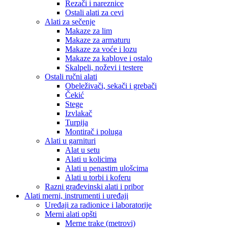
Rezači i nareznice
Ostali alati za cevi
Alati za sečenje
Makaze za lim
Makaze za armaturu
Makaze za voće i lozu
Makaze za kablove i ostalo
Skalpeli, noževi i testere
Ostali ručni alati
Obeleživači, sekači i grebači
Čekić
Stege
Izvlakač
Turpija
Montirač i poluga
Alati u garnituri
Alat u setu
Alati u kolicima
Alati u penastim ulošcima
Alati u torbi i koferu
Razni građevinski alati i pribor
Alati merni, instrumenti i uređaji
Uređaji za radionice i laboratorije
Merni alati opšti
Merne trake (metrovi)