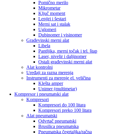
Pomično merilo
Mikrometar
Ključ moment
Lenjiri i šestari
Merni sat i stalak
Uglomeri
Dubinomer i visinomer
Građevinski merni alat
Libela
Pantljika, merni točak i tel. štap
Laser, nivelir i daljinomer
Ostali građevinski merni alat
Alat kontrolni
Uređaji za razna merenja
Instrumenti za merenje el. veličina
Klešta amper
Unimer (multimetar)
Kompresor i pneumatski alat
Kompresori
Kompresori do 100 litara
Kompresori preko 100 litara
Alat pneumatski
Odvrtač pneumatski
Brusilica pneumatska
Pneumatska čegrtaljka/račna