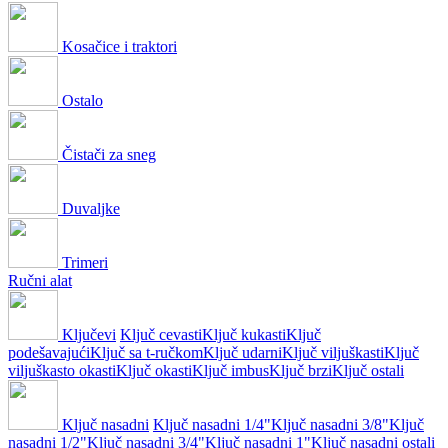
Kosačice i traktori
Ostalo
Čistači za sneg
Duvaljke
Trimeri
Ručni alat
Ključevi
Ključ cevasti
Ključ kukasti
Ključ
podešavajući
Ključ sa t-ručkom
Ključ udarni
Ključ viljuškasti
Ključ
viljuškasto okasti
Ključ okasti
Ključ imbus
Ključ brzi
Ključ ostali
Ključ nasadni
Ključ nasadni 1/4"
Ključ nasadni 3/8"
Ključ
nasadni 1/2"
Ključ nasadni 3/4"
Ključ nasadni 1"
Ključ nasadni ostali