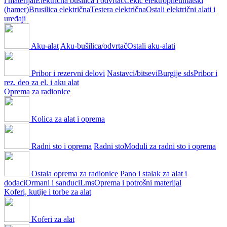
i materijal
Električna bušilica i odvrtač
Čekić elektropneumatski
(hamer)
Brusilica električna
Testera električna
Ostali električni alati i
uređaji
Aku-alat
Aku-bušilica/odvrtač
Ostali aku-alati
Pribor i rezervni delovi
Nastavci/bitsevi
Burgije sds
Pribor i
rez. deo za el. i aku alat
Oprema za radionice
Kolica za alat i oprema
Radni sto i oprema
Radni sto
Moduli za radni sto i oprema
Ostala oprema za radionice
Pano i stalak za alat i
dodaci
Ormani i sanduci
Lms
Oprema i potrošni materijal
Koferi, kutije i torbe za alat
Koferi za alat