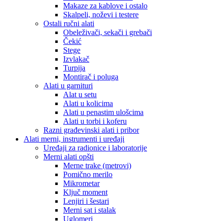
Makaze za kablove i ostalo
Skalpeli, noževi i testere
Ostali ručni alati
Obeleživači, sekači i grebači
Čekić
Stege
Izvlakač
Turpija
Montirač i poluga
Alati u garnituri
Alat u setu
Alati u kolicima
Alati u penastim ulošcima
Alati u torbi i koferu
Razni građevinski alati i pribor
Alati merni, instrumenti i uređaji
Uređaji za radionice i laboratorije
Merni alati opšti
Merne trake (metrovi)
Pomično merilo
Mikrometar
Ključ moment
Lenjiri i šestari
Merni sat i stalak
Uglomeri