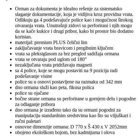
Orman za dokumenta je idealno rešenje za sistematsko
slaganje dokumentacije, koja je vidljiva kroz providna vrata.
Odlikuju ga 4 podešavajuće police kao i mogućnost širokog
otvaranja vrata. Unutrašnji zidovi su perforirani i njih mogu
da se kače kukice i drugi pribor, kako bi prostor bio dodatno
koristan.
materijal: premium PLUS čelični lim
zaključavanje vrata bravicom i pregibnim ključem
vrata sa pleksiglasom za brz pregled sadržaja ormana
vrata se otvaraju pod uglom od 180°
nezaključana vrata pridržavaju magneti
sa 4 police, koje se mogu postaviti na 9 pozicija radi
podešavanje visine
police su u osnovi postavljene na razmaku od 342 mm
dno ormana služi kao peta, fiksna polica
police su ojačane
bočne strane ormana su perforirane u gornjem delu i pogodne
za odlaganje pribora
dno ormana je izrađeno tako da su ormani pogodni za
manipulaciju standardnim sredstvima kao što su viljuškari i
ručni paletari
osnovne dimenzije ormana: D 770 x Š 430 x V 2052mm
obojeno ekološkom bojom, bez kadmijuma i olova