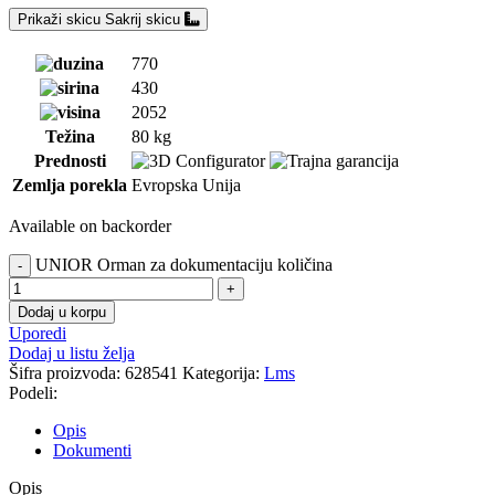
Prikaži skicu
Sakrij skicu
770
430
2052
Težina
80 kg
Prednosti
Zemlja porekla
Evropska Unija
Available on backorder
UNIOR Orman za dokumentaciju količina
Dodaj u korpu
Uporedi
Dodaj u listu želja
Šifra proizvoda:
628541
Kategorija:
Lms
Podeli:
Opis
Dokumenti
Opis