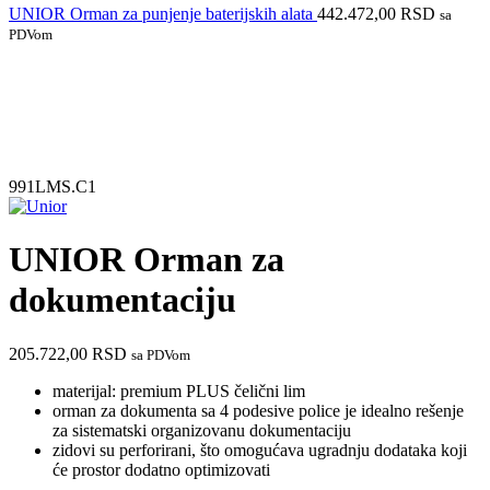
UNIOR Orman za punjenje baterijskih alata
442.472,00
RSD
sa
PDVom
991LMS.C1
UNIOR Orman za
dokumentaciju
205.722,00
RSD
sa PDVom
materijal: premium PLUS čelični lim
orman za dokumenta sa 4 podesive police je idealno rešenje
za sistematski organizovanu dokumentaciju
zidovi su perforirani, što omogućava ugradnju dodataka koji
će prostor dodatno optimizovati