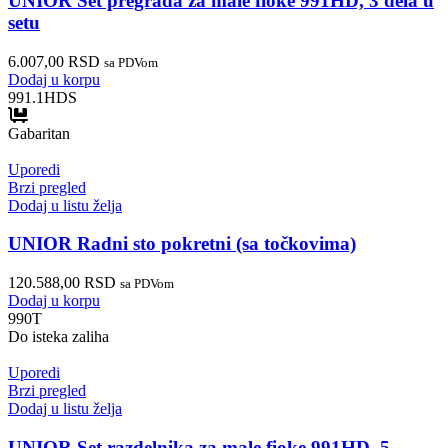
UNIOR Set pregrada za male fioke 991HD, 3 dela u
setu
6.007,00
RSD
sa PDVom
Dodaj u korpu
991.1HDS
Gabaritan
Uporedi
Brzi pregled
Dodaj u listu želja
UNIOR Radni sto pokretni (sa točkovima)
120.588,00
RSD
sa PDVom
Dodaj u korpu
990T
Do isteka zaliha
Uporedi
Brzi pregled
Dodaj u listu želja
UNIOR Set razdelnika za male fioke 991HD, 5