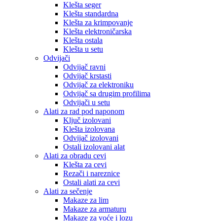
Klešta seger
Klešta standardna
Klešta za krimpovanje
Klešta elektroničarska
Klešta ostala
Klešta u setu
Odvijači
Odvijač ravni
Odvijač krstasti
Odvijač za elektroniku
Odvijač sa drugim profilima
Odvijači u setu
Alati za rad pod naponom
Ključ izolovani
Klešta izolovana
Odvijač izolovani
Ostali izolovani alat
Alati za obradu cevi
Klešta za cevi
Rezači i nareznice
Ostali alati za cevi
Alati za sečenje
Makaze za lim
Makaze za armaturu
Makaze za voće i lozu