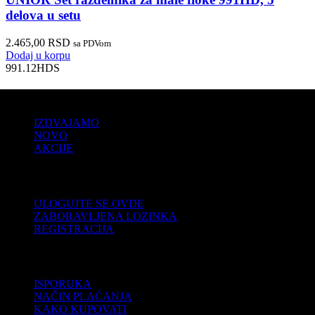
delova u setu
2.465,00
RSD
sa PDVom
Dodaj u korpu
991.12HDS
PRODAJA
IZDVAJAMO
NOVO
AKCIJE
KORISNIČKI NALOG
ULOGUJTE SE OVDE
ZABORAVLJENA LOZINKA
REGISTRACIJA
POMOĆ
ISPORUKA
NAČIN PLAĆANJA
KAKO KUPOVATI