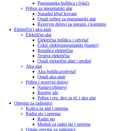
Pneumatska bušilica i čekići
Pribor za pneumatski alat
Nasadni ključ kovani
Ostali pribor za pneumatski alat
Rezervni delovi za pneum. i kompres
Električni i aku-alati
Električni alat
Električna bušilica i odvrtač
Čekić elektropneumatski (hamer)
Brusilica električna
Testera električna
Ostali električni alati i uređaji
Aku-alat
Aku-bušilica/odvrtač
Ostali aku-alati
Pribor i rezervni delovi
Nastavci/bitsevi
Burgije sds
Pribor i rez. deo za el. i aku alat
Oprema za radionice
Kolica za alat i oprema
Radni sto i oprema
Radni sto
Moduli za radni sto i oprema
Ostala oprema za radionice