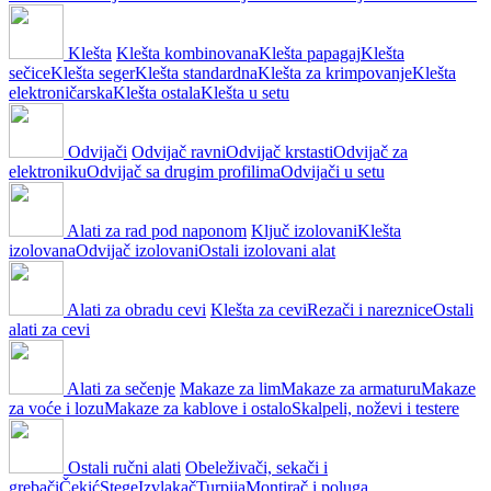
Klešta
Klešta kombinovana
Klešta papagaj
Klešta
sečice
Klešta seger
Klešta standardna
Klešta za krimpovanje
Klešta
elektroničarska
Klešta ostala
Klešta u setu
Odvijači
Odvijač ravni
Odvijač krstasti
Odvijač za
elektroniku
Odvijač sa drugim profilima
Odvijači u setu
Alati za rad pod naponom
Ključ izolovani
Klešta
izolovana
Odvijač izolovani
Ostali izolovani alat
Alati za obradu cevi
Klešta za cevi
Rezači i nareznice
Ostali
alati za cevi
Alati za sečenje
Makaze za lim
Makaze za armaturu
Makaze
za voće i lozu
Makaze za kablove i ostalo
Skalpeli, noževi i testere
Ostali ručni alati
Obeleživači, sekači i
grebači
Čekić
Stege
Izvlakač
Turpija
Montirač i poluga