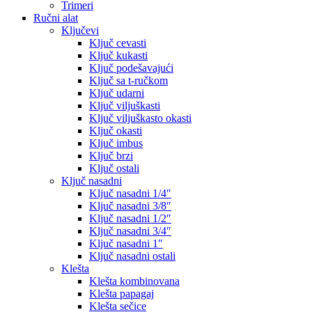
Trimeri
Ručni alat
Ključevi
Ključ cevasti
Ključ kukasti
Ključ podešavajući
Ključ sa t-ručkom
Ključ udarni
Ključ viljuškasti
Ključ viljuškasto okasti
Ključ okasti
Ključ imbus
Ključ brzi
Ključ ostali
Ključ nasadni
Ključ nasadni 1/4″
Ključ nasadni 3/8″
Ključ nasadni 1/2″
Ključ nasadni 3/4″
Ključ nasadni 1″
Ključ nasadni ostali
Klešta
Klešta kombinovana
Klešta papagaj
Klešta sečice