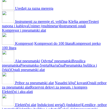
Uređaji za razna merenja
Instrumenti za merenje el. veličina
Klešta amper
Testeri
napona i kablova
Unimer (multimetar)
Instrumenti ostali
Kompresor i pneumatski alat
Kompresori
Kompresori do 100 litara
Kompresori preko
100 litara
Alat pneumatski
Odvrtač pneumatski
Brusilica
pneumatska
Pneumatska čegrtaljka/račna
Pneumatska bušilica i
čekići
Ostali pneumatski alat
Pribor za pneumatski alat
Nasadni ključ kovani
Ostali pribor
za pneumatski alat
Rezervni delovi za pneum. i kompres
Električni i aku-alati
Električni alat
Indukcioni grejači (induktori)
Lemilice, pribor