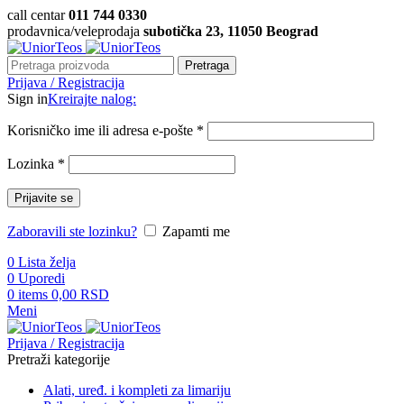
call centar
011 744 0330
prodavnica/veleprodaja
subotička 23, 11050 Beograd
Pretraga
Prijava / Registracija
Sign in
Kreirajte nalog:
Korisničko ime ili adresa e-pošte
*
Lozinka
*
Prijavite se
Zaboravili ste lozinku?
Zapamti me
0
Lista želja
0
Uporedi
0
items
0,00
RSD
Meni
Prijava / Registracija
Pretraži kategorije
Alati, uređ. i kompleti za limariju