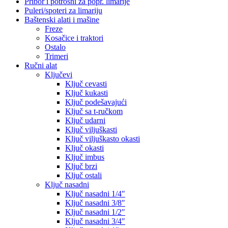
Pribor i potrošni za popr. limarije
Puleri/spoteri za limariju
Baštenski alati i mašine
Freze
Kosačice i traktori
Ostalo
Trimeri
Ručni alat
Ključevi
Ključ cevasti
Ključ kukasti
Ključ podešavajući
Ključ sa t-ručkom
Ključ udarni
Ključ viljuškasti
Ključ viljuškasto okasti
Ključ okasti
Ključ imbus
Ključ brzi
Ključ ostali
Ključ nasadni
Ključ nasadni 1/4″
Ključ nasadni 3/8″
Ključ nasadni 1/2″
Ključ nasadni 3/4″