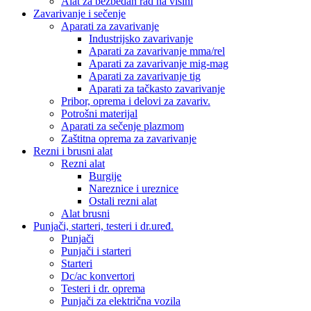
Alat za bezbedan rad na visini
Zavarivanje i sečenje
Aparati za zavarivanje
Industrijsko zavarivanje
Aparati za zavarivanje mma/rel
Aparati za zavarivanje mig-mag
Aparati za zavarivanje tig
Aparati za tačkasto zavarivanje
Pribor, oprema i delovi za zavariv.
Potrošni materijal
Aparati za sečenje plazmom
Zaštitna oprema za zavarivanje
Rezni i brusni alat
Rezni alat
Burgije
Nareznice i ureznice
Ostali rezni alat
Alat brusni
Punjači, starteri, testeri i dr.uređ.
Punjači
Punjači i starteri
Starteri
Dc/ac konvertori
Testeri i dr. oprema
Punjači za električna vozila