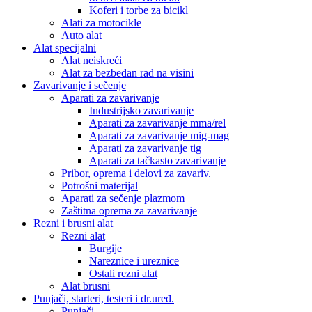
Koferi i torbe za bicikl
Alati za motocikle
Auto alat
Alat specijalni
Alat neiskreći
Alat za bezbedan rad na visini
Zavarivanje i sečenje
Aparati za zavarivanje
Industrijsko zavarivanje
Aparati za zavarivanje mma/rel
Aparati za zavarivanje mig-mag
Aparati za zavarivanje tig
Aparati za tačkasto zavarivanje
Pribor, oprema i delovi za zavariv.
Potrošni materijal
Aparati za sečenje plazmom
Zaštitna oprema za zavarivanje
Rezni i brusni alat
Rezni alat
Burgije
Nareznice i ureznice
Ostali rezni alat
Alat brusni
Punjači, starteri, testeri i dr.uređ.
Punjači