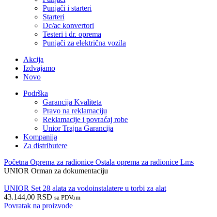
Punjači i starteri
Starteri
Dc/ac konvertori
Testeri i dr. oprema
Punjači za električna vozila
Akcija
Izdvajamo
Novo
Podrška
Garancija Kvaliteta
Pravo na reklamaciju
Reklamacije i povraćaj robe
Unior Trajna Garancija
Kompanija
Za distributere
Početna
Oprema za radionice
Ostala oprema za radionice
Lms
UNIOR Orman za dokumentaciju
UNIOR Set 28 alata za vodoinstalatere u torbi za alat
43.144,00
RSD
sa PDVom
Povratak na proizvode