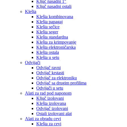
Ključ nasadni 1″
Ključ nasadni ostali
Klešta
Klešta kombinovana
Klešta papagaj
Klešta sečice
Klešta seger
Klešta standardna
Klešta za krimpovanje
Klešta elektroničarska
Klešta ostala
Klešta u setu
Odvijači
Odvijač ravni
Odvijač krstasti
Odvijač za elektroniku
Odvijač sa drugim profilima
Odvijači u setu
Alati za rad pod naponom
Ključ izolovani
Klešta izolovana
Odvijač izolovani
Ostali izolovani alat
Alati za obradu cevi
Klešta za cevi