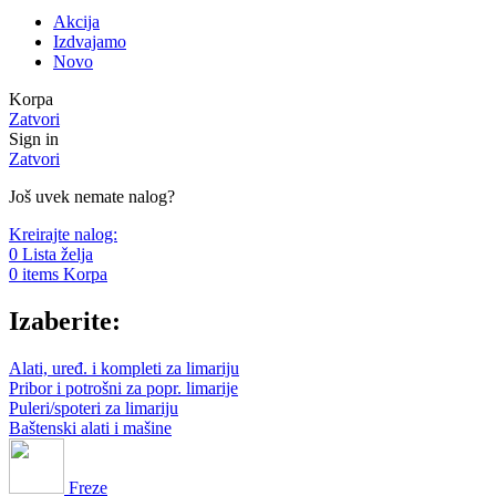
Akcija
Izdvajamo
Novo
Korpa
Zatvori
Sign in
Zatvori
Još uvek nemate nalog?
Kreirajte nalog:
0
Lista želja
0
items
Korpa
Izaberite:
Alati, uređ. i kompleti za limariju
Pribor i potrošni za popr. limarije
Puleri/spoteri za limariju
Baštenski alati i mašine
Freze