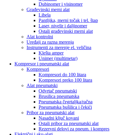
Dubinomer i visinomer
Građevinski merni alat
Libela
Pantljika, merni točak i tel. štap
Laser, nivelir i daljinomer
Ostali građevinski merni alat
Alat kontrolni
Uređaji za razna merenja
Instrumenti za merenje el. veličina
Klešta amper
Unimer (multimetar)
Kompresor i pneumatski alat
Kompresori
Kompresori do 100 litara
Kompresori preko 100 litara
Alat pneumatski
Odvrtač pneumatski
Brusilica pneumatska
Pneumatska čegrtaljka/račna
Pneumatska bušilica i čekići
Pribor za pneumatski alat
Nasadni ključ kovani
Ostali pribor za pneumatski alat
Rezervni delovi za pneum. i kompres
Električni i aku-alati