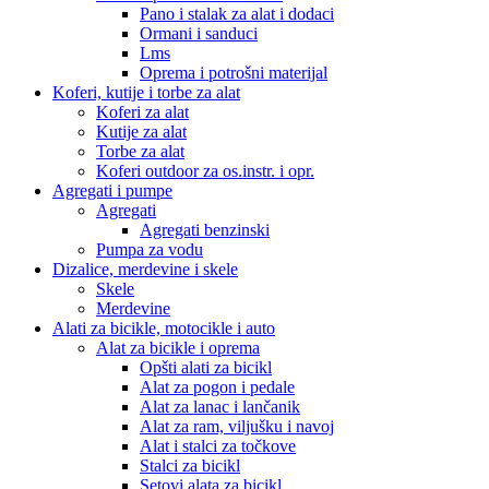
Pano i stalak za alat i dodaci
Ormani i sanduci
Lms
Oprema i potrošni materijal
Koferi, kutije i torbe za alat
Koferi za alat
Kutije za alat
Torbe za alat
Koferi outdoor za os.instr. i opr.
Agregati i pumpe
Agregati
Agregati benzinski
Pumpa za vodu
Dizalice, merdevine i skele
Skele
Merdevine
Alati za bicikle, motocikle i auto
Alat za bicikle i oprema
Opšti alati za bicikl
Alat za pogon i pedale
Alat za lanac i lančanik
Alat za ram, viljušku i navoj
Alat i stalci za točkove
Stalci za bicikl
Setovi alata za bicikl