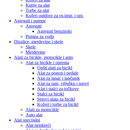
Kutije za alat
Torbe za alat
Koferi outdoor za os.instr. i opr.
Agregati i pumpe
Agregati
Agregati benzinski
Pumpa za vodu
Dizalice, merdevine i skele
Skele
Merdevine
Alati za bicikle, motocikle i auto
Alat za bicikle i oprema
Opšti alati za bicikl
Alat za pogon i pedale
Alat za lanac i lančanik
Alat za ram, viljušku i navoj
Alat i stalci za točkove
Stalci za bicikl
Setovi alata za bicikl
Koferi i torbe za bicikl
Alati za motocikle
Auto alat
Alat specijalni
Alat neiskreći