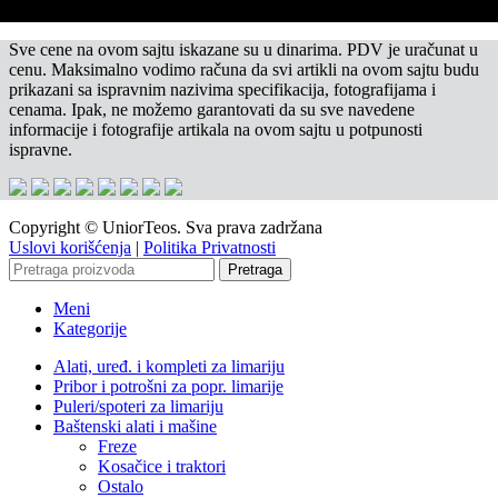
Sve cene na ovom sajtu iskazane su u dinarima. PDV je uračunat u
cenu. Maksimalno vodimo računa da svi artikli na ovom sajtu budu
prikazani sa ispravnim nazivima specifikacija, fotografijama i
cenama. Ipak, ne možemo garantovati da su sve navedene
informacije i fotografije artikala na ovom sajtu u potpunosti
ispravne.
Copyright © UniorTeos. Sva prava zadržana
Uslovi korišćenja
|
Politika Privatnosti
Pretraga
Meni
Kategorije
Alati, uređ. i kompleti za limariju
Pribor i potrošni za popr. limarije
Puleri/spoteri za limariju
Baštenski alati i mašine
Freze
Kosačice i traktori
Ostalo