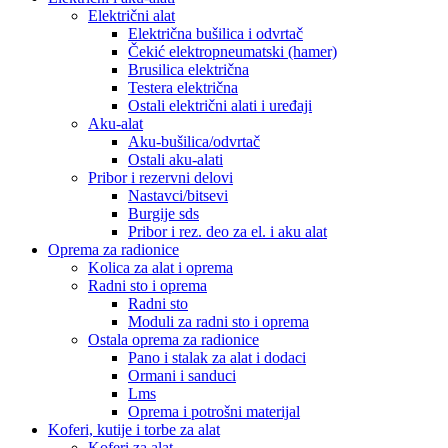
Električni alat
Električna bušilica i odvrtač
Čekić elektropneumatski (hamer)
Brusilica električna
Testera električna
Ostali električni alati i uređaji
Aku-alat
Aku-bušilica/odvrtač
Ostali aku-alati
Pribor i rezervni delovi
Nastavci/bitsevi
Burgije sds
Pribor i rez. deo za el. i aku alat
Oprema za radionice
Kolica za alat i oprema
Radni sto i oprema
Radni sto
Moduli za radni sto i oprema
Ostala oprema za radionice
Pano i stalak za alat i dodaci
Ormani i sanduci
Lms
Oprema i potrošni materijal
Koferi, kutije i torbe za alat
Koferi za alat