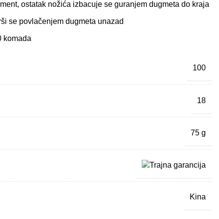
egment, ostatak nožića izbacuje se guranjem dugmeta do kraja
rši se povlačenjem dugmeta unazad
10 komada
100
18
75 g
Kina