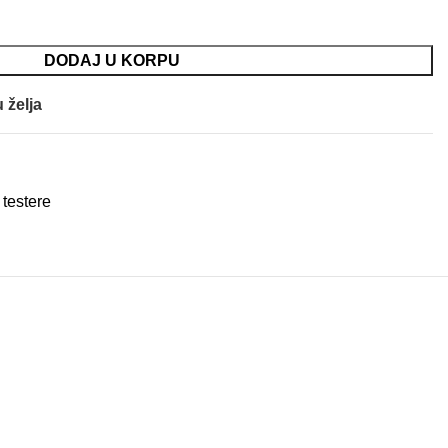
DODAJ U KORPU
 želja
 testere