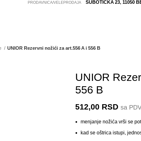
SUBOTIČKA 23, 11050 
PRODAVNICA/VELEPRODAJA
re
UNIOR Rezervni nožići za art.556 A i 556 B
556.1B
UNIOR Rezervn
556 B
512,00
RSD
sa PD
menjanje nožića vrši se po
kad se oštrica istupi, jed