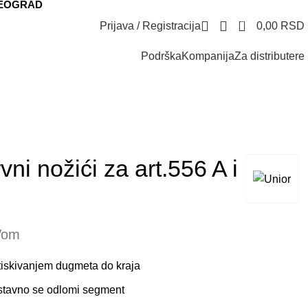
BEOGRAD
0
Prijava / Registracija
0,00
RSD
Podrška
Kompanija
Za distributere
i nožići za art.556 A i
Vom
tiskivanjem dugmeta do kraja
nostavno se odlomi segment