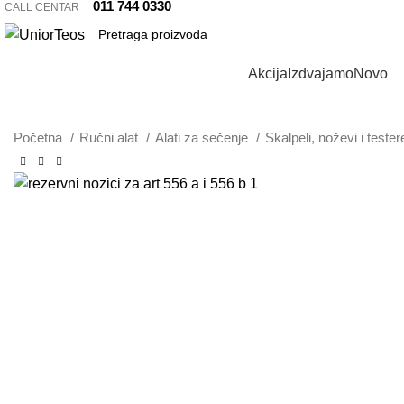
011 744 0330
CALL CENTAR
Pretraži kategorije
Akcija
Izdvajamo
Novo
Početna
Ručni alat
Alati za sečenje
Skalpeli, noževi i teste