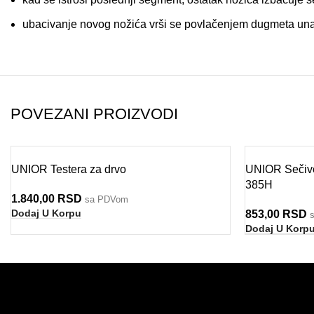
ubacivanje novog nožića vrši se povlačenjem dugmeta un
POVEZANI PROIZVODI
UNIOR Testera za drvo
UNIOR Sečivo 
385H
1.840,00
RSD
sa PDVom
Dodaj U Korpu
853,00
RSD
Dodaj U Korp
PRODAJA
KORISNIČKI NALOG