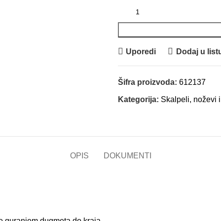
Uporedi
Dodaj u listu
Šifra proizvoda:
612137
Kategorija:
Skalpeli, noževi i
OPIS
DOKUMENTI
 se guranjem dugmeta do kraja