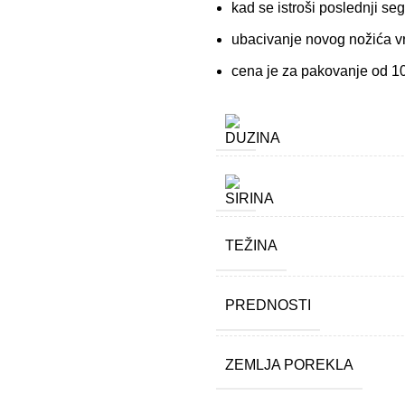
kad se istroši poslednji s
ubacivanje novog nožića v
cena je za pakovanje od 
TEŽINA
PREDNOSTI
ZEMLJA POREKLA