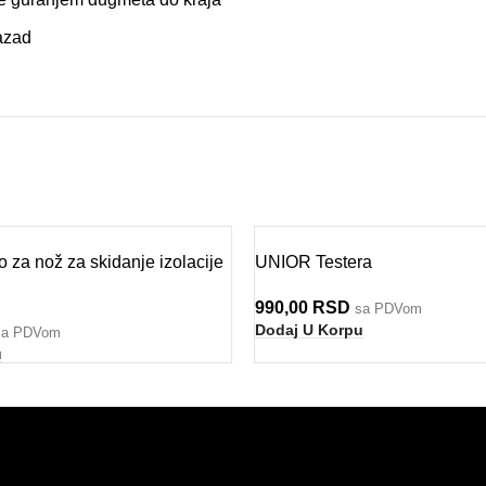
azad
za nož za skidanje izolacije
UNIOR Testera
990,00
RSD
sa PDVom
Dodaj U Korpu
sa PDVom
u
POMOĆ
PODRŠKA