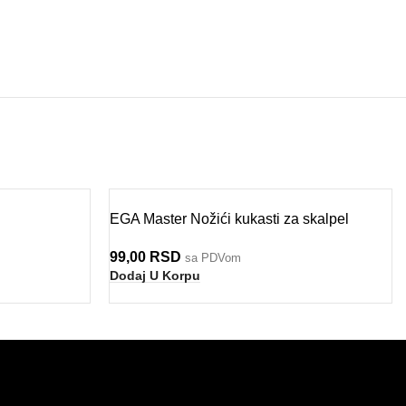
Do isteka zaliha
Do isteka zaliha
EGA Master Nožići kukasti za skalpel
99,00
RSD
sa PDVom
BI HARD COBALT
385.1H
556.1A
63869
753W
385G
757
752
Dodaj U Korpu
DISTRIBUTERI
KOMPANIJA