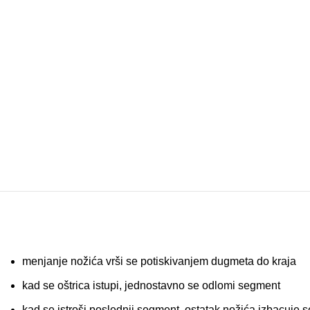
menjanje nožića vrši se potiskivanjem dugmeta do kraja
kad se oštrica istupi, jednostavno se odlomi segment
kad se istroši poslednji segment, ostatak nožića izbacuje