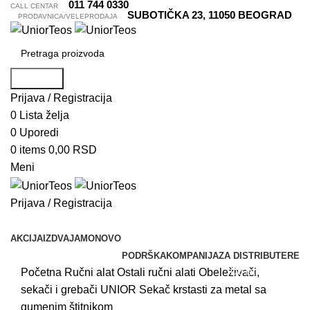
011 744 0330
CALL CENTAR
SUBOTIČKA 23, 11050 BEOGRAD
PRODAVNICA/VELEPRODAJA
Pretraga
Prijava / Registracija
0
Lista želja
0
Uporedi
0
items
0,00
RSD
Meni
Prijava / Registracija
Pretraži kategorije
AKCIJA
IZDVAJAMO
NOVO
PODRŠKA
KOMPANIJA
ZA DISTRIBUTERE
Do isteka zaliha
Akcija
Početna
Ručni alat
Ostali ručni alati
Obeleživači,
sekači i grebači
UNIOR Sekač krstasti za metal sa
gumenim štitnikom