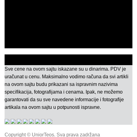
PROGRAM LOJALNOSTI
USLOVI KORIŠĆENJA
POLITIKA KVALITETA
ISO SERTIFIKAT 9001
KONTAKT
Sve cene na ovom sajtu iskazane su u dinarima. PDV je
uračunat u cenu. Maksimalno vodimo računa da svi artikli
na ovom sajtu budu prikazani sa ispravnim nazivima
specifikacija, fotografijama i cenama. Ipak, ne možemo
garantovati da su sve navedene informacije i fotografije
artikala na ovom sajtu u potpunosti ispravne.
Copyright © UniorTeos. Sva prava zadržana