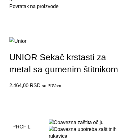
Povratak na proizvode
Do isteka zaliha
670/6HS
UNIOR Sekač krstasti za
metal sa gumenim štitnikom
2.464,00
RSD
sa PDVom
PROFILI