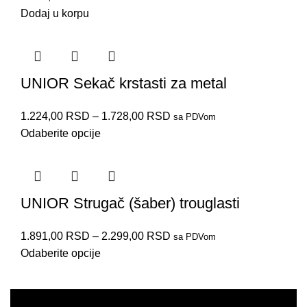
Dodaj u korpu
UNIOR Sekač krstasti za metal
1.224,00
RSD
–
1.728,00
RSD
sa PDVom
Odaberite opcije
UNIOR Strugač (šaber) trouglasti
1.891,00
RSD
–
2.299,00
RSD
660/6AHS
667/6AHS
642NPB
777/6C
666/6A
670/6
642A
646A
sa PDVom
Odaberite opcije
PRODAJA