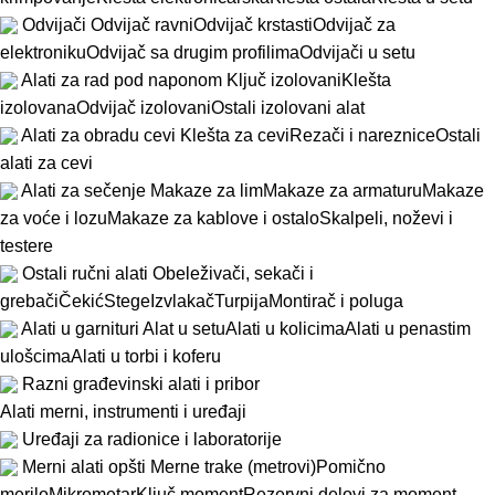
Odvijači
Odvijač ravni
Odvijač krstasti
Odvijač za
elektroniku
Odvijač sa drugim profilima
Odvijači u setu
Alati za rad pod naponom
Ključ izolovani
Klešta
izolovana
Odvijač izolovani
Ostali izolovani alat
Alati za obradu cevi
Klešta za cevi
Rezači i nareznice
Ostali
alati za cevi
Alati za sečenje
Makaze za lim
Makaze za armaturu
Makaze
za voće i lozu
Makaze za kablove i ostalo
Skalpeli, noževi i
testere
Ostali ručni alati
Obeleživači, sekači i
grebači
Čekić
Stege
Izvlakač
Turpija
Montirač i poluga
Alati u garnituri
Alat u setu
Alati u kolicima
Alati u penastim
ulošcima
Alati u torbi i koferu
Razni građevinski alati i pribor
Alati merni, instrumenti i uređaji
Uređaji za radionice i laboratorije
Merni alati opšti
Merne trake (metrovi)
Pomično
merilo
Mikrometar
Ključ moment
Rezervni delovi za moment