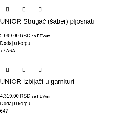
UNIOR Strugač (šaber) pljosnati
2.099,00
RSD
sa PDVom
Dodaj u korpu
777/6A
UNIOR Izbijači u garnituri
4.319,00
RSD
sa PDVom
Dodaj u korpu
647