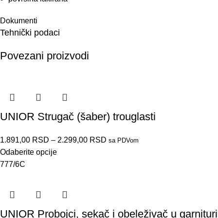
Dokumenti
Tehnički podaci
Povezani proizvodi
UNIOR Strugač (šaber) trouglasti
1.891,00
RSD
–
2.299,00
RSD
sa PDVom
Odaberite opcije
777/6C
UNIOR Probojci, sekač i obeleživač u garnituri