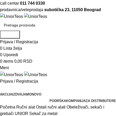
call centar
011 744 0330
prodavnica/veleprodaja
subotička 23, 11050 Beograd
Pretraga
Prijava / Registracija
0
Lista želja
0
Uporedi
0
items
0,00
RSD
Meni
Prijava / Registracija
Pretraži kategorije
AKCIJA
IZDVAJAMO
NOVO
PODRŠKA
KOMPANIJA
ZA DISTRIBUTERE
Početna
Ručni alat
Ostali ručni alati
Obeleživači, sekači i
grebači
UNIOR Sekač za metal