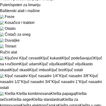
Puleri/spoteri za limariju
Baštenski alati i mašine
Freze
Kosačice i traktori
Ostalo
Čistači za sneg
Duvaljke
Trimeri
Ručni alat
Ključevi
Ključ cevasti
Ključ kukasti
Ključ podešavajući
Ključ
sa t-ručkom
Ključ udarni
Ključ viljuškasti
Ključ viljuškasto
okasti
Ključ okasti
Ključ imbus
Ključ brzi
Ključ ostali
Ključ nasadni
Ključ nasadni 1/4"
Ključ nasadni 3/8"
Ključ
nasadni 1/2"
Ključ nasadni 3/4"
Ključ nasadni 1"
Ključ nasadni
ostali
Klešta
Klešta kombinovana
Klešta papagaj
Klešta
sečice
Klešta seger
Klešta standardna
Klešta za
krimpovanje
Klešta elektroničarska
Klešta ostala
Klešta u setu