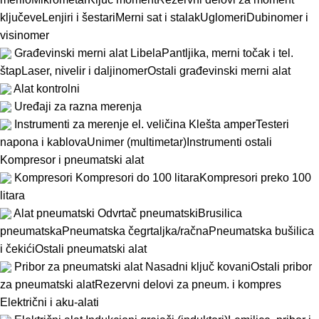
ključeve
Lenjiri i šestari
Merni sat i stalak
Uglomeri
Dubinomer i
visinomer
Građevinski merni alat
Libela
Pantljika, merni točak i tel.
štap
Laser, nivelir i daljinomer
Ostali građevinski merni alat
Alat kontrolni
Uređaji za razna merenja
Instrumenti za merenje el. veličina
Klešta amper
Testeri
napona i kablova
Unimer (multimetar)
Instrumenti ostali
Kompresor i pneumatski alat
Kompresori
Kompresori do 100 litara
Kompresori preko 100
litara
Alat pneumatski
Odvrtač pneumatski
Brusilica
pneumatska
Pneumatska čegrtaljka/račna
Pneumatska bušilica
i čekići
Ostali pneumatski alat
Pribor za pneumatski alat
Nasadni ključ kovani
Ostali pribor
za pneumatski alat
Rezervni delovi za pneum. i kompres
Električni i aku-alati