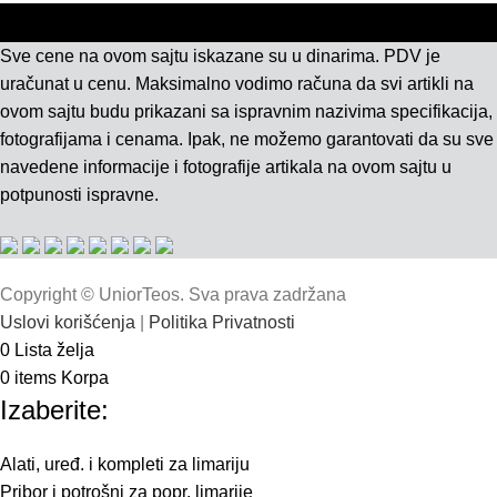
Sve cene na ovom sajtu iskazane su u dinarima. PDV je
uračunat u cenu. Maksimalno vodimo računa da svi artikli na
ovom sajtu budu prikazani sa ispravnim nazivima specifikacija,
fotografijama i cenama. Ipak, ne možemo garantovati da su sve
navedene informacije i fotografije artikala na ovom sajtu u
potpunosti ispravne.
Copyright © UniorTeos. Sva prava zadržana
Uslovi korišćenja
|
Politika Privatnosti
0
Lista želja
0
items
Korpa
Izaberite:
Alati, uređ. i kompleti za limariju
Pribor i potrošni za popr. limarije