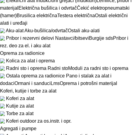
Električni alat
Indukcioni grejači (induktori)
Lemilice, pribor i
materijal
Električna bušilica i odvrtač
Čekić elektropneumatski
(hamer)
Brusilica električna
Testera električna
Ostali električni
alati i uređaji
Aku-alat
Aku-bušilica/odvrtač
Ostali aku-alati
Pribor i rezervni delovi
Nastavci/bitsevi
Burgije sds
Pribor i
rez. deo za el. i aku alat
Oprema za radionice
Kolica za alat i oprema
Radni sto i oprema
Radni sto
Moduli za radni sto i oprema
Ostala oprema za radionice
Pano i stalak za alat i
dodaci
Ormani i sanduci
Lms
Oprema i potrošni materijal
Koferi, kutije i torbe za alat
Koferi za alat
Kutije za alat
Torbe za alat
Koferi outdoor za os.instr. i opr.
Agregati i pumpe