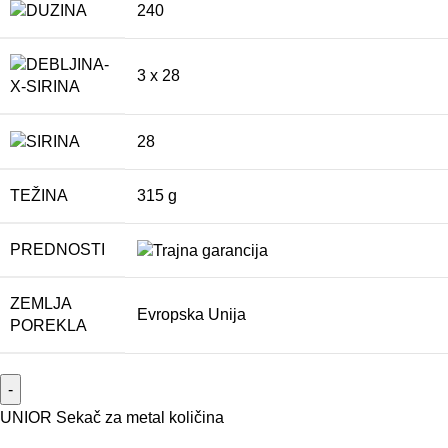
240
3 x 28
28
TEŽINA
315 g
PREDNOSTI
ZEMLJA
Evropska Unija
POREKLA
UNIOR Sekač za metal količina