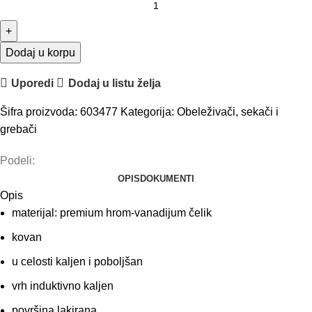
Dodaj u korpu
Uporedi
Dodaj u listu želja
Šifra proizvoda:
603477
Kategorija:
Obeleživači, sekači i
grebači
Podeli:
OPIS
DOKUMENTI
Opis
materijal: premium hrom-vanadijum čelik
kovan
u celosti kaljen i poboljšan
vrh induktivno kaljen
površina lakirana