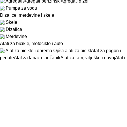
Agregati
Agregati benzinski
Agregati dizel
Pumpa za vodu
Dizalice, merdevine i skele
Skele
Dizalice
Merdevine
Alati za bicikle, motocikle i auto
Alat za bicikle i oprema
Opšti alati za bicikl
Alat za pogon i
pedale
Alat za lanac i lančanik
Alat za ram, viljušku i navoj
Alat i
stalci za točkove
Stalci za bicikl
Setovi alata za bicikl
Koferi i
torbe za bicikl
Alati za motocikle
Auto alat
Alat specijalni
Alat neiskreći
Alat za bezbedan rad na visini
Zavarivanje i sečenje
Autogeno (gasno) zavarivanje