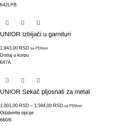
642LPB
UNIOR Izbijači u garnituri
1.943,00
RSD
sa PDVom
Dodaj u korpu
647A
UNIOR Sekač pljosnati za metal
1.001,00
RSD
–
1.584,00
RSD
sa PDVom
Odaberite opcije
660/6