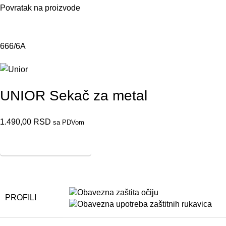
Povratak na proizvode
666/6A
UNIOR Sekač za metal
1.490,00
RSD
sa PDVom
Prikaži skicu
Sakrij skicu
PROFILI