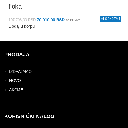
fioka
VL964VDE7
VL964VDE1
940EV4
940E3
940E6
D16
R5
K1
70.010,00
RSD
107.708,00
RSD
sa PDVom
Dodaj u korpu
PRODAJA
IZDVAJAMO
NOVO
AKCIJE
KORISNIČKI NALOG