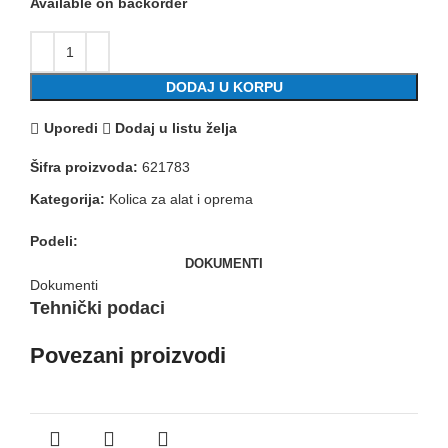
Available on backorder
DODAJ U KORPU
Uporedi
Dodaj u listu želja
Šifra proizvoda:
621783
Kategorija:
Kolica za alat i oprema
Podeli:
DOKUMENTI
Dokumenti
Tehnički podaci
Povezani proizvodi