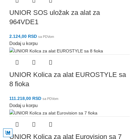
UNIOR SOS uložak za alat za
964VDE1
2.124,00
RSD
sa PDVom
Dodaj u korpu
UNIOR Kolica za alat EUROSTYLE sa
8 fioka
111.218,00
RSD
sa PDVom
Dodaj u korpu
n
n
n
UNIOR Kolica za alat Eurovision sa 7