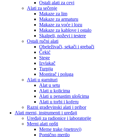
Ostali alati za cevi
Alati za sečenje
Makaze za lim
Makaze za armaturu
Makaze za voće i lozu
Makaze za kablove i ostalo
Skalpeli, noževi i testere
Ostali ručni alati
Obeleživači, sekači i grebači
Čekić
Stege
Izvlakač
Turpija
Montirač i poluga
Alati u garnituri
Alat u setu
Alati u kolicima
Alati u penastim ulošcima
Alati u torbi i koferu
Razni građevinski alati i pribor
Alati merni, instrumenti i uređaji
Uređaji za radionice i laboratorije
Merni alati opšti
Merne trake (metrovi)
Pomično merilo