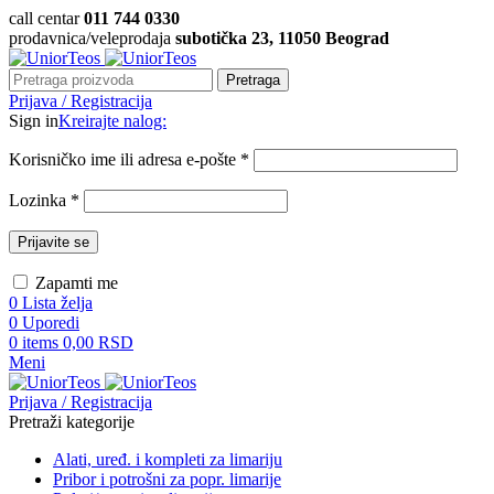
call centar
011 744 0330
prodavnica/veleprodaja
subotička 23, 11050 Beograd
Pretraga
Prijava / Registracija
Sign in
Kreirajte nalog:
Korisničko ime ili adresa e-pošte
*
Lozinka
*
Prijavite se
Zapamti me
0
Lista želja
0
Uporedi
0
items
0,00
RSD
Meni
Prijava / Registracija
Pretraži kategorije
Alati, uređ. i kompleti za limariju
Pribor i potrošni za popr. limarije