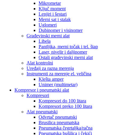
Mikrometar
Ključ moment
Lenjiri i šestari
Merni sat i stalak
Uglomeri
Dubinomer i visinomer
Građevinski merni alat
Libela
Pantljika, merni točak i tel. štap
Laser, nivelir i daljinomer
Ostali građevinski merni alat
Alat kontrolni
Uređaji za razna merenja
Instrumenti za merenje el. veličina
Klešta amper
Unimer (multimetar)
Kompresor i pneumatski alat
Kompresori
Kompresori do 100 litara
Kompresori preko 100 litara
Alat pneumatski
Odvrtač pneumatski
Brusilica pneumatska
Pneumatska čegrtaljka/račna
Pneumatska bušilica i čekići