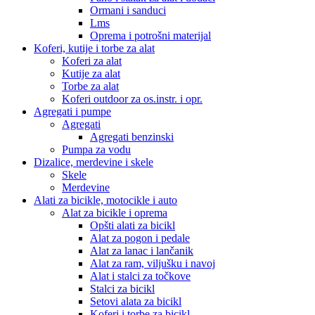
Ormani i sanduci
Lms
Oprema i potrošni materijal
Koferi, kutije i torbe za alat
Koferi za alat
Kutije za alat
Torbe za alat
Koferi outdoor za os.instr. i opr.
Agregati i pumpe
Agregati
Agregati benzinski
Pumpa za vodu
Dizalice, merdevine i skele
Skele
Merdevine
Alati za bicikle, motocikle i auto
Alat za bicikle i oprema
Opšti alati za bicikl
Alat za pogon i pedale
Alat za lanac i lančanik
Alat za ram, viljušku i navoj
Alat i stalci za točkove
Stalci za bicikl
Setovi alata za bicikl
Koferi i torbe za bicikl