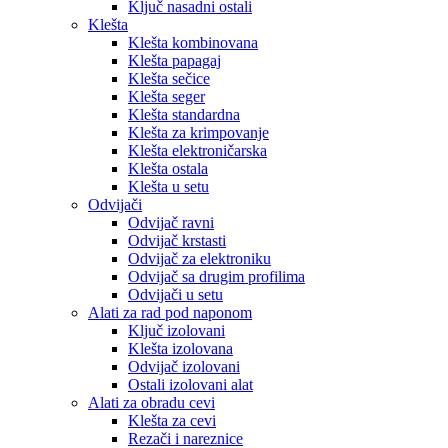
Ključ nasadni ostali
Klešta
Klešta kombinovana
Klešta papagaj
Klešta sečice
Klešta seger
Klešta standardna
Klešta za krimpovanje
Klešta elektroničarska
Klešta ostala
Klešta u setu
Odvijači
Odvijač ravni
Odvijač krstasti
Odvijač za elektroniku
Odvijač sa drugim profilima
Odvijači u setu
Alati za rad pod naponom
Ključ izolovani
Klešta izolovana
Odvijač izolovani
Ostali izolovani alat
Alati za obradu cevi
Klešta za cevi
Rezači i nareznice