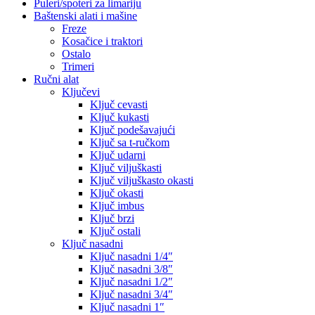
Puleri/spoteri za limariju
Baštenski alati i mašine
Freze
Kosačice i traktori
Ostalo
Trimeri
Ručni alat
Ključevi
Ključ cevasti
Ključ kukasti
Ključ podešavajući
Ključ sa t-ručkom
Ključ udarni
Ključ viljuškasti
Ključ viljuškasto okasti
Ključ okasti
Ključ imbus
Ključ brzi
Ključ ostali
Ključ nasadni
Ključ nasadni 1/4″
Ključ nasadni 3/8″
Ključ nasadni 1/2″
Ključ nasadni 3/4″
Ključ nasadni 1″