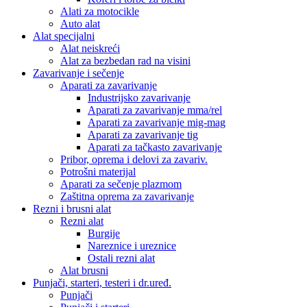
Alati za motocikle
Auto alat
Alat specijalni
Alat neiskreći
Alat za bezbedan rad na visini
Zavarivanje i sečenje
Aparati za zavarivanje
Industrijsko zavarivanje
Aparati za zavarivanje mma/rel
Aparati za zavarivanje mig-mag
Aparati za zavarivanje tig
Aparati za tačkasto zavarivanje
Pribor, oprema i delovi za zavariv.
Potrošni materijal
Aparati za sečenje plazmom
Zaštitna oprema za zavarivanje
Rezni i brusni alat
Rezni alat
Burgije
Nareznice i ureznice
Ostali rezni alat
Alat brusni
Punjači, starteri, testeri i dr.uređ.
Punjači