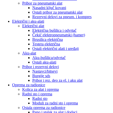
Pribor za pneumatski alat
Nasadni ključ kovani
Ostali pribor za pneumatski alat
Rezervni delovi za pneum. i kompres
Električni i aku-alati
Električni alat
Električna bušilica i odvrtač
Čekić elektropneumatski (hamer)
Brusilica električna
Testera električna
Ostali električni alati i uređaji
Aku-alat
Aku-bušilica/odvrtač
Ostali aku-alati
Pribor i rezervni delovi
Nastavci/bitsevi
Burgije sds
Pribor i rez. deo za el. i aku alat
Oprema za radionice
Kolica za alat i oprema
Radni sto i oprema
Radni sto
Moduli za radni sto i oprema
Ostala oprema za radionice
Pano i stalak za alat i dodaci