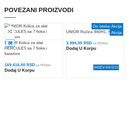
POVEZANI PROIZVODI
Do isteka zaliha
Akcija
UNIOR Ručica 940H1, H2, H3
Akcija
an
an
an
an
UNIOR Kolica za alat
3.994,00
RSD
sa PDVom
Dodaj U Korpu
HERCULES sa 7 fioka i
kasetom
169.416,00
RSD
sa PDVom
940EV4BLOCK
940EV4
940H2
940E4
D15
R4
V5
V1
Dodaj U Korpu