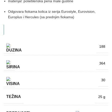
materijal: polietilenska pena male gustine
Odgovara fiokama kolica iz serija Eurostyle, Eurovision,
Europlus i Hercules (sa prednjim fiokama)
188
364
30
TEŽINA
25 g