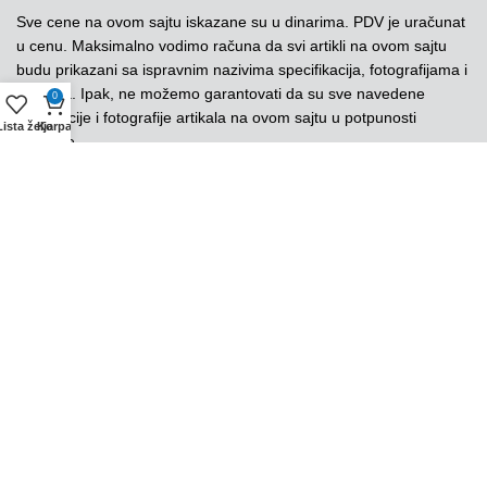
Sve cene na ovom sajtu iskazane su u dinarima. PDV je uračunat
u cenu. Maksimalno vodimo računa da svi artikli na ovom sajtu
budu prikazani sa ispravnim nazivima specifikacija, fotografijama i
cenama. Ipak, ne možemo garantovati da su sve navedene
0
informacije i fotografije artikala na ovom sajtu u potpunosti
Lista želja
Korpa
ispravne.
Copyright © UniorTeos. Sva prava zadržana
Uslovi korišćenja
|
Politika Privatnosti