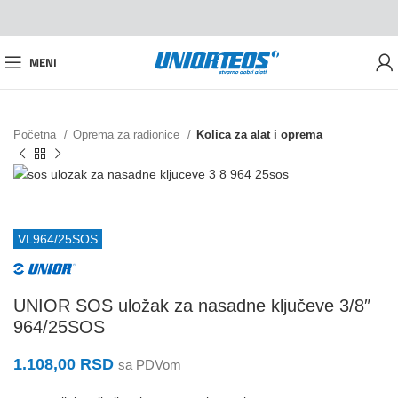
MENI
Početna
Oprema za radionice
Kolica za alat i oprema
VL964/25SOS
UNIOR SOS uložak za nasadne ključeve 3/8″
964/25SOS
1.108,00
RSD
sa PDVom