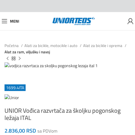
MENI
Početna
Alati za bicikle, motocikle i auto
Alat za bicikle i oprema
Alat za ram, viljušku i navoj
1699.4ITA
UNIOR Vođica razvrtača za školjku pogonskog
ležaja ITAL
2.836,00
RSD
sa PDVom