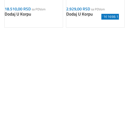
18.510,00
RSD
2.929,00
RSD
sa PDVom
sa PDVom
Dodaj U Korpu
Dodaj U Korpu
1783/1 6P
1695.1AR
1695.1AL
1692/4
1695.2
1699.1
1695.1
1698.1