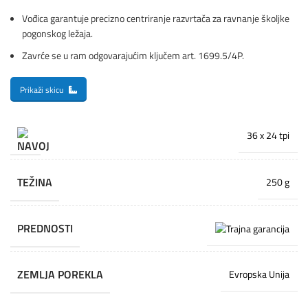
Vođica garantuje precizno centriranje razvrtača za ravnanje školjke
pogonskog ležaja.
Zavrće se u ram odgovarajućim ključem art. 1699.5/4P.
Prikaži skicu
36 x 24 tpi
TEŽINA
250 g
PREDNOSTI
ZEMLJA POREKLA
Evropska Unija