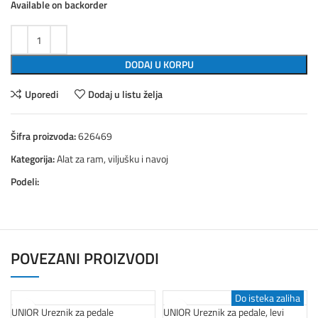
Available on backorder
DODAJ U KORPU
Uporedi
Dodaj u listu želja
Šifra proizvoda:
626469
Kategorija:
Alat za ram, viljušku i navoj
Podeli:
POVEZANI PROIZVODI
Do isteka zaliha
Do isteka zaliha
UNIOR Ureznik za pedale
UNIOR Ureznik za pedale, levi