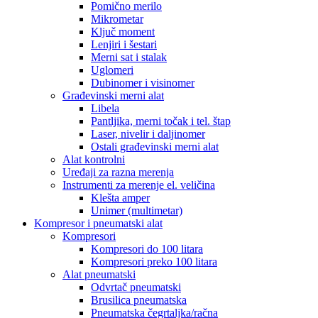
Pomično merilo
Mikrometar
Ključ moment
Lenjiri i šestari
Merni sat i stalak
Uglomeri
Dubinomer i visinomer
Građevinski merni alat
Libela
Pantljika, merni točak i tel. štap
Laser, nivelir i daljinomer
Ostali građevinski merni alat
Alat kontrolni
Uređaji za razna merenja
Instrumenti za merenje el. veličina
Klešta amper
Unimer (multimetar)
Kompresor i pneumatski alat
Kompresori
Kompresori do 100 litara
Kompresori preko 100 litara
Alat pneumatski
Odvrtač pneumatski
Brusilica pneumatska
Pneumatska čegrtaljka/račna