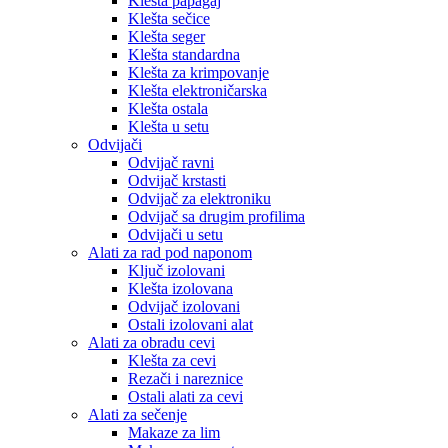
Klešta papagaj
Klešta sečice
Klešta seger
Klešta standardna
Klešta za krimpovanje
Klešta elektroničarska
Klešta ostala
Klešta u setu
Odvijači
Odvijač ravni
Odvijač krstasti
Odvijač za elektroniku
Odvijač sa drugim profilima
Odvijači u setu
Alati za rad pod naponom
Ključ izolovani
Klešta izolovana
Odvijač izolovani
Ostali izolovani alat
Alati za obradu cevi
Klešta za cevi
Rezači i nareznice
Ostali alati za cevi
Alati za sečenje
Makaze za lim