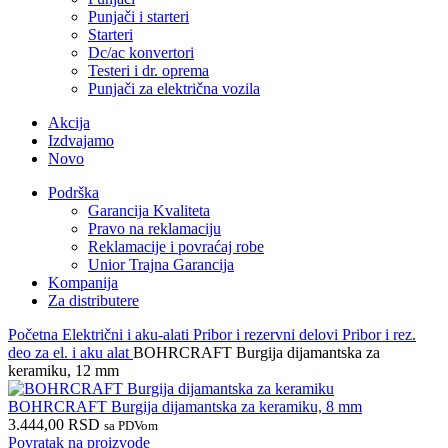
Punjači i starteri
Starteri
Dc/ac konvertori
Testeri i dr. oprema
Punjači za električna vozila
Akcija
Izdvajamo
Novo
Podrška
Garancija Kvaliteta
Pravo na reklamaciju
Reklamacije i povraćaj robe
Unior Trajna Garancija
Kompanija
Za distributere
Početna
Električni i aku-alati
Pribor i rezervni delovi
Pribor i rez.
deo za el. i aku alat
BOHRCRAFT Burgija dijamantska za
keramiku, 12 mm
BOHRCRAFT Burgija dijamantska za keramiku, 8 mm
3.444,00
RSD
sa PDVom
Povratak na proizvode