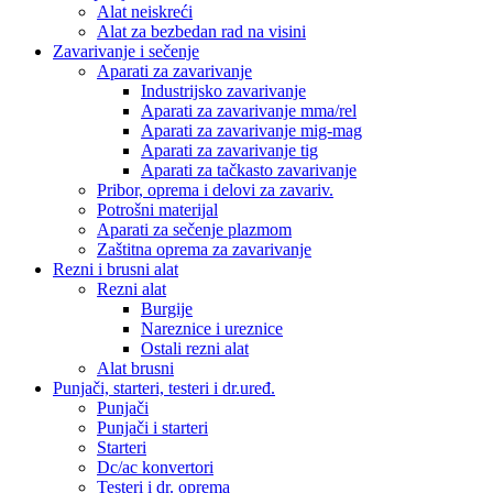
Alat neiskreći
Alat za bezbedan rad na visini
Zavarivanje i sečenje
Aparati za zavarivanje
Industrijsko zavarivanje
Aparati za zavarivanje mma/rel
Aparati za zavarivanje mig-mag
Aparati za zavarivanje tig
Aparati za tačkasto zavarivanje
Pribor, oprema i delovi za zavariv.
Potrošni materijal
Aparati za sečenje plazmom
Zaštitna oprema za zavarivanje
Rezni i brusni alat
Rezni alat
Burgije
Nareznice i ureznice
Ostali rezni alat
Alat brusni
Punjači, starteri, testeri i dr.uređ.
Punjači
Punjači i starteri
Starteri
Dc/ac konvertori
Testeri i dr. oprema