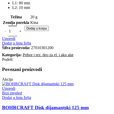
L1: 80 mm
L2: 10 mm
Težina
20 g
Zemlja porekla
Kina
Dodaj u korpu
Uporedi
Dodaj u listu želja
Šifra proizvoda:
27010301200
Kategorija:
Pribor i rez. deo za el. i aku alat
Podeli:
Povezani proizvodi
Akcija
Uporedi
Brzi pregled
Dodaj u listu želja
BOHRCRAFT Disk dijamantski 125 mm