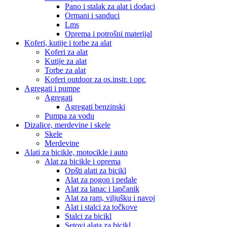
Pano i stalak za alat i dodaci
Ormani i sanduci
Lms
Oprema i potrošni materijal
Koferi, kutije i torbe za alat
Koferi za alat
Kutije za alat
Torbe za alat
Koferi outdoor za os.instr. i opr.
Agregati i pumpe
Agregati
Agregati benzinski
Pumpa za vodu
Dizalice, merdevine i skele
Skele
Merdevine
Alati za bicikle, motocikle i auto
Alat za bicikle i oprema
Opšti alati za bicikl
Alat za pogon i pedale
Alat za lanac i lančanik
Alat za ram, viljušku i navoj
Alat i stalci za točkove
Stalci za bicikl
Setovi alata za bicikl