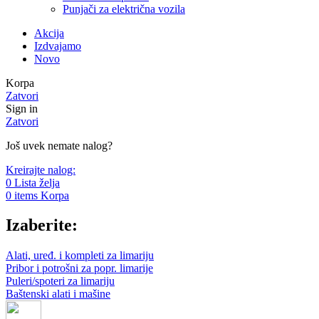
Punjači za električna vozila
Akcija
Izdvajamo
Novo
Korpa
Zatvori
Sign in
Zatvori
Još uvek nemate nalog?
Kreirajte nalog:
0
Lista želja
0
items
Korpa
Izaberite:
Alati, uređ. i kompleti za limariju
Pribor i potrošni za popr. limarije
Puleri/spoteri za limariju
Baštenski alati i mašine