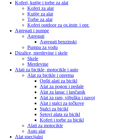
Koferi, kutije i torbe za alat
Koferi za alat
Kutije za alat
Torbe za alat
Koferi outdoor za os.instr. i opr.
Agregati i pumpe
Agregati
Agregati benzinski
Pumpa za vodu
Dizalice, merdevine i skele
Skele
Merdevine
Alati za bicikle, motocikle i auto
Alat za bicikle i oprema
Opšti alati za bicikl
Alat za pogon i pedale
Alat za lanac i lančanik
Alat za ram, viljušku i navoj
Alat i stalci za točkove
Stalci za bicikl
Setovi alata za bicikl
Koferi i torbe za bicikl
Alati za motocikle
Auto alat
Alat specijalni