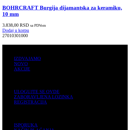
BOHRCRAFT Burgija dijamantska za keramiku,
10 mm
3.838,00
RSD
sa PDVom
Dodaj u korpu
27010301000
PRODAJA
IZDVAJAMO
NOVO
AKCIJE
KORISNIČKI NALOG
ULOGUJTE SE OVDE
ZABORAVLJENA LOZINKA
REGISTRACIJA
POMOĆ
ISPORUKA