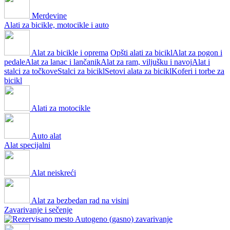
Merdevine
Alati za bicikle, motocikle i auto
Alat za bicikle i oprema
Opšti alati za bicikl
Alat za pogon i
pedale
Alat za lanac i lančanik
Alat za ram, viljušku i navoj
Alat i
stalci za točkove
Stalci za bicikl
Setovi alata za bicikl
Koferi i torbe za
bicikl
Alati za motocikle
Auto alat
Alat specijalni
Alat neiskreći
Alat za bezbedan rad na visini
Zavarivanje i sečenje
Autogeno (gasno) zavarivanje