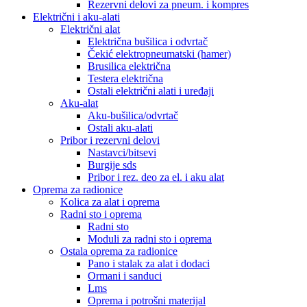
Rezervni delovi za pneum. i kompres
Električni i aku-alati
Električni alat
Električna bušilica i odvrtač
Čekić elektropneumatski (hamer)
Brusilica električna
Testera električna
Ostali električni alati i uređaji
Aku-alat
Aku-bušilica/odvrtač
Ostali aku-alati
Pribor i rezervni delovi
Nastavci/bitsevi
Burgije sds
Pribor i rez. deo za el. i aku alat
Oprema za radionice
Kolica za alat i oprema
Radni sto i oprema
Radni sto
Moduli za radni sto i oprema
Ostala oprema za radionice
Pano i stalak za alat i dodaci
Ormani i sanduci
Lms
Oprema i potrošni materijal