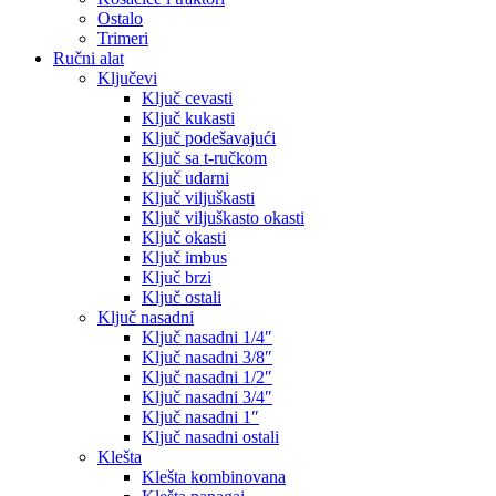
Ostalo
Trimeri
Ručni alat
Ključevi
Ključ cevasti
Ključ kukasti
Ključ podešavajući
Ključ sa t-ručkom
Ključ udarni
Ključ viljuškasti
Ključ viljuškasto okasti
Ključ okasti
Ključ imbus
Ključ brzi
Ključ ostali
Ključ nasadni
Ključ nasadni 1/4″
Ključ nasadni 3/8″
Ključ nasadni 1/2″
Ključ nasadni 3/4″
Ključ nasadni 1″
Ključ nasadni ostali
Klešta
Klešta kombinovana