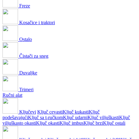
Freze
Kosačice i traktori
Ostalo
Čistači za sneg
Duvaljke
Trimeri
Ručni alat
Ključevi
Ključ cevasti
Ključ kukasti
Ključ
podešavajući
Ključ sa t-ručkom
Ključ udarni
Ključ viljuškasti
Ključ
viljuškasto okasti
Ključ okasti
Ključ imbus
Ključ brzi
Ključ ostali