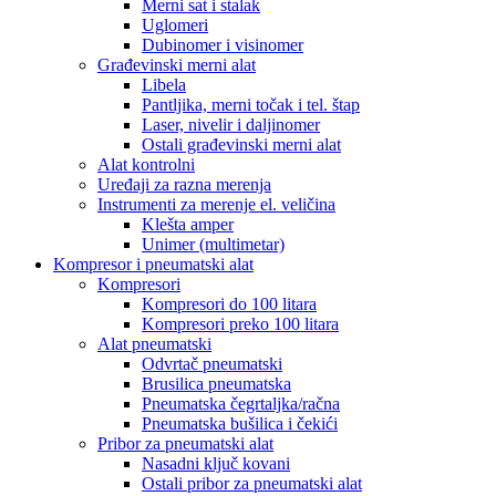
Merni sat i stalak
Uglomeri
Dubinomer i visinomer
Građevinski merni alat
Libela
Pantljika, merni točak i tel. štap
Laser, nivelir i daljinomer
Ostali građevinski merni alat
Alat kontrolni
Uređaji za razna merenja
Instrumenti za merenje el. veličina
Klešta amper
Unimer (multimetar)
Kompresor i pneumatski alat
Kompresori
Kompresori do 100 litara
Kompresori preko 100 litara
Alat pneumatski
Odvrtač pneumatski
Brusilica pneumatska
Pneumatska čegrtaljka/račna
Pneumatska bušilica i čekići
Pribor za pneumatski alat
Nasadni ključ kovani
Ostali pribor za pneumatski alat