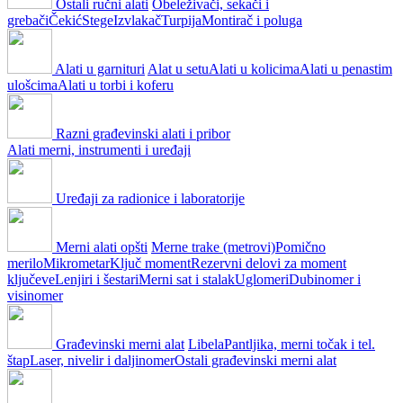
Ostali ručni alati
Obeleživači, sekači i
grebači
Čekić
Stege
Izvlakač
Turpija
Montirač i poluga
Alati u garnituri
Alat u setu
Alati u kolicima
Alati u penastim
ulošcima
Alati u torbi i koferu
Razni građevinski alati i pribor
Alati merni, instrumenti i uređaji
Uređaji za radionice i laboratorije
Merni alati opšti
Merne trake (metrovi)
Pomično
merilo
Mikrometar
Ključ moment
Rezervni delovi za moment
ključeve
Lenjiri i šestari
Merni sat i stalak
Uglomeri
Dubinomer i
visinomer
Građevinski merni alat
Libela
Pantljika, merni točak i tel.
štap
Laser, nivelir i daljinomer
Ostali građevinski merni alat