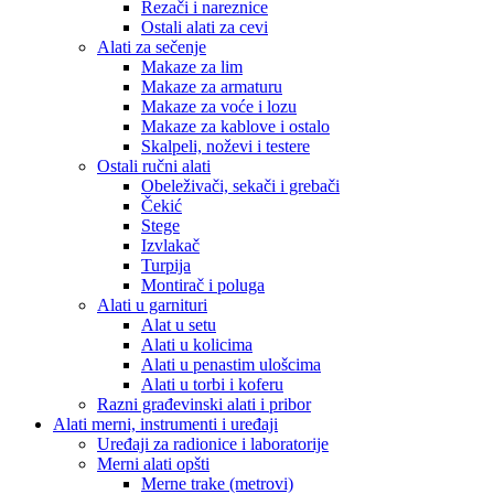
Rezači i nareznice
Ostali alati za cevi
Alati za sečenje
Makaze za lim
Makaze za armaturu
Makaze za voće i lozu
Makaze za kablove i ostalo
Skalpeli, noževi i testere
Ostali ručni alati
Obeleživači, sekači i grebači
Čekić
Stege
Izvlakač
Turpija
Montirač i poluga
Alati u garnituri
Alat u setu
Alati u kolicima
Alati u penastim ulošcima
Alati u torbi i koferu
Razni građevinski alati i pribor
Alati merni, instrumenti i uređaji
Uređaji za radionice i laboratorije
Merni alati opšti
Merne trake (metrovi)