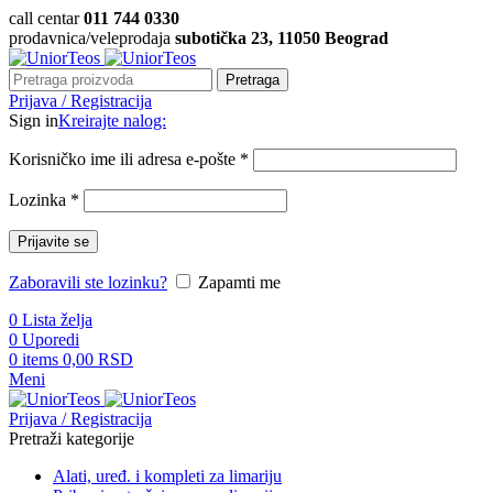
call centar
011 744 0330
prodavnica/veleprodaja
subotička 23, 11050 Beograd
Pretraga
Prijava / Registracija
Sign in
Kreirajte nalog:
Korisničko ime ili adresa e-pošte
*
Lozinka
*
Prijavite se
Zaboravili ste lozinku?
Zapamti me
0
Lista želja
0
Uporedi
0
items
0,00
RSD
Meni
Prijava / Registracija
Pretraži kategorije
Alati, uređ. i kompleti za limariju