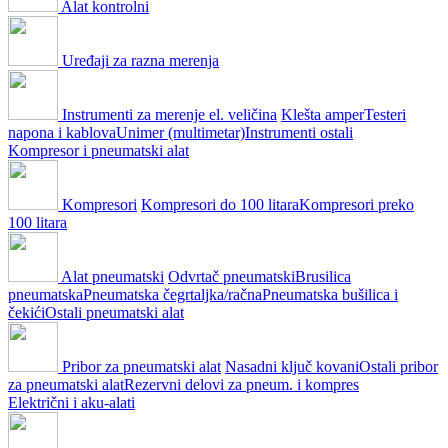
Alat kontrolni
Uređaji za razna merenja
Instrumenti za merenje el. veličina
Klešta amper
Testeri
napona i kablova
Unimer (multimetar)
Instrumenti ostali
Kompresor i pneumatski alat
Kompresori
Kompresori do 100 litara
Kompresori preko
100 litara
Alat pneumatski
Odvrtač pneumatski
Brusilica
pneumatska
Pneumatska čegrtaljka/račna
Pneumatska bušilica i
čekići
Ostali pneumatski alat
Pribor za pneumatski alat
Nasadni ključ kovani
Ostali pribor
za pneumatski alat
Rezervni delovi za pneum. i kompres
Električni i aku-alati