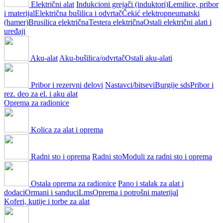
Električni alat
Indukcioni grejači (induktori)
Lemilice, pribor
i materijal
Električna bušilica i odvrtač
Čekić elektropneumatski
(hamer)
Brusilica električna
Testera električna
Ostali električni alati i
uređaji
Aku-alat
Aku-bušilica/odvrtač
Ostali aku-alati
Pribor i rezervni delovi
Nastavci/bitsevi
Burgije sds
Pribor i
rez. deo za el. i aku alat
Oprema za radionice
Kolica za alat i oprema
Radni sto i oprema
Radni sto
Moduli za radni sto i oprema
Ostala oprema za radionice
Pano i stalak za alat i
dodaci
Ormani i sanduci
Lms
Oprema i potrošni materijal
Koferi, kutije i torbe za alat