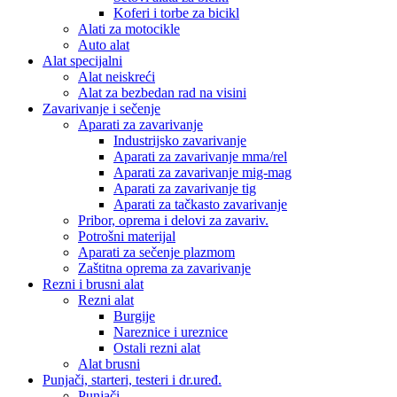
Koferi i torbe za bicikl
Alati za motocikle
Auto alat
Alat specijalni
Alat neiskreći
Alat za bezbedan rad na visini
Zavarivanje i sečenje
Aparati za zavarivanje
Industrijsko zavarivanje
Aparati za zavarivanje mma/rel
Aparati za zavarivanje mig-mag
Aparati za zavarivanje tig
Aparati za tačkasto zavarivanje
Pribor, oprema i delovi za zavariv.
Potrošni materijal
Aparati za sečenje plazmom
Zaštitna oprema za zavarivanje
Rezni i brusni alat
Rezni alat
Burgije
Nareznice i ureznice
Ostali rezni alat
Alat brusni
Punjači, starteri, testeri i dr.uređ.
Punjači