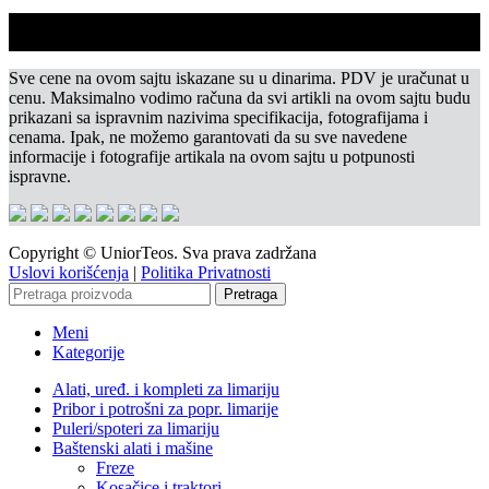
Sve cene na ovom sajtu iskazane su u dinarima. PDV je uračunat u
cenu. Maksimalno vodimo računa da svi artikli na ovom sajtu budu
prikazani sa ispravnim nazivima specifikacija, fotografijama i
cenama. Ipak, ne možemo garantovati da su sve navedene
informacije i fotografije artikala na ovom sajtu u potpunosti
ispravne.
Copyright © UniorTeos. Sva prava zadržana
Uslovi korišćenja
|
Politika Privatnosti
Pretraga
Meni
Kategorije
Alati, uređ. i kompleti za limariju
Pribor i potrošni za popr. limarije
Puleri/spoteri za limariju
Baštenski alati i mašine
Freze
Kosačice i traktori