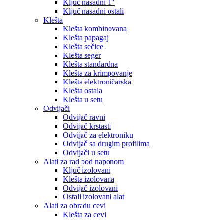
Ključ nasadni 1″
Ključ nasadni ostali
Klešta
Klešta kombinovana
Klešta papagaj
Klešta sečice
Klešta seger
Klešta standardna
Klešta za krimpovanje
Klešta elektroničarska
Klešta ostala
Klešta u setu
Odvijači
Odvijač ravni
Odvijač krstasti
Odvijač za elektroniku
Odvijač sa drugim profilima
Odvijači u setu
Alati za rad pod naponom
Ključ izolovani
Klešta izolovana
Odvijač izolovani
Ostali izolovani alat
Alati za obradu cevi
Klešta za cevi