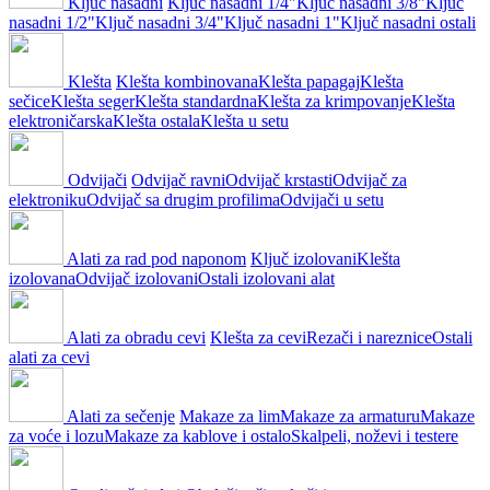
Ključ nasadni
Ključ nasadni 1/4"
Ključ nasadni 3/8"
Ključ
nasadni 1/2"
Ključ nasadni 3/4"
Ključ nasadni 1"
Ključ nasadni ostali
Klešta
Klešta kombinovana
Klešta papagaj
Klešta
sečice
Klešta seger
Klešta standardna
Klešta za krimpovanje
Klešta
elektroničarska
Klešta ostala
Klešta u setu
Odvijači
Odvijač ravni
Odvijač krstasti
Odvijač za
elektroniku
Odvijač sa drugim profilima
Odvijači u setu
Alati za rad pod naponom
Ključ izolovani
Klešta
izolovana
Odvijač izolovani
Ostali izolovani alat
Alati za obradu cevi
Klešta za cevi
Rezači i nareznice
Ostali
alati za cevi
Alati za sečenje
Makaze za lim
Makaze za armaturu
Makaze
za voće i lozu
Makaze za kablove i ostalo
Skalpeli, noževi i testere