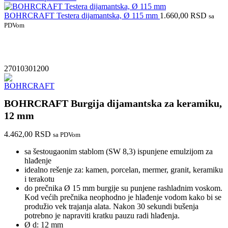
BOHRCRAFT Testera dijamantska, Ø 115 mm
1.660,00
RSD
sa
PDVom
27010301200
BOHRCRAFT Burgija dijamantska za keramiku,
12 mm
4.462,00
RSD
sa PDVom
sa šestougaonim stablom (SW 8,3) ispunjene emulzijom za
hlađenje
idealno rešenje za: kamen, porcelan, mermer, granit, keramiku
i terakotu
do prečnika Ø 15 mm burgije su punjene rashladnim voskom.
Kod većih prečnika neophodno je hlađenje vodom kako bi se
produžio vek trajanja alata. Nakon 30 sekundi bušenja
potrebno je napraviti kratku pauzu radi hlađenja.
Ø d: 12 mm