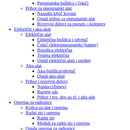
Pneumatska bušilica i čekići
Pribor za pneumatski alat
Nasadni ključ kovani
Ostali pribor za pneumatski alat
Rezervni delovi za pneum. i kompres
Električni i aku-alati
Električni alat
Električna bušilica i odvrtač
Čekić elektropneumatski (hamer)
Brusilica električna
Testera električna
Ostali električni alati i uređaji
Aku-alat
Aku-bušilica/odvrtač
Ostali aku-alati
Pribor i rezervni delovi
Nastavci/bitsevi
Burgije sds
Pribor i rez. deo za el. i aku alat
Oprema za radionice
Kolica za alat i oprema
Radni sto i oprema
Radni sto
Moduli za radni sto i oprema
Ostala oprema za radionice