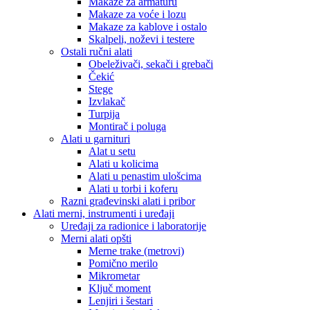
Makaze za armaturu
Makaze za voće i lozu
Makaze za kablove i ostalo
Skalpeli, noževi i testere
Ostali ručni alati
Obeleživači, sekači i grebači
Čekić
Stege
Izvlakač
Turpija
Montirač i poluga
Alati u garnituri
Alat u setu
Alati u kolicima
Alati u penastim ulošcima
Alati u torbi i koferu
Razni građevinski alati i pribor
Alati merni, instrumenti i uređaji
Uređaji za radionice i laboratorije
Merni alati opšti
Merne trake (metrovi)
Pomično merilo
Mikrometar
Ključ moment
Lenjiri i šestari