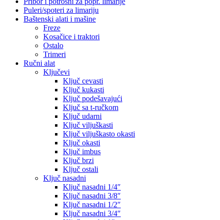
Pribor i potrošni za popr. limarije
Puleri/spoteri za limariju
Baštenski alati i mašine
Freze
Kosačice i traktori
Ostalo
Trimeri
Ručni alat
Ključevi
Ključ cevasti
Ključ kukasti
Ključ podešavajući
Ključ sa t-ručkom
Ključ udarni
Ključ viljuškasti
Ključ viljuškasto okasti
Ključ okasti
Ključ imbus
Ključ brzi
Ključ ostali
Ključ nasadni
Ključ nasadni 1/4″
Ključ nasadni 3/8″
Ključ nasadni 1/2″
Ključ nasadni 3/4″