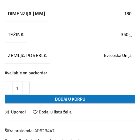
DIMENZIJA [MM]
180
TEŽINA
350 g
ZEMLJA POREKLA
Evropska Unija
Available on backorder
DODAJ U KORPU
Uporedi
Dodaj u listu želja
Šifra proizvoda:
AD623447