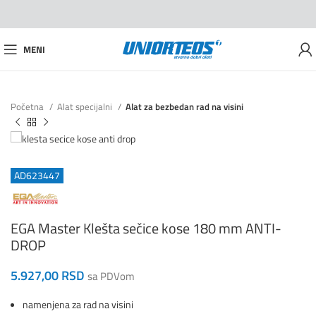
MENI
Početna
Alat specijalni
Alat za bezbedan rad na visini
AD623447
EGA Master Klešta sečice kose 180 mm ANTI-
DROP
5.927,00
RSD
sa PDVom
namenjena za rad na visini