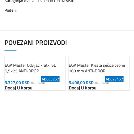
Kategorija:
Alat za bezbedan rad na visini
Podeli:
POVEZANI PROIZVODI
EGA Master Odvijač kratki SL
EGA Master Klešta sečice čeone
5,5×25 ANTI-DROP
160 mm ANTI-DROP
AD665257
AD623457
3.327,00
RSD
5.406,00
RSD
sa PDVom
sa PDVom
Dodaj U Korpu
Dodaj U Korpu